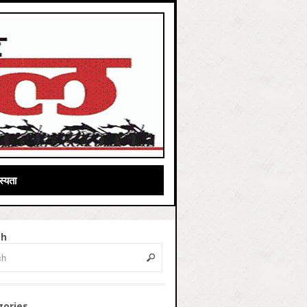
्यता
ch
gories