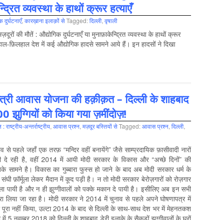
्द्रित व्यवस्था के हाथों क्रूर हत्याएँ
 दुर्घटनाएँ
,
कारख़ाना इलाक़ों से
Tagged:
दिल्‍ली
,
वृषाली
दूरों की मौतें : औद्योगिक दुर्घटनाएँ या मुनाफ़ाकेन्द्रित व्यवस्था के हाथों क्रूर
ी हाल-फ़िलहाल देश में कई औद्योगिक हादसे सामने आये हैं। इन हादसों ने दिखा
्त्री आवास योजना की हक़ीक़त – दिल्ली के शाहबाद
300 झुग्गियों को किया गया ज़मींदोज़!
: राष्‍ट्रीय-अन्‍तर्राष्‍ट्रीय
,
आवास प्रश्न
,
मज़दूर बस्तियों से
Tagged:
आवास प्रश्न
,
दिल्‍ली
,
 से पहले जहाँ एक तरफ़ “मन्दिर वहीं बनायेंगे” जैसे साम्प्रदायिक फ़ासीवादी नारों
यी दे रही है, वहीं 2014 में आयी मोदी सरकार के विकास और “अच्छे दिनों” की
े सामने है। विकास का गुब्बारा फुस्स हो जाने के बाद अब मोदी सरकार धर्म के
ंघी फ़ॉर्मूला लेकर मैदान में कूद पड़ी है। न तो मोदी सरकार बेरोज़गारों को रोज़गार
ला पायी है और न ही झुग्गीवालों को पक्के मकान दे पायी है। इसीलिए अब इन सभी
हारा लिया जा रहा है। मोदी सरकार ने 2014 में चुनाव से पहले अपने घोषणापत्र में
ो पूरा नहीं किया, उल्टा 2014 के बाद से दिल्ली के साथ-साथ देश भर में मेहनतकश
 में 5 नवम्बर 2018 को दिल्ली के शाहबाद डेरी इलाक़े के सैकड़ों झुग्गीवालों के घरों