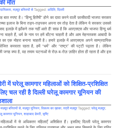
की मौत
प्रदायिकता
,
मज़दूर बस्तियों से
Tagged:
अदिति
,
दिल्‍ली
 बात स्पष्ट है। “हिन्दू हितैषी” होने का दावा करने वाली फ़ासीवादी भाजपा सरकार
ू” बच्चा इलाज के बिना तड़प-तड़पकर अपना दम तोड़ देता है लेकिन ये सरकार उसको
द इलाक़े में झाँकने तक नहीं आते हैं! साफ़ है कि आरएसएस और भाजपा हिन्दू धर्म
ठाना चाहते हैं, धर्म के नाम पर हमें बाँटना चाहती है और आम मेहनतकश आबादी के
ति का एक मोहरा बनाना चाहती है। हमारे इलाक़े में आरएसएस अपने साम्प्रदायिक
योजित करवाता रहता है, हमें “धर्म” और “राष्ट्र” की पट्टी पढ़ाता है। लेकिन
ं की जगह क्या है, वह तमाम घटनाओं से रोज़-ब-रोज़ ज़ाहिर होता ही रहता है और इस
री में घरेलू कामगार महिलाओं को शिक्षित-प्रशिक्षित
लिए चल रही है दिल्ली घरेलू कामगार यूनियन की
ाठशाला
,
मज़दूर बस्तियों से
,
मज़दूर यूनियन
,
विकल्‍प का ख़ाका
,
स्‍त्री मज़दूर
Tagged:
घरेलू मज़दूर
,
रेलू कामगार यूनियन
,
शाहाबाद डेयरी
,
सृष्टि
 महिलाओं में से अधिकतर महिलाएँ अशिक्षित हैं। इसलिए दिल्ली घरेलू कामगार
ित-प्रशिक्षित करने के लिए यूनियन पाठशाला और अक्षर ज्ञान सिखाने के लिए रात्रि