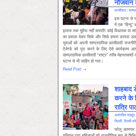
नौजवान 
फ़ासीवाद / साम्‍
इस घटना से यह
में एक “हिन्द
इलाज तक मुहैया नहीं कराती! कोई विधायक या सांस
का हवाला देकर सिर्फ़ और सिर्फ़ हमारा फ़ायदा उ
युवाओं को अपनी साम्प्रदायिक फ़ासीवादी राजनी
ऐजेण्डे को पूरा करने के लिए ऐसे कार्यक्रम आ
साम्प्रदायिक फ़ासीवादी “राष्ट्र” ग़रीब मेहनतकशो
घटना से भी ज़ाहिर हो गया।
Read Post →
शाहबाद डे
करने के 
रात्रि प
असंगठित मज़दूर
दिल्‍ली
,
दिल्ली घ
घरेलू कामगार
यूनियन द्वारा महिलाओं को राजनीतिक रूप से शिक्ष