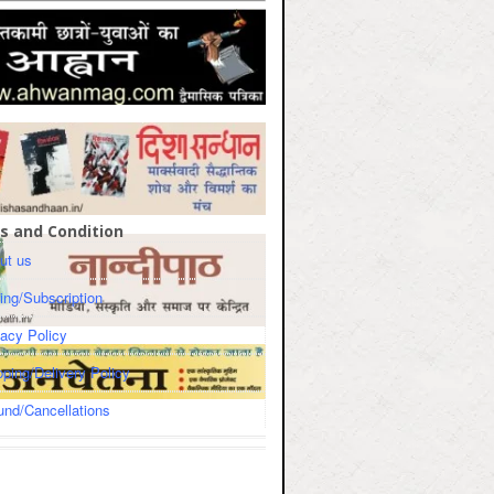
s and Condition
ut us
cing/Subscription
vacy Policy
pping/Delivery Policy
und/Cancellations