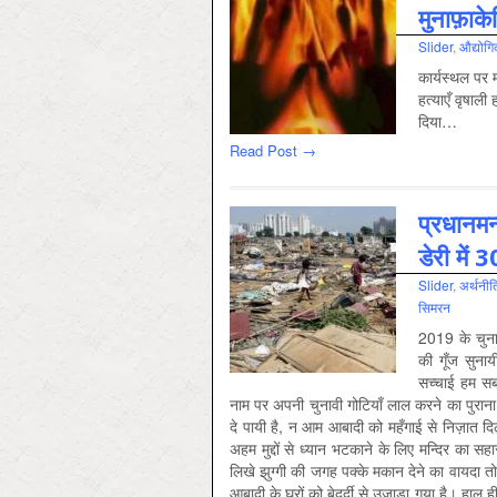
मुनाफ़ाकेन
Slider
,
औद्योगिक
कार्यस्थल पर मज़
हत्याएँ वृषाल
दिया…
Read Post →
प्रधानमन
डेरी में 
Slider
,
अर्थनीति 
सिमरन
2019 के चुनाव
की गूँज सुना
सच्चाई हम सबक
नाम पर अपनी चुनावी गोटियाँ लाल करने का पुराना स
दे पायी है, न आम आबादी को महँगाई से निज़ात दि
अहम मुद्दों से ध्यान भटकाने के लिए मन्दिर का स
लिखे झुग्गी की जगह पक्के मकान देने का वायदा त
आबादी के घरों को बेदर्दी से उजाड़ा गया है। हाल ही