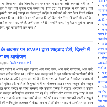
कितनी ह
से अगवा किया गया और विश्वविद्यालय प्रशासन ने इस पर कोई कार्रवाई नहीं की।”
कर्न
ोलन के बाद यूपी पुलिस द्वारा चलाए गए “विच हंट” पर विस्तार से बाते रखी। यूपी
देरी से 
ाइब्रेरी और कई जगहों पर ग़ैरक़ानूनी तरीक़े से छापेमारी की और बिना किसी उचित
जनत
रफ़्तार किया। नौरीन ने यह भी बताया कि ट्रैकिंग और निगरानी अभी भी जारी है।
बार फिर
ों का पीछा कर रहे हैं, उन्हें धमका रहे हैं। उन्होंने कहा, “ पुलिस ने मुझे भी अगवा
पश्
िया, मुझे बांग्लादेशी तक कहा।”
कॉक
जनता में
असन्‍तो
करोड
के अवसर पर RWPI द्वारा शाहबाद डेरी, दिल्ली में
छीनने व
न्यायाल
िंग का आयोजन
नोए
कार्यकर्
Tagged:
दिल्‍ली
,
शाहाबाद डेयरी
हण्ट’ जा
मारे शहीदों ने अपना ख़ून बहाकर ‘आठ घण्टे काम, आठ घण्टे मनोरंजन, आठ घण्टे
तृणम
कार हासिल किया था। लेकिन आज मज़दूर वर्ग के इस अधिकार को फ़ासीवादी मोदी
अमान
र कोड के ज़रिये ख़त्म कर रही है। जिस तरह से शिकागो के हे मार्केट स्क्वायर में
साम्राज्
ा में पुलिस और मालिकों के गुण्डों ने ही बम फेंककर सारा इल्ज़ाम मज़दूरों और मज़दूर
“आँ
मल उत्तर प्रदेश की योगी सरकार और उसकी पुलिस ने मज़दूर आन्दोलन व उसके
का मोदी
िन से मज़दूर शान्तिपूर्वक हड़ताल कर रहे थे। मालिक और सरकार तरह-तरह से इस
विशा
हर बार उनके हाथ नाकामयाबी ही लग रही थी। अब तमाम अख़बारी रपटों व सबूतों
टैंक तक
ूरों की शान्तिपूर्वक हड़ताल से बौखलाकर मालिकों और सरकार ने आन्दोलन का दमन
बदस्तूर 