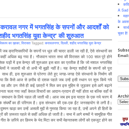
कवि
A Sad 
महान
के अवस
े करावल नगर में भगतसिंह के सपनों और आदर्शों को
साथ
चुका है!
‘शहीद भगतसिंह युवा केन्द्र’ की शुरुआत
विकल्‍प का ख़ाका
,
विरासत
Tagged:
करावलनगर
,
दिल्‍ली
,
शहीद भगतसिंह युवा केन्द्र
Subsc
 जब क्रान्तिकारियों के सपनों पर धूल की चादर डाली जा रही है, ऐसे संस्थानों का
Email
े कहीं अधिक बढ़ गया है। नौजवान भारत सभा की विरासत को 100 साल पूरे होने
िक घड़ी में इस केन्द्र की शुरुआत इस बात का प्रतीक है कि जो मशाल भगतसिंह
ों ने जलायी थी वो अभी भी बुझी नहीं है। यह केन्द्र शहीदों के सपनों को पूरा
 साथ ही, इस शुरुआत से प्रेरणा लेते हुए जगह-जगह ऐसे संस्थानो के निर्माण की
या कि कैसे आज से क़रीब दो दशक पहले जब उन्हें इसी स्थान पर शुरू किये गये
ो वह और उन जैसे ही कई छात्रों ने मिल कर इस मुहिम से जुड़कर इसे आगे बढ़ाने
ता चला गया जहाँ केवल विचारों का आदान-प्रदान ही नहीं होता था बल्कि वहाँ से
Archi
ाओं के समाधान के लिये पहल ली जाती थी। आज जब हम इस यात्रा के एक नये चरण में
Archiv
ों के संघर्षों का ही परिणाम है। इस संस्थान की एक-एक ईंट जनसहयोग से लगी है।
श्मन खड़ा कर उन्हें असली मुद्दों से गुमराह किया जा रहा है, उन्हें अपने ही हितों के
ों की ज़रूरत पहले से कहीं अधिक हो जाती है। सभा में आगे बच्चों ने सामूहिक गीत
कुछ 
ं’ गीत के ज़रिये हर क़िस्म के भेद मिटा कर सभी मेहनतकश लोगों को एकजुट होने का
सम्‍बन