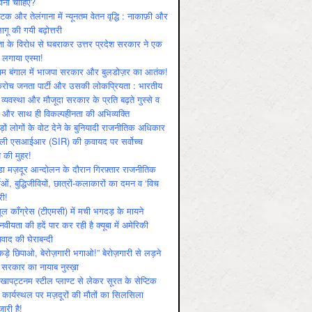
ोनी चाहिए?
ाटक और तेलंगाना में न्यूनतम वेतन वृद्धि : नाकाफ़ी और
लागू की गयी बढ़ोत्तरी
ा के विरोध से घबराकर उत्तर प्रदेश सरकार ने एक
 लगाया एस्मा!
चिम बंगाल में भाजपा सरकार और बुलडोज़र का आतंक!
रोच जनता पार्टी और उसकी लोकप्रियता : भारतीय
 व्‍यवस्‍था और मौजूदा सरकार के प्रति बढ़ते गुस्‍से व
ष और साथ ही विकल्‍पहीनता की अभिव्‍यक्ति
़ों लोगों के वोट देने के बुनियादी राजनीतिक अधिकार
ाली एसआईआर (SIR) की क़वायद पर सर्वोच्च
य की मुहर!
डा मज़दूर आन्दोलन के दौरान गिरफ़्तार राजनीतिक
ताओं, बुद्धिजीवियों, छात्रों-कलाकारों का दमन व ‘विच
री!
ूल काँग्रेस (टीएमसी) में मची भगदड़ के मायने
वीयता की हदें पार कर रही है क्यूबा में अमेरिकी
यवाद की घेराबन्दी
कड़े छिपाओ, बेरोज़गारी भगाओ!” बेरोज़गारी से लड़ने
 सरकार का नायाब नुस्ख़ा
खापट्टनम स्टील प्लाण्ट से लेकर सूरत के सेप्टिक
 कार्यस्थल पर मज़दूरों की मौतों का सिलसिला
जारी है!