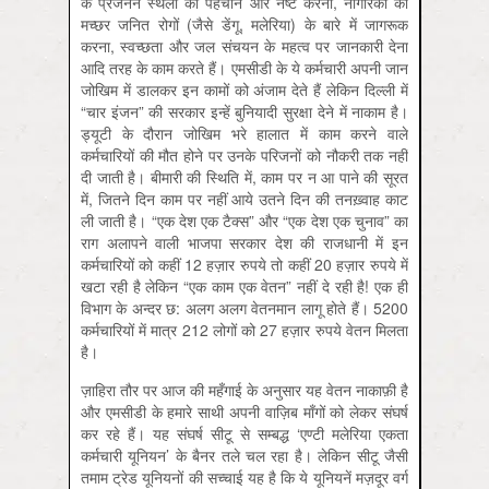
के प्रजनन स्थलों की पहचान और नष्ट करना, नागरिकों को
मच्छर जनित रोगों (जैसे डेंगू, मलेरिया) के बारे में जागरूक
करना, स्वच्छता और जल संचयन के महत्व पर जानकारी देना
आदि तरह के काम करते हैं। एमसीडी के ये कर्मचारी अपनी जान
जोखिम में डालकर इन कामों को अंजाम देते हैं लेकिन दिल्ली में
“चार इंजन” की सरकार इन्हें बुनियादी सुरक्षा देने में नाकाम है।
ड्यूटी के दौरान जोखिम भरे हालात में काम करने वाले
कर्मचारियों की मौत होने पर उनके परिजनों को नौकरी तक नहीं
दी जाती है। बीमारी की स्थिति में, काम पर न आ पाने की सूरत
में, जितने दिन काम पर नहीं आये उतने दिन की तनख़्वाह काट
ली जाती है। “एक देश एक टैक्स” और “एक देश एक चुनाव” का
राग अलापने वाली भाजपा सरकार देश की राजधानी में इन
कर्मचारियों को कहीं 12 हज़ार रुपये तो कहीं 20 हज़ार रुपये में
खटा रही है लेकिन “एक काम एक वेतन” नहीं दे रही है! एक ही
विभाग के अन्दर छ: अलग अलग वेतनमान लागू होते हैं। 5200
कर्मचारियों में मात्र 212 लोगों को 27 हज़ार रुपये वेतन मिलता
है।
ज़ाहिरा तौर पर आज की महँगाई के अनुसार यह वेतन नाकाफ़ी है
और एमसीडी के हमारे साथी अपनी वाज़िब माँगों को लेकर संघर्ष
कर रहे हैं। यह संघर्ष सीटू से सम्बद्ध ‘एण्टी मलेरिया एकता
कर्मचारी यूनियन’ के बैनर तले चल रहा है। लेकिन सीटू जैसी
तमाम ट्रेड यूनियनों की सच्चाई यह है कि ये यूनियनें मज़दूर वर्ग