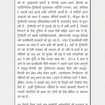
की ही नुमाइन्दगी करती है जिनके अलग-अलग हिस्सों का
प्रतिनिधित्व पूँजीवादी चुनावबाज़ पार्टियाँ (भाजपा, आप, काँग्रेस
व नकली लाल झण्ड़े वाली पार्टियाँ) करती हैं। ये पार्टियाँ अपने
आकाओं को ध्यान में रखकर नीतियाँ बनाती हैं। मौजूदा दौर में
पूँजीवादी व्यवस्था दीर्घकालिक मन्दी के असमाधेय संकट से गुज़र
रही है। पूँजीपति वर्ग के मुनाफ़े की दर में कमी आयी है, जिससे
निपटने के लिए दुनिया के तमाम देशों सहित अपने देश में भी,
पूँजीपति वर्ग सबसे प्रतिक्रियावादी, दक्षिणपन्थी, मज़दूर-विरोधी
और फ़ासीवादी सरकारों को चुन रहा है। भारत में फ़ासीवादी मोदी
सरकार का सत्ता में आना इसी की बानग़ी है। यहाँ के पूँजीपति
वर्ग को भी ऐसी सरकार की ज़रूरत थी जो लोहे के हाथों से उन
नीतियों को लागू करे जो मुनाफ़े की राह में सभी परेशानियों को
हटा दे और पूँजी के लिए रास्ता साफ़ करे। 2014 में सत्ता में
आने के बाद फ़ासीवादी मोदी सरकार ने सबसे पहले श्रम क़ानूनों
में मज़दूर-विरोधी और पूँजीपरस्त बदलाव किये और मज़दूर-
विरोधी चार लेबर कोड लेकर आयी। उदारीकरण-निजीकरण की
नीतियों को लागू करने का काम 1990 में काँग्रेस पार्टी ने किया,
लेकिन भाजपा ने उसको लागू करने के पिछले सारे रिकॉर्ड तोड़
दिये हैं। इन्हीं पूँजीपरस्त नीतियों के चलते सरकारी विभागों में
स्थायी नौकरियों को ख़त्म कर लोगों को ठेके-संविदा पर खटाया
जा रहा है।
यह रिपोर्ट लिखे जाने तक एमसीडी कर्मचारियों की हड़ताल के