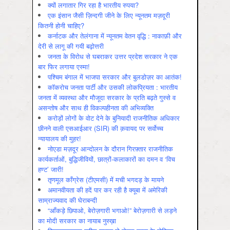
क्यों लगातार गिर रहा है भारतीय रुपया?
एक इंसान जैसी ज़िन्दगी जीने के लिए न्यूनतम मज़दूरी
कितनी होनी चाहिए?
कर्नाटक और तेलंगाना में न्यूनतम वेतन वृद्धि : नाकाफ़ी और
देरी से लागू की गयी बढ़ोत्तरी
जनता के विरोध से घबराकर उत्तर प्रदेश सरकार ने एक
बार फिर लगाया एस्मा!
पश्चिम बंगाल में भाजपा सरकार और बुलडोज़र का आतंक!
कॉकरोच जनता पार्टी और उसकी लोकप्रियता : भारतीय
जनता में व्‍यवस्‍था और मौजूदा सरकार के प्रति बढ़ते गुस्‍से व
असन्‍तोष और साथ ही विकल्‍पहीनता की अभिव्‍यक्ति
करोड़ों लोगों के वोट देने के बुनियादी राजनीतिक अधिकार
छीनने वाली एसआईआर (SIR) की क़वायद पर सर्वोच्च
न्यायालय की मुहर!
नोएडा मज़दूर आन्दोलन के दौरान गिरफ़्तार राजनीतिक
कार्यकर्ताओं, बुद्धिजीवियों, छात्रों-कलाकारों का दमन व ‘विच
हण्ट’ जारी!
तृणमूल काँग्रेस (टीएमसी) में मची भगदड़ के मायने
अमानवीयता की हदें पार कर रही है क्यूबा में अमेरिकी
साम्राज्यवाद की घेराबन्दी
“आँकड़े छिपाओ, बेरोज़गारी भगाओ!” बेरोज़गारी से लड़ने
का मोदी सरकार का नायाब नुस्ख़ा