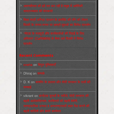
अमानवीयता की हदें पार कर रही है क्यूबा में अमेरिकी
साम्राज्यवाद की घेराबन्दी
शिक्षा मंत्री धर्मेन्द्र प्रधान के इस्तीफ़े की माँग को लेकर
दिल्ली के जन्तर-मन्तर पर छात्रों-युवाओं का विरोध प्रदर्शन
‘नोएडा के मज़दूरों और कार्यकर्ताओं की रिहाई के लिए
अभियान’ (CaRWAN) के बैनर तले दिल्ली में विरोध
प्रदर्शन
Recent Comments
sneha
on
बिगुल पुस्तिकाएँ
Dhiraj
on
सम्पर्क
D. K
on
कश्मीर के हालात और मोदी सरकार के दावों की
सच्चाई
vikrant
on
कर्नाटक चुनावों के नतीजे, मोदी सरकार की
बढ़ती अलोकप्रियता, फ़ासिस्टों की बढ़ती बेचैनी,
साम्प्रदायिक उन्माद व अन्धराष्ट्रवादी लहर पैदा करने की
बढ़ती साज़िशें और हमारे कार्यभार