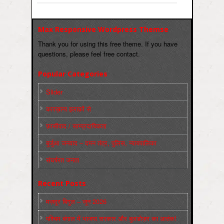
Max Responsive Wordpress Themse
Thank you for using this free theme. If you have
questions, please feel free contact.
Popular Categories
Slider
कारख़ाना इलाक़ों से
फ़ासीवाद / साम्‍प्रदायिकता
बुर्जुआ जनवाद – दमन तंत्र, पुलिस, न्‍यायपालिका
संघर्षरत जनता
Recent Posts
मज़दूर बिगुल – जून 2026
पश्चिम बंगाल में भाजपा सरकार और बुलडोज़र का आतंक!