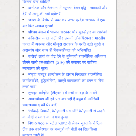
कितनी होनी चाहिए?
कर्नाटक और तेलंगाना में न्यूनतम वेतन वृद्धि : नाकाफ़ी और
देरी से लागू की गयी बढ़ोत्तरी
जनता के विरोध से घबराकर उत्तर प्रदेश सरकार ने एक
बार फिर लगाया एस्मा!
पश्चिम बंगाल में भाजपा सरकार और बुलडोज़र का आतंक!
कॉकरोच जनता पार्टी और उसकी लोकप्रियता : भारतीय
जनता में व्‍यवस्‍था और मौजूदा सरकार के प्रति बढ़ते गुस्‍से व
असन्‍तोष और साथ ही विकल्‍पहीनता की अभिव्‍यक्ति
करोड़ों लोगों के वोट देने के बुनियादी राजनीतिक अधिकार
छीनने वाली एसआईआर (SIR) की क़वायद पर सर्वोच्च
न्यायालय की मुहर!
नोएडा मज़दूर आन्दोलन के दौरान गिरफ़्तार राजनीतिक
कार्यकर्ताओं, बुद्धिजीवियों, छात्रों-कलाकारों का दमन व ‘विच
हण्ट’ जारी!
तृणमूल काँग्रेस (टीएमसी) में मची भगदड़ के मायने
अमानवीयता की हदें पार कर रही है क्यूबा में अमेरिकी
साम्राज्यवाद की घेराबन्दी
“आँकड़े छिपाओ, बेरोज़गारी भगाओ!” बेरोज़गारी से लड़ने
का मोदी सरकार का नायाब नुस्ख़ा
विशाखापट्टनम स्टील प्लाण्ट से लेकर सूरत के सेप्टिक
टैंक तक कार्यस्थल पर मज़दूरों की मौतों का सिलसिला
बदस्तूर जारी है!