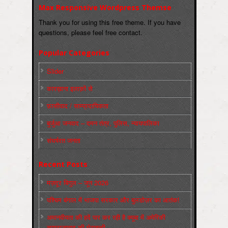
Max Responsive Wordpress Themse
Thank you for using this free theme. If you have
questions, please feel free contact.
Popular Categories
Slider
कारख़ाना इलाक़ों से
फ़ासीवाद / साम्‍प्रदायिकता
बुर्जुआ जनवाद – दमन तंत्र, पुलिस, न्‍यायपालिका
संघर्षरत जनता
Recent Posts
मज़दूर बिगुल – जून 2026
पश्चिम बंगाल में भाजपा सरकार और बुलडोज़र का आतंक!
अमानवीयता की हदें पार कर रही है क्यूबा में अमेरिकी
साम्राज्यवाद की घेराबन्दी