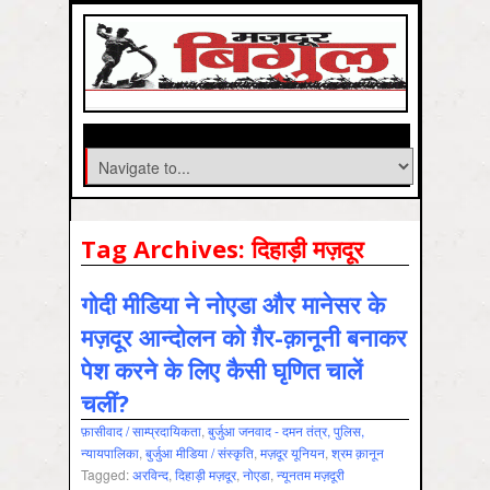
Tag Archives:
दिहाड़ी मज़दूर
गोदी मीडिया ने नोएडा और मानेसर के
मज़दूर आन्दोलन को ग़ैर-क़ानूनी बनाकर
पेश करने के लिए कैसी घृणित चालें
चलीं?
फ़ासीवाद / साम्‍प्रदायिकता
,
बुर्जुआ जनवाद - दमन तंत्र, पुलिस,
न्‍यायपालिका
,
बुर्जुआ मीडिया / संस्कृति
,
मज़दूर यूनियन
,
श्रम क़ानून
Tagged:
अरविन्द
,
दिहाड़ी मज़दूर
,
नोएडा
,
न्यूनतम मज़दूरी