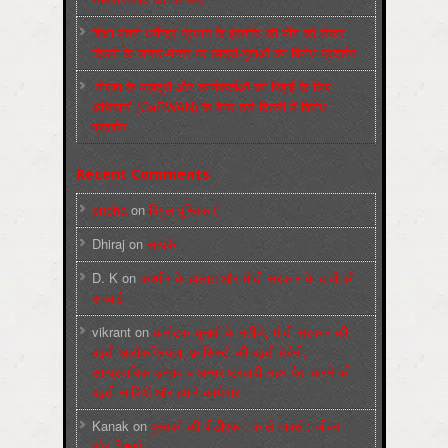
शिक्षा मंत्री धर्मेन्द्र प्रधान के इस्तीफ़े की माँग को लेकर
दिल्ली के जन्तर-मन्तर पर छात्रों-युवाओं का विरोध प्रदर्शन
‘नोएडा के मज़दूरों और कार्यकर्ताओं की रिहाई के लिए
अभियान’ (CaRWAN) के बैनर तले दिल्ली में विरोध
प्रदर्शन
Recent Comments
sneha
on
बिगुल पुस्तिकाएँ
Dhiraj
on
सम्पर्क
D. K
on
कश्मीर के हालात और मोदी सरकार के दावों की
सच्चाई
vikrant
on
कर्नाटक चुनावों के नतीजे, मोदी सरकार की
बढ़ती अलोकप्रियता, फ़ासिस्टों की बढ़ती बेचैनी,
साम्प्रदायिक उन्माद व अन्धराष्ट्रवादी लहर पैदा करने की
बढ़ती साज़िशें और हमारे कार्यभार
Kanak
on
पुस्‍तकों की पीडीएफ : कार्ल मार्क्‍स : जीवन
और शिक्षाएं