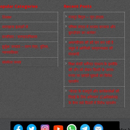
opular Categories
Recent Posts
Slider
मज़दूर बिगुल – जून 2026
कारख़ाना इलाक़ों से
पश्चिम बंगाल में भाजपा सरकार और
बुलडोज़र का आतंक!
फ़ासीवाद / साम्‍प्रदायिकता
अमानवीयता की हदें पार कर रही है
बुर्जुआ जनवाद – दमन तंत्र, पुलिस,
क्यूबा में अमेरिकी साम्राज्यवाद की
न्‍यायपालिका
घेराबन्दी
संघर्षरत जनता
शिक्षा मंत्री धर्मेन्द्र प्रधान के इस्तीफ़े
की माँग को लेकर दिल्ली के जन्तर-
मन्तर पर छात्रों-युवाओं का विरोध
प्रदर्शन
‘नोएडा के मज़दूरों और कार्यकर्ताओं की
रिहाई के लिए अभियान’ (CaRWAN)
के बैनर तले दिल्ली में विरोध प्रदर्शन
मज़दूर बिगुल
Powered by
WordPress
Max M