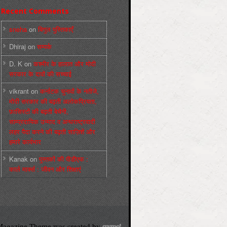
Recent Comments
sneha
on
बिगुल पुस्तिकाएँ
Dhiraj
on
सम्पर्क
D. K
on
कश्मीर के हालात और मोदी
सरकार के दावों की सच्चाई
vikrant
on
कर्नाटक चुनावों के नतीजे,
मोदी सरकार की बढ़ती अलोकप्रियता,
फ़ासिस्टों की बढ़ती बेचैनी,
साम्प्रदायिक उन्माद व अन्धराष्ट्रवादी
लहर पैदा करने की बढ़ती साज़िशें और
हमारे कार्यभार
Kanak
on
पुस्‍तकों की पीडीएफ :
कार्ल मार्क्‍स : जीवन और शिक्षाएं
agazine Theme was created by