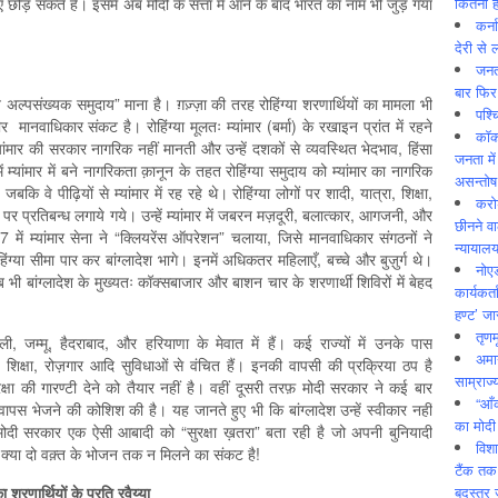
कितनी ह
छोड़ सकते हैं। इसमें अब मोदी के सत्ता में आने के बाद भारत का नाम भी जुड़ गया
कर्न
देरी से 
जनत
बार फिर
ित अल्पसंख्यक समुदाय” माना है। ग़ज़्ज़ा की तरह रोहिंग्या शरणार्थियों का मामला भी
पश्
ाधिकार संकट है। रोहिंग्या मूलतः म्यांमार (बर्मा) के रखाइन प्रांत में रहने
कॉक
्यांमार की सरकार नागरिक नहीं मानती और उन्हें दशकों से व्यवस्थित भेदभाव, हिंसा
जनता में
यांमार में बने नागरिकता क़ानून के तहत रोहिंग्या समुदाय को म्यांमार का नागरिक
असन्‍तो
बकि वे पीढ़ियों से म्यांमार में रह रहे थे। रोहिंग्या लोगों पर शादी, यात्रा, शिक्षा,
करोड
पर प्रतिबन्ध लगाये गये। उन्हें म्यांमार में जबरन मज़दूरी, बलात्कार, आगजनी, और
छीनने व
7 में म्यांमार सेना ने “क्लियरेंस ऑपरेशन” चलाया, जिसे मानवाधिकार संगठनों ने
न्यायाल
ा सीमा पार कर बांग्लादेश भागे। इनमें अधिकतर महिलाएँ, बच्चे और बुज़ुर्ग थे।
नोए
ब भी बांग्लादेश के मुख्यतः कॉक्सबाजार और बाशन चार के शरणार्थी शिविरों में बेहद
कार्यकर्
हण्ट’ जा
तृणम
ली, जम्मू, हैदराबाद, और हरियाणा के मेवात में हैं। कई राज्यों में उनके पास
अमान
शिक्षा, रोज़गार आदि सुविधाओं से वंचित हैं। इनकी वापसी की प्रक्रिया ठप है
साम्राज्
सुरक्षा की गारण्टी देने को तैयार नहीं है। वहीं दूसरी तरफ़ मोदी सरकार ने कई बार
“आँ
रन वापस भेजने की कोशिश की है। यह जानते हुए भी कि बांग्लादेश उन्हें स्वीकार नहीं
का मोदी
े। मोदी सरकार एक ऐसी आबादी को “सुरक्षा ख़तरा” बता रही है जो अपनी बुनियादी
विशा
तो क्या दो वक़्त के भोजन तक न मिलने का संकट है!
टैंक तक
बदस्तूर 
ा
शरणार्थियों
के
प्रति
रवैय्या