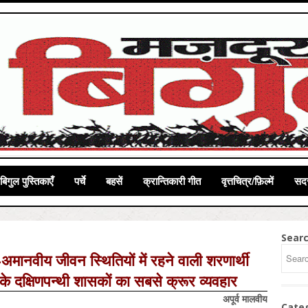
बिगुल पुस्तिकाएँ
पर्चे
बहसें
क्रान्तिकारी गीत
वृत्तचित्र/फ़िल्में
सदस
Sear
-अमानवीय जीवन स्थितियों में रहने वाली शरणार्थी
के दक्षिणपन्थी शासकों का सबसे क्रूर व्यवहार
अपूर्व
मालवीय
Cate