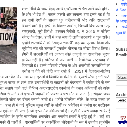
कवि
शरणार्थियों के साथ बेहद असंवेदनशीलता से पेश आने वाले दुनिया
A Sad 
के और भी देश हैं। सबसे ज़रूरी और सामान्य बात इसमें यह है कि
महान
इन सभी देशों के शासक धुर दक्षिणपन्थी और अति राष्ट्रवादी
के अवस
विचारों वाले हैं। हंगरी के विक्टर ओर्बान, जिनकी विचारधारा उग्र
साथ
राष्ट्रवादी, यूरो-विरोधी, इस्लाम-विरोधी है, ने 2015 में सीरिया
चुका है!
संकट के दौरान, हंगरी में बाड़ लगा दी ताकि शरणार्थी न घुस सकें।
इन्होंने शरणार्थियों को “आक्रमणकारी” कह कर प्रचार किया और
यूरोपीय संघ की शरणार्थी पुनर्वास योजना का तीखा विरोध किया।
Subsc
हंगरी में शरणार्थियों को लगभग कोई क़ानूनी या सामाजिक सुरक्षा
Email
हासिल नहीं है। पोलैण्ड में पीस पार्टी – कैथोलिक राष्ट्रवाद की
हिमायती है। इसने पश्चिमी एशिया के और अफ्रीकी शरणार्थियों को
प्रवेश न देने की नीति बना रखी है। 2021 में बेलारूस-पोलैण्ड
ा-प्यासा छोड़ दिया गया था। इटली में जियोर्जिया मेलोनी की ब्रदर्स ऑफ इटली पार्टी
ूमध्य सागर से आने वाले शरणार्थियों के जहाज़ों को बंदरगाहों में प्रवेश देने से मना
िए चलाये जाने वाले विभिन्न अन्तरराष्ट्रीय एनजीओ के बचाव अभियानों को अवैध
या से आने वाले प्रवासी जहाज़ों को जबरन वापस लौटाया जाता है। संयुक्त राज्य
Archi
क्सिको सीमा पर दीवार बनायी जाती है। “ज़ीरो टॉलरेंस” नीति, के तहत बच्चों को
Archiv
हाल ही में कई मुस्लिम बहुल देशों के लोगों पर अमेरिका में प्रवेश पर प्रतिबन्ध
्यप एर्दोआन की सत्ता है जो इस्लामिक दक्षिणपन्थी है। तुर्की में सबसे ज़्यादा सीरियाई
शरणार्थियों के प्रति सामाजिक असन्तोष और नस्लीय हमलों में वृद्धि हुई है। कई बार
कुछ 
ी दी जाती है। शरणार्थियों का राजनीतिक सौदेबाज़ी के रूप में उपयोग (यूरोपीय
सम्‍बन