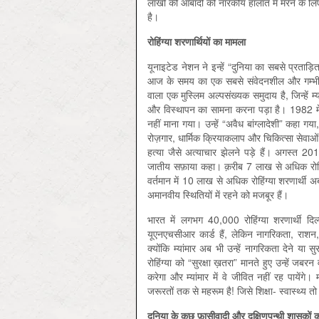
लाखों की आबादी को नारकीय हालात में मरने के लिए 
है।
रोहिंग्या
शरणार्थियों
का
मामला
यूनाइटेड नेशन ने इन्हें “दुनिया का सबसे प्रताड़
आज के समय का एक सबसे संवेदनशील और गम्भीर मानव
वाला एक मुस्लिम अल्पसंख्यक समुदाय है, जिन्हें म
और विस्थापन का सामना करना पड़ा है। 1982 में म्
नहीं माना गया। उन्हें “अवैध बांग्लादेशी” कहा गया, ज
रोज़गार, धार्मिक क्रियाकलाप और चिकित्सा सेवाओं 
हत्या जैसे अत्याचार झेलने पड़े हैं। अगस्त 201
जातीय सफ़ाया कहा। क़रीब 7 लाख से अधिक रोहिंग्य
वर्तमान में 10 लाख से अधिक रोहिंग्या शरणार्थी अ
अमानवीय स्थितियों में रहने को मजबूर हैं।
भारत में लगभग 40,000 रोहिंग्या शरणार्थी दिल्
यूएनएचसीआर कार्ड हैं, लेकिन नागरिकता, राशन, 
क्योंकि म्यांमार अब भी उन्हें नागरिकता देने या 
रोहिंग्या को “सुरक्षा ख़तरा” मानते हुए उन्हें जब
करेगा और म्यांमार में वे जीवित नहीं रह पायेंग
जरूरतों तक से महरूम है! जिसे शिक्षा- स्वास्थ्य 
दुनिया
के
कुछ
फ़ासीवादी
और
दक्षिणपन्थी
शासकों
क