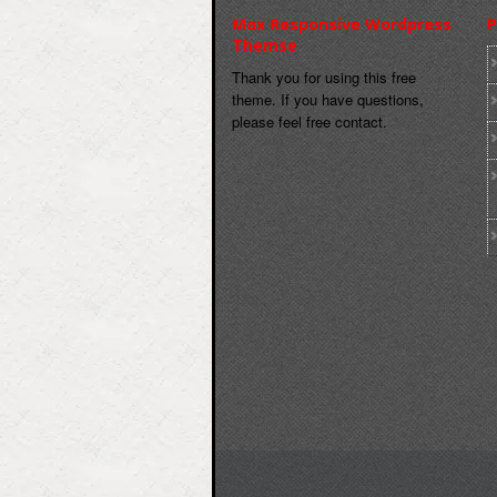
Max Responsive Wordpress
P
Themse
Thank you for using this free
theme. If you have questions,
please feel free contact.