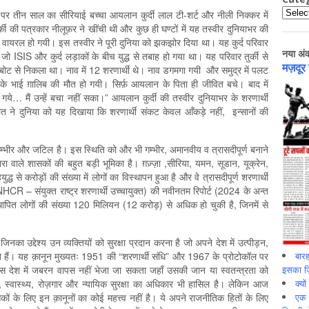
Catego
 पर तीन साल का सीरियाई बच्चा आयलान कुर्दी लाल टी-शर्ट और नीली निक्कर में
्की की पत्रकार नीलूफ़र ने खींची थी और कुछ ही घण्टों में यह तस्वीर दुनियाभर की
र वायरल हो गयी। इस तस्वीर ने पूरी दुनिया को झकझोर दिया था। यह कुर्द परिवार
नया अं
ो ISIS और कुर्द लड़ाकों के बीच युद्ध से तबाह हो गया था। यह परिवार तुर्की से
मज़दूर
 बोट से निकला था। नाव में 12 शरणार्थी थे। नाव डगमगा गयी और समुद्र में पलट
 भाई ग़ालिब की मौत हो गयी। सिर्फ़ आयलान के पिता ही जीवित बचे। बाद में
सल गये… मैं उन्हें बचा नहीं सका।” आयलान कुर्दी की तस्वीर दुनियाभर के शरणार्थी
 ने दुनिया को यह दिखाया कि शरणार्थी संकट केवल आँकड़े नहीं, इन्सानों की
त गम्भीर और जटिल है। इस स्थिति को और भी गम्भीर, अमानवीय व त्रासदीपूर्ण बनाने
ारा वाले शासकों की बहुत बड़ी भूमिका है। ग़ज़्ज़ा ,सीरिया, यमन, सूडान, यूक्रेन,
हयुद्ध से करोड़ों की संख्या में लोगों का विस्थापन हुआ है और वे त्रासदीपूर्ण शरणार्थी
R – संयुक्त राष्ट्र शरणार्थी उच्चायुक्त) की नवीनतम रिपोर्ट (2024 के अन्त
थापित लोगों की संख्या 120 मिलियन (12 करोड़) से अधिक हो चुकी है, जिनमें से
 हैं जिनका उद्देश्य उन व्यक्तियों को सुरक्षा प्रदान करना है जो अपने देश में उत्पीड़न,
बारह
ते हैं। यह क़ानून मुख्यतः 1951 की “शरणार्थी संधि” और 1967 के प्रोटोकॉल पर
इसका ज़ि
 देश में जबरन वापस नहीं भेजा जा सकता जहाँ उसकी जान या स्वतन्त्रता को
क्यो
ा, स्वास्थ्य, रोज़गार और न्यायिक सुरक्षा का अधिकार भी हासिल है। लेकिन आज
एक इ
ों के लिए इन क़ानूनों का कोई महत्त्व नहीं है। ये अपने राजनीतिक हितों के लिए