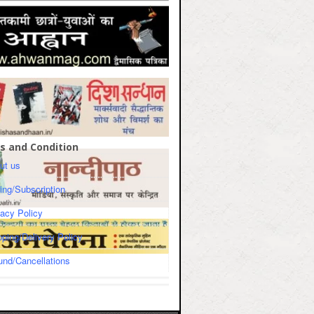
s and Condition
ut us
cing/Subscription
vacy Policy
pping/Delivery Policy
und/Cancellations