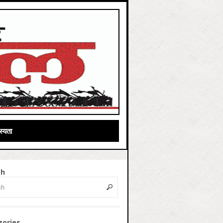
्यता
ch
gories