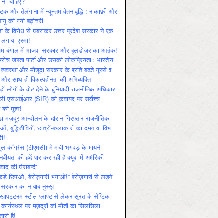
ोनी चाहिए?
ाटक और तेलंगाना में न्यूनतम वेतन वृद्धि : नाकाफ़ी और
लागू की गयी बढ़ोत्तरी
ा के विरोध से घबराकर उत्तर प्रदेश सरकार ने एक
 लगाया एस्मा!
चिम बंगाल में भाजपा सरकार और बुलडोज़र का आतंक!
रोच जनता पार्टी और उसकी लोकप्रियता : भारतीय
 व्‍यवस्‍था और मौजूदा सरकार के प्रति बढ़ते गुस्‍से व
ष और साथ ही विकल्‍पहीनता की अभिव्‍यक्ति
़ों लोगों के वोट देने के बुनियादी राजनीतिक अधिकार
ाली एसआईआर (SIR) की क़वायद पर सर्वोच्च
य की मुहर!
डा मज़दूर आन्दोलन के दौरान गिरफ़्तार राजनीतिक
ताओं, बुद्धिजीवियों, छात्रों-कलाकारों का दमन व ‘विच
री!
ूल काँग्रेस (टीएमसी) में मची भगदड़ के मायने
वीयता की हदें पार कर रही है क्यूबा में अमेरिकी
यवाद की घेराबन्दी
कड़े छिपाओ, बेरोज़गारी भगाओ!” बेरोज़गारी से लड़ने
 सरकार का नायाब नुस्ख़ा
खापट्टनम स्टील प्लाण्ट से लेकर सूरत के सेप्टिक
 कार्यस्थल पर मज़दूरों की मौतों का सिलसिला
जारी है!