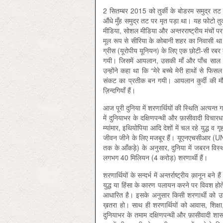
2 सितम्बर 2015 को तुर्की के बोडरम समुद्र तट
औंधे मुँह समुद्र तट पर मृत पड़ा था। यह फोटो तुर
मीडिया, सोशल मीडिया और अन्तरराष्ट्रीय मंचों प
मूल रूप से सीरिया के कोबानी शहर का निवासी था ज
ग्रीस (यूरोपीय यूनियन) के लिए एक छोटी-सी रबर
गयी। जिसमें आयलान, उसकी माँ और पाँच साल के
उन्होंने कहा था कि “मेरे बच्चे मेरी हाथों से फि
संकट का प्रतीक बन गयी। आयलान कुर्दी की मौत
ज़िन्दगियाँ हैं।
आज पूरी दुनिया में शरणार्थियों की स्थिति अत्यन्
में दुनियाभर के दक्षिणपन्थी और फ़ासीवादी विचारध
म्यांमार, इथियोपिया आदि देशों में चल रहे युद्ध व गृ
जीवन जीने के लिए मजबूर हैं। यूएनएचसीआर (UNHC
तक के आँकड़े) के अनुसार, दुनिया में जबरन विस्
लगभग 40 मिलियन (4 करोड़) शरणार्थी हैं।
शरणार्थियों के सन्दर्भ में अन्तर्राष्ट्रीय क़ानून बने
युद्ध या हिंसा के कारण पलायन करने पर विवश हो
आधारित है। इसके अनुसार किसी शरणार्थी को उस
ख़तरा हो। साथ ही शरणार्थियों को आवास, शिक्ष
दुनियाभर के तमाम दक्षिणपन्थी और फ़ासीवादी शासक