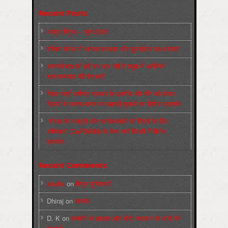
Recent Posts
मज़दूर बिगुल – जून 2026
पश्चिम बंगाल में भाजपा सरकार और बुलडोज़र का आतंक!
अमानवीयता की हदें पार कर रही है क्यूबा में अमेरिकी
साम्राज्यवाद की घेराबन्दी
शिक्षा मंत्री धर्मेन्द्र प्रधान के इस्तीफ़े की माँग को लेकर
दिल्ली के जन्तर-मन्तर पर छात्रों-युवाओं का विरोध प्रदर्शन
‘नोएडा के मज़दूरों और कार्यकर्ताओं की रिहाई के लिए
अभियान’ (CaRWAN) के बैनर तले दिल्ली में विरोध
प्रदर्शन
Recent Comments
sneha
on
बिगुल पुस्तिकाएँ
Dhiraj
on
सम्पर्क
D. K
on
कश्मीर के हालात और मोदी सरकार के दावों की