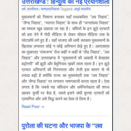
उत्तराखण्ड : हिन्दुत्व की नई प्रयोगशाला
धर्म
,
फ़ासीवाद / साम्‍प्रदायिकता
Tagged:
अपूर्व मालवीय
मुसलमानों को निशाना बनाकर यहाँ तथाकथित ‘’लव जिहाद’’,
‘’लैण्ड जिहाद”, “व्यापार जिहाद” के साथ ही “जनसंख्या जिहाद”
का मामला खूब उछाला जा रहा है। संघियों के इन झूठे प्रचारों
को हवा देने में गोदी मीडिया से लेकर सोशल मीडिया तक के
प्लेटफ़ॉर्म लगे हुए हैं। यहाँ भाजपा की धामी सरकार मुसलमानों के
ख़िलाफ़ लगातार कोई न कोई अभियान छेड़े हुए है। आरएसएस
का मुखपत्र ‘पांचजन्य’ रोज कहीं न कहीं से “लैंड जिहाद”, ‘’लव
जिहाद’’ और उत्तराखण्ड में “मुसलमानों की आबादी में बेतहाशा
बढ़ोत्तरी” की झूठी और बेबुनियाद ख़बरें लाता रहता है। इन झूठे
प्रचार अभियानों की निरन्तरता और तेजी इस कारण से भी
ज़्यादा बढ़ी है क्योंकि राज्य का मुख्यमंत्री तक “लव जिहाद’’
और ‘लैण्ड जिहाद” पर लगातार भाषणबाजी करता रहता है। ऐसा
लगता है कि जबसे यह संविधान और धर्मनिरपेक्षता की शपथ
खाकर कुर्सी पर बैठा है, तबसे इसने संघी कुत्सा प्रचारों को
प्रमाणित और उसे सिद्ध करने का ठेका ले लिया है।
Read Post →
पुरोला की घटना और भाजपा के “लव