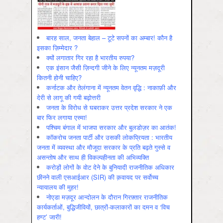
बारह साल, जनता बेहाल – टूटे सपनों का अम्बार! कौन है
इसका ज़िम्मेदार ?
क्यों लगातार गिर रहा है भारतीय रुपया?
एक इंसान जैसी ज़िन्दगी जीने के लिए न्यूनतम मज़दूरी
कितनी होनी चाहिए?
कर्नाटक और तेलंगाना में न्यूनतम वेतन वृद्धि : नाकाफ़ी और
देरी से लागू की गयी बढ़ोत्तरी
जनता के विरोध से घबराकर उत्तर प्रदेश सरकार ने एक
बार फिर लगाया एस्मा!
पश्चिम बंगाल में भाजपा सरकार और बुलडोज़र का आतंक!
कॉकरोच जनता पार्टी और उसकी लोकप्रियता : भारतीय
जनता में व्‍यवस्‍था और मौजूदा सरकार के प्रति बढ़ते गुस्‍से व
असन्‍तोष और साथ ही विकल्‍पहीनता की अभिव्‍यक्ति
करोड़ों लोगों के वोट देने के बुनियादी राजनीतिक अधिकार
छीनने वाली एसआईआर (SIR) की क़वायद पर सर्वोच्च
न्यायालय की मुहर!
नोएडा मज़दूर आन्दोलन के दौरान गिरफ़्तार राजनीतिक
कार्यकर्ताओं, बुद्धिजीवियों, छात्रों-कलाकारों का दमन व ‘विच
हण्ट’ जारी!