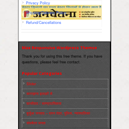
Privacy Policy
Shipping/Delivery Policy
Refund/Cancellations
Max Responsive Wordpress Themse
Thank you for using this free theme. If you have
questions, please feel free contact.
Popular Categories
Slider
कारख़ाना इलाक़ों से
फ़ासीवाद / साम्‍प्रदायिकता
बुर्जुआ जनवाद – दमन तंत्र, पुलिस, न्‍यायपालिका
संघर्षरत जनता