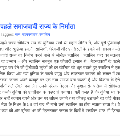
पहले समाजवादी राज्य के निर्माता
Tagged:
रूस
,
सत्‍यप्रकाश
,
स्‍तालिन
े पहले राज्य सोवियत संघ की बुनियाद रखी थी महान लेनिन ने, और पूरी पूँजीवादी
्यक्ष और खुफ़ि‍या हमलों, साज़िशों, घेरेबन्दी और फ़ासिस्टों के हमले को नाकाम करते
जवादी राज्य का निर्माण करने वाले थे जोसेफ़ स्तालिन। स्तालिन शब्द का मतलब
ात का इन्सान – और स्तालिन सचमुच एक फ़ौलादी इन्सान थे। मेहनतकशों के पहले
नाबूद कर देने की पूँजीवादी लुटेरों की हर कोशिश को धूल चटाते हुए स्तालिन ने एक
सित किया और उसे दुनिया के सबसे समृद्ध और ताक़तवर समाजों की कतार में ला
ेहनतकश जनता अपने बलबूते पर एक नया समाज बना सकती है और विकास के ऐसे
 दाँतों तले उँगली दबा ले। उनके प्रेरक नेतृत्व और कुशल सेनापतित्व में सोवियत
ेट करके दुनिया को फ़ासीवाद के कहर से बचाया। यही वजह है कि दुनिया भर के
ं और उन्हें बदनाम करने और उन पर लांछन लगाने तथा कीचड़ उछालने का कोई मौका
 नेता के निधन के 56 वर्ष बाद भी मानो उन्हें स्तालिन का हौवा सताता रहता है। वे
ं कि रूस की और दुनिया भर की मेहनतकश जनता के दिलों में स्तालिन आज भी ज़िन्दा