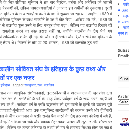
े के लिए सोवियत यूनियन ने छह बार ब्रिटेन, फ़्रांस और अमेरिका को आपसी
कवि
 पेशकशें कीं, लेकिन साम्राज्यवादियों ने लगातार इन अपीलों को ठुकराया। दूसरी
A Sad 
ियत यूनियन के साथ समझौता करने के पक्ष में झुकता जा रहा था। अप्रैल, 1939 में
महान
 ने सोवियत यूनियन के साथ समझौते के पक्ष में वोट दिया। आखि़र 25 मई, 1939 को
के अवस
नियन से बातचीत शुरू करने के लिए मजबूर होना पड़ा। लेकिन यह बातचीत दिखावे की
साथ
से समझौता करने का कोई इरादा नहीं था, क्योंकि बातचीत के लिए भेजे गये
चुका है!
 अधिकारिक शक्ति ही नहीं थी और न ही फ़्रांस और ब्रिटेन सोवियत यूनियन के
ए तैयार थे। निष्कर्ष के तौर पर 20 अगस्त, 1939 को बातचीत टूट गयी
Subsc
Email
 कालीन सोवियत संघ के इतिहास के कुछ तथ्य और
ासों पर एक नज़र
,
इतिहास
Tagged:
राजकुमार
,
रूस
,
स्‍तालिन
ें आज तक आधुनिक संशोधनवादी, त्रत्स्की-पन्थी व अराजकतावादी ख्रुश्चेव द्वारा
Archi
 “स्‍तलिन की ग़लतियों” के पर्दे की आड़ लेकर सर्वहारा वर्ग के साथ अपनी ग़द्दारी को
Archiv
कर रहे हैं। सर्वहारा वर्ग के प्रति ख्रुश्चेव की इस ग़द्दारी के झण्डे को उठाकर पूरी
्राज्यवादी-पूँजीवादी आज तक कम्युनिस्ट आन्दोलनों को बदनाम करने और पूँजीवादी
के बीच समाजवाद के प्रति सन्देह पैदा करने के लिए हरसम्भव कोशिश में लगे हैं,
कुछ 
 को दिग्भ्रमित किया जा सके और व्यापक मेहनतकश जनता की लूटमार और शोषण पर
सम्‍बन
सके। लेकिन यह झण्डा इतिहास के तथ्यों की मार से लगातार चिथड़ा होता जा रहा है