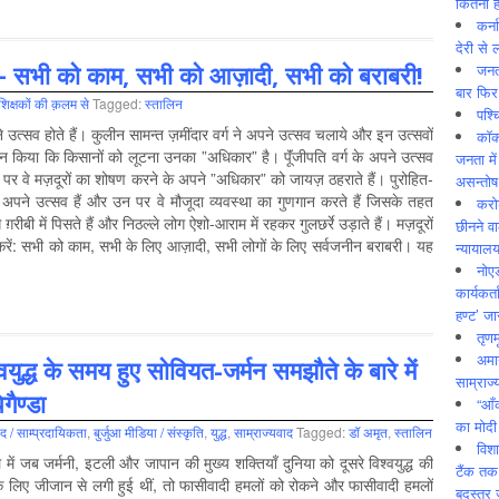
कितनी ह
कर्न
देरी से 
 – सभी को काम, सभी को आज़ादी, सभी को बराबरी!
जनत
बार फिर
िक्षकों की क़लम से
Tagged:
स्‍तालिन
पश्
े उत्सव होते हैं। कुलीन सामन्त ज़मींदार वर्ग ने अपने उत्सव चलाये और इन उत्सवों
कॉक
ान कि‍या कि‍ कि‍सानों को लूटना उनका ”अधि‍कार” है। पॅूंजीपति ‍वर्ग के अपने उत्सव
जनता में
 पर वे मज़दूरों का शोषण करने के अपने ”अधि‍कार” को जायज़ ठहराते हैं। पुरोहि‍त-
असन्‍तो
भी अपने उत्सव हैं और उन पर वे मौजूदा व्यवस्था का गुणगान करते हैं जि‍सके तहत
करोड
रीबी में पि‍सते हैं और नि‍ठल्ले लोग ऐशो-आराम में रहकर गुलछर्रे उड़ाते हैं। मज़दूरों
छीनने व
 करें: सभी को काम, सभी के लि‍ए आज़ादी, सभी लोगों के लि‍ए सर्वजनीन बराबरी। यह
न्यायाल
नोए
कार्यकर्
हण्ट’ जा
तृणम
अमान
्वयुद्ध के समय हुए सोवियत-जर्मन समझौते के बारे में
साम्राज्
ेगैण्डा
“आँ
का मोदी
द / साम्‍प्रदायिकता
,
बुर्जुआ मीडिया / संस्कृति
,
युद्ध
,
साम्राज्‍यवाद
Tagged:
डॉ अमृत
,
स्‍तालिन
विशा
ें जब जर्मनी, इटली और जापान की मुख्य शक्तियाँ दुनिया को दूसरे विश्वयुद्ध की
टैंक तक
े लिए जीजान से लगी हुई थीं, तो फासीवादी हमलों को रोकने और फासीवादी हमलों
बदस्तूर 