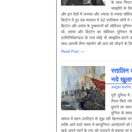
के साथ निपटन
समझौते के लिए
और इन देशों में जनमत और ज़्यादा से ज़्यादा सोव
ब्रिटेन में हुए एक मतदान में 92 प्रतिशत लोगों
ब्रिटेन और फ़्रांस के हुक्मरानों को सोवियत यू
थी, फ़्रांस और ब्रिटेन का सोवियत यूनियन 
प्रतिनिधिमण्डल के पास कोई भी समझौता करने की
साथ आपसी सैन्य सहयोग की धारा को जोड़ने के लि
Read Post →
स्तालिन
नये खुल
अक्‍टूबर क्रान्ति
पूरी दुनिया म
तैयार किये गये
छुपाने का काम 
दुनिया के साम
समाज में दमन-उत्पीड़न से जूझ रही मेहनतकश जनता 
ताकि आने वाले समय में कम्युनिस्ट आन्दोलनों
खड़े अपने स्वर्ग के टापू को उजड़ने से बचाया जा 