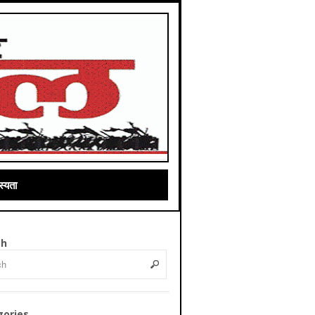
्यता
ch
gories