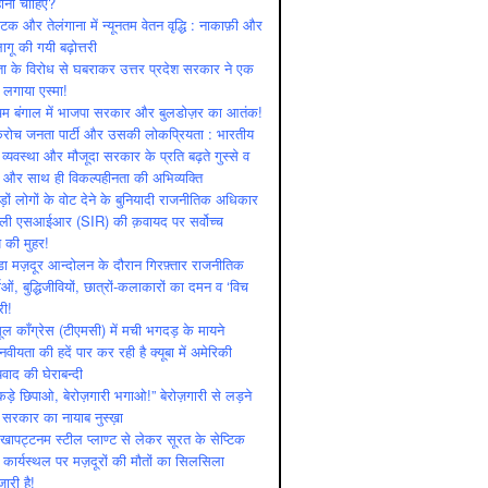
ोनी चाहिए?
ाटक और तेलंगाना में न्यूनतम वेतन वृद्धि : नाकाफ़ी और
लागू की गयी बढ़ोत्तरी
ा के विरोध से घबराकर उत्तर प्रदेश सरकार ने एक
 लगाया एस्मा!
चिम बंगाल में भाजपा सरकार और बुलडोज़र का आतंक!
रोच जनता पार्टी और उसकी लोकप्रियता : भारतीय
 व्‍यवस्‍था और मौजूदा सरकार के प्रति बढ़ते गुस्‍से व
ष और साथ ही विकल्‍पहीनता की अभिव्‍यक्ति
़ों लोगों के वोट देने के बुनियादी राजनीतिक अधिकार
ाली एसआईआर (SIR) की क़वायद पर सर्वोच्च
य की मुहर!
डा मज़दूर आन्दोलन के दौरान गिरफ़्तार राजनीतिक
ताओं, बुद्धिजीवियों, छात्रों-कलाकारों का दमन व ‘विच
री!
ूल काँग्रेस (टीएमसी) में मची भगदड़ के मायने
वीयता की हदें पार कर रही है क्यूबा में अमेरिकी
यवाद की घेराबन्दी
कड़े छिपाओ, बेरोज़गारी भगाओ!” बेरोज़गारी से लड़ने
 सरकार का नायाब नुस्ख़ा
खापट्टनम स्टील प्लाण्ट से लेकर सूरत के सेप्टिक
 कार्यस्थल पर मज़दूरों की मौतों का सिलसिला
जारी है!