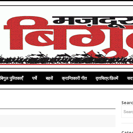
बिगुल पुस्तिकाएँ
पर्चे
बहसें
क्रान्तिकारी गीत
वृत्तचित्र/फ़िल्में
सदस
Sear
Cate