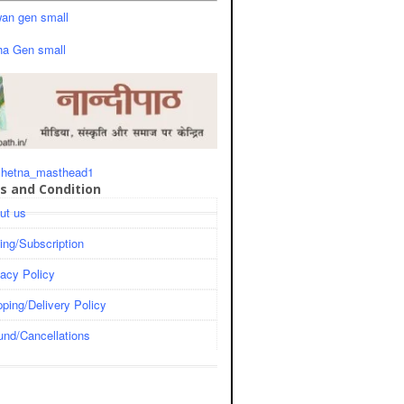
s and Condition
ut us
cing/Subscription
vacy Policy
pping/Delivery Policy
und/Cancellations