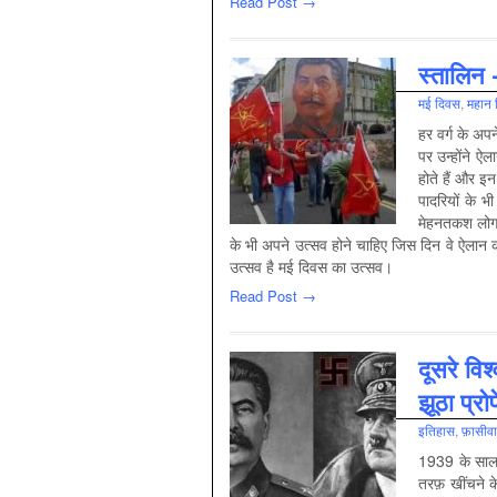
Read Post →
स्‍तालिन
मई दिवस
,
महान श
हर वर्ग के अपन
पर उन्होंने ऐल
होते हैं और इन
पादरि‍यों के 
मेहनतकश लोग ग़
के भी अपने उत्सव होने चाहि‍ए जि‍स दि‍न वे ऐलान
उत्सव है मई दि‍वस का उत्सव।
Read Post →
दूसरे विश
झूठा प्रोप
इतिहास
,
फ़ासीवा
1939 के साल म
तरफ़ खींचने क