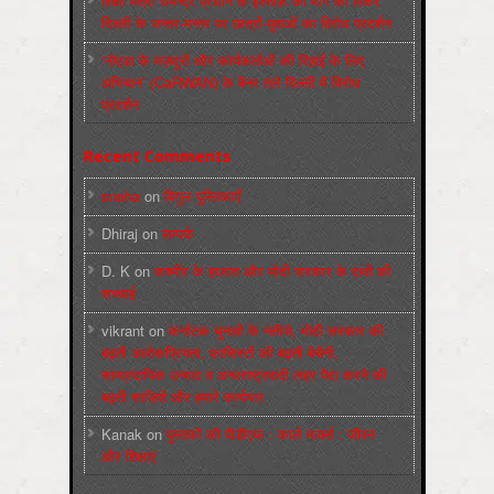
शिक्षा मंत्री धर्मेन्द्र प्रधान के इस्तीफ़े की माँग को लेकर
दिल्ली के जन्तर-मन्तर पर छात्रों-युवाओं का विरोध प्रदर्शन
‘नोएडा के मज़दूरों और कार्यकर्ताओं की रिहाई के लिए
अभियान’ (CaRWAN) के बैनर तले दिल्ली में विरोध
प्रदर्शन
Recent Comments
sneha
on
बिगुल पुस्तिकाएँ
Dhiraj
on
सम्पर्क
D. K
on
कश्मीर के हालात और मोदी सरकार के दावों की
सच्चाई
vikrant
on
कर्नाटक चुनावों के नतीजे, मोदी सरकार की
बढ़ती अलोकप्रियता, फ़ासिस्टों की बढ़ती बेचैनी,
साम्प्रदायिक उन्माद व अन्धराष्ट्रवादी लहर पैदा करने की
बढ़ती साज़िशें और हमारे कार्यभार
Kanak
on
पुस्‍तकों की पीडीएफ : कार्ल मार्क्‍स : जीवन
और शिक्षाएं