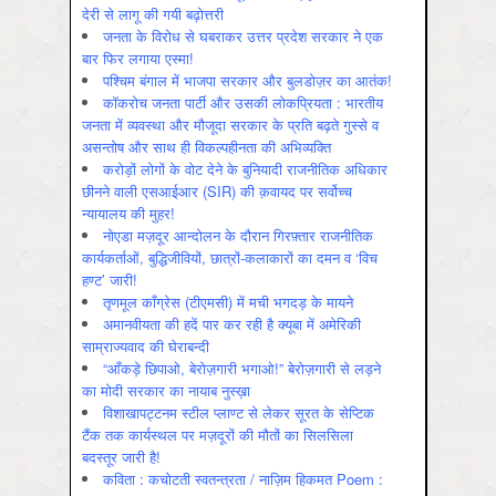
देरी से लागू की गयी बढ़ोत्तरी
जनता के विरोध से घबराकर उत्तर प्रदेश सरकार ने एक
बार फिर लगाया एस्मा!
पश्चिम बंगाल में भाजपा सरकार और बुलडोज़र का आतंक!
कॉकरोच जनता पार्टी और उसकी लोकप्रियता : भारतीय
जनता में व्‍यवस्‍था और मौजूदा सरकार के प्रति बढ़ते गुस्‍से व
असन्‍तोष और साथ ही विकल्‍पहीनता की अभिव्‍यक्ति
करोड़ों लोगों के वोट देने के बुनियादी राजनीतिक अधिकार
छीनने वाली एसआईआर (SIR) की क़वायद पर सर्वोच्च
न्यायालय की मुहर!
नोएडा मज़दूर आन्दोलन के दौरान गिरफ़्तार राजनीतिक
कार्यकर्ताओं, बुद्धिजीवियों, छात्रों-कलाकारों का दमन व ‘विच
हण्ट’ जारी!
तृणमूल काँग्रेस (टीएमसी) में मची भगदड़ के मायने
अमानवीयता की हदें पार कर रही है क्यूबा में अमेरिकी
साम्राज्यवाद की घेराबन्दी
“आँकड़े छिपाओ, बेरोज़गारी भगाओ!” बेरोज़गारी से लड़ने
का मोदी सरकार का नायाब नुस्ख़ा
विशाखापट्टनम स्टील प्लाण्ट से लेकर सूरत के सेप्टिक
टैंक तक कार्यस्थल पर मज़दूरों की मौतों का सिलसिला
बदस्तूर जारी है!
कविता : कचोटती स्वतन्त्रता / नाज़िम हिकमत Poem :