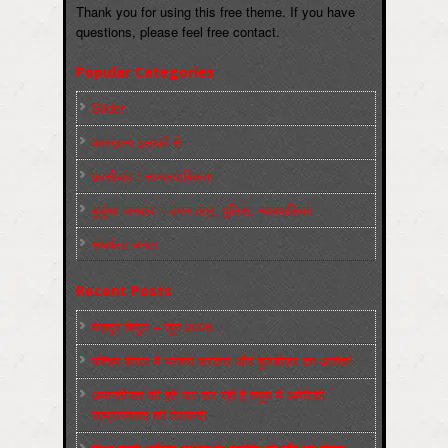
Thank you for using this free theme. If you have
questions, please feel free contact.
Popular Categories
Slider
कारख़ाना इलाक़ों से
फ़ासीवाद / साम्‍प्रदायिकता
बुर्जुआ जनवाद – दमन तंत्र, पुलिस, न्‍यायपालिका
संघर्षरत जनता
Recent Posts
मज़दूर बिगुल – जून 2026
पश्चिम बंगाल में भाजपा सरकार और बुलडोज़र का आतंक!
अमानवीयता की हदें पार कर रही है क्यूबा में अमेरिकी
साम्राज्यवाद की घेराबन्दी