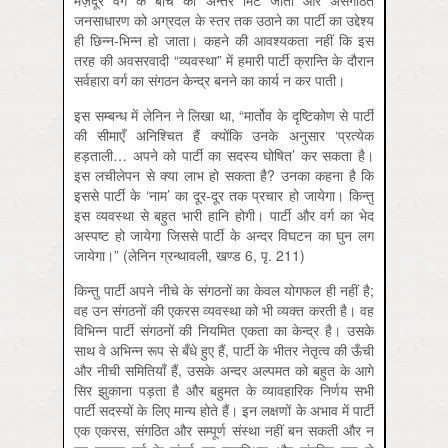
मज़दूर वर्ग के बीच का अन्तर मिट जाता और असंगठित
जनसाधारण को अग्रदल के स्तर तक उठाने का पार्टी का उद्देश्य
ही छिन्न-भिन्न हो जाता। कहने की आवश्यकता नहीं कि इस
तरह की अवसरवादी “व्‍यवस्था” में हमारी पार्टी क्रान्ति के दौरान
सर्वहारा वर्ग का संगठन केन्द्र बनने का कार्य न कर पाती।
इस सम्बन्ध में लेनिन ने लिखा था, “मार्तोव के दृष्टिकोण से पार्टी
की सीमाएँ अनिश्चित हैं क्योंकि उनके अनुसार ‘प्रत्येक
हड़ताली… अपने को पार्टी का सदस्य घोषित’ कर सकता है।
इस लचीलेपन से क्या लाभ हो सकता है? उनका कहना है कि
इससे पार्टी के ‘नाम’ का दूर-दूर तक प्रचार हो जायेगा। किन्तु
इस व्यवस्था से बहुत भारी हानि होगी। पार्टी और वर्ग का भेद
अस्पष्ट हो जायेगा जिससे पार्टी के अन्दर विघटन का घुन लग
जायेगा।” (लेनिन ग्रन्थावली, खण्ड 6, पृ. 211)
किन्तु पार्टी अपने नीचे के संगठनों का केवल योगफल ही नहीं है;
वह उन संगठनों की एकरस व्यवस्था को भी व्यक्त करती है। वह
विभिन्न पार्टी संगठनों की नियमित एकता का केन्द्र है। उसके
साथ वे अभिन्न रूप से बँधे हुए हैं, पार्टी के भीतर नेतृत्व की ऊँची
और नीची समितियाँ हैं, उसके अन्दर अल्पमत को बहुत के आगे
सिर झुकाना पड़ता है और बहुमत के व्यावहारिक निर्णय सभी
पार्टी सदस्यों के लिए मान्य होते हैं। इन लक्षणों के अभाव में पार्टी
एक एकरस, संगठित और सम्पूर्ण संस्था नहीं बन सकती और न