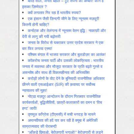
बारह साल, जनता बेहाल – टूटे सपनों का अम्बार! कौन है
इसका ज़िम्मेदार ?
क्यों लगातार गिर रहा है भारतीय रुपया?
एक इंसान जैसी ज़िन्दगी जीने के लिए न्यूनतम मज़दूरी
कितनी होनी चाहिए?
कर्नाटक और तेलंगाना में न्यूनतम वेतन वृद्धि : नाकाफ़ी और
देरी से लागू की गयी बढ़ोत्तरी
जनता के विरोध से घबराकर उत्तर प्रदेश सरकार ने एक
बार फिर लगाया एस्मा!
पश्चिम बंगाल में भाजपा सरकार और बुलडोज़र का आतंक!
कॉकरोच जनता पार्टी और उसकी लोकप्रियता : भारतीय
जनता में व्‍यवस्‍था और मौजूदा सरकार के प्रति बढ़ते गुस्‍से व
असन्‍तोष और साथ ही विकल्‍पहीनता की अभिव्‍यक्ति
करोड़ों लोगों के वोट देने के बुनियादी राजनीतिक अधिकार
छीनने वाली एसआईआर (SIR) की क़वायद पर सर्वोच्च
न्यायालय की मुहर!
नोएडा मज़दूर आन्दोलन के दौरान गिरफ़्तार राजनीतिक
कार्यकर्ताओं, बुद्धिजीवियों, छात्रों-कलाकारों का दमन व ‘विच
हण्ट’ जारी!
तृणमूल काँग्रेस (टीएमसी) में मची भगदड़ के मायने
अमानवीयता की हदें पार कर रही है क्यूबा में अमेरिकी
साम्राज्यवाद की घेराबन्दी
“आँकड़े छिपाओ, बेरोज़गारी भगाओ!” बेरोज़गारी से लड़ने