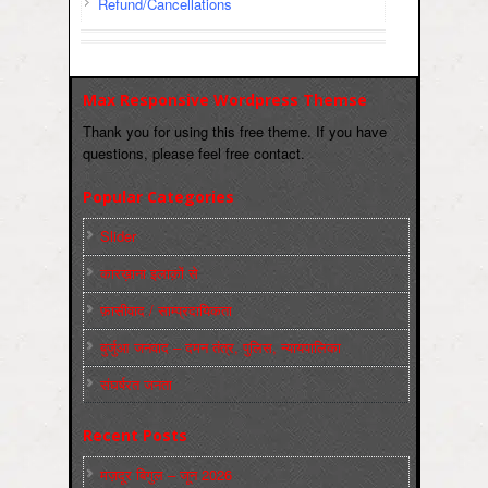
Refund/Cancellations
Max Responsive Wordpress Themse
Thank you for using this free theme. If you have
questions, please feel free contact.
Popular Categories
Slider
कारख़ाना इलाक़ों से
फ़ासीवाद / साम्‍प्रदायिकता
बुर्जुआ जनवाद – दमन तंत्र, पुलिस, न्‍यायपालिका
संघर्षरत जनता
Recent Posts
मज़दूर बिगुल – जून 2026