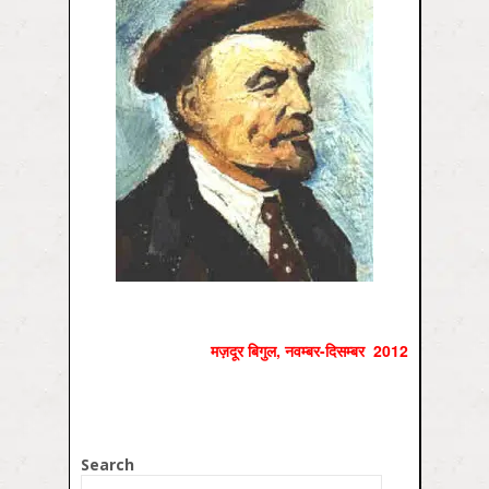
मज़दूर बिगुल
, नवम्‍बर-
दिसम्‍बर
2012
Search