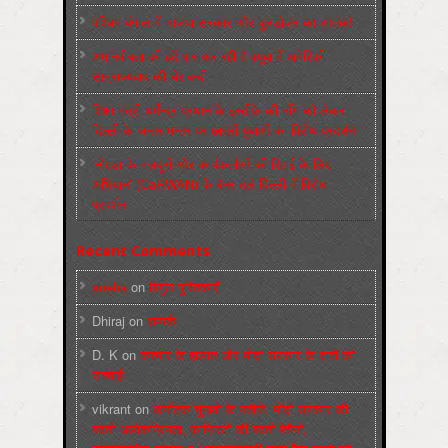
पश्चिम बंगाल में भाजपा सरकार और बुलडोज़र का आतंक!
अमानवीयता की हदें पार कर रही है क्यूबा में अमेरिकी
साम्राज्यवाद की घेराबन्दी
शिक्षा मंत्री धर्मेन्द्र प्रधान के इस्तीफ़े की माँग को लेकर
दिल्ली के जन्तर-मन्तर पर छात्रों-युवाओं का विरोध प्रदर्शन
‘नोएडा के मज़दूरों और कार्यकर्ताओं की रिहाई के लिए
अभियान’ (CaRWAN) के बैनर तले दिल्ली में विरोध
प्रदर्शन
Recent Comments
sneha
on
बिगुल पुस्तिकाएँ
Dhiraj
on
सम्पर्क
D. K
on
कश्मीर के हालात और मोदी सरकार के दावों की
सच्चाई
vikrant
on
कर्नाटक चुनावों के नतीजे, मोदी सरकार की
बढ़ती अलोकप्रियता, फ़ासिस्टों की बढ़ती बेचैनी,