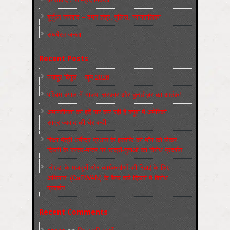
बुर्जुआ जनवाद – दमन तंत्र, पुलिस, न्‍यायपालिका
संघर्षरत जनता
Recent Posts
मज़दूर बिगुल – जून 2026
पश्चिम बंगाल में भाजपा सरकार और बुलडोज़र का आतंक!
अमानवीयता की हदें पार कर रही है क्यूबा में अमेरिकी
साम्राज्यवाद की घेराबन्दी
शिक्षा मंत्री धर्मेन्द्र प्रधान के इस्तीफ़े की माँग को लेकर
दिल्ली के जन्तर-मन्तर पर छात्रों-युवाओं का विरोध प्रदर्शन
‘नोएडा के मज़दूरों और कार्यकर्ताओं की रिहाई के लिए
अभियान’ (CaRWAN) के बैनर तले दिल्ली में विरोध
प्रदर्शन
Recent Comments