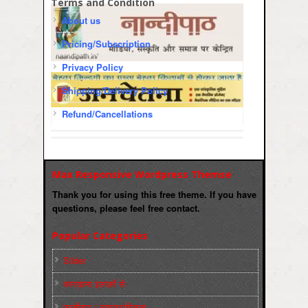
Terms and Condition
About us
Pricing/Subscription
Privacy Policy
Shipping/Delivery Policy
Refund/Cancellations
Max Responsive Wordpress Themse
Thank you for using this free theme. If you have
questions, please feel free contact.
Popular Categories
Slider
कारख़ाना इलाक़ों से
फ़ासीवाद / साम्‍प्रदायिकता