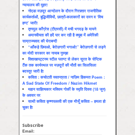
न्यायालय की मुहर!
नोएडा मज़दूर आन्दोलन के दौरान गिरफ़्तार राजनीतिक
कार्यकर्ताओं, बुद्धिजीवियों, छात्रों-कलाकारों का दमन व ‘विच
हण्ट’ जारी!
तृणमूल काँग्रेस (टीएमसी) में मची भगदड़ के मायने
अमानवीयता की हदें पार कर रही है क्यूबा में अमेरिकी
साम्राज्यवाद की घेराबन्दी
“आँकड़े छिपाओ, बेरोज़गारी भगाओ!” बेरोज़गारी से लड़ने
का मोदी सरकार का नायाब नुस्ख़ा
विशाखापट्टनम स्टील प्लाण्ट से लेकर सूरत के सेप्टिक
टैंक तक कार्यस्थल पर मज़दूरों की मौतों का सिलसिला
बदस्तूर जारी है!
कविता : कचोटती स्वतन्त्रता / नाज़िम हिकमत Poem :
A Sad State Of Freedom / Nazim Hikmet
महान साहित्यकार मक्सिम गोर्की के स्मृति दिवस (18 जून)
के अवसर पर
साथी कविता कृष्णपल्लवी की एक मौजूँ कविता – हमला हो
चुका है!
Subscribe
Email: