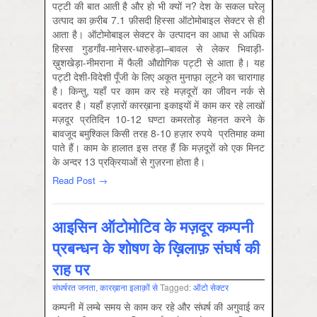
पट्टी की बात आती है और हो भी क्यों न? देश के सकल घरेलू
उत्पाद का क़रीब 7.1 फ़ीसदी हिस्सा ऑटोमोबाइल सेक्टर से ही
आता है। ऑटोमोबाइल सेक्टर के उत्पादन का आधा से अधिक
हिस्सा गुडगाँव-मानेसर-धारुहेड़ा–बावल से लेकर भिवाड़ी-
ख़ुशखेड़ा-नीमराना में फैली औद्योगिक पट्टी से आता है। यह
पट्टी देशी-विदेशी पूँजी के लिए अकूत मुनाफ़़ा लूटने का चारागाह
है। किन्तु, यहाँ पर काम कर रहे मज़दूरों का जीवन नर्क से
बदतर है। यहाँ हज़ारों कारख़ाना इकाइयों में काम कर रहे लाखों
मज़दूर प्रतिदिन 10-12 घण्टा कमरतोड़ मेहनत करने के
बावजूद बमुश्किल किसी तरह 8-10 हज़ार रुपये प्रतिमाह कमा
पाते हैं। काम के हालात इस तरह हैं कि मज़दूरों को एक मिनट
के अन्दर 13 प्रक्रियाओं से गुज़रना होता है।
Read Post →
आइसिन ऑटोमोटिव के मज़दूर कम्पनी
प्रबन्धन के शोषण के ख़िलाफ़ संघर्ष की
राह पर
संघर्षरत जनता
,
कारख़ाना इलाक़ों से
Tagged:
ऑटो सेक्‍टर
कम्पनी में लम्बे समय से काम कर रहे और संघर्ष की अगुवाई कर