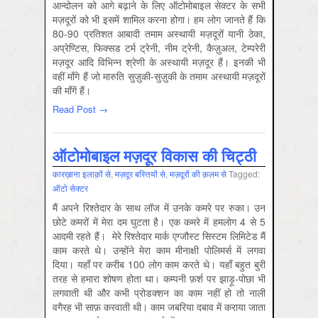
आन्दोलन को आगे बढ़ाने के लिए ऑटोमोबाइल सेक्टर के सभी
मज़दूरों को भी इसमें शामिल करना होगा। हम लोग जानते हैं कि
80-90 प्रतिशत आबादी तमाम अस्थायी मज़दूरों यानी ठेका,
अप्रेण्टिस, फिक्सड टर्म ट्रेनी, नीम ट्रेनी, कैज़ुअल, टेम्परेरी
मज़दूर आदि विभिन्न श्रेणी के अस्थायी मज़दूर हैं। इनकी भी
वहीं माँगे हैं जो मारुति सुज़ुकी-सुज़ुकी के तमाम अस्थायी मज़दूरों
की माँगें हैं।
Read Post →
ऑटोमोबाइल मज़दूर विकास की चिट्ठी
कारख़ाना इलाक़ों से
,
मज़दूर बस्तियों से
,
मज़दूरों की क़लम से
Tagged:
ऑटो सेक्‍टर
मैं अपने रिश्तेदार के साथ लॉज में उनके कमरे पर रुका। उन
छोटे कमरों में मेरा दम घुटता है। एक कमरे में हमलोग 4 से 5
आदमी रहते हैं। मेरे रिश्तेदार मार्क एग्जौस्ट सिस्टम लिमिटेड मैं
काम करते थे। उन्होंने मेरा काम मीनाक्षी पोलिमर्स में लगवा
दिया। यहाँ पर करीब 100 लोग काम करते थे। यहाँ बहुत बुरी
तरह से हमारा शोषण होता था। कम्पनी फ़र्श पर झाड़ू-पोछा भी
लगवाती थी और कभी प्रोडक्शन का काम नहीं हो तो नाली
वगैरह भी साफ़ करवाती थी। काम जबरिया दबाव में कराया जाता