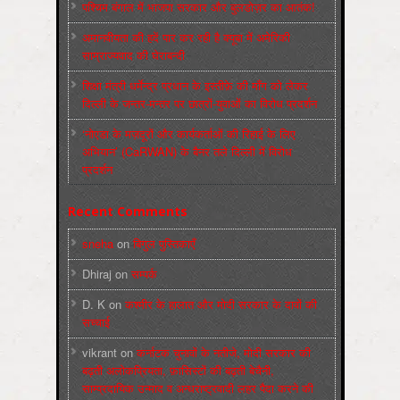
पश्चिम बंगाल में भाजपा सरकार और बुलडोज़र का आतंक!
अमानवीयता की हदें पार कर रही है क्यूबा में अमेरिकी
साम्राज्यवाद की घेराबन्दी
शिक्षा मंत्री धर्मेन्द्र प्रधान के इस्तीफ़े की माँग को लेकर
दिल्ली के जन्तर-मन्तर पर छात्रों-युवाओं का विरोध प्रदर्शन
‘नोएडा के मज़दूरों और कार्यकर्ताओं की रिहाई के लिए
अभियान’ (CaRWAN) के बैनर तले दिल्ली में विरोध
प्रदर्शन
Recent Comments
sneha
on
बिगुल पुस्तिकाएँ
Dhiraj
on
सम्पर्क
D. K
on
कश्मीर के हालात और मोदी सरकार के दावों की
सच्चाई
vikrant
on
कर्नाटक चुनावों के नतीजे, मोदी सरकार की
बढ़ती अलोकप्रियता, फ़ासिस्टों की बढ़ती बेचैनी,
साम्प्रदायिक उन्माद व अन्धराष्ट्रवादी लहर पैदा करने की