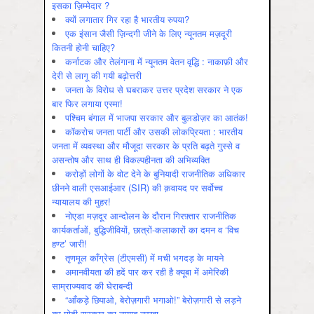
इसका ज़िम्मेदार ?
क्यों लगातार गिर रहा है भारतीय रुपया?
एक इंसान जैसी ज़िन्दगी जीने के लिए न्यूनतम मज़दूरी
कितनी होनी चाहिए?
कर्नाटक और तेलंगाना में न्यूनतम वेतन वृद्धि : नाकाफ़ी और
देरी से लागू की गयी बढ़ोत्तरी
जनता के विरोध से घबराकर उत्तर प्रदेश सरकार ने एक
बार फिर लगाया एस्मा!
पश्चिम बंगाल में भाजपा सरकार और बुलडोज़र का आतंक!
कॉकरोच जनता पार्टी और उसकी लोकप्रियता : भारतीय
जनता में व्‍यवस्‍था और मौजूदा सरकार के प्रति बढ़ते गुस्‍से व
असन्‍तोष और साथ ही विकल्‍पहीनता की अभिव्‍यक्ति
करोड़ों लोगों के वोट देने के बुनियादी राजनीतिक अधिकार
छीनने वाली एसआईआर (SIR) की क़वायद पर सर्वोच्च
न्यायालय की मुहर!
नोएडा मज़दूर आन्दोलन के दौरान गिरफ़्तार राजनीतिक
कार्यकर्ताओं, बुद्धिजीवियों, छात्रों-कलाकारों का दमन व ‘विच
हण्ट’ जारी!
तृणमूल काँग्रेस (टीएमसी) में मची भगदड़ के मायने
अमानवीयता की हदें पार कर रही है क्यूबा में अमेरिकी
साम्राज्यवाद की घेराबन्दी
“आँकड़े छिपाओ, बेरोज़गारी भगाओ!” बेरोज़गारी से लड़ने
का मोदी सरकार का नायाब नुस्ख़ा