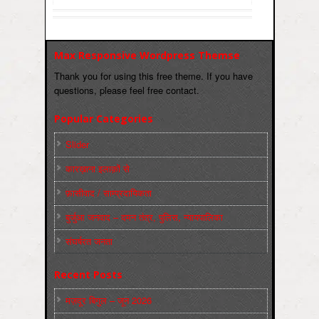
Max Responsive Wordpress Themse
Thank you for using this free theme. If you have
questions, please feel free contact.
Popular Categories
Slider
कारख़ाना इलाक़ों से
फ़ासीवाद / साम्‍प्रदायिकता
बुर्जुआ जनवाद – दमन तंत्र, पुलिस, न्‍यायपालिका
संघर्षरत जनता
Recent Posts
मज़दूर बिगुल – जून 2026