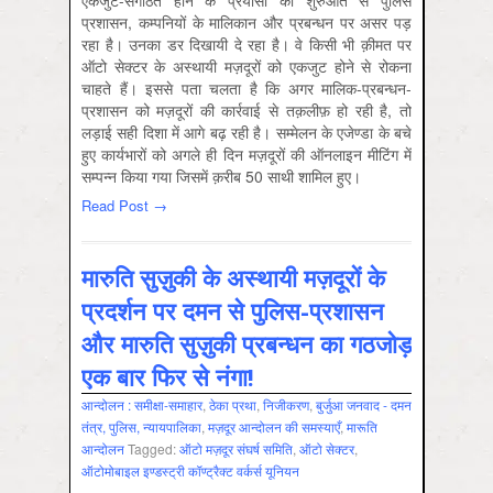
एकजुट-संगठित होने के प्रयासों की शुरुआत से पुलिस
प्रशासन, कम्पनियों के मालिकान और प्रबन्धन पर असर पड़
रहा है। उनका डर दिखायी दे रहा है। वे किसी भी क़ीमत पर
ऑटो सेक्टर के अस्थायी मज़दूरों को एकजुट होने से रोकना
चाहते हैं। इससे पता चलता है कि अगर मालिक-प्रबन्धन-
प्रशासन को मज़दूरों की कार्रवाई से तक़लीफ़ हो रही है, तो
लड़ाई सही दिशा में आगे बढ़ रही है। सम्मेलन के एजेण्डा के बचे
हुए कार्यभारों को अगले ही दिन मज़दूरों की ऑनलाइन मीटिंग में
सम्पन्न किया गया जिसमें क़रीब 50 साथी शामिल हुए।
Read Post →
मारुति सुज़ुकी के अस्थायी मज़दूरों के
प्रदर्शन पर दमन से पुलिस-प्रशासन
और मारुति सुज़ुकी प्रबन्धन का गठजोड़
एक बार फिर से नंगा!
आन्‍दोलन : समीक्षा-समाहार
,
ठेका प्रथा
,
निजीकरण
,
बुर्जुआ जनवाद - दमन
तंत्र, पुलिस, न्‍यायपालिका
,
मज़दूर आन्दोलन की समस्‍याएँ
,
मारूति
आन्‍दोलन
Tagged:
ऑटो मज़दूर संघर्ष समिति
,
ऑटो सेक्‍टर
,
ऑटोमोबाइल इण्डस्ट्री कॉण्ट्रैक्ट वर्कर्स यूनियन