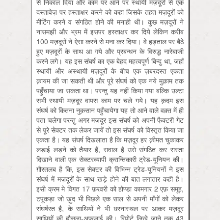
से निकाल दिया और काम पर आने पर स्थायी मज़दूरों से एक
दस्तावेज़ पर हस्ताक्षर करने को कहा जिसके तहत मज़दूरों को
मीटिंग करने व संगठित होने की मनाही थी। कुछ मज़दूरों ने
नासमझी और भ्रम में इसपर हस्ताक्षर कर दिये लेकिन करीब
100 मज़दूरों ने ऐसा करने से मना कर दिया। वे हड़ताल पर बैठे
हुए मज़दूरों के साथ आ गये और प्रबन्धन के विरुद्ध नारेबाजी
करने लगे। यह इस संघर्ष का एक बेहद महत्वपूर्ण बिन्दु था, जहाँ
स्थायी और अस्थायी मज़दूरों के बीच एक ज़बरदस्त एकता
क़ायम की जा सकती थी और पूरे संघर्ष को एक नये मुक़ाम तक
पहुँचाया जा सकता था। परन्तु यह नहीं किया गया बल्कि उल्टा
सभी स्थायी मज़दूर वापस काम पर चले गये। यह क़दम इस
संघर्ष को कितना नुक़सान पहुँचायेगा यह तो आने वाले वक़्त में ही
पता चलेगा परन्तु अगर मज़दूर इस संघर्ष को अपनी फै़क्टरी गेट
से पूरे सेक्टर तक लेकर जायें तो इस संघर्ष को विस्तृत किया जा
एकता है। यह संघर्ष दिखलाता है कि मज़दूर हर क़ीमत चुकाकर
लड़ाई लड़ने को तैयार हैं, सवाल है उसे संगठित कर रास्ता
दिखाने वाली एक सेक्टरव्यापी क्रान्तिकारी ट्रेड-यूनियन की।
ग़ौरतलब है कि, इस सेक्टर की विभिन्न ट्रेड-यूनियनों ने इस
संघर्ष में मज़दूरों के साथ खड़े होने की बात लगातार कही है।
इसी क्रम मे विगत 17 फ़रवरी को होण्डा कामगार 2 एफ़ समूह,
टपूकड़ा जो ख़ुद भी पिछले एक साल से अपनी माँगों को लेकर
संघर्षरत है, के साथियों ने भी धरनास्थल पर आकर मज़दूर
साथियों की हौसला-अफ़ज़ाई की। रिपोर्ट लिखे जाने तक 43