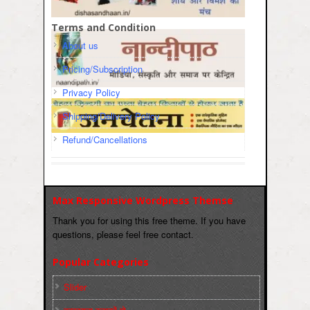
Terms and Condition
About us
Pricing/Subscription
Privacy Policy
Shipping/Delivery Policy
Refund/Cancellations
Max Responsive Wordpress Themse
Thank you for using this free theme. If you have
questions, please feel free contact.
Popular Categories
Slider