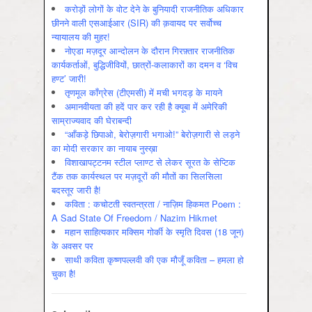
करोड़ों लोगों के वोट देने के बुनियादी राजनीतिक अधिकार
छीनने वाली एसआईआर (SIR) की क़वायद पर सर्वोच्च
न्यायालय की मुहर!
नोएडा मज़दूर आन्दोलन के दौरान गिरफ़्तार राजनीतिक
कार्यकर्ताओं, बुद्धिजीवियों, छात्रों-कलाकारों का दमन व ‘विच
हण्ट’ जारी!
तृणमूल काँग्रेस (टीएमसी) में मची भगदड़ के मायने
अमानवीयता की हदें पार कर रही है क्यूबा में अमेरिकी
साम्राज्यवाद की घेराबन्दी
“आँकड़े छिपाओ, बेरोज़गारी भगाओ!” बेरोज़गारी से लड़ने
का मोदी सरकार का नायाब नुस्ख़ा
विशाखापट्टनम स्टील प्लाण्ट से लेकर सूरत के सेप्टिक
टैंक तक कार्यस्थल पर मज़दूरों की मौतों का सिलसिला
बदस्तूर जारी है!
कविता : कचोटती स्वतन्त्रता / नाज़िम हिकमत Poem :
A Sad State Of Freedom / Nazim Hikmet
महान साहित्यकार मक्सिम गोर्की के स्मृति दिवस (18 जून)
के अवसर पर
साथी कविता कृष्णपल्लवी की एक मौजूँ कविता – हमला हो
चुका है!