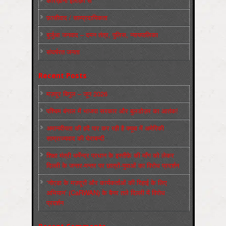
कारख़ाना इलाक़ों से
फ़ासीवाद / साम्‍प्रदायिकता
बुर्जुआ जनवाद – दमन तंत्र, पुलिस, न्‍यायपालिका
संघर्षरत जनता
Recent Posts
मज़दूर बिगुल – जून 2026
पश्चिम बंगाल में भाजपा सरकार और बुलडोज़र का आतंक!
अमानवीयता की हदें पार कर रही है क्यूबा में अमेरिकी
साम्राज्यवाद की घेराबन्दी
शिक्षा मंत्री धर्मेन्द्र प्रधान के इस्तीफ़े की माँग को लेकर
दिल्ली के जन्तर-मन्तर पर छात्रों-युवाओं का विरोध प्रदर्शन
‘नोएडा के मज़दूरों और कार्यकर्ताओं की रिहाई के लिए
अभियान’ (CaRWAN) के बैनर तले दिल्ली में विरोध
प्रदर्शन