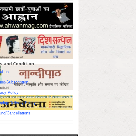
s and Condition
ut us
cing/Subscription
vacy Policy
pping/Delivery Policy
und/Cancellations