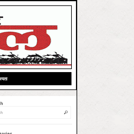
्यता
ch
gories