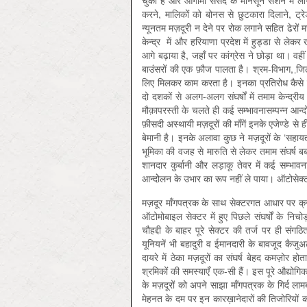
चुकी है और आगामी संसद के मानसून सेशन में लागू
करने, मालिकों को बोनस से छुटकारा दिलाने, ट्रेड
न्यूनतम मज़दूरी न देने पर रोक लगाने सहित ढेरों 
केन्द्र में और हरियाणा प्रदेश में हुड्डा से लेक
आगे बढ़ाया है, जहाँ पर कांग्रेस ने छोड़ा था। वह
बाउंसरों की एक फ़ौज पालता है। श्रम-विभाग, जि़ला
लिए मिलकर काम करता है। इनका प्रतिरोध कैसे किया 
दो दशकों से अलग-अलग संघर्षों में तमाम केन्द्र
मौक़ापरस्ती के चलते ही कई सम्भावनासम्पन्न आन
फ़ीसदी अस्थायी मज़दूरों की माँगें इनके एजेण्डे से
बेमानी है। इनके अलावा कुछ ने मज़दूरों के ‘सहायता
भूमिका की वजह से मारुति से लेकर तमाम संघर्ष बर्बा
शानदार कुर्बानी और लड़ाकू तेवर में कई सम्भाव
आन्दोेलन के उभार का रूप नहीं ले पाया। ऑटोसेक्
मज़दूर माँगपत्रक के साथ सेक्टरगत आधार पर क्र
ऑटोमोबाइल सेक्टर में हुए पिछले संघर्षों के नि
चौहद्दी के बाहर पूरे सेक्टर की तर्ज पर ही सं
यूनियनें भी बहादुरी व ईमानदारी के बावजूद कैजुअल
दायरे में ठेका मज़दूरों का संघर्ष बेहद कमज़ोर हो
श्रमिकों की समस्याएँ एक-सी हैं। इस पूरे औद्योगिक क्षे
के मज़दूरों को अपने साझा माँगपत्रक के गिर्द ल
मेहनत के दम पर इन कारख़ानेदारों की तिजोरियों को