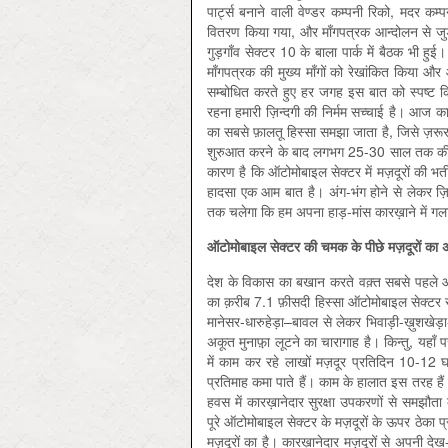
पार्ट्स बनाने वाली वेण्डर कम्पनी रिको, मदर कम्प
वितरण किया गया, और माँगपत्रक आन्दोलन से जुड़न
गुड़गाँव सेक्टर 10 के बाला पार्क में बैठक भी 
माँगपत्रक की मुख्य माँगों को रेखांकित किया 
सम्बोधित करते हुए हर जगह इस बात को स्पष्ट‍ 
रहना हमारी ज़िन्दगी की निर्मम सच्चाई है। आज कारख
का सबसे फ़ालतू हिस्सा समझा जाता है, जिसे ज़
शुरुआत करने के बाद लगभग 25-30 साल तक की उम
कारण है कि ऑटोमोबाइल सेक्टर में मज़दूरों की भ
हादसा एक आम बात है। अंग-भंग होने से लेकर ज़ि
तक चलेगा कि हम अपना हाड़-मांस कारख़ाने में गला
ऑटोमोबाइल
सेक्टर
की
चमक
के
पीछे
मज़दूरों
का
देश के विकास का बखान करते वक़्त सबसे पहले ऑ
का क़रीब 7.1 फ़ीसदी हिस्सा ऑटोमोबाइल सेक्टर 
मानेसर-धारुहेड़ा–बावल से लेकर भिवाड़ी-ख़ुशखेड़ा-
अकूत मुनाफ़़ा लूटने का चारागाह है। किन्तु, यहाँ
में काम कर रहे लाखों मज़दूर प्रतिदिन 10-12
प्रतिमाह कमा पाते हैं। काम के हालात इस तरह हैं क
हवस में कारख़ानेदार सुरक्षा उपकरणों से समझौ
पूरे ऑटोमोबाइल सेक्टर के मज़दूरों के ऊपर ठेका 
मज़दूरों का है। कारख़ानेदार मज़दूरों से अपनी दे