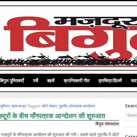
बिगुल पुस्तिकाएँ
पर्चे
बहसें
क्रान्तिकारी गीत
वृत्तचित्र/फ़िल्में
सदस
Sear
र यूनियन
,
श्रम क़ानून
Tagged:
ऑटो सेक्‍टर
,
गुड़गाँव
,
मांगपत्रक आन्‍दोलन
दूरों के बीच माँगपत्रक आन्दोलन की शुरुआत
बिगुल संवाददाता
 मज़दूरों के माँगपत्रक आन्दोेलन की शुरुआत की गयी। सबसे पहले गुड़गाँव में ऑटो
Cate