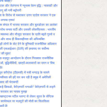
ोनी चाहिए?
ाटक और तेलंगाना में न्यूनतम वेतन वृद्धि : नाकाफ़ी और
लागू की गयी बढ़ोत्तरी
ा के विरोध से घबराकर उत्तर प्रदेश सरकार ने एक
 लगाया एस्मा!
चिम बंगाल में भाजपा सरकार और बुलडोज़र का आतंक!
रोच जनता पार्टी और उसकी लोकप्रियता : भारतीय
 व्‍यवस्‍था और मौजूदा सरकार के प्रति बढ़ते गुस्‍से व
ष और साथ ही विकल्‍पहीनता की अभिव्‍यक्ति
़ों लोगों के वोट देने के बुनियादी राजनीतिक अधिकार
ाली एसआईआर (SIR) की क़वायद पर सर्वोच्च
य की मुहर!
डा मज़दूर आन्दोलन के दौरान गिरफ़्तार राजनीतिक
ताओं, बुद्धिजीवियों, छात्रों-कलाकारों का दमन व ‘विच
री!
ूल काँग्रेस (टीएमसी) में मची भगदड़ के मायने
वीयता की हदें पार कर रही है क्यूबा में अमेरिकी
यवाद की घेराबन्दी
कड़े छिपाओ, बेरोज़गारी भगाओ!” बेरोज़गारी से लड़ने
 सरकार का नायाब नुस्ख़ा
खापट्टनम स्टील प्लाण्ट से लेकर सूरत के सेप्टिक
 कार्यस्थल पर मज़दूरों की मौतों का सिलसिला
जारी है!