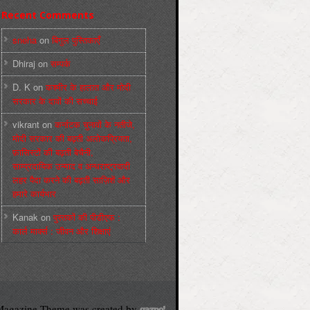
Recent Comments
sneha
on
बिगुल पुस्तिकाएँ
Dhiraj
on
सम्पर्क
D. K
on
कश्मीर के हालात और मोदी
सरकार के दावों की सच्चाई
vikrant
on
कर्नाटक चुनावों के नतीजे,
मोदी सरकार की बढ़ती अलोकप्रियता,
फ़ासिस्टों की बढ़ती बेचैनी,
साम्प्रदायिक उन्माद व अन्धराष्ट्रवादी
लहर पैदा करने की बढ़ती साज़िशें और
हमारे कार्यभार
Kanak
on
पुस्‍तकों की पीडीएफ :
कार्ल मार्क्‍स : जीवन और शिक्षाएं
agazine Theme was created by