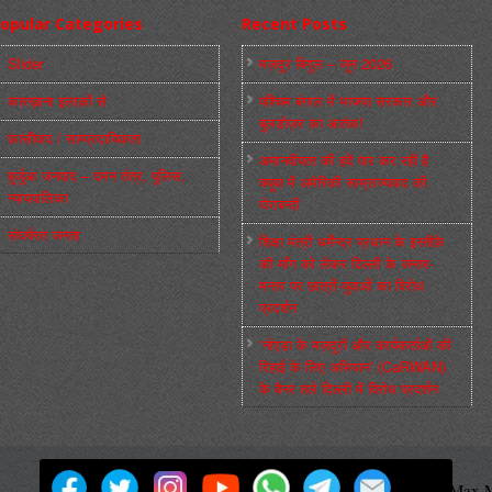
opular Categories
Recent Posts
Slider
मज़दूर बिगुल – जून 2026
कारख़ाना इलाक़ों से
पश्चिम बंगाल में भाजपा सरकार और
बुलडोज़र का आतंक!
फ़ासीवाद / साम्‍प्रदायिकता
अमानवीयता की हदें पार कर रही है
बुर्जुआ जनवाद – दमन तंत्र, पुलिस,
क्यूबा में अमेरिकी साम्राज्यवाद की
न्‍यायपालिका
घेराबन्दी
संघर्षरत जनता
शिक्षा मंत्री धर्मेन्द्र प्रधान के इस्तीफ़े
की माँग को लेकर दिल्ली के जन्तर-
मन्तर पर छात्रों-युवाओं का विरोध
प्रदर्शन
‘नोएडा के मज़दूरों और कार्यकर्ताओं की
रिहाई के लिए अभियान’ (CaRWAN)
के बैनर तले दिल्ली में विरोध प्रदर्शन
मज़दूर बिगुल
Powered by
WordPress
Max M