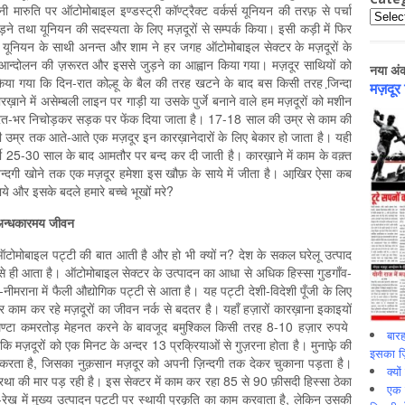
नी मारुति पर ऑटोमोबाइल इण्डस्ट्री कॉण्ट्रैक्ट वर्कर्स यूनियन की तरफ़़ से पर्चा
Catego
े तथा यूनियन की सदस्यता के लिए मज़दूरों से सम्पर्क किया। इसी कड़ी में फिर
हुई। यूनियन के साथी अनन्त और शाम ने हर जगह ऑटोमोबाइल सेक्टर के मज़दूरों के
और आन्दोलन की ज़रूरत और इससे जुड़ने का आह्वान किया गया। मज़दूर साथियों को
नया अं
किया गया कि दिन-रात कोल्हू के बैल की तरह खटने के बाद बस किसी तरह जि़न्दा
मज़दूर
़ाने में असेम्बली लाइन पर गाड़ी या उसके पुर्जे बनाने वाले हम मज़दूरों को मशीन
रूरत-भर निचोड़कर सड़क पर फेंक दिया जाता है। 17-18 साल की उम्र से काम की
्र तक आते-आते एक मज़दूर इन कारख़ानेदारों के लिए बेकार हो जाता है। यही
र्ती 25-30 साल के बाद आमतौर पर बन्द कर दी जाती है। कारख़ाने में काम के वक़्त
न्दगी खोने तक एक मज़दूर हमेशा इस खौफ़ के साये में जीता है। आखि़र ऐसा कब
ये और इसके बदले हमारे बच्चे भूखों मरे?
अन्धकारमय
जीवन
टोमोबाइल पट्टी की बात आती है और हो भी क्यों न? देश के सकल घरेलू उत्पाद
से ही आता है। ऑटोमोबाइल सेक्टर के उत्पादन का आधा से अधिक हिस्सा गुडगाँव-
नीमराना में फैली औद्योगिक पट्टी से आता है। यह पट्टी देशी-विदेशी पूँजी के लिए
 पर काम कर रहे मज़दूरों का जीवन नर्क से बदतर है। यहाँ हज़ारों कारख़ाना इकाइयों
 घण्टा कमरतोड़ मेहनत करने के बावजूद बमुश्किल किसी तरह 8-10 हज़ार रुपये
बारह
ि मज़दूरों को एक मिनट के अन्दर 13 प्रक्रियाओं से गुज़रना होता है। मुनाफ़़े़ की
इसका ज़ि
ता करता है, जिसका नुक़सान मज़दूर को अपनी ज़िन्दगी तक देकर चुकाना पड़ता है।
क्यो
प्रथा की मार पड़ रही है। इस सेक्टर में काम कर रहा 85 से 90 फ़ीसदी हिस्सा ठेका
एक इ
ख-रेख में मुख्य उत्पादन पट्टी पर स्थायी प्रकृति का काम करवाता है, लेकिन उसकी