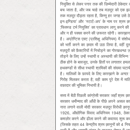
नियुक्ति से लेकर पगार तक की ज़िम्मेदारी ठेकेदार 
बच जाता है, और जब चाहे तब मज़दूर को एक झटक
तक मज़दूर दौड़ता रहता है, किन्तु हर जगह उसे ठ
इन-इण्डिया’ और ‘स्टार्ट-अप’ के नाम पर श्रम क़ान
‘फि़क्स्ड टर्म नियुक्ति’ का प्रावधान लागू करने 
और न ही पक्का करने की ज़रूरत रहेगी। कारख़ाना 
है। अप्रेण्टिस एक्ट (प्रशिक्षु अधिनियम) में संशो
को भर्ती करने का क़दम भी उठा लिया है, वहीं द
मज़दूरों को फ़ैक्टरियों में निचोड़ने का गोरखधन्धा
तोड़ने के लिए उन्हें स्थायी व अस्थायी की विभिन्न श
ठीक होने के बावजूद, उनके हितों पर लगातार हमला कि
हथकण्डों से सीधा स्थायी श्रमिकों की संख्या घट
है। मालिकों के फ़ायदे के लिए कारख़ाने के अन्द
गिरोह मिलकर करता है; वही काम पूरे देश में मालि
वफ़ादार की भूमिका निभायी है।
सत्ता में बैठी पिछली कांग्रेसी सरकार जहाँ श्रम 
सरकार धर्मोन्माद की आँधी के पीछे अपने असल काम 
नारा लगाने वाली मोदी सरकार मज़दूर विरोधी क़ा
1926, औद्योगिक विवाद अधिनियम 1948, ठेका मज
कमज़ोर करने और ढीला करने की कवायद शुरू कर 
(जिसके तहत 44 केन्द्रीय श्रम क़ानूनों को 4 न