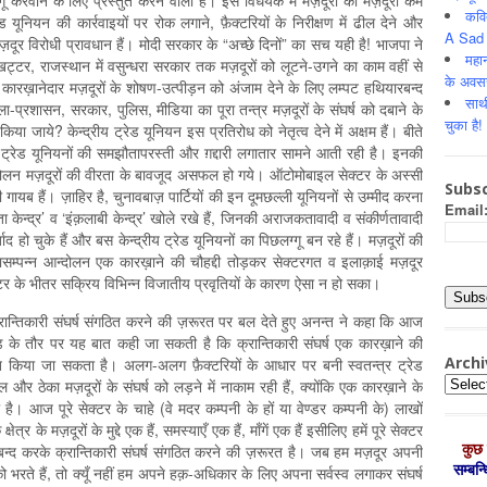
 करवाने के लिए प्रस्तुत करने वाली है। इस विधेयक में मज़दूरों की मज़दूरी कम
कवि
 यूनियन की कार्रवाइयों पर रोक लगाने, फ़ैक्टरियों के निरीक्षण में ढील देने और
A Sad 
मज़दूर विरोधी प्रावधान हैं। मोदी सरकार के “अच्छे दिनों” का सच यही है! भाजपा ने
महान
र खट्टर, राजस्थान में वसुन्धरा सरकार तक मज़दूरों को लूटने-उगने का काम वहीं से
के अवस
ीं कारख़ानेदार मज़दूरों के शोषण-उत्पीड़न को अंजाम देने के लिए लम्पट हथियारबन्द
साथ
-प्रशासन, सरकार, पुलिस, मीडिया का पूरा तन्त्र मज़दूरों के संघर्ष को दबाने के
चुका है!
जाये? केन्द्रीय ट्रेड यूनियन इस प्रतिरोध को नेतृत्व देने में अक्षम हैं। बीते
ीय ट्रेड यूनियनों की समझौतापरस्ती और ग़द्दारी लगातार सामने आती रही है। इनकी
्दोलन मज़दूरों की वीरता के बावजूद असफल हो गये। ऑटोमोबाइल सेक्टर के अस्सी
Subsc
 ही गायब हैं। ज़ाहिर है, चुनावबाज़ पार्टियों की इन दूमछल्ली यूनियनों से उम्मीद करना
Email
 केन्द्र’ व ‘इंक़लाबी केन्द्र’ खोले रखे हैं, जिनकी अराजकतावादी व संकीर्णतावादी
द हो चुके हैं और बस केन्द्रीय ट्रेड यूनियनों का पिछलग्गू बन रहे हैं। मज़दूरों की
नासम्पन्न आन्दोलन एक कारख़ाने की चौहद्दी तोड़कर सेक्टरगत व इलाक़ाई मज़दूर
टर के भीतर सक्रिय विभिन्न विजातीय प्रवृतियों के कारण ऐसा न हो सका।
ान्तिकारी संघर्ष संगठित करने की ज़रूरत पर बल देते हुए अनन्त ने कहा कि आज
चोड़ के तौर पर यह बात कही जा सकती है कि क्रान्तिकारी संघर्ष एक कारख़ाने की
Archi
गठित किया जा सकता है। अलग-अलग फ़ैक्टरियों के आधार पर बनी स्वतन्त्र ट्रेड
Archiv
 और ठेका मज़दूरों के संघर्ष को लड़ने में नाकाम रही हैं, क्योंकि एक कारख़ाने के
ता है। आज पूरे सेक्टर के चाहे (वे मदर कम्पनी के हों या वेण्डर कम्पनी के) लाखों
त्र के मज़दूरों के मुद्दे एक हैं, समस्याएँ एक हैं, माँगें एक हैं इसीलिए हमें पूरे सेक्टर
कुछ 
ामबन्द करके क्रान्तिकारी संघर्ष संगठित करने की ज़रूरत है। जब हम मज़दूर अपनी
सम्‍बन
 भरते हैं, तो क्यूँ नहीं हम अपने हक़-अधिकार के लिए अपना सर्वस्व लगाकर संघर्ष