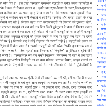
कितनी ह
को सौंप देता है। इस तरह कारख़ाना प्रबन्धन मज़दूरों के प्रति अपनी जवाबदेही से
कर्न
े में काम से निकल सकता है। इसके बाद श्रम-विभाग से लेकर जि़ला-प्रशासन
देरी से 
ेका श्रमिक कह कर पल्ला झाड़ लिया जाता है। मोदी सरकार “श्रम सुधारों” ‘मेक-
जनत
ूनों में संशोधन कर सभी सेक्टरों में (रेडिमेड गारमेण्ट और चमड़ा उद्योग के बाद)
बार फिर
की तैयारी कर रही है, जिसके तहत न तो कारख़ानेदारों को ठेकेदारों की ज़रूरत रहेगी,
पश्
प्रबन्धन मज़दूरों को जब चाहे तब बिना किसी पूर्वसूचना के काम से निकाल सकता
कॉक
धन कर सरकार ने एक तरफ़़ बड़ी संख्या में स्थायी मज़दूरों की जगह ट्रेनी मज़दूरों
जनता में
ूसरी तरफ़़ अकुशल मज़दूरों को कुशल बनाने के नाम पर बहुत कम वेतन पर ट्रेनी
असन्‍तो
 ज़ोरों पर है। जिसकी बाद में कोई रोज़गार की गारण्टीं नहीं है। मज़दूरों की एकता को
करोड
्रेि‍णयों में बाँटा जाता है। स्थायी मज़दूरों की अाि‍र्थक स्थिति तुलनात्मक रूप से
छीनने व
या जाता है। ‘ठेका प्रथा’ तथा ‘फि़क्स्ड टर्म नियुक्ति’, अप्रेण्टिस व ट्रेनी जैसे
न्यायाल
ायी जाती है। कारख़ानेदार जब-तब उनके निलम्बन, निष्कासन की ताक में लगा रहता
नोए
र हमारा ख़ून-पसीना निचोड़ने का जो काम मैनेजर, पर्सनल विभाग, लाइन इंचार्ज का
कार्यकर्
क वर्ग के लिए मोदी सरकार कर रही है। गद्दी सँभालते ही मोदी ने पूँजीपतियों के
हण्ट’ जा
तृणम
अमान
क़ानूनों को ताक पर रखकर पूँजीपतियों की चाकरी कर रही थी, वहीं फ़ासीवादी भाजपा
साम्राज्
यानी मज़दूरों के बचे-कुचे श्रम क़ानूनों पर हमला कर रही है। ‘श्रमेव जयते’ का
“आँ
नून बिना देर किये 31 जुलाई 2014 को फ़ैक्टरी एक्ट 1948, ट्रेड यूनियन एक्ट
का मोदी
़दूरी क़ानून 1971, एप्रेण्टिस एक्ट 1961 से लेकर तमाम श्रम क़ानूनों को
विशा
दी थी। और बीते साल – मज़दूरी संहिता विधेयक (कोड ऑफ़़ वेज़ेस बिल) 2017
टैंक तक
ियमावलियों में समेटना) नामक एक अहम विधेयक लोक सभा की केबिनेट में पास करवा
बदस्तूर 