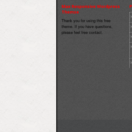
Max Responsive Wordpress
P
Themse
Thank you for using this free
theme. If you have questions,
please feel free contact.