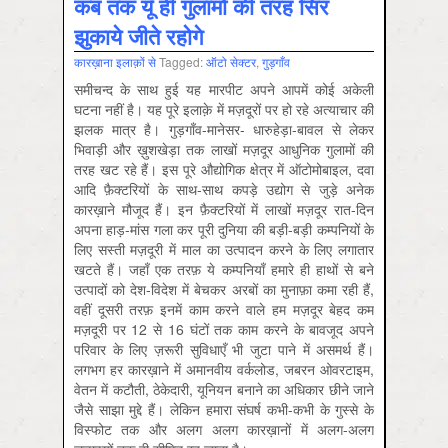
कब तक यूँ ही गुलामों की तरह सिर
झुकाये जीते रहोगे
कारख़ाना इलाक़ों से
Tagged:
ऑटो सेक्‍टर
,
गुड़गाँव
समीचन्द के साथ हुई यह मारपीट अपने आपमें कोई अकेली
घटना नहीं है। यह पूरे इलाक़े में मज़दूरों पर हो रहे अत्याचार की
झलक मात्र है। गुड़गाँव-मानेसर- धारुहेड़ा-बावल से लेकर
भिवाड़ी और ख़ुशखेड़ा तक लाखों मज़दूर आधुनिक गुलामों की
तरह खट रहे हैं। इस पूरे औद्योगिक क्षेत्र में ऑटोमोबाइल, दवा
आदि फ़ैक्टरियों के साथ-साथ कपड़े उद्योग से जुड़े अनेक
कारख़ाने मौजूद हैं। इन फ़ैक्टरियों में लाखों मज़दूर रात-दिन
अपना हाड़-मांस गला कर पूरी दुनिया की बड़ी-बड़ी कम्पनियों के
लिए सस्ती मज़दूरी में माल का उत्पादन करने के लिए लगातार
खटते हैं। जहाँ एक तरफ़ ये कम्पनियाँ हमारे ही हाथों से बने
उत्पादों को देश-विदेश में बेचकर अरबों का मुनाफ़ा कमा रही हैं,
वहीं दूसरी तरफ़ इनमें काम करने वाले हम मज़दूर बेहद कम
मज़दूरी पर 12 से 16 घंटों तक काम करने के बावजूद अपने
परिवार के लिए ज़रूरी सुविधाएँ भी जुटा पाने में असमर्थ हैं।
लगभग हर कारख़ाने में अमानवीय वर्कलोड, जबरन ओवरटाइम,
वेतन में कटौती, ठेकेदारी, यूनियन बनाने का अधिकार छीने जाने
जैसे साझा मुद्दे हैं। लेकिन हमारा संघर्ष कभी-कभी के गुस्से के
विस्फोट तक और अलग अलग कारख़ानों में अलग-अलग