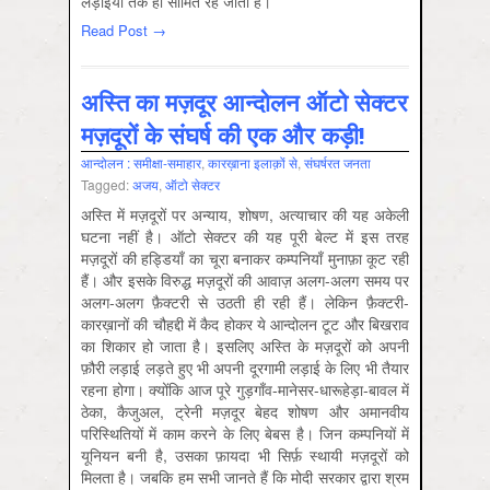
लड़ाइयों तक ही सीमित रह जाता है।
Read Post →
अस्ति का मज़दूर आन्दोलन ऑटो सेक्टर
मज़दूरों के संघर्ष की एक और कड़ी!
आन्‍दोलन : समीक्षा-समाहार
,
कारख़ाना इलाक़ों से
,
संघर्षरत जनता
Tagged:
अजय
,
ऑटो सेक्‍टर
अस्ति में मज़दूरों पर अन्याय, शोषण, अत्याचार की यह अकेली
घटना नहीं है। ऑटो सेक्टर की यह पूरी बेल्ट में इस तरह
मज़दूरों की हड्डियाँ का चूरा बनाकर कम्पनियाँ मुनाफ़ा कूट रही
हैं। और इसके विरुद्ध मज़दूरों की आवाज़ अलग-अलग समय पर
अलग-अलग फ़ैक्टरी से उठती ही रही हैं। लेकिन फ़ैक्टरी-
कारख़ानों की चौहद्दी में कैद होकर ये आन्दोलन टूट और बिखराव
का शिकार हो जाता है। इसलिए अस्ति के मज़दूरों को अपनी
फ़ौरी लड़ाई लड़ते हुए भी अपनी दूरगामी लड़ाई के लिए भी तैयार
रहना होगा। क्योंकि आज पूरे गुड़गाँव-मानेसर-धारूहेड़ा-बावल में
ठेका, कैजुअल, ट्रेनी मज़दूर बेहद शोषण और अमानवीय
परिस्थितियों में काम करने के लिए बेबस है। जिन कम्पनियों में
यूनियन बनी है, उसका फ़ायदा भी सिर्फ़ स्थायी मज़दूरों को
मिलता है। जबकि हम सभी जानते हैं कि मोदी सरकार द्वारा श्रम