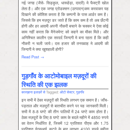
नई जगह (जैसे- सिड़कुल, धारूहेड़ा, दादरी) मे फैक्ट्री खोल
लेता है। और एक जगह प्रोडक्सन (उत्पादन)कम करवाकर यह
दिखाने की कोशिश करता है कि कम्पनी के पास आर्डर कम है।
जिससे कि हम मज़दूर डर जाते हैं कि काम कम है तो अब छँटनी
होगी और हर आदमी अपनी नौकरी बचाने के चक्कर मे ऐसा कोई
काम नहीं करता कि मैनेजमेन्ट को कहने का मौका मिले। और
अनिश्चित कालीन एक सरदर्द जिन्दगी मे बना रहता है कि कहीं
नौकरी न चली जाये। दस हजार की तनख्वाह मे आदमी की
जिन्दगी मे क्या खुशहाली होगी?
Read Post →
गुड़गाँव के आटोमोबाइल मज़दूरों की
स्थिति की एक झलक
कारख़ाना इलाक़ों से
Tagged:
ऑटो सेक्‍टर
,
गुड़गाँव
इन सभी में ठेका मज़दूरों की स्थिति लगभग एक समान है। जाँच-
पड़ताल और मज़दूरों से बातचीत करने पर यह जानकारी मिली।
सभी में 8-8 घण्टे की तीन पालियों में 24 घण्टे काम होता है।
ठेका मज़दूरों के लिए 8 घण्टे काम के बदले महीने में 4850 रुपये
का वेतन निर्धारित है, जिसमें 12 प्रतिशत पीएफ और 1.75
प्रतिशत ईएसआई कटने के बाद लगभग 4100 रुपये महीना