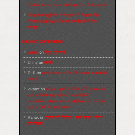
दिल्ली के जन्तर-मन्तर पर छात्रों-युवाओं का विरोध प्रदर्शन
‘नोएडा के मज़दूरों और कार्यकर्ताओं की रिहाई के लिए
अभियान’ (CaRWAN) के बैनर तले दिल्ली में विरोध
प्रदर्शन
Recent Comments
sneha
on
बिगुल पुस्तिकाएँ
Dhiraj
on
सम्पर्क
D. K
on
कश्मीर के हालात और मोदी सरकार के दावों की
सच्चाई
vikrant
on
कर्नाटक चुनावों के नतीजे, मोदी सरकार की
बढ़ती अलोकप्रियता, फ़ासिस्टों की बढ़ती बेचैनी,
साम्प्रदायिक उन्माद व अन्धराष्ट्रवादी लहर पैदा करने की
बढ़ती साज़िशें और हमारे कार्यभार
Kanak
on
पुस्‍तकों की पीडीएफ : कार्ल मार्क्‍स : जीवन
और शिक्षाएं