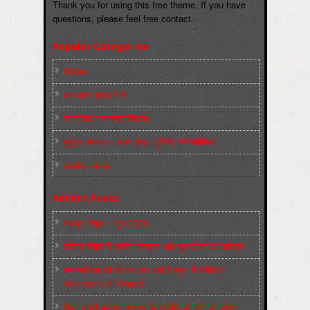
Thank you for using this free theme. If you have
questions, please feel free contact.
Popular Categories
Slider
कारख़ाना इलाक़ों से
फ़ासीवाद / साम्‍प्रदायिकता
बुर्जुआ जनवाद – दमन तंत्र, पुलिस, न्‍यायपालिका
संघर्षरत जनता
Recent Posts
मज़दूर बिगुल – जून 2026
पश्चिम बंगाल में भाजपा सरकार और बुलडोज़र का आतंक!
अमानवीयता की हदें पार कर रही है क्यूबा में अमेरिकी
साम्राज्यवाद की घेराबन्दी
शिक्षा मंत्री धर्मेन्द्र प्रधान के इस्तीफ़े की माँग को लेकर