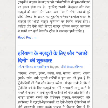
क़ानूनों में बदलाव के बाद स्थायी कर्मचारियों के भी हक़-अधिकारों
पर हमला होना तय है। इसलिए स्थायी, कैजुअल और ठेका
मज़दूरों को अपनी ठोस एकता कायम करनी होगी, साथ ही पूरे
ऑटो सेक्टर के आधार पर गुड़गाँव-मानेसर-धारूहेड़ा-बावल के
मज़दूरों की “ऑटो मज़दूर यूनियन” का निर्माण करना होगा।
ज़ाहिरा तौर ऐसी ऑटो सेक्टर मज़़दूर यूनियन मज़दूर आन्दोलन
से ग़द्दारी कर चुकी केन्द्रीय ट्रेड से स्वतन्त्र होनी चाहिए।
Read Post →
हरियाणा के मज़दूरों के लिए और “अच्छे
दिनों” की शुरुआत!
पर्चे
,
फ़ासीवाद / साम्‍प्रदायिकता
Tagged:
ऑटो सेक्‍टर
,
हरियाणा
कांग्रेस, भाजपा, इनेलो, बसपा, सपा, माकपा, भाकपा, भाकपा
(माले) समेत सभी चुनावी पार्टियों में इस बात की होड़ है कि
पूँजीपतियों की सेवा कौन बेहतर करेगा। मौजूदा मन्दी के दौर में
पूँजीपति वर्ग के लिए मज़दूरों पर नंगी तानाशाही लागू करने के
मामले में भाजपा ने सभी चुनावी मदारियों को पीछे छोड़ दिया है।
भाजपा-शासित राज्यों और विशेषकर गुजरात, मध्यप्रदेश और
छत्तीसगढ़ में मज़दूरों-मेहनतकशों पर देशी-विदेशी पूँजीपतियों की
नंगी तानाशाही कायम करके भाजपा ने दिखला दिया है कि