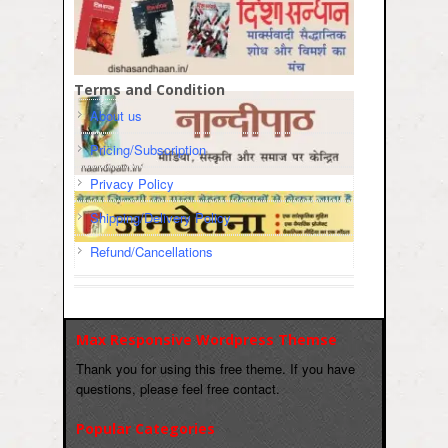
Terms and Condition
About us
Pricing/Subscription
Privacy Policy
Shipping/Delivery Policy
Refund/Cancellations
Max Responsive Wordpress Themse
Thank you for using this free theme. If you have
questions, please feel free contact.
Popular Categories