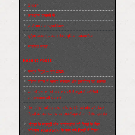
Slider
कारख़ाना इलाक़ों से
फ़ासीवाद / साम्‍प्रदायिकता
बुर्जुआ जनवाद – दमन तंत्र, पुलिस, न्‍यायपालिका
संघर्षरत जनता
Recent Posts
मज़दूर बिगुल – जून 2026
पश्चिम बंगाल में भाजपा सरकार और बुलडोज़र का आतंक!
अमानवीयता की हदें पार कर रही है क्यूबा में अमेरिकी
साम्राज्यवाद की घेराबन्दी
शिक्षा मंत्री धर्मेन्द्र प्रधान के इस्तीफ़े की माँग को लेकर
दिल्ली के जन्तर-मन्तर पर छात्रों-युवाओं का विरोध प्रदर्शन
‘नोएडा के मज़दूरों और कार्यकर्ताओं की रिहाई के लिए
अभियान’ (CaRWAN) के बैनर तले दिल्ली में विरोध