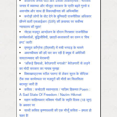
कॉकरोच जनता पार्टी और उसकी लोकप्रियता : भारतीय
जनता में व्‍यवस्‍था और मौजूदा सरकार के प्रति बढ़ते गुस्‍से व
असन्‍तोष और साथ ही विकल्‍पहीनता की अभिव्‍यक्ति
करोड़ों लोगों के वोट देने के बुनियादी राजनीतिक अधिकार
छीनने वाली एसआईआर (SIR) की क़वायद पर सर्वोच्च
न्यायालय की मुहर!
नोएडा मज़दूर आन्दोलन के दौरान गिरफ़्तार राजनीतिक
कार्यकर्ताओं, बुद्धिजीवियों, छात्रों-कलाकारों का दमन व ‘विच
हण्ट’ जारी!
तृणमूल काँग्रेस (टीएमसी) में मची भगदड़ के मायने
अमानवीयता की हदें पार कर रही है क्यूबा में अमेरिकी
साम्राज्यवाद की घेराबन्दी
“आँकड़े छिपाओ, बेरोज़गारी भगाओ!” बेरोज़गारी से लड़ने
का मोदी सरकार का नायाब नुस्ख़ा
विशाखापट्टनम स्टील प्लाण्ट से लेकर सूरत के सेप्टिक
टैंक तक कार्यस्थल पर मज़दूरों की मौतों का सिलसिला
बदस्तूर जारी है!
कविता : कचोटती स्वतन्त्रता / नाज़िम हिकमत Poem :
A Sad State Of Freedom / Nazim Hikmet
महान साहित्यकार मक्सिम गोर्की के स्मृति दिवस (18 जून)
के अवसर पर
साथी कविता कृष्णपल्लवी की एक मौजूँ कविता – हमला हो
चुका है!