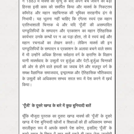
ने 1883 में मार्क्स की मृत्यु के बाद अपने बचे जीवन का बड़ा
हिस्सा इसी काम को समर्पित किया और मार्क्स के निकटतम
कॉमरेड और महान सहचिन्तक की भूमिका सराहनीय ढंग से
निभायी। यह भूलना नहीं चाहिए कि एंगेल्स स्वयं एक महान
प्रतिभाशाली चिन्तक थे और यदि ‘पूँजी’ की असम्पादित
पाण्डुलिपियों के सम्पादन और प्रकाशन का महान ऐतिहासिक
कार्यभार उनके कन्धों पर न आ पड़ा होता, तो वे स्वयं कई और
महान रचनाओं का लेखन करते। लेकिन मार्क्स की इन
पाण्डुलिपियों के सम्पादन व प्रकाशन के अलावा बचने वाले समय
में भी उन्होंने अधिक हिस्सा सर्वहारा वर्ग के क्रान्ति के विज्ञान
यानी मार्क्सवाद के उसूलों पर बुर्जुआ और पेटी-बुर्जुआ चिन्तकों
की ओर से होने वाले हमलों का जवाब देने और मज़दूर वर्ग के
समक्ष वैज्ञानिक समाजवाद, द्वन्द्वात्मक और ऐतिहासिक भौतिकवाद
के उसूलों को अधिकतम सम्भव सरल रूप में पेश करने में ख़र्च
किया।
‘
पूँजी’
के
दूसरे
खण्ड
के
बारे
में
कुछ
बुनियादी
बातें
चूँकि मौजूदा पुस्तक का दूसरा खण्ड मार्क्स की ‘पूँजी’ के दूसरे
खण्ड में पेश बुनियादी खोजों व शिक्षाओं को ही अधिकतम सम्भव
सरलीकृत रूप में आपके सामने पेश करेगा, इसलिए ‘पूँजी’ के
दूसरे खण्ड के विषय में कुछ बातें पहले ही जान लेना उपयोगी