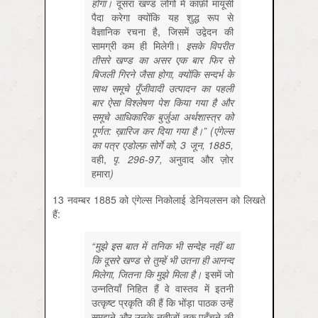
होगा।
दूसरा
खण्ड
लोगों
में
काफ़ी
मायूसी
पैदा
करेगा
क्योंकि
यह
शुद्ध
रूप
से
वैज्ञानिक
रचना
है,
जिसमें
उद्वेदन
की
सामग्री
कम
ही
मिलेगी।
इसके विपरीत
तीसरे खण्ड का असर एक बार फिर से
बिजली गिरने जैसा होगा, क्योंकि सन्दर्भ के
साथ समूचे पूँजीवादी उत्पादन का पहली
बार ऐसा विश्लेषण पेश किया गया है और
समूचे आधिकारिक बुर्जुआ अर्थशास्त्र को
पूर्णत: ख़ारिज कर दिया गया है।” (एंगेल्स
का पत्र एडोल्फ़ सोर्गे को, 3 जून, 1885,
वही,
पृ. 296-97,
अनुवाद
और
ज़ोर
हमारा
)
13 नवम्बर 1885 को एंगेल्स निकोलाई डेनियलसन को लिखते
हैं:
“मुझे इस बात में तनिक भी सन्देह नहीं था
कि दूसरे खण्ड से तुम्हें भी उतना ही आनन्द
मिलेगा, जितना कि मुझे मिला है।
इसमें
जो
उन्नतियाँ
निहित
हैं
वे
वास्तव
में
इतनी
उत्कृष्ट
प्रकृति
की
हैं
कि
भोंड़ा
पाठक
उन्हें
समझने
और
उनके
नतीजों
तक
पहुँचने
की