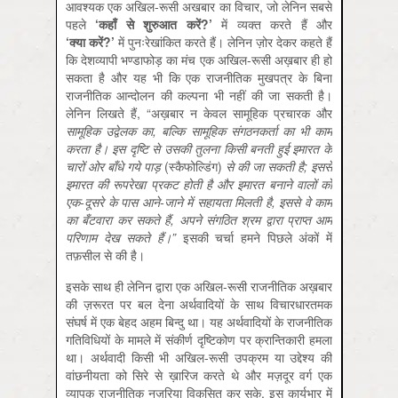
आवश्यक एक अखिल-रूसी अखबार का विचार, जो लेनिन सबसे
पहले
‘
कहाँ
से
शुरुआत
करें?’
में व्यक्त करते हैं और
‘
क्या
करें?’
में पुनःरेखांकित करते हैं। लेनिन ज़ोर देकर कहते हैं
कि देशव्यापी भण्डाफोड़ का मंच एक अखिल-रूसी अख़बार ही हो
सकता है और यह भी कि एक राजनीतिक मुखपत्र के बिना
राजनीतिक आन्दोलन की कल्पना भी नहीं की जा सकती है।
लेनिन लिखते हैं, “अख़बार न केवल सामूहिक प्रचारक और
सामूहिक
उद्वेलक
का,
बल्कि
सामूहिक
संगठनकर्ता
का
भी
काम
करता
है।
इस
दृष्टि
से
उसकी
तुलना
किसी
बनती
हुई
इमारत
के
चारों
ओर
बाँधे
गये
पाड़
(स्कैफोल्डिंग)
से
की
जा
सकती
है;
इससे
इमारत
की
रूपरेखा
प्रकट
होती
है
और
इमारत
बनाने
वालों
को
एक-
दूसरे
के
पास
आने-
जाने
में
सहायता
मिलती
है,
इससे
वे
काम
का
बँटवारा
कर
सकते
हैं,
अपने
संगठित
श्रम
द्वारा
प्राप्त
आम
परिणाम
देख
सकते
हैं।”
इसकी चर्चा हमने पिछले अंकों में
तफ़सील से की है।
इसके साथ ही लेनिन द्वारा एक अखिल-रूसी राजनीतिक अख़बार
की ज़रूरत पर बल देना अर्थवादियों के साथ विचारधारतमक
संघर्ष में एक बेहद अहम बिन्दु था। यह अर्थवादियों के राजनीतिक
गतिविधियों के मामले में संकीर्ण दृष्टिकोण पर क्रान्तिकारी हमला
था। अर्थवादी किसी भी अखिल-रूसी उपक्रम या उद्देश्य की
वांछनीयता को सिरे से ख़ारिज करते थे और मज़दूर वर्ग एक
व्यापक राजनीतिक नज़रिया विकसित कर सके, इस कार्यभार में