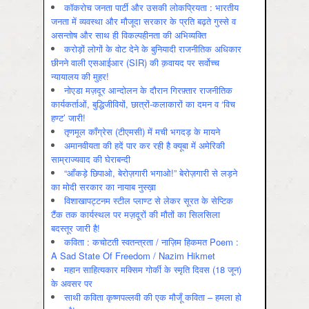
कॉकरोच जनता पार्टी और उसकी लोकप्रियता : भारतीय
जनता में व्‍यवस्‍था और मौजूदा सरकार के प्रति बढ़ते गुस्‍से व
असन्‍तोष और साथ ही विकल्‍पहीनता की अभिव्‍यक्ति
करोड़ों लोगों के वोट देने के बुनियादी राजनीतिक अधिकार
छीनने वाली एसआईआर (SIR) की क़वायद पर सर्वोच्च
न्यायालय की मुहर!
नोएडा मज़दूर आन्दोलन के दौरान गिरफ़्तार राजनीतिक
कार्यकर्ताओं, बुद्धिजीवियों, छात्रों-कलाकारों का दमन व ‘विच
हण्ट’ जारी!
तृणमूल काँग्रेस (टीएमसी) में मची भगदड़ के मायने
अमानवीयता की हदें पार कर रही है क्यूबा में अमेरिकी
साम्राज्यवाद की घेराबन्दी
“आँकड़े छिपाओ, बेरोज़गारी भगाओ!” बेरोज़गारी से लड़ने
का मोदी सरकार का नायाब नुस्ख़ा
विशाखापट्टनम स्टील प्लाण्ट से लेकर सूरत के सेप्टिक
टैंक तक कार्यस्थल पर मज़दूरों की मौतों का सिलसिला
बदस्तूर जारी है!
कविता : कचोटती स्वतन्त्रता / नाज़िम हिकमत Poem :
A Sad State Of Freedom / Nazim Hikmet
महान साहित्यकार मक्सिम गोर्की के स्मृति दिवस (18 जून)
के अवसर पर
साथी कविता कृष्णपल्लवी की एक मौजूँ कविता – हमला हो