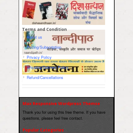
Terms and Condition
About us
Pricing/Subscription
Privacy Policy
Shipping/Delivery Policy
Refund/Cancellations
Max Responsive Wordpress Themse
Thank you for using this free theme. If you have
questions, please feel free contact.
Popular Categories