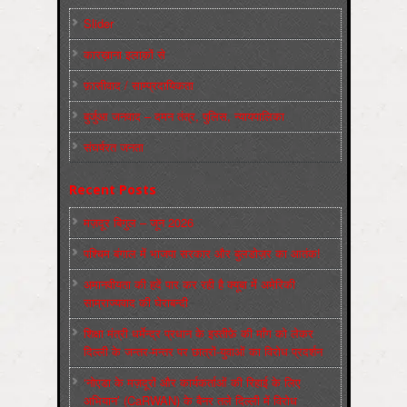
Slider
कारख़ाना इलाक़ों से
फ़ासीवाद / साम्‍प्रदायिकता
बुर्जुआ जनवाद – दमन तंत्र, पुलिस, न्‍यायपालिका
संघर्षरत जनता
Recent Posts
मज़दूर बिगुल – जून 2026
पश्चिम बंगाल में भाजपा सरकार और बुलडोज़र का आतंक!
अमानवीयता की हदें पार कर रही है क्यूबा में अमेरिकी
साम्राज्यवाद की घेराबन्दी
शिक्षा मंत्री धर्मेन्द्र प्रधान के इस्तीफ़े की माँग को लेकर
दिल्ली के जन्तर-मन्तर पर छात्रों-युवाओं का विरोध प्रदर्शन
‘नोएडा के मज़दूरों और कार्यकर्ताओं की रिहाई के लिए
अभियान’ (CaRWAN) के बैनर तले दिल्ली में विरोध