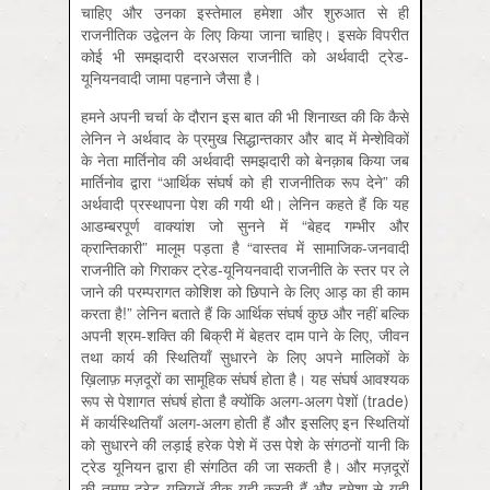
चाहिए और उनका इस्तेमाल हमेशा और शुरुआत से ही
राजनीतिक उद्वेलन के लिए किया जाना चाहिए। इसके विपरीत
कोई भी समझदारी दरअसल राजनीति को अर्थवादी ट्रेड-
यूनियनवादी जामा पहनाने जैसा है।
हमने अपनी चर्चा के दौरान इस बात की भी शिनाख्त की कि कैसे
लेनिन ने अर्थवाद के प्रमुख सिद्धान्तकार और बाद में मेन्शेविकों
के नेता मार्तिनोव की अर्थवादी समझदारी को बेनक़ाब किया जब
मार्तिनोव द्वारा “आर्थिक संघर्ष को ही राजनीतिक रूप देने” की
अर्थवादी प्रस्थापना पेश की गयी थी। लेनिन कहते हैं कि यह
आडम्बरपूर्ण वाक्यांश जो सुनने में “बेहद गम्भीर और
क्रान्तिकारी” मालूम पड़ता है “वास्तव में सामाजिक-जनवादी
राजनीति को गिराकर ट्रेड-यूनियनवादी राजनीति के स्तर पर ले
जाने की परम्परागत कोशिश को छिपाने के लिए आड़ का ही काम
करता है!” लेनिन बताते हैं कि आर्थिक संघर्ष कुछ और नहीं बल्कि
अपनी श्रम-शक्ति की बिक्री में बेहतर दाम पाने के लिए, जीवन
तथा कार्य की स्थितियाँ सुधारने के लिए अपने मालिकों के
ख़िलाफ़ मज़दूरों का सामूहिक संघर्ष होता है। यह संघर्ष आवश्यक
रूप से पेशागत संघर्ष होता है क्योंकि अलग-अलग पेशों (trade)
में कार्यस्थितियाँ अलग-अलग होती हैं और इसलिए इन स्थितियों
को सुधारने की लड़ाई हरेक पेशे में उस पेशे के संगठनों यानी कि
ट्रेड यूनियन द्वारा ही संगठित की जा सकती है। और मज़दूरों
की तमाम ट्रेड यूनियनें ठीक यही करती हैं और हमेशा से यही