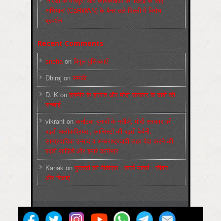
‘नोएडा के मज़दूरों और कार्यकर्ताओं की रिहाई के लिए
अभियान’ (CaRWAN) के बैनर तले दिल्ली में विरोध
प्रदर्शन
Recent Comments
sneha
on
बिगुल पुस्तिकाएँ
Dhiraj
on
सम्पर्क
D. K
on
कश्मीर के हालात और मोदी सरकार के दावों की
सच्चाई
vikrant
on
कर्नाटक चुनावों के नतीजे, मोदी सरकार की
बढ़ती अलोकप्रियता, फ़ासिस्टों की बढ़ती बेचैनी,
साम्प्रदायिक उन्माद व अन्धराष्ट्रवादी लहर पैदा करने की
बढ़ती साज़िशें और हमारे कार्यभार
Kanak
on
पुस्‍तकों की पीडीएफ : कार्ल मार्क्‍स : जीवन
और शिक्षाएं
मज़दूर बिगुल
Powered by
WordPress
Max Magazine Theme was created by