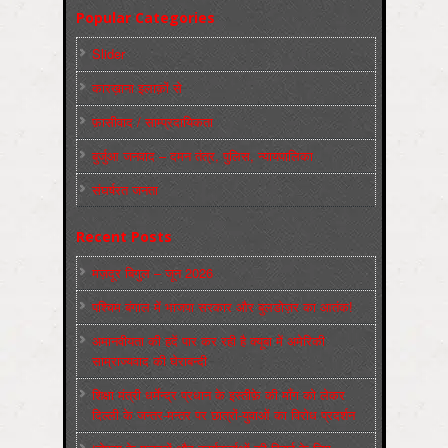
Popular Categories
Slider
कारख़ाना इलाक़ों से
फ़ासीवाद / साम्‍प्रदायिकता
बुर्जुआ जनवाद – दमन तंत्र, पुलिस, न्‍यायपालिका
संघर्षरत जनता
Recent Posts
मज़दूर बिगुल – जून 2026
पश्चिम बंगाल में भाजपा सरकार और बुलडोज़र का आतंक!
अमानवीयता की हदें पार कर रही है क्यूबा में अमेरिकी
साम्राज्यवाद की घेराबन्दी
शिक्षा मंत्री धर्मेन्द्र प्रधान के इस्तीफ़े की माँग को लेकर
दिल्ली के जन्तर-मन्तर पर छात्रों-युवाओं का विरोध प्रदर्शन