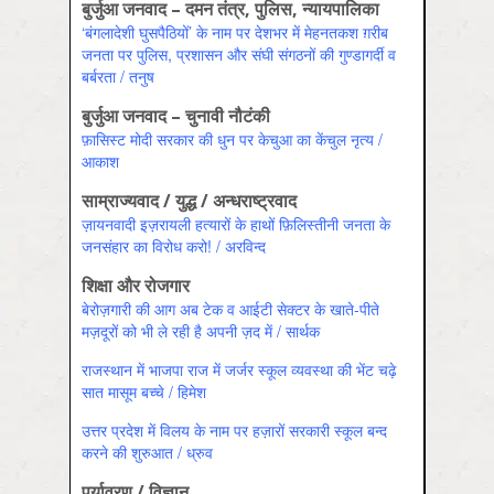
बुर्जुआ जनवाद – दमन तंत्र, पुलिस, न्यायपालिका
‘बंगलादेशी घुसपैठियों’ के नाम पर देशभर में मेहनतकश ग़रीब
जनता पर पुलिस, प्रशासन और संघी संगठनों की गुण्डागर्दी व
बर्बरता / तनुष
बुर्जुआ जनवाद – चुनावी नौटंकी
फ़ासिस्ट मोदी सरकार की धुन पर केचुआ का केंचुल नृत्य /
आकाश
साम्राज्यवाद / युद्ध / अन्धराष्ट्रवाद
ज़ायनवादी इज़रायली हत्यारों के हाथों फ़िलिस्तीनी जनता के
जनसंहार का विरोध करो! / अरविन्द
शिक्षा और रोजगार
बेरोज़गारी की आग अब टेक व आईटी सेक्टर के खाते-पीते
मज़दूरों को भी ले रही है अपनी ज़द में / सार्थक
राजस्‍थान में भाजपा राज में जर्जर स्‍कूल व्‍यवस्‍था की भेंट चढ़े
सात मासूम बच्‍चे / हिमेश
उत्तर प्रदेश में विलय के नाम पर हज़ारों सरकारी स्कूल बन्द
करने की शुरुआत / ध्रुव
पर्यावरण / विज्ञान