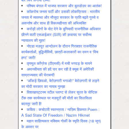
पश्चिम बंगाल में भाजपा सरकार और बुलडोज़र का आतंक!
कॉकरोच जनता पार्टी और उसकी लोकप्रियता : भारतीय
जनता में व्‍यवस्‍था और मौजूदा सरकार के प्रति बढ़ते गुस्‍से व
असन्‍तोष और साथ ही विकल्‍पहीनता की अभिव्‍यक्ति
करोड़ों लोगों के वोट देने के बुनियादी राजनीतिक अधिकार
छीनने वाली एसआईआर (SIR) की क़वायद पर सर्वोच्च
न्यायालय की मुहर!
नोएडा मज़दूर आन्दोलन के दौरान गिरफ़्तार राजनीतिक
कार्यकर्ताओं, बुद्धिजीवियों, छात्रों-कलाकारों का दमन व ‘विच
हण्ट’ जारी!
तृणमूल काँग्रेस (टीएमसी) में मची भगदड़ के मायने
अमानवीयता की हदें पार कर रही है क्यूबा में अमेरिकी
साम्राज्यवाद की घेराबन्दी
“आँकड़े छिपाओ, बेरोज़गारी भगाओ!” बेरोज़गारी से लड़ने
का मोदी सरकार का नायाब नुस्ख़ा
विशाखापट्टनम स्टील प्लाण्ट से लेकर सूरत के सेप्टिक
टैंक तक कार्यस्थल पर मज़दूरों की मौतों का सिलसिला
बदस्तूर जारी है!
कविता : कचोटती स्वतन्त्रता / नाज़िम हिकमत Poem :
A Sad State Of Freedom / Nazim Hikmet
महान साहित्यकार मक्सिम गोर्की के स्मृति दिवस (18 जून)
के अवसर पर