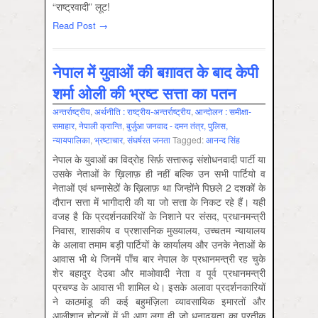
“राष्ट्रवादी” लूट!
Read Post →
नेपाल में युवाओं की बग़ावत के बाद केपी
शर्मा ओली की भ्रष्ट सत्ता का पतन
अन्तर्राष्ट्रीय
,
अर्थनीति : राष्‍ट्रीय-अन्‍तर्राष्‍ट्रीय
,
आन्‍दोलन : समीक्षा-
समाहार
,
नेपाली क्रान्ति
,
बुर्जुआ जनवाद - दमन तंत्र, पुलिस,
न्‍यायपालिका
,
भ्रष्‍टाचार
,
संघर्षरत जनता
Tagged:
आनन्‍द सिंह
नेपाल के युवाओं का विद्रोह सिर्फ़ सत्तारूढ़ संशोधनवादी पार्टी या
उसके नेताओं के ख़िलाफ़ ही नहीं बल्कि उन सभी पार्टियो व
नेताओं एवं धन्नासेठों के ख़िलाफ़ था जिन्होंने पिछले 2 दशकों के
दौरान सत्ता में भागीदारी की या जो सत्ता के निकट रहे हैं। यही
वजह है कि प्रदर्शनकारियों के निशाने पर संसद, प्रधानमन्त्री
निवास, शासकीय व प्रशासनिक मुख्यालय, उच्चतम न्यायालय
के अलावा तमाम बड़ी पार्टियों के कार्यालय और उनके नेताओं के
आवास भी थे जिनमें पाँच बार नेपाल के प्रधानमन्त्री रह चुके
शेर बहादुर देउबा और माओवादी नेता व पूर्व प्रधानमन्त्री
प्रचण्ड के आवास भी शामिल थे। इसके अलावा प्रदर्शनकारियों
ने काठमांडू की कई बहुमंज़िला व्यावसायिक इमारतों और
आलीशान होटलों में भी आग लगा दी जो धनाढ्यता का प्रतीक