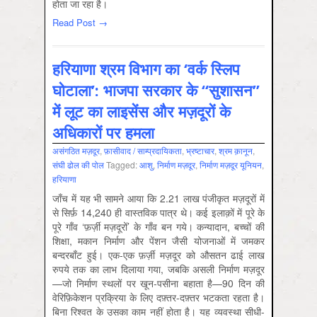
होता जा रहा है।
Read Post →
हरियाणा श्रम विभाग का ‘वर्क स्लिप
घोटाला’: भाजपा सरकार के “सुशासन”
में लूट का लाइसेंस और मज़दूरों के
अधिकारों पर हमला
असंगठित मज़दूर
,
फ़ासीवाद / साम्‍प्रदायिकता
,
भ्रष्‍टाचार
,
श्रम क़ानून
,
संघी ढोल की पोल
Tagged:
आशु
,
निर्माण मज़दूर
,
निर्माण मज़दूर यूनियन
,
हरियाणा
जाँच में यह भी सामने आया कि 2.21 लाख पंजीकृत मज़दूरों में
से सिर्फ़ 14,240 ही वास्तविक पात्र थे। कई इलाक़ों में पूरे के
पूरे गाँव ‘फ़र्ज़ी मज़दूरों’ के गाँव बन गये। कन्यादान, बच्चों की
शिक्षा, मकान निर्माण और पेंशन जैसी योजनाओं में जमकर
बन्दरबाँट हुई। एक-एक फ़र्ज़ी मज़दूर को औसतन ढाई लाख
रुपये तक का लाभ दिलाया गया, जबकि असली निर्माण मज़दूर
—जो निर्माण स्थलों पर खून-पसीना बहाता है—90 दिन की
वेरिफ़िकेशन प्रक्रिया के लिए दफ़्तर-दफ़्तर भटकता रहता है।
बिना रिश्वत के उसका काम नहीं होता है। यह व्यवस्था सीधी-