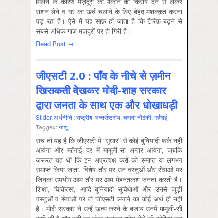
मिलने के कारण मज़दूरों को मकान का किराये देने से लेकर
राशन लेने व घर का ख़र्च चलाने के लिए बेहद मशक्क़त करना
पड़ रहा है। ऐसे में यह साफ़ हो जाता है कि टैरिफ़ बढ़ने से
सबसे अधिक गाज मज़दूरों पर ही गिरी है।
Read Post →
जीएसटी 2.0 : पाँव के नीचे से ज़मीन
खिसकती देखकर मोदी-शाह सरकार
द्वारा जनता के साथ एक और धोखाधड़ी
Slider
,
अर्थनीति : राष्‍ट्रीय-अन्‍तर्राष्‍ट्रीय
,
चुनावी नौटंकी
,
महँगाई
Tagged:
नीशू
सच तो यह है कि जीएसटी में “सुधार” से कोई बुनियादी फ़र्क नहीं
आयेगा और महँगाई दर में मामूली-सा अन्‍तर आयेगा, जबकि
ज़रूरत यह थी कि इन अप्रत्‍यक्ष करों को समाप्‍त या लगभग
समाप्‍त किया जाता, विशेष तौर पर उन वस्‍तुओं और सेवाओं पर
जिनका उपयोग आम तौर पर आम मेहनतकश जनता करती है।
शिक्षा, चिक‍ित्‍सा, आदि बुनियादी सुविधाओं और उनसे जुड़ी
वस्‍तुओं व सेवाओं पर तो जीएसटी लगाने का कोई अर्थ ही नहीं
है। मोदी सरकार ने उन्‍हें ख़त्‍म करने के बजाय उनमें मामूली-सी