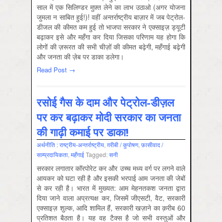
साल में एक सिलिण्डर मुफ़्त लेने का लाभ उठाओ (अगर योजना
जुमला न साबित हुई!)! वहीं अन्तर्राष्ट्रीय बाज़ार में जब पेट्रोल-
डीजल की कीमत कम हुई तो भाजपा सरकार ने एक्साइज़ ड्यूटी
बढ़ाकर इसे और महँगा कर दिया जिसका परिणाम यह होगा कि
लोगों की ज़रूरत की सभी चीज़ों की कीमत बढ़ेगी, महँगाई बढ़ेगी
और जनता की ज़ेब पर डाका डलेगा।
Read Post →
रसोई गैस के दाम और पेट्रोल-डीज़ल
पर कर बढ़ाकर मोदी सरकार का जनता
की गाढ़ी कमाई पर डाका!
अर्थनीति : राष्‍ट्रीय-अन्‍तर्राष्‍ट्रीय
,
ग़रीबी / कुपोषण
,
फ़ासीवाद /
साम्‍प्रदायिकता
,
महँगाई
Tagged:
सनी
सरकार लगातार कॉरपोरेट कर और उच्च मध्य वर्ग पर लगने वाले
आयकर को घटा रही है और इसकी भरपाई आम जनता की जेबों
से कर रही है। भारत में मुख्‍यत: आम मेहनतकश जनता द्वारा
दिया जाने वाला अप्रत्‍यक्ष कर, जिसमें जीएसटी, वैट, सरकारी
एक्‍साइज़ शुल्‍क, आदि शामिल हैं, सरकारी खज़ाने का क़रीब 60
प्रतिशत बैठता है। यह वह टैक्‍स है जो सभी वस्तुओं और