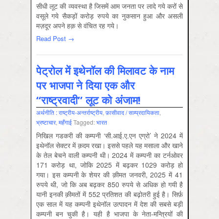
सीधी लूट की व्यवस्था है जिसमें आम जनता पर लादे गये करों से
वसूले गये सैकड़ों करोड़ रुपये का नुकसान हुआ और असली
मज़दूर अपने हक़ से वंचित रह गये।
Read Post →
पेट्रोल में इथेनॉल की मिलावट के नाम
पर भाजपा ने दिया एक और
“राष्ट्रवादी” लूट को अंजाम!
अर्थनीति : राष्‍ट्रीय-अन्‍तर्राष्‍ट्रीय
,
फ़ासीवाद / साम्‍प्रदायिकता
,
भ्रष्‍टाचार
,
महँगाई
Tagged:
भारत
निखिल गडकरी की कम्पनी ‘सी.आई.ए.एन एग्रो’ ने 2024 में
इथेनॉल सेक्टर में क़दम रखा। इससे पहले यह मसाला और खाने
के तेल बेचने वाली कम्पनी थी। 2024 में कम्पनी का टर्नओवर
171 करोड़ था, जोकि 2025 में बढ़कर 1029 करोड़ हो
गया। इस कम्पनी के शेयर की क़ीमत जनवरी, 2025 में 41
रुपये थी, जो कि अब बढ़कर 850 रुपये से अधिक हो गयी है
यानी इनकी क़ीमतों में 552 प्रतिशत की बढ़ोतरी हुई है। सिर्फ़
एक साल में यह कम्पनी इथेनॉल उत्पादन में देश की सबसे बड़ी
कम्पनी बन चुकी है। यही है भाजपा के नेता-मन्त्रियों की