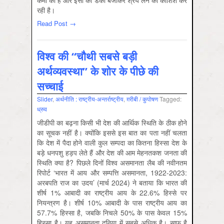
कमी की है और इसी का डंका बजाकर श्रेय लेने की कोशिश कर
रही है।
Read Post →
विश्व की “चौथी सबसे बड़ी
अर्थव्यवस्था” के शोर के पीछे की
सच्चाई
Slider
,
अर्थनीति : राष्‍ट्रीय-अन्‍तर्राष्‍ट्रीय
,
ग़रीबी / कुपोषण
Tagged:
ध्रुव
जीडीपी का बढ़ना किसी भी देश की आर्थिक स्थिति के ठीक होने
का सूचक नहीं है। क्योंकि इससे इस बात का पता नहीं चलता
कि देश में पैदा होने वाली कुल सम्पदा का कितना हिस्सा देश के
बड़े धनपशु हड़प लेते हैं और देश की आम मेहनतकश जनता की
स्थिति क्या है? पिछले दिनों विश्व असमानता लैब की नवीनतम
रिपोर्ट ‘भारत में आय और सम्पत्ति असमानता, 1922-2023:
अरबपति राज का उदय’ (मार्च 2024) ने बताया कि भारत की
शीर्ष 1% आबादी का राष्ट्रीय आय के 22.6% हिस्से पर
नियन्त्रण है। शीर्ष 10% आबादी के पास राष्ट्रीय आय का
57.7% हिस्सा है, जबकि निचले 50% के पास केवल 15%
हिस्सा है। यह असमानता दुनिया में सबसे अधिक है। साफ़ है