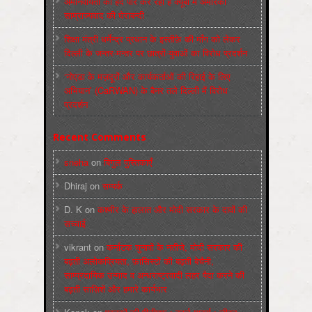
अमानवीयता की हदें पार कर रही है क्यूबा में अमेरिकी
साम्राज्यवाद की घेराबन्दी
शिक्षा मंत्री धर्मेन्द्र प्रधान के इस्तीफ़े की माँग को लेकर
दिल्ली के जन्तर-मन्तर पर छात्रों-युवाओं का विरोध प्रदर्शन
‘नोएडा के मज़दूरों और कार्यकर्ताओं की रिहाई के लिए
अभियान’ (CaRWAN) के बैनर तले दिल्ली में विरोध
प्रदर्शन
Recent Comments
sneha
on
बिगुल पुस्तिकाएँ
Dhiraj
on
सम्पर्क
D. K
on
कश्मीर के हालात और मोदी सरकार के दावों की
सच्चाई
vikrant
on
कर्नाटक चुनावों के नतीजे, मोदी सरकार की
बढ़ती अलोकप्रियता, फ़ासिस्टों की बढ़ती बेचैनी,
साम्प्रदायिक उन्माद व अन्धराष्ट्रवादी लहर पैदा करने की
बढ़ती साज़िशें और हमारे कार्यभार