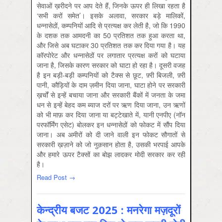
सेवाओं ख़रीदने पर आप देते हैं, जिनके ऊपर ही लिखा रहता है
‘सभी करों समेत’। इसके अलावा, सरकार बड़े मालिकों,
धन्‍नासेठों, कम्‍पनियों आदि से प्रत्‍यक्ष कर लेती है, जो कि 1990
के दशक तक आमदनी का 50 प्रतिशत तक हुआ करता था,
और जिसे अब घटाकर 30 प्रतिशत तक कर दिया गया है। यह
कॉरपोरेट और धन्‍नासेठों पर लगातार प्रत्‍यक्ष करों को घटाया
जाना है, जिसके कारण सरकार को घाटा हो रहा है। दूसरी वजह
है इन बड़ी-बड़ी कम्‍पनियों को टैक्‍स से छूट, फ़्री बिजली, फ़्री
पानी, कौड़ियों के दाम ज़मीन दिया जाना, घाटा होने पर सरकारी
ख़र्चों से इन्‍हें बचाया जाना और सरकारी बैंकों में जनता के जमा
धन से इन्‍हें बेहद कम ब्याज दरों पर ऋण दिया जाना, उन ऋणों
को भी माफ़ कर दिया जाना या बट्टेखाते में, यानी एनपीए (नॉन
परफॉर्मिंग एसेट) बोलकर इन धन्‍नासेठों को फोकट में सौंप दिया
जाना। अब अमीरों को दी जाने वाली इन फोकट सौगातों से
सरकारी ख़ज़ाने को जो नुक़सान होता है, उसकी भरपाई आपके
और हमारे ऊपर टैक्‍सों का बोझ लादकर मोदी सरकार कर रही
है।
Read Post →
केन्द्रीय बजट 2025 : मनरेगा मज़दूरों