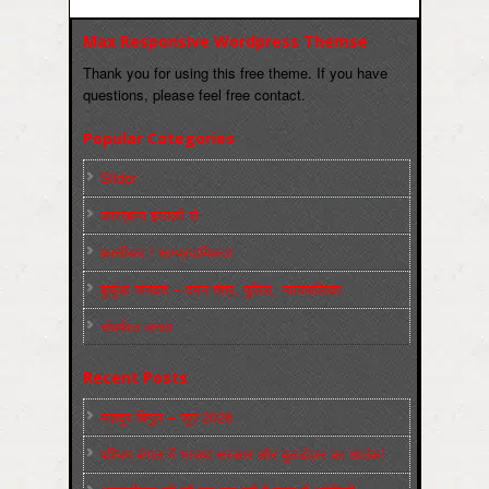
Max Responsive Wordpress Themse
Thank you for using this free theme. If you have
questions, please feel free contact.
Popular Categories
Slider
कारख़ाना इलाक़ों से
फ़ासीवाद / साम्‍प्रदायिकता
बुर्जुआ जनवाद – दमन तंत्र, पुलिस, न्‍यायपालिका
संघर्षरत जनता
Recent Posts
मज़दूर बिगुल – जून 2026
पश्चिम बंगाल में भाजपा सरकार और बुलडोज़र का आतंक!