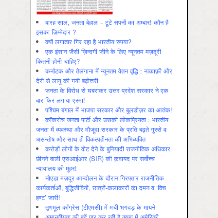
बारह साल, जनता बेहाल – टूटे सपनों का अम्बार! कौन है
इसका ज़िम्मेदार ?
क्यों लगातार गिर रहा है भारतीय रुपया?
एक इंसान जैसी ज़िन्दगी जीने के लिए न्यूनतम मज़दूरी
कितनी होनी चाहिए?
कर्नाटक और तेलंगाना में न्यूनतम वेतन वृद्धि : नाकाफ़ी और
देरी से लागू की गयी बढ़ोत्तरी
जनता के विरोध से घबराकर उत्तर प्रदेश सरकार ने एक
बार फिर लगाया एस्मा!
पश्चिम बंगाल में भाजपा सरकार और बुलडोज़र का आतंक!
कॉकरोच जनता पार्टी और उसकी लोकप्रियता : भारतीय
जनता में व्‍यवस्‍था और मौजूदा सरकार के प्रति बढ़ते गुस्‍से व
असन्‍तोष और साथ ही विकल्‍पहीनता की अभिव्‍यक्ति
करोड़ों लोगों के वोट देने के बुनियादी राजनीतिक अधिकार
छीनने वाली एसआईआर (SIR) की क़वायद पर सर्वोच्च
न्यायालय की मुहर!
नोएडा मज़दूर आन्दोलन के दौरान गिरफ़्तार राजनीतिक
कार्यकर्ताओं, बुद्धिजीवियों, छात्रों-कलाकारों का दमन व ‘विच
हण्ट’ जारी!
तृणमूल काँग्रेस (टीएमसी) में मची भगदड़ के मायने
अमानवीयता की हदें पार कर रही है क्यूबा में अमेरिकी