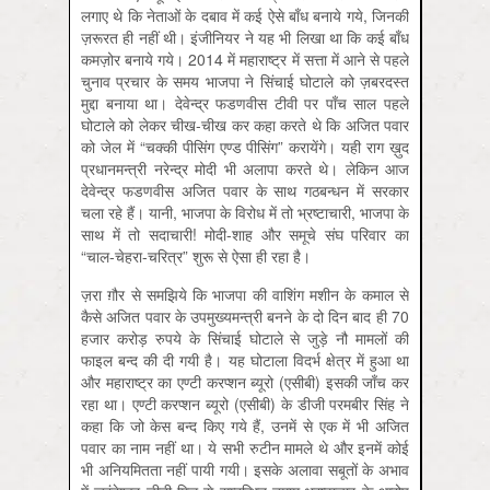
लगाए थे कि नेताओं के दबाव में कई ऐसे बाँध बनाये गये, जिनकी
ज़रूरत ही नहीं थी। इंजीनियर ने यह भी लिखा था कि कई बाँध
कमज़ोर बनाये गये। 2014 में महाराष्ट्र में सत्ता में आने से पहले
चुनाव प्रचार के समय भाजपा ने सिंचाई घोटाले को ज़बरदस्त
मुद्दा बनाया था। देवेन्द्र फडणवीस टीवी पर पाँच साल पहले
घोटाले को लेकर चीख-चीख कर कहा करते थे कि अजित पवार
को जेल में “चक्की पीसिंग एण्ड पीसिंग” करायेंगे। यही राग ख़ुद
प्रधानमन्त्री नरेन्द्र मोदी भी अलापा करते थे। लेकिन आज
देवेन्द्र फडणवीस अजित पवार के साथ गठबन्धन में सरकार
चला रहे हैं। यानी, भाजपा के विरोध में तो भ्रष्टाचारी, भाजपा के
साथ में तो सदाचारी! मोदी-शाह और समूचे संघ परिवार का
“चाल-चेहरा-चरित्र” शुरू से ऐसा ही रहा है।
ज़रा ग़ौर से समझिये कि भाजपा की वाशिंग मशीन के कमाल से
कैसे अजित पवार के उपमुख्यमन्त्री बनने के दो दिन बाद ही 70
हजार करोड़ रुपये के सिंचाई घोटाले से जुड़े नौ मामलों की
फाइल बन्द की दी गयी है। यह घोटाला विदर्भ क्षेत्र में हुआ था
और महाराष्ट्र का एण्टी करप्शन ब्यूरो (एसीबी) इसकी जाँच कर
रहा था। एण्टी करप्शन ब्यूरो (एसीबी) के डीजी परमबीर सिंह ने
कहा कि जो केस बन्द किए गये हैं, उनमें से एक में भी अजित
पवार का नाम नहीं था। ये सभी रुटीन मामले थे और इनमें कोई
भी अनियमितता नहीं पायी गयी। इसके अलावा सबूतों के अभाव