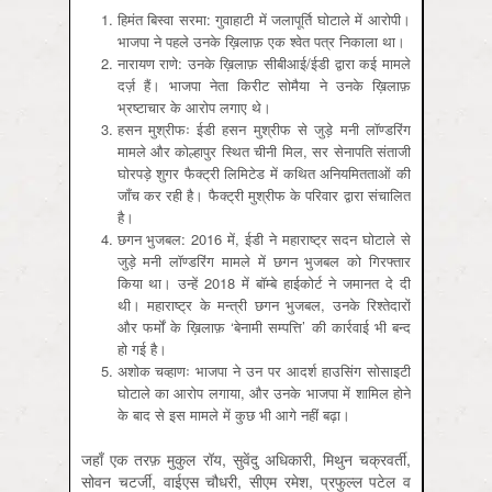
हिमंत बिस्वा सरमा: गुवाहाटी में जलापूर्ति घोटाले में आरोपी।
भाजपा ने पहले उनके ख़िलाफ़ एक श्वेत पत्र निकाला था।
नारायण राणे: उनके ख़िलाफ़ सीबीआई/ईडी द्वारा कई मामले
दर्ज़ हैं। भाजपा नेता किरीट सोमैया ने उनके ख़िलाफ़
भ्रष्टाचार के आरोप लगाए थे।
हसन मुश्रीफः ईडी हसन मुश्रीफ से जुड़े मनी लॉण्डरिंग
मामले और कोल्हापुर स्थित चीनी मिल, सर सेनापति संताजी
घोरपड़े शुगर फैक्ट्री लिमिटेड में कथित अनियमितताओं की
जाँच कर रही है। फैक्ट्री मुश्रीफ के परिवार द्वारा संचालित
है।
छगन भुजबल: 2016 में, ईडी ने महाराष्ट्र सदन घोटाले से
जुड़े मनी लॉण्डरिंग मामले में छगन भुजबल को गिरफ्तार
किया था। उन्हें 2018 में बॉम्बे हाईकोर्ट ने जमानत दे दी
थी। महाराष्ट्र के मन्त्री छगन भुजबल, उनके रिश्तेदारों
और फर्मों के ख़िलाफ़ ‘बेनामी सम्पत्ति’ की कार्रवाई भी बन्द
हो गई है।
अशोक चव्हाणः भाजपा ने उन पर आदर्श हाउसिंग सोसाइटी
घोटाले का आरोप लगाया, और उनके भाजपा में शामिल होने
के बाद से इस मामले में कुछ भी आगे नहीं बढ़ा।
जहाँ एक तरफ़ मुकुल रॉय, सुवेंदु अधिकारी, मिथुन चक्रवर्ती,
सोवन चटर्जी, वाईएस चौधरी, सीएम रमेश, प्रफुल्ल पटेल व