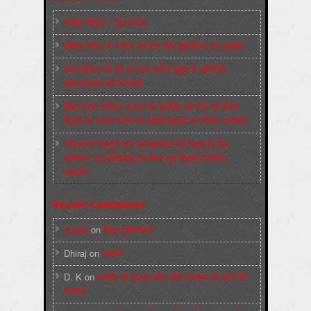
मज़दूर बिगुल – जून 2026
पश्चिम बंगाल में भाजपा सरकार और बुलडोज़र का आतंक!
अमानवीयता की हदें पार कर रही है क्यूबा में अमेरिकी
साम्राज्यवाद की घेराबन्दी
शिक्षा मंत्री धर्मेन्द्र प्रधान के इस्तीफ़े की माँग को लेकर
दिल्ली के जन्तर-मन्तर पर छात्रों-युवाओं का विरोध प्रदर्शन
‘नोएडा के मज़दूरों और कार्यकर्ताओं की रिहाई के लिए
अभियान’ (CaRWAN) के बैनर तले दिल्ली में विरोध
प्रदर्शन
Recent Comments
sneha
on
बिगुल पुस्तिकाएँ
Dhiraj
on
सम्पर्क
D. K
on
कश्मीर के हालात और मोदी सरकार के दावों की
सच्चाई