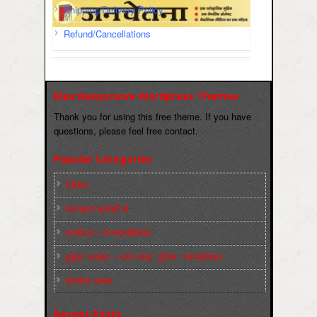
Shipping/Delivery Policy
Refund/Cancellations
Max Responsive Wordpress Themse
Thank you for using this free theme. If you have
questions, please feel free contact.
Popular Categories
Slider
कारख़ाना इलाक़ों से
फ़ासीवाद / साम्‍प्रदायिकता
बुर्जुआ जनवाद – दमन तंत्र, पुलिस, न्‍यायपालिका
संघर्षरत जनता
Recent Posts