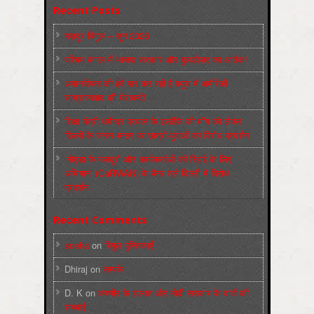
Recent Posts
मज़दूर बिगुल – जून 2026
पश्चिम बंगाल में भाजपा सरकार और बुलडोज़र का आतंक!
अमानवीयता की हदें पार कर रही है क्यूबा में अमेरिकी
साम्राज्यवाद की घेराबन्दी
शिक्षा मंत्री धर्मेन्द्र प्रधान के इस्तीफ़े की माँग को लेकर
दिल्ली के जन्तर-मन्तर पर छात्रों-युवाओं का विरोध प्रदर्शन
‘नोएडा के मज़दूरों और कार्यकर्ताओं की रिहाई के लिए
अभियान’ (CaRWAN) के बैनर तले दिल्ली में विरोध
प्रदर्शन
Recent Comments
sneha
on
बिगुल पुस्तिकाएँ
Dhiraj
on
सम्पर्क
D. K
on
कश्मीर के हालात और मोदी सरकार के दावों की
सच्चाई