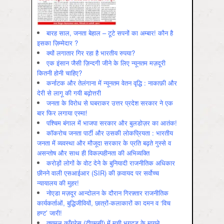
बारह साल, जनता बेहाल – टूटे सपनों का अम्बार! कौन है
इसका ज़िम्मेदार ?
क्यों लगातार गिर रहा है भारतीय रुपया?
एक इंसान जैसी ज़िन्दगी जीने के लिए न्यूनतम मज़दूरी
कितनी होनी चाहिए?
कर्नाटक और तेलंगाना में न्यूनतम वेतन वृद्धि : नाकाफ़ी और
देरी से लागू की गयी बढ़ोत्तरी
जनता के विरोध से घबराकर उत्तर प्रदेश सरकार ने एक
बार फिर लगाया एस्मा!
पश्चिम बंगाल में भाजपा सरकार और बुलडोज़र का आतंक!
कॉकरोच जनता पार्टी और उसकी लोकप्रियता : भारतीय
जनता में व्‍यवस्‍था और मौजूदा सरकार के प्रति बढ़ते गुस्‍से व
असन्‍तोष और साथ ही विकल्‍पहीनता की अभिव्‍यक्ति
करोड़ों लोगों के वोट देने के बुनियादी राजनीतिक अधिकार
छीनने वाली एसआईआर (SIR) की क़वायद पर सर्वोच्च
न्यायालय की मुहर!
नोएडा मज़दूर आन्दोलन के दौरान गिरफ़्तार राजनीतिक
कार्यकर्ताओं, बुद्धिजीवियों, छात्रों-कलाकारों का दमन व ‘विच
हण्ट’ जारी!
तृणमूल काँग्रेस (टीएमसी) में मची भगदड़ के मायने