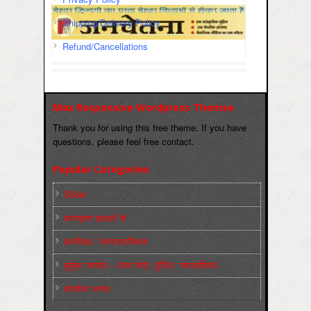
Shipping/Delivery Policy
Refund/Cancellations
Max Responsive Wordpress Themse
Thank you for using this free theme. If you have
questions, please feel free contact.
Popular Categories
Slider
कारख़ाना इलाक़ों से
फ़ासीवाद / साम्‍प्रदायिकता
बुर्जुआ जनवाद – दमन तंत्र, पुलिस, न्‍यायपालिका
संघर्षरत जनता