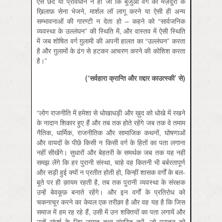
ऐसे छेद या प्रावधान न हों जो कि बुर्जुआ वर्ग को मज़दूरों के
ख़िलाफ़ सेना भेजने, मार्शल लॉ लागू करने या ऐसी ही अन्य
सम्भावनाओं की गारण्टी न देता हो – कहने को “सार्वजनिक
व्यवस्था के उल्लंघन” की स्थिति में, और वास्तव में ऐसी स्थिति
में जब शोषित वर्ग ग़ुलामी की अपनी हालत का “उल्लंघन” करता
है और ग़ुलामों के ढंग से हटकर आचरण करने की कोशिश करता
है।”
(‘
सर्वहारा
क्रान्ति
और
ग़द्दार
काउत्स्की’
से)
“लोग राजनीति में हमेशा से धोखाधड़ी और ख़ुद को धोखे में रखने
के नादान शिकार हुए हैं और तब तक होते रहेंगे जब तक वे तमाम
नैतिक, धार्मिक, राजनीतिक और सामाजिक कथनों, घोषणाओं
और वायदों के पीछे किसी न किसी वर्ग के हितों का पता लगाना
नहीं सीखेंगे। सुधारों और बेहतरी के समर्थक जब तक यह नहीं
समझ लेंगे कि हर पुरानी संस्‍था, चाहे वह कितनी भी बर्बरतापूर्ण
और सड़ी हुई क्‍यों न प्रतीत होती हो, किन्‍हीं शासक वर्गों के बल-
बूते पर ही क़ायम रहती है, तब तक पुरानी व्‍यवस्‍था के संरक्षक
उन्‍हें बेवकूफ़ बनाते रहेंगे। और इन वर्गों के प्रतिरोध को
चकनाचूर करने का केवल एक तरीक़ा है और वह यह है कि जिस
समाज में हम रह रहे हैं, उसी में उन शक्तियों का पता लगायें और
उन्‍हें संघर्ष के लिए जागृत तथा संगठित करें, जो पुरातन को