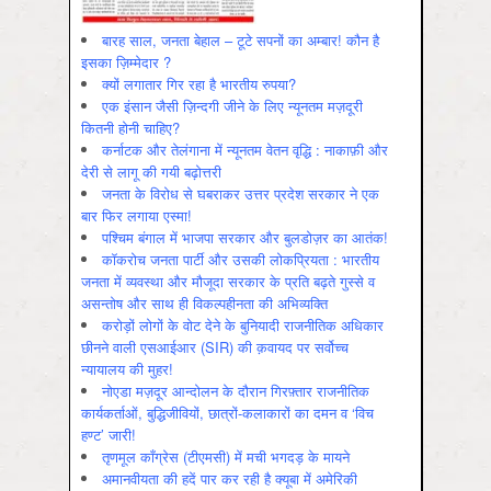
बारह साल, जनता बेहाल – टूटे सपनों का अम्बार! कौन है
इसका ज़िम्मेदार ?
क्यों लगातार गिर रहा है भारतीय रुपया?
एक इंसान जैसी ज़िन्दगी जीने के लिए न्यूनतम मज़दूरी
कितनी होनी चाहिए?
कर्नाटक और तेलंगाना में न्यूनतम वेतन वृद्धि : नाकाफ़ी और
देरी से लागू की गयी बढ़ोत्तरी
जनता के विरोध से घबराकर उत्तर प्रदेश सरकार ने एक
बार फिर लगाया एस्मा!
पश्चिम बंगाल में भाजपा सरकार और बुलडोज़र का आतंक!
कॉकरोच जनता पार्टी और उसकी लोकप्रियता : भारतीय
जनता में व्‍यवस्‍था और मौजूदा सरकार के प्रति बढ़ते गुस्‍से व
असन्‍तोष और साथ ही विकल्‍पहीनता की अभिव्‍यक्ति
करोड़ों लोगों के वोट देने के बुनियादी राजनीतिक अधिकार
छीनने वाली एसआईआर (SIR) की क़वायद पर सर्वोच्च
न्यायालय की मुहर!
नोएडा मज़दूर आन्दोलन के दौरान गिरफ़्तार राजनीतिक
कार्यकर्ताओं, बुद्धिजीवियों, छात्रों-कलाकारों का दमन व ‘विच
हण्ट’ जारी!
तृणमूल काँग्रेस (टीएमसी) में मची भगदड़ के मायने
अमानवीयता की हदें पार कर रही है क्यूबा में अमेरिकी