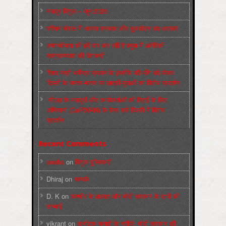
मज़दूर बिगुल – जून 2026
पश्चिम बंगाल में भाजपा सरकार और बुलडोज़र का आतंक!
अमानवीयता की हदें पार कर रही है क्यूबा में अमेरिकी
साम्राज्यवाद की घेराबन्दी
शिक्षा मंत्री धर्मेन्द्र प्रधान के इस्तीफ़े की माँग को लेकर
दिल्ली के जन्तर-मन्तर पर छात्रों-युवाओं का विरोध प्रदर्शन
‘नोएडा के मज़दूरों और कार्यकर्ताओं की रिहाई के लिए
अभियान’ (CaRWAN) के बैनर तले दिल्ली में विरोध
प्रदर्शन
Recent Comments
sneha
on
बिगुल पुस्तिकाएँ
Dhiraj
on
सम्पर्क
D. K
on
कश्मीर के हालात और मोदी सरकार के दावों की
सच्चाई
vikrant
on
कर्नाटक चुनावों के नतीजे, मोदी सरकार की