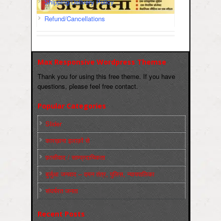
Shipping/Delivery Policy
Refund/Cancellations
Max Responsive Wordpress Themse
Thank you for using this free theme. If you have
questions, please feel free contact.
Popular Categories
Slider
कारख़ाना इलाक़ों से
फ़ासीवाद / साम्‍प्रदायिकता
बुर्जुआ जनवाद – दमन तंत्र, पुलिस, न्‍यायपालिका
संघर्षरत जनता
Recent Posts