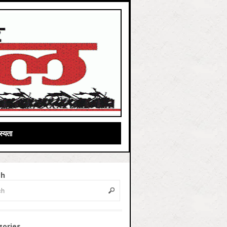
्यता
ch
gories