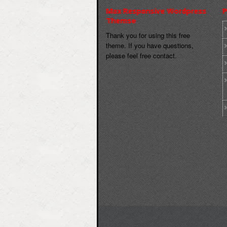
Max Responsive Wordpress
P
Themse
Thank you for using this free
theme. If you have questions,
please feel free contact.