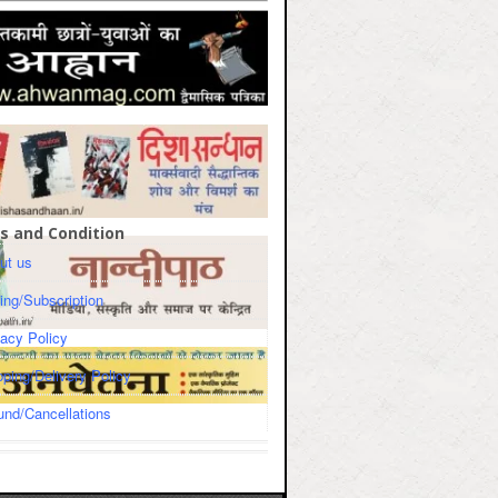
s and Condition
ut us
cing/Subscription
vacy Policy
pping/Delivery Policy
und/Cancellations