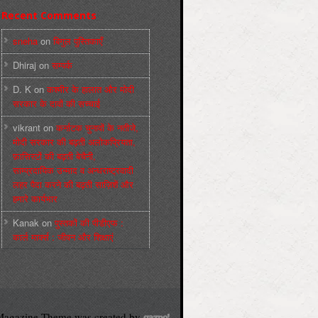
Recent Comments
sneha
on
बिगुल पुस्तिकाएँ
Dhiraj
on
सम्पर्क
D. K
on
कश्मीर के हालात और मोदी
सरकार के दावों की सच्चाई
vikrant
on
कर्नाटक चुनावों के नतीजे,
मोदी सरकार की बढ़ती अलोकप्रियता,
फ़ासिस्टों की बढ़ती बेचैनी,
साम्प्रदायिक उन्माद व अन्धराष्ट्रवादी
लहर पैदा करने की बढ़ती साज़िशें और
हमारे कार्यभार
Kanak
on
पुस्‍तकों की पीडीएफ :
कार्ल मार्क्‍स : जीवन और शिक्षाएं
agazine Theme was created by