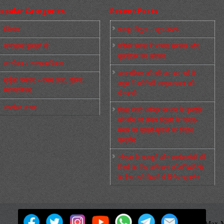
opular Categories
Recent Posts
Slider
मज़दूर बिगुल – जून 2026
कारख़ाना इलाक़ों से
पश्चिम बंगाल में भाजपा सरकार और
बुलडोज़र का आतंक!
फ़ासीवाद / साम्‍प्रदायिकता
अमानवीयता की हदें पार कर रही है
बुर्जुआ जनवाद – दमन तंत्र, पुलिस,
क्यूबा में अमेरिकी साम्राज्यवाद की
न्‍यायपालिका
घेराबन्दी
संघर्षरत जनता
शिक्षा मंत्री धर्मेन्द्र प्रधान के इस्तीफ़े
की माँग को लेकर दिल्ली के जन्तर-
मन्तर पर छात्रों-युवाओं का विरोध
प्रदर्शन
‘नोएडा के मज़दूरों और कार्यकर्ताओं की
रिहाई के लिए अभियान’ (CaRWAN)
के बैनर तले दिल्ली में विरोध प्रदर्शन
मज़दूर बिगुल
Powered by
WordPress
Max M