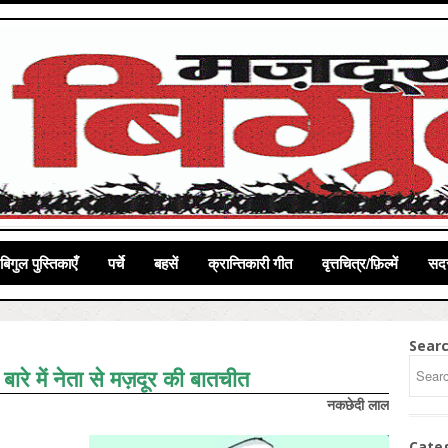
बिगुल पुस्तिकाएँ
पर्चे
बहसें
क्रान्तिकारी गीत
वृत्तचित्र/फ़िल्में
सदस
Sear
 बारे में नेता से मज़दूर की बातचीत
नकछेदी लाल
Cate