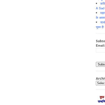
कवि
A Sad 
महान
के अवस
साथ
चुका है!
Subsc
Email
Archi
Archiv
कुछ 
सम्‍बन