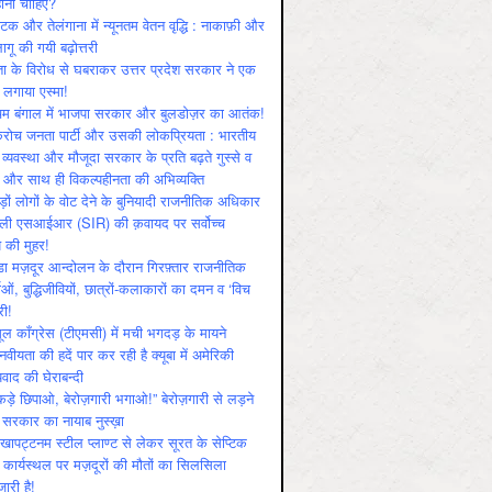
ोनी चाहिए?
ाटक और तेलंगाना में न्यूनतम वेतन वृद्धि : नाकाफ़ी और
लागू की गयी बढ़ोत्तरी
ा के विरोध से घबराकर उत्तर प्रदेश सरकार ने एक
 लगाया एस्मा!
चिम बंगाल में भाजपा सरकार और बुलडोज़र का आतंक!
रोच जनता पार्टी और उसकी लोकप्रियता : भारतीय
 व्‍यवस्‍था और मौजूदा सरकार के प्रति बढ़ते गुस्‍से व
ष और साथ ही विकल्‍पहीनता की अभिव्‍यक्ति
़ों लोगों के वोट देने के बुनियादी राजनीतिक अधिकार
ाली एसआईआर (SIR) की क़वायद पर सर्वोच्च
य की मुहर!
डा मज़दूर आन्दोलन के दौरान गिरफ़्तार राजनीतिक
ताओं, बुद्धिजीवियों, छात्रों-कलाकारों का दमन व ‘विच
री!
ूल काँग्रेस (टीएमसी) में मची भगदड़ के मायने
वीयता की हदें पार कर रही है क्यूबा में अमेरिकी
यवाद की घेराबन्दी
कड़े छिपाओ, बेरोज़गारी भगाओ!” बेरोज़गारी से लड़ने
 सरकार का नायाब नुस्ख़ा
खापट्टनम स्टील प्लाण्ट से लेकर सूरत के सेप्टिक
 कार्यस्थल पर मज़दूरों की मौतों का सिलसिला
जारी है!