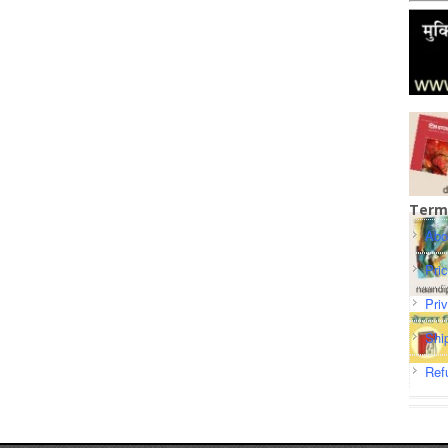
Term
Abo
Pri
Pri
Shi
Ref