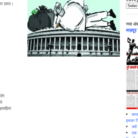
 पर छापा।
Catego
नया अं
मज़दूर
ंगे
को
महामहिम!
बारह
इसका ज़ि
क्यो
एक इ