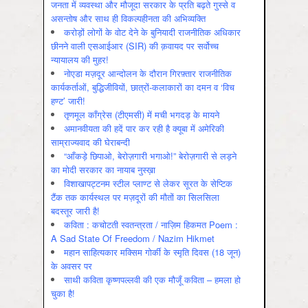
जनता में व्‍यवस्‍था और मौजूदा सरकार के प्रति बढ़ते गुस्‍से व
असन्‍तोष और साथ ही विकल्‍पहीनता की अभिव्‍यक्ति
करोड़ों लोगों के वोट देने के बुनियादी राजनीतिक अधिकार
छीनने वाली एसआईआर (SIR) की क़वायद पर सर्वोच्च
न्यायालय की मुहर!
नोएडा मज़दूर आन्दोलन के दौरान गिरफ़्तार राजनीतिक
कार्यकर्ताओं, बुद्धिजीवियों, छात्रों-कलाकारों का दमन व ‘विच
हण्ट’ जारी!
तृणमूल काँग्रेस (टीएमसी) में मची भगदड़ के मायने
अमानवीयता की हदें पार कर रही है क्यूबा में अमेरिकी
साम्राज्यवाद की घेराबन्दी
“आँकड़े छिपाओ, बेरोज़गारी भगाओ!” बेरोज़गारी से लड़ने
का मोदी सरकार का नायाब नुस्ख़ा
विशाखापट्टनम स्टील प्लाण्ट से लेकर सूरत के सेप्टिक
टैंक तक कार्यस्थल पर मज़दूरों की मौतों का सिलसिला
बदस्तूर जारी है!
कविता : कचोटती स्वतन्त्रता / नाज़िम हिकमत Poem :
A Sad State Of Freedom / Nazim Hikmet
महान साहित्यकार मक्सिम गोर्की के स्मृति दिवस (18 जून)
के अवसर पर
साथी कविता कृष्णपल्लवी की एक मौजूँ कविता – हमला हो
चुका है!