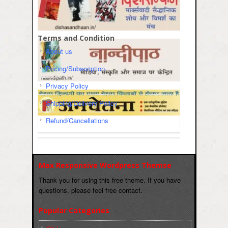
Terms and Condition
About us
Pricing/Subscription
Privacy Policy
Shipping/Delivery Policy
Refund/Cancellations
Max Responsive Wordpress Themse
Thank you for using this free theme. If you have
questions, please feel free contact.
Popular Categories