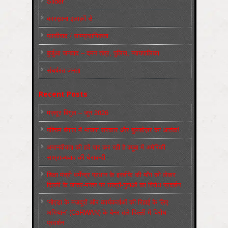
Slider
कारख़ाना इलाक़ों से
फ़ासीवाद / साम्‍प्रदायिकता
बुर्जुआ जनवाद – दमन तंत्र, पुलिस, न्‍यायपालिका
संघर्षरत जनता
Recent Posts
मज़दूर बिगुल – जून 2026
पश्चिम बंगाल में भाजपा सरकार और बुलडोज़र का आतंक!
अमानवीयता की हदें पार कर रही है क्यूबा में अमेरिकी
साम्राज्यवाद की घेराबन्दी
शिक्षा मंत्री धर्मेन्द्र प्रधान के इस्तीफ़े की माँग को लेकर
दिल्ली के जन्तर-मन्तर पर छात्रों-युवाओं का विरोध प्रदर्शन
‘नोएडा के मज़दूरों और कार्यकर्ताओं की रिहाई के लिए
अभियान’ (CaRWAN) के बैनर तले दिल्ली में विरोध
प्रदर्शन