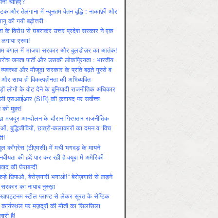
ोनी चाहिए?
ाटक और तेलंगाना में न्यूनतम वेतन वृद्धि : नाकाफ़ी और
लागू की गयी बढ़ोत्तरी
ा के विरोध से घबराकर उत्तर प्रदेश सरकार ने एक
 लगाया एस्मा!
चिम बंगाल में भाजपा सरकार और बुलडोज़र का आतंक!
रोच जनता पार्टी और उसकी लोकप्रियता : भारतीय
 व्‍यवस्‍था और मौजूदा सरकार के प्रति बढ़ते गुस्‍से व
ष और साथ ही विकल्‍पहीनता की अभिव्‍यक्ति
़ों लोगों के वोट देने के बुनियादी राजनीतिक अधिकार
ाली एसआईआर (SIR) की क़वायद पर सर्वोच्च
य की मुहर!
डा मज़दूर आन्दोलन के दौरान गिरफ़्तार राजनीतिक
ताओं, बुद्धिजीवियों, छात्रों-कलाकारों का दमन व ‘विच
री!
ूल काँग्रेस (टीएमसी) में मची भगदड़ के मायने
वीयता की हदें पार कर रही है क्यूबा में अमेरिकी
यवाद की घेराबन्दी
कड़े छिपाओ, बेरोज़गारी भगाओ!” बेरोज़गारी से लड़ने
 सरकार का नायाब नुस्ख़ा
खापट्टनम स्टील प्लाण्ट से लेकर सूरत के सेप्टिक
 कार्यस्थल पर मज़दूरों की मौतों का सिलसिला
जारी है!