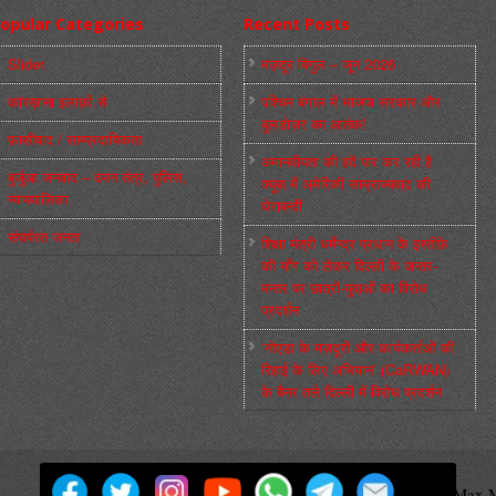
opular Categories
Recent Posts
Slider
मज़दूर बिगुल – जून 2026
कारख़ाना इलाक़ों से
पश्चिम बंगाल में भाजपा सरकार और
बुलडोज़र का आतंक!
फ़ासीवाद / साम्‍प्रदायिकता
अमानवीयता की हदें पार कर रही है
बुर्जुआ जनवाद – दमन तंत्र, पुलिस,
क्यूबा में अमेरिकी साम्राज्यवाद की
न्‍यायपालिका
घेराबन्दी
संघर्षरत जनता
शिक्षा मंत्री धर्मेन्द्र प्रधान के इस्तीफ़े
की माँग को लेकर दिल्ली के जन्तर-
मन्तर पर छात्रों-युवाओं का विरोध
प्रदर्शन
‘नोएडा के मज़दूरों और कार्यकर्ताओं की
रिहाई के लिए अभियान’ (CaRWAN)
के बैनर तले दिल्ली में विरोध प्रदर्शन
मज़दूर बिगुल
Powered by
WordPress
Max M