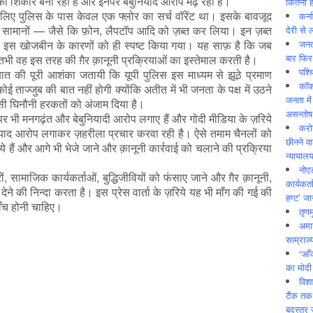
का शिकार बना रही है और इनपर बेबुनियाद आरोप मढ़ रही है।
कितनी ह
े लिए पुलिस के पास केवल एक फ्लोर का सर्च वॉरेंट था। इसके बावजूद
कर्न
जी सामानों — जैसे कि फ़ोन, लैपटॉप आदि को ज़ब्त कर लिया। इन ज़ब्त
देरी से 
जनत
ी न इस खोजबीन के कारणों को ही स्पष्ट किया गया। यह साफ़ है कि जब
बार फिर
तभी वह इस तरह की ग़ैर क़ानूनी प्रक्रियाओं का इस्तेमाल करती है।
पश्
 बात की पूरी आशंका जतायी कि यूपी पुलिस इस माध्यम से झूठे प्रमाण
कॉक
 ताज्जुब की बात नहीं होगी क्योंकि अतीत में भी जनता के पक्ष में उठने
जनता में
ऐसी घिनौनी हरकतों को अंजाम दिया है।
असन्‍तो
ल पर भी मनगढ़ंत और बेबुनियादी आरोप लगाए हैं और गोदी मीडिया के ज़रिये
करोड
याद आरोप लगाकर ज़हरीला प्रचार करवा रही है। ऐसे तमाम चैनलों को
छीनने व
गये हैं और आगे भी भेजे जाने और क़ानूनी कार्रवाई को चलाने की प्रक्रिया
न्यायाल
नोए
रों, सामाजिक कार्यकर्ताओं, बुद्धिजीवियों को फंसाए जाने और ग़ैर क़ानूनी,
कार्यकर्
देने की निन्दा करता है। इस प्रेस वार्ता के ज़रिये यह भी माँग की गई की
हण्ट’ जा
ाँच होनी चाहिए।
तृणम
अमान
साम्राज्
“आँ
का मोदी
विशा
टैंक तक
बदस्तूर 