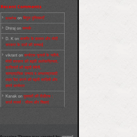
Recent Comments
sneha
on
बिगुल पुस्तिकाएँ
Dhiraj
on
सम्पर्क
D. K
on
कश्मीर के हालात और मोदी
सरकार के दावों की सच्चाई
vikrant
on
कर्नाटक चुनावों के नतीजे,
मोदी सरकार की बढ़ती अलोकप्रियता,
फ़ासिस्टों की बढ़ती बेचैनी,
साम्प्रदायिक उन्माद व अन्धराष्ट्रवादी
लहर पैदा करने की बढ़ती साज़िशें और
हमारे कार्यभार
Kanak
on
पुस्‍तकों की पीडीएफ :
कार्ल मार्क्‍स : जीवन और शिक्षाएं
agazine Theme was created by