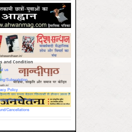
s and Condition
ut us
cing/Subscription
vacy Policy
pping/Delivery Policy
und/Cancellations