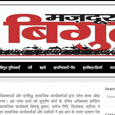
बिगुल पुस्तिकाएँ
पर्चे
बहसें
क्रान्तिकारी गीत
वृत्तचित्र/फ़िल्में
सदस
Sear
िवक्ताओं और प्रसिद्ध सामाजिक कार्यकर्ताओं द्वारा प्रेस क्लब ऑफ़
 गया। इस प्रेस वार्ता को सुप्रीम कोर्ट के वरिष्ठ अधिवक्ता कॉलिन
माजिक कार्यकर्ता हिमांशु कुमार, सरोज गिरी, प्रियंवदा, श्रीजा ने
 इन सामाजिक कार्यकर्ताओं और वकीलों ने इस बात के स्पष्ट प्रमाण पेश
Cate