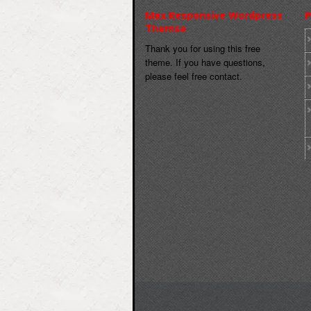
Max Responsive Wordpress
P
Themse
Thank you for using this free
theme. If you have questions,
please feel free contact.