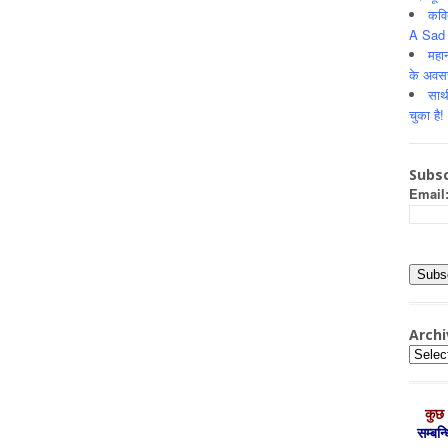
कवि
A Sad 
महान
के अवस
साथ
चुका है!
Subsc
Email
Archi
Archiv
कुछ 
सम्‍बन