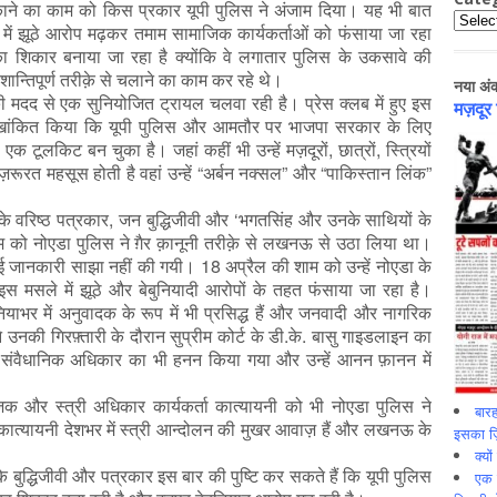
़काने का काम को किस प्रकार यूपी पुलिस ने अंजाम दिया। यह भी बात
Catego
 में झूठे आरोप मढ़कर तमाम सामाजिक कार्यकर्ताओं को फंसाया जा रहा
ा शिकार बनाया जा रहा है क्योंकि वे लगातार पुलिस के उकसावे की
न्तिपूर्ण तरीक़े से चलाने का काम कर रहे थे।
नया अं
 की मदद से एक सुनियोजित ट्रायल चलवा रही है। प्रेस क्लब में हुए इस
मज़दूर
भी रेखांकित किया कि यूपी पुलिस और आमतौर पर भाजपा सरकार के लिए
टूलकिट बन चुका है। जहां कहीं भी उन्हें मज़दूरों, छात्रों, स्त्रियों
ूरत महसूस होती है वहां उन्हें “अर्बन नक्सल” और “पाकिस्तान लिंक”
के वरिष्ठ पत्रकार, जन बुद्धिजीवी और ‘भगतसिंह और उनके साथियों के
्यम को नोएडा पुलिस ने ग़ैर क़ानूनी तरीक़े से लखनऊ से उठा लिया था।
 जानकारी साझा नहीं की गयी। 18 अप्रैल की शाम को उन्हें नोएडा के
भी इस मसले में झूठे और बेबुनियादी आरोपों के तहत फंसाया जा रहा है।
याभर में अनुवादक के रूप में भी प्रसिद्ध हैं और जनवादी और नागरिक
ने उनकी गिरफ़्तारी के दौरान सुप्रीम कोर्ट के डी.के. बासु गाइडलाइन का
े संवैधानिक अधिकार का भी हनन किया गया और उन्हें आनन फ़ानन में
ाजिक और स्त्री अधिकार कार्यकर्ता कात्यायनी को भी नोएडा पुलिस ने
बारह
ात्यायनी देशभर में स्त्री आन्दोलन की मुखर आवाज़ हैं और लखनऊ के
इसका ज़ि
।
क्यो
े बुद्धिजीवी और पत्रकार इस बार की पुष्टि कर सकते हैं कि यूपी पुलिस
एक इ