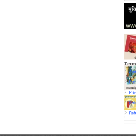
Term
Abo
Pri
Pri
Shi
Ref