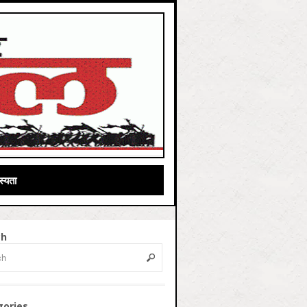
्यता
ch
gories