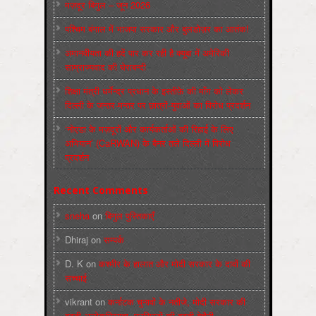
मज़दूर बिगुल – जून 2026
पश्चिम बंगाल में भाजपा सरकार और बुलडोज़र का आतंक!
अमानवीयता की हदें पार कर रही है क्यूबा में अमेरिकी
साम्राज्यवाद की घेराबन्दी
शिक्षा मंत्री धर्मेन्द्र प्रधान के इस्तीफ़े की माँग को लेकर
दिल्ली के जन्तर-मन्तर पर छात्रों-युवाओं का विरोध प्रदर्शन
‘नोएडा के मज़दूरों और कार्यकर्ताओं की रिहाई के लिए
अभियान’ (CaRWAN) के बैनर तले दिल्ली में विरोध
प्रदर्शन
Recent Comments
sneha
on
बिगुल पुस्तिकाएँ
Dhiraj
on
सम्पर्क
D. K
on
कश्मीर के हालात और मोदी सरकार के दावों की
सच्चाई
vikrant
on
कर्नाटक चुनावों के नतीजे, मोदी सरकार की
बढ़ती अलोकप्रियता, फ़ासिस्टों की बढ़ती बेचैनी,