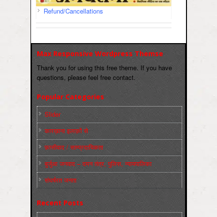
Refund/Cancellations
Max Responsive Wordpress Themse
Thank you for using this free theme. If you have
questions, please feel free contact.
Popular Categories
Slider
कारख़ाना इलाक़ों से
फ़ासीवाद / साम्‍प्रदायिकता
बुर्जुआ जनवाद – दमन तंत्र, पुलिस, न्‍यायपालिका
संघर्षरत जनता
Recent Posts