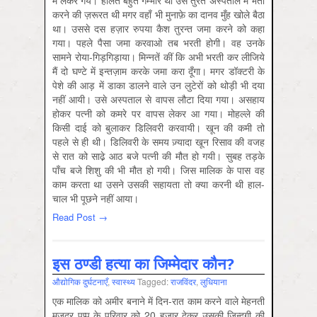
में लेकर गये। हालत बहुत गम्भीर थी उसे तुरंत अस्पताल में भर्ती
करने की ज़रूरत थी मगर वहाँ भी मुनाफ़े का दानव मुँह खोले बैठा
था। उससे दस हज़ार रुपया कैश तुरन्त जमा करने को कहा
गया। पहले पैसा जमा करवाओ तब भरती होगी। वह उनके
सामने रोया-गिड़गिड़ाया। मिन्नतें कीं कि अभी भरती कर लीजिये
मैं दो घण्टे में इन्तज़ाम करके जमा करा दूँगा। मगर डॉक्टरी के
पेशे की आड़ में डाका डालने वाले उन लुटेरों को थोड़ी भी दया
नहीं आयी। उसे अस्पताल से वापस लौटा दिया गया। असहाय
होकर पत्नी को कमरे पर वापस लेकर आ गया। मोहल्ले की
किसी दाई को बुलाकर डिलिवरी करवायी। खून की कमी तो
पहले से ही थी। डिलिवरी के समय ज़्यादा खून रिसाव की वजह
से रात को साढे़ आठ बजे पत्नी की मौत हो गयी। सुबह तड़के
पाँच बजे शिशु की भी मौत हो गयी। जिस मालिक के पास वह
काम करता था उसने उसकी सहायता तो क्या करनी थी हाल-
चाल भी पूछने नहीं आया।
Read Post →
इस ठण्डी हत्या का जिम्मेदार कौन?
औद्योगिक दुर्घटनाएँ
,
स्‍वास्‍थ्‍य
Tagged:
राजविंदर
,
लुधियाना
एक मालिक को अमीर बनाने में दिन-रात काम करने वाले मेहनती
मजदूर पप्पू के परिवार को 20 हजार देकर उसकी जिन्दगी की