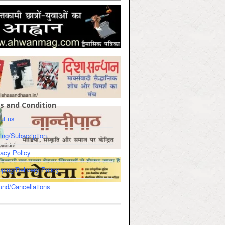
s and Condition
ut us
cing/Subscription
vacy Policy
pping/Delivery Policy
und/Cancellations