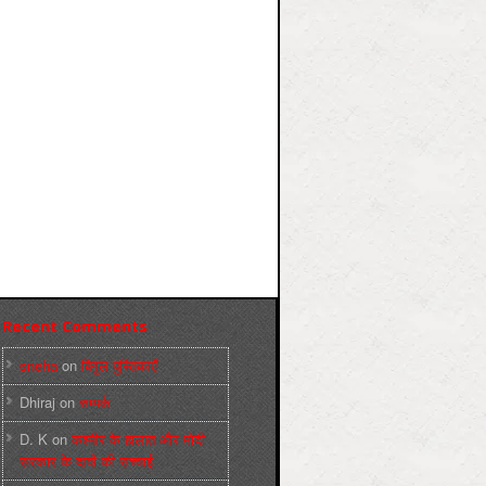
Recent Comments
sneha
on
बिगुल पुस्तिकाएँ
Dhiraj
on
सम्पर्क
D. K
on
कश्मीर के हालात और मोदी
सरकार के दावों की सच्चाई