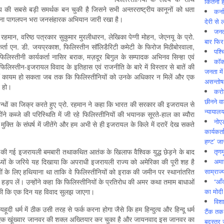
कितनी ह
 की सबसे बड़ी समर्थक बन चुकी है जिसने सभी अन्तरराष्ट्रीय कानूनों को धता
कर्न
पना पागलपन भरा जनसंहारक अभियान जारी रखा है।
देरी से 
जनत
र रहमान, वरिष्ठ पत्रकार सुकुमार मुरलीधारन, लेखिका पेग्गी मोहन, जेएनयू के प्रो.
बार फिर
कर्ता एन. डी. जयप्रकाश, फिलिस्तीन सॉलिडैरिटी कमेटी के फिरोज मिठीबोरवाला,
पश्
लिस्तीनी कार्यकर्ता नासिर बराक, मज़दूर बिगुल के सम्पादक अभिनव सिन्हा एवं
कॉक
फिलिस्तीन-इजरायल विवाद के इतिहास एवं राजनीति के बारे में विस्तार से बातें की
जनता में
ं कायम हो सकता जब तक कि फिलिस्तीनियों को उनके अधिकार न मिलें और एक
असन्‍तो
न हो।
करोड
छीनने व
संबन्धों का जिक्र करते हुए प्रो. रहमान ने कहा कि भारत की सरकार की इजरायल से
न्यायाल
ंने कब्जे की परिस्थिति में जी रहे फिलिस्तीनियों की भयानक सूरते-हाल का ब्यौरा
नोए
ति के संघर्ष में जीतेंगे और हम अभी से ही इजरायल के किले में दरारें देख सकते
कार्यकर्
हण्ट’ जा
तृणम
ाल की गई इजरायली बमबारी तथाकथित आतंक के खिलाफ वैश्विक युद्ध छेड़ने के बाद
अमान
्यों के जरिये यह दिखाया कि अपराधी इजरायली राज्य को अमेरिका की पूरी शह है
साम्राज्
ं के लिए हथियाना था ताकि वे फिलिस्तीनियों को इराक की जमीन पर स्थानांतरित
“आँ
ड़प लें। उन्होंने कहा कि फिलिस्तीनियों के प्रतिरोध की अमर कथा तमाम बाधाओं
का मोदी
र की कि एक दिन यह विवाद सुलझ जाएगा।
विशा
ूदी धर्म में ठीक उसी तरह से फर्क करना होगा जैसे कि हम हिन्दुत्व और हिन्दू धर्म
टैंक तक
ीवाद एक खूंख्वार जानवर की शक्ल अख्तियार कर चुका है और जायनवाद इस जानवर का
बदस्तूर 