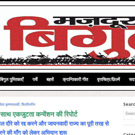
बिगुल पुस्तिकाएँ
पर्चे
बहसें
क्रान्तिकारी गीत
वृत्तचित्र/फ़िल्में
सदस
Sear
ता कृष्‍णपल्‍लवी
,
फिलीस्‍तीन
साथ एकजुटता कन्वेंशन की रिपोर्ट
ायल दौरे को रद्द करने और जायनवादी राज्य का पूरी तरह से
ने की माँग को लेकर अभियान शुरू
Cate