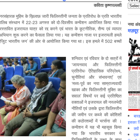
कविता कृष्णपल्लवी
Catego
रसंहारक मुहिम के ख़िलाफ़ जारी फिलिस्तीनी जनता के प्रतिरोध के प्रति भारतीय
गालिब संस्थान में 22-23 अगस्त को दो-दिवसीय कन्वेंशन आयोजित किया गया।
नया अं
 प्रस्तावित इजरायल यात्र को रद्द करने एवं भारत के कूटनीतिक, सैन्य एवं व्यापार
मज़दूर
्षर अभियान शुरू करने का फैसला लिया गया। यह कन्वेंशन गाजा पर इजरायली हमले
थ एजिुट भारतीय जन’ की ओर से आयोजित किया गया था। इस हमले में 502 बच्चों
शनिवार एवं रविवार के दो सत्रों में
‘जायनवाद और फिलिस्तीनी
प्रतिरोधः ऐतिहासिक परिप्रेक्ष्य,
चुनौतियां और संभावनाएं’ एवं
‘मध्य-पूर्व का नया साम्राज्यवादी
खाका और फिलिस्तीनी मुक्ति का
सवाल’ विषयों पर कई प्रतिष्ठित
वक्ताओं ने इजरायल की नस्लभेदी
नीतियों एवं उसके द्वारा फिलिस्तीन
की जमीन पर कब्जे की कोशिशों
बारह
की कठोरशब्दों में भर्त्सना की ।
इसका ज़ि
कन्वेंशन में यह भी महसूस किया
क्यो
गया कि भारतीय सरकार ने
एक इ
फिलिस्तीनियों के लक्ष्य के साथ