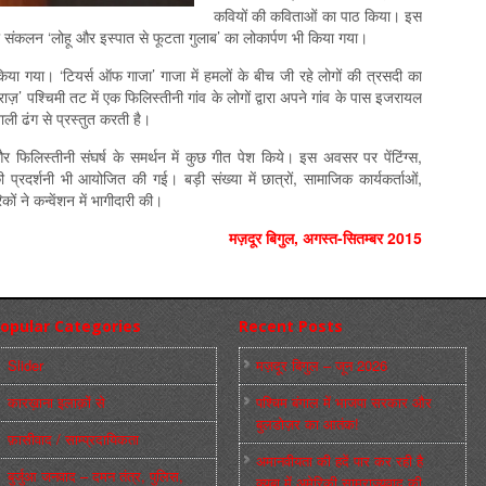
कवियों की कविताओं का पाठ किया। इस
षी संकलन ‘लोहू और इस्पात से फूटता गुलाब’ का लोकार्पण भी किया गया।
र्शन किया गया। ‘टियर्स ऑफ गाजा’ गाजा में हमलों के बीच जी रहे लोगों की त्रसदी का
ज़’ पश्चिमी तट में एक फिलिस्तीनी गांव के लोगों द्वारा अपने गांव के पास इजरायल
ाली ढंग से प्रस्तुत करती है।
र फिलिस्तीनी संघर्ष के समर्थन में कुछ गीत पेश किये। इस अवसर पर पेंटिंग्स,
की प्रदर्शनी भी आयोजित की गई। बड़ी संख्या में छात्रों, सामाजिक कार्यकर्ताओं,
िकों ने कन्वेंशन में भागीदारी की।
मज़दूर बिगुल
,
अगस्‍त-सितम्‍बर
2015
opular Categories
Recent Posts
Slider
मज़दूर बिगुल – जून 2026
कारख़ाना इलाक़ों से
पश्चिम बंगाल में भाजपा सरकार और
बुलडोज़र का आतंक!
फ़ासीवाद / साम्‍प्रदायिकता
अमानवीयता की हदें पार कर रही है
बुर्जुआ जनवाद – दमन तंत्र, पुलिस,
क्यूबा में अमेरिकी साम्राज्यवाद की