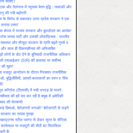
ोनी चाहिए?
ाटक और तेलंगाना में न्यूनतम वेतन वृद्धि : नाकाफ़ी और
लागू की गयी बढ़ोत्तरी
ा के विरोध से घबराकर उत्तर प्रदेश सरकार ने एक
 लगाया एस्मा!
चिम बंगाल में भाजपा सरकार और बुलडोज़र का आतंक!
रोच जनता पार्टी और उसकी लोकप्रियता : भारतीय
 व्‍यवस्‍था और मौजूदा सरकार के प्रति बढ़ते गुस्‍से व
ष और साथ ही विकल्‍पहीनता की अभिव्‍यक्ति
़ों लोगों के वोट देने के बुनियादी राजनीतिक अधिकार
ाली एसआईआर (SIR) की क़वायद पर सर्वोच्च
य की मुहर!
डा मज़दूर आन्दोलन के दौरान गिरफ़्तार राजनीतिक
ताओं, बुद्धिजीवियों, छात्रों-कलाकारों का दमन व ‘विच
री!
ूल काँग्रेस (टीएमसी) में मची भगदड़ के मायने
वीयता की हदें पार कर रही है क्यूबा में अमेरिकी
यवाद की घेराबन्दी
कड़े छिपाओ, बेरोज़गारी भगाओ!” बेरोज़गारी से लड़ने
 सरकार का नायाब नुस्ख़ा
खापट्टनम स्टील प्लाण्ट से लेकर सूरत के सेप्टिक
 कार्यस्थल पर मज़दूरों की मौतों का सिलसिला
जारी है!