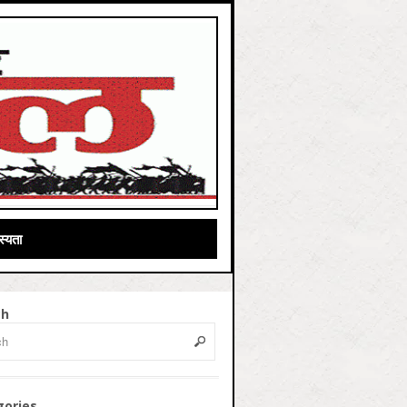
्यता
ch
gories