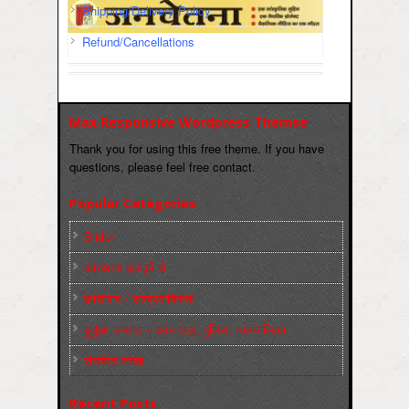
Shipping/Delivery Policy
Refund/Cancellations
Max Responsive Wordpress Themse
Thank you for using this free theme. If you have
questions, please feel free contact.
Popular Categories
Slider
कारख़ाना इलाक़ों से
फ़ासीवाद / साम्‍प्रदायिकता
बुर्जुआ जनवाद – दमन तंत्र, पुलिस, न्‍यायपालिका
संघर्षरत जनता
Recent Posts