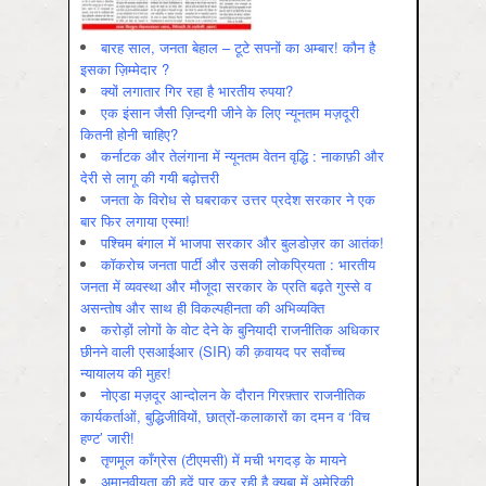
बारह साल, जनता बेहाल – टूटे सपनों का अम्बार! कौन है
इसका ज़िम्मेदार ?
क्यों लगातार गिर रहा है भारतीय रुपया?
एक इंसान जैसी ज़िन्दगी जीने के लिए न्यूनतम मज़दूरी
कितनी होनी चाहिए?
कर्नाटक और तेलंगाना में न्यूनतम वेतन वृद्धि : नाकाफ़ी और
देरी से लागू की गयी बढ़ोत्तरी
जनता के विरोध से घबराकर उत्तर प्रदेश सरकार ने एक
बार फिर लगाया एस्मा!
पश्चिम बंगाल में भाजपा सरकार और बुलडोज़र का आतंक!
कॉकरोच जनता पार्टी और उसकी लोकप्रियता : भारतीय
जनता में व्‍यवस्‍था और मौजूदा सरकार के प्रति बढ़ते गुस्‍से व
असन्‍तोष और साथ ही विकल्‍पहीनता की अभिव्‍यक्ति
करोड़ों लोगों के वोट देने के बुनियादी राजनीतिक अधिकार
छीनने वाली एसआईआर (SIR) की क़वायद पर सर्वोच्च
न्यायालय की मुहर!
नोएडा मज़दूर आन्दोलन के दौरान गिरफ़्तार राजनीतिक
कार्यकर्ताओं, बुद्धिजीवियों, छात्रों-कलाकारों का दमन व ‘विच
हण्ट’ जारी!
तृणमूल काँग्रेस (टीएमसी) में मची भगदड़ के मायने
अमानवीयता की हदें पार कर रही है क्यूबा में अमेरिकी