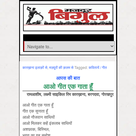
कारख़ाना इलाक़ों से
,
मज़दूरों की क़लम से
Tagged:
कवितायें / गीत
आपस की बात
आओ गीत एक गाता हूँ
रामआशीष, लक्ष्मी साइकिल रिम कारख़ाना, बरगदवा, गोरखपुर
आओ गीत एक गाता हूँ
गीत एक सुनाता हूँ
आओ नौजवान साथियों
आओ मिलकर कहें इंकलाब साथियों
अशफ़ाक, बिस्मिल,
भगत का यह सन्देश