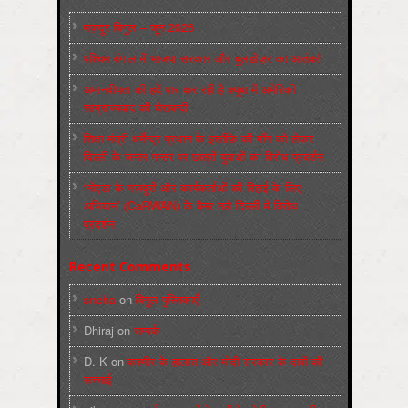
मज़दूर बिगुल – जून 2026
पश्चिम बंगाल में भाजपा सरकार और बुलडोज़र का आतंक!
अमानवीयता की हदें पार कर रही है क्यूबा में अमेरिकी
साम्राज्यवाद की घेराबन्दी
शिक्षा मंत्री धर्मेन्द्र प्रधान के इस्तीफ़े की माँग को लेकर
दिल्ली के जन्तर-मन्तर पर छात्रों-युवाओं का विरोध प्रदर्शन
‘नोएडा के मज़दूरों और कार्यकर्ताओं की रिहाई के लिए
अभियान’ (CaRWAN) के बैनर तले दिल्ली में विरोध
प्रदर्शन
Recent Comments
sneha
on
बिगुल पुस्तिकाएँ
Dhiraj
on
सम्पर्क
D. K
on
कश्मीर के हालात और मोदी सरकार के दावों की
सच्चाई