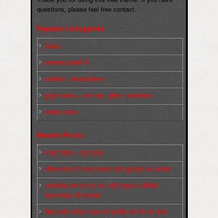
questions, please feel free contact.
Popular Categories
Slider
कारख़ाना इलाक़ों से
फ़ासीवाद / साम्‍प्रदायिकता
बुर्जुआ जनवाद – दमन तंत्र, पुलिस, न्‍यायपालिका
संघर्षरत जनता
Recent Posts
मज़दूर बिगुल – जून 2026
पश्चिम बंगाल में भाजपा सरकार और बुलडोज़र का आतंक!
अमानवीयता की हदें पार कर रही है क्यूबा में अमेरिकी
साम्राज्यवाद की घेराबन्दी
शिक्षा मंत्री धर्मेन्द्र प्रधान के इस्तीफ़े की माँग को लेकर