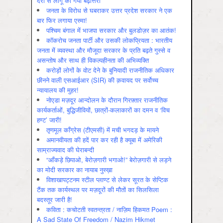
देरी से लागू की गयी बढ़ोत्तरी
जनता के विरोध से घबराकर उत्तर प्रदेश सरकार ने एक
बार फिर लगाया एस्मा!
पश्चिम बंगाल में भाजपा सरकार और बुलडोज़र का आतंक!
कॉकरोच जनता पार्टी और उसकी लोकप्रियता : भारतीय
जनता में व्‍यवस्‍था और मौजूदा सरकार के प्रति बढ़ते गुस्‍से व
असन्‍तोष और साथ ही विकल्‍पहीनता की अभिव्‍यक्ति
करोड़ों लोगों के वोट देने के बुनियादी राजनीतिक अधिकार
छीनने वाली एसआईआर (SIR) की क़वायद पर सर्वोच्च
न्यायालय की मुहर!
नोएडा मज़दूर आन्दोलन के दौरान गिरफ़्तार राजनीतिक
कार्यकर्ताओं, बुद्धिजीवियों, छात्रों-कलाकारों का दमन व ‘विच
हण्ट’ जारी!
तृणमूल काँग्रेस (टीएमसी) में मची भगदड़ के मायने
अमानवीयता की हदें पार कर रही है क्यूबा में अमेरिकी
साम्राज्यवाद की घेराबन्दी
“आँकड़े छिपाओ, बेरोज़गारी भगाओ!” बेरोज़गारी से लड़ने
का मोदी सरकार का नायाब नुस्ख़ा
विशाखापट्टनम स्टील प्लाण्ट से लेकर सूरत के सेप्टिक
टैंक तक कार्यस्थल पर मज़दूरों की मौतों का सिलसिला
बदस्तूर जारी है!
कविता : कचोटती स्वतन्त्रता / नाज़िम हिकमत Poem :
A Sad State Of Freedom / Nazim Hikmet