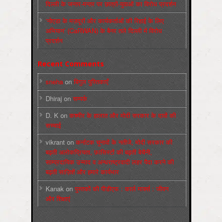
दिल्ली के जन्तर-मन्तर पर छात्रों-युवाओं का विरोध प्रदर्शन
‘नोएडा के मज़दूरों और कार्यकर्ताओं की रिहाई के लिए
अभियान’ (CaRWAN) के बैनर तले दिल्ली में विरोध
प्रदर्शन
Recent Comments
sneha
on
बिगुल पुस्तिकाएँ
Dhiraj
on
सम्पर्क
D. K
on
कश्मीर के हालात और मोदी सरकार के दावों की
सच्चाई
vikrant
on
कर्नाटक चुनावों के नतीजे, मोदी सरकार की
बढ़ती अलोकप्रियता, फ़ासिस्टों की बढ़ती बेचैनी,
साम्प्रदायिक उन्माद व अन्धराष्ट्रवादी लहर पैदा करने की
बढ़ती साज़िशें और हमारे कार्यभार
Kanak
on
पुस्‍तकों की पीडीएफ : कार्ल मार्क्‍स : जीवन
और शिक्षाएं