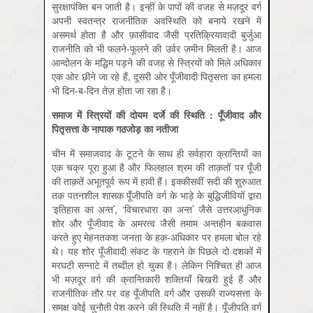
सुरक्षापंक्ति बन जाती है। इन्हीं के पापों की वजह से मज़दूर वर्ग
अपनी स्वतन्त्र राजनीतिक अवस्थिति को बनाये रखने में
असमर्थ होता है और फ़ासीवाद जैसी प्रतिक्रियावादी बुर्जुआ
राजनीति को भी फलने-फूलने की उर्वर ज़मीन मिलती है। आज
आन्दोलन के मद्धिम पड़ने की वजह से स्त्रियों को मिले अधिकार
एक ओर छीने जा रहे हैं, दूसरी ओर पूँजीवादी पितृसत्ता का हमला
भी दिन-ब-दिन तेज़ होता जा रहा है।
समाज
में
स्त्रियों
की
दोयम
दर्जे
की
स्थिति :
पूँजीवाद
और
पितृसत्ता
के
नापाक
गठजोड़
का
नतीजा
चीन में समाजवाद के टूटने के साथ ही सर्वहारा क्रान्तियों का
एक चक्र पूरा हुआ है और फिलहाल श्रम की ताक़तों पर पूँजी
की ताक़तें अभूतपूर्व रूप में हावी हैं। इक्कीसवीं सदी की शुरुआत
तक पतनशील शासक पूँजीपति वर्ग के भाड़े के बुद्धिजीवियों द्वारा
‘इतिहास का अन्त’, ‘विचारधारा का अन्त’ जैसे उत्तरआधुनिक
शोर और पूँजीवाद के अमरत्व जैसी तमाम अन्तहीन बकवास
करते हुए मेहनतकश जनता के हक़-अधिकार पर हमला बोल रहे
थे। यह शोर पूँजीवादी संकट के गहराने के पिछले दो दशकों में
मरघटी सन्नाटे में तब्दील हो चुका है। लेकिन निश्चित ही आज
भी मज़दूर वर्ग की क्रान्तिकारी शक्तियाँ बिखरी हुई हैं और
राजनीतिक तौर पर वह पूँजीपति वर्ग और उसकी राज्यसत्ता के
समक्ष कोई चुनौती पेश करने की स्थिति में नहीं है। पूँजीपति वर्ग