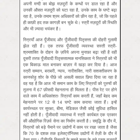
अपनी मन्दी का बोझ मज़दूरों के कन्धों पर डाल रहा है और
उनकी औसत मज़दूरी को घटा रहा है, उनके काम के घण्टे बढ़ा
रहा है, उनके तमाम श्रम अधिकारों को छीन रहा है, जो कि पहले
ही काफ़ी हद तक कागज़ी बन चुके थे। स्त्री मज़दूरों की स्थिति
और भी ज़्यादा भयंकर है।
स्त्रियाँ आज पूँजीवाद और पूँजीवादी पितृसत्ता की दोहरी गुलामी
झेल रही हैं। एक तरफ पूँजीवादी व्यवस्था सस्ती स्त्री-
श्रमशक्ति के दोहन के ज़रिये अपना मुनाफ़ा बढ़ा रही है वहीं
दूसरी तरफ पूँजीवादी पितृसत्तात्मक मानसिकता ने स्त्रियों को भी
एक बिकाऊ माल बनाकर बाज़ार में खड़ा कर दिया है। आज
स्त्री सम्मान, बराबरी, न्याय, नारीशक्ति, नारी सशक्तीकरण के
कानफोड़ू शोर के पीछे जो असली सवाल छिपा दिया जा रहा है
वह यह है कि आज भी समान काम के लिए स्त्रियों को पुरुषों की
तुलना में 67 फ़ीसदी मेहनताना ही मिलता है। पीस रेट पर होने
वाले काम में अधिकांशतः स्त्रि‍याँ काम करती हैं, जहाँ बेहद कम
मेहनताने पर 12 से 14 घण्टे काम कराया जाता हैं। इन्हें
कार्यस्थल पर सुरक्षा, बीमा, मेडिकल जैसी कोई सुविधा हासिल
नहीं होती है। पूँजीवादी व्यवस्था में स्त्री कार्यबल एक प्रकार
की औद्योगिक रिज़र्व सेना का निर्माण करती है। समृद्धि के दौर में,
स्त्रियों को बड़े पैमाने पर उद्योगों में काम पर रखा जाता है जैसा
कि 70 के दशक तक इलेक्ट्रॉनिक्स उद्योगों में तेज़ी के दौर में
देखा गया। पूँजीपति स्त्रि‍यों के सस्ते श्रम के बूते पुरुष मज़दूरों