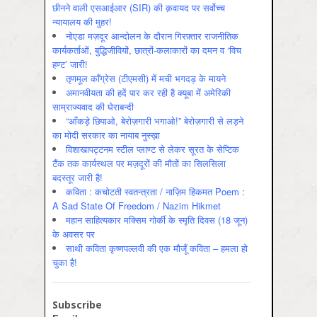
छीनने वाली एसआईआर (SIR) की क़वायद पर सर्वोच्च
न्यायालय की मुहर!
नोएडा मज़दूर आन्दोलन के दौरान गिरफ़्तार राजनीतिक
कार्यकर्ताओं, बुद्धिजीवियों, छात्रों-कलाकारों का दमन व ‘विच
हण्ट’ जारी!
तृणमूल काँग्रेस (टीएमसी) में मची भगदड़ के मायने
अमानवीयता की हदें पार कर रही है क्यूबा में अमेरिकी
साम्राज्यवाद की घेराबन्दी
“आँकड़े छिपाओ, बेरोज़गारी भगाओ!” बेरोज़गारी से लड़ने
का मोदी सरकार का नायाब नुस्ख़ा
विशाखापट्टनम स्टील प्लाण्ट से लेकर सूरत के सेप्टिक
टैंक तक कार्यस्थल पर मज़दूरों की मौतों का सिलसिला
बदस्तूर जारी है!
कविता : कचोटती स्वतन्त्रता / नाज़िम हिकमत Poem :
A Sad State Of Freedom / Nazim Hikmet
महान साहित्यकार मक्सिम गोर्की के स्मृति दिवस (18 जून)
के अवसर पर
साथी कविता कृष्णपल्लवी की एक मौजूँ कविता – हमला हो
चुका है!
Subscribe