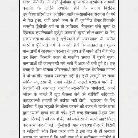
भारत जैसे देश में जहाँ पूँजीवाद पुनर्जागरण-प्रबोधन-जनवादी
क्रान्ति के ज़रिये स्थापित होने के बजाय ब्रिटिश
उपनिवेशवादियों द्वारा आरोपित आर्थिक-सामाजिक संरचना के गर्भ
से पैदा हुआ, वहाँ अपने जन्म से ही कुपोषित-बीमार-विकलांग
भारतीय पूँजीपति वर्ग ना तो जातिवाद, पितृसत्ता जैसे मूल्यों के
ख़िलाफ़ क्रान्तिकारी बुर्जुआ जनवादी मूल्यों की स्थापना के लिए
लड़ सकता था और ना ही इसे लड़ने की आवश्यकता थी। बल्कि
भारतीय पूँजीपति वर्ग ने अपने हितों के मातहत इन मूल्य-
मान्यताओं में आवश्यक बदलाव के साथ इन्हें अपने ढाँचे में शामिल
कर लिया जिसकी वजह से भारतीय समाज में पुराने मूल्य-
मान्यताओं की जकड़बन्दी नये रूपों में आज भी बनी हुई है। इस
वजह से पेशा-पोशाक-जीवनसाथी जैसे निहायत वैयक्तिक मामलों
में भी भारतीय समाज स्वतन्त्र नहीं है। इसी पृष्ठभूमि पर तमाम
धार्मिक कट्टरपन्थी, तमाम रूढ़िवादी ताक़तें प्रश्रय पाती हैं।
स्त्रियों की स्वतन्त्र सामाजिक-राजनीतिक भागीदारी, अपने
जीवन के मामले में खुद फैसला लेने की कोशिशें रूढ़िवादी-
कट्टरपन्थी ताक़तों को बर्दाश्त नहीं होती। उदाहरण के लिए
देवरिया में एक लड़की के जीन्स पहनने की वजह से उसके चाचा
द्वारा उसकी हत्या कर दी गई। इसी तरह हैदराबाद में एक पिता
द्वारा 18 महीने की अपनी बेटी की काले रंग के चलते ज़हर खिला
कर हत्या कर दी गई। पूँजीवादी न्याय व्यवस्था में स्त्री विरोधी
व रूढ़िवादी सोच किस क़दर हावी है इस बात से ही अन्दाजा
लगाया जा सकता है कि अभी हाल ही में छत्तीसगढ़ हाईकोर्ट ने