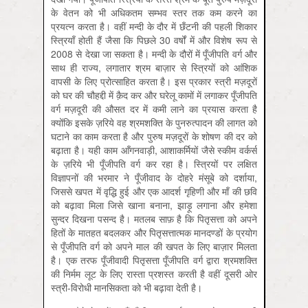
के वेतन को भी अधिकतम सम्भव स्तर तक कम करने का
प्रयत्न करता है। वहीं मन्दी के दौर में छँटनी की पहली शिकार
स्त्रि‍याँ होती हैं जैसा कि पिछले 30 वर्षों में और विशेष रूप से
2008 से देखा जा सकता है। मन्दी के दौरों में पूँजीपति वर्ग और
साथ ही राज्य, लगातार श्रम बाज़ार से स्त्रि‍यों को आंशिक
वापसी के लिए प्रोत्साहित करता है। इस प्रकार स्त्री मज़दूरों
को घर की चौहद्दी में क़ैद कर और घरेलू कामों में लगाकर पूँजीपति
वर्ग मज़दूरी की औसत दर में कमी लाने का प्रयास करता है
क्योंकि इसके ज़रिये वह श्रमशक्ति के पुनरुत्पादन की लागत को
घटाने का काम करता है और पुरुष मज़दूरों के शोषण की दर को
बढ़ाता है। यही काम आँगनवाड़ी, आशाकर्मियों जैसे स्कीम वर्कर्स
के ज़रिये भी पूँजीपति वर्ग कर रहा है। स्त्रि‍यों पर लक्षित
विज्ञापनों की भरमार ने पूँजीवाद के दोहरे मंसूबे को दर्शाया,
जिससे खपत में वृद्धि हुई और एक आदर्श गृहिणी और माँ की छवि
को बढ़ावा मिला जिसे खाना बनाना, झाड़ू लगाना और हमेशा
सुन्दर दिखना पसन्द है। मतलब साफ़ है कि पितृसत्ता को अपने
हितों के मातहत बदलकर और पितृसत्तात्मक मानदण्डों के प्रयोग
से पूँजीपति वर्ग को अपने माल की खपत के लिए बाज़ार मिलता
है। एक तरफ पूँजीवादी पितृसत्ता पूँजीपति वर्ग द्वारा श्रमशक्ति
की निर्मम लूट के लिए रास्ता प्रशस्त करती है वहीं दूसरी ओर
स्त्री-विरोधी मानसिकता को भी बढ़ावा देती है।