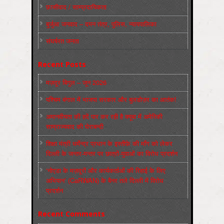
फ़ासीवाद / साम्‍प्रदायिकता
बुर्जुआ जनवाद – दमन तंत्र, पुलिस, न्‍यायपालिका
संघर्षरत जनता
Recent Posts
मज़दूर बिगुल – जून 2026
पश्चिम बंगाल में भाजपा सरकार और बुलडोज़र का आतंक!
अमानवीयता की हदें पार कर रही है क्यूबा में अमेरिकी
साम्राज्यवाद की घेराबन्दी
शिक्षा मंत्री धर्मेन्द्र प्रधान के इस्तीफ़े की माँग को लेकर
दिल्ली के जन्तर-मन्तर पर छात्रों-युवाओं का विरोध प्रदर्शन
‘नोएडा के मज़दूरों और कार्यकर्ताओं की रिहाई के लिए
अभियान’ (CaRWAN) के बैनर तले दिल्ली में विरोध
प्रदर्शन
Recent Comments