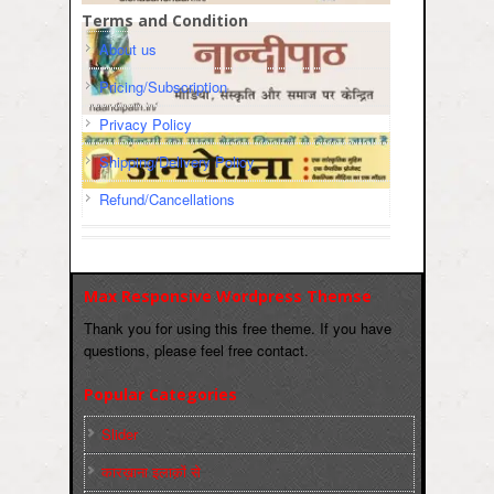
Terms and Condition
About us
Pricing/Subscription
Privacy Policy
Shipping/Delivery Policy
Refund/Cancellations
Max Responsive Wordpress Themse
Thank you for using this free theme. If you have
questions, please feel free contact.
Popular Categories
Slider
कारख़ाना इलाक़ों से