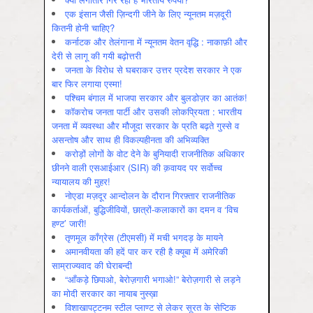
एक इंसान जैसी ज़िन्दगी जीने के लिए न्यूनतम मज़दूरी
कितनी होनी चाहिए?
कर्नाटक और तेलंगाना में न्यूनतम वेतन वृद्धि : नाकाफ़ी और
देरी से लागू की गयी बढ़ोत्तरी
जनता के विरोध से घबराकर उत्तर प्रदेश सरकार ने एक
बार फिर लगाया एस्मा!
पश्चिम बंगाल में भाजपा सरकार और बुलडोज़र का आतंक!
कॉकरोच जनता पार्टी और उसकी लोकप्रियता : भारतीय
जनता में व्‍यवस्‍था और मौजूदा सरकार के प्रति बढ़ते गुस्‍से व
असन्‍तोष और साथ ही विकल्‍पहीनता की अभिव्‍यक्ति
करोड़ों लोगों के वोट देने के बुनियादी राजनीतिक अधिकार
छीनने वाली एसआईआर (SIR) की क़वायद पर सर्वोच्च
न्यायालय की मुहर!
नोएडा मज़दूर आन्दोलन के दौरान गिरफ़्तार राजनीतिक
कार्यकर्ताओं, बुद्धिजीवियों, छात्रों-कलाकारों का दमन व ‘विच
हण्ट’ जारी!
तृणमूल काँग्रेस (टीएमसी) में मची भगदड़ के मायने
अमानवीयता की हदें पार कर रही है क्यूबा में अमेरिकी
साम्राज्यवाद की घेराबन्दी
“आँकड़े छिपाओ, बेरोज़गारी भगाओ!” बेरोज़गारी से लड़ने
का मोदी सरकार का नायाब नुस्ख़ा
विशाखापट्टनम स्टील प्लाण्ट से लेकर सूरत के सेप्टिक