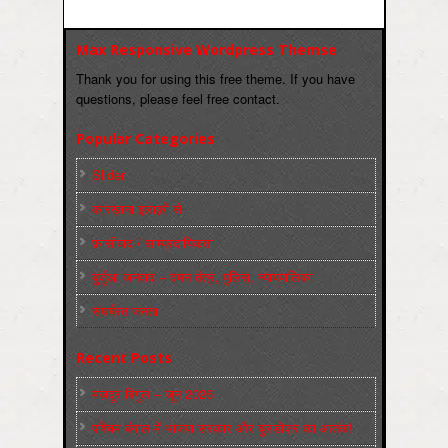
Max Responsive Wordpress Themse
Thank you for using this free theme. If you have
questions, please feel free contact.
Popular Categories
Slider
कारख़ाना इलाक़ों से
फ़ासीवाद / साम्‍प्रदायिकता
बुर्जुआ जनवाद – दमन तंत्र, पुलिस, न्‍यायपालिका
संघर्षरत जनता
Recent Posts
मज़दूर बिगुल – जून 2026
पश्चिम बंगाल में भाजपा सरकार और बुलडोज़र का आतंक!