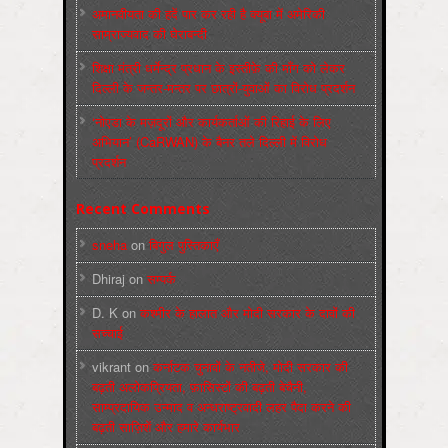
अमानवीयता की हदें पार कर रही है क्यूबा में अमेरिकी
साम्राज्यवाद की घेराबन्दी
शिक्षा मंत्री धर्मेन्द्र प्रधान के इस्तीफ़े की माँग को लेकर
दिल्ली के जन्तर-मन्तर पर छात्रों-युवाओं का विरोध प्रदर्शन
‘नोएडा के मज़दूरों और कार्यकर्ताओं की रिहाई के लिए
अभियान’ (CaRWAN) के बैनर तले दिल्ली में विरोध
प्रदर्शन
Recent Comments
sneha
on
बिगुल पुस्तिकाएँ
Dhiraj
on
सम्पर्क
D. K
on
कश्मीर के हालात और मोदी सरकार के दावों की
सच्चाई
vikrant
on
कर्नाटक चुनावों के नतीजे, मोदी सरकार की
बढ़ती अलोकप्रियता, फ़ासिस्टों की बढ़ती बेचैनी,
साम्प्रदायिक उन्माद व अन्धराष्ट्रवादी लहर पैदा करने की
बढ़ती साज़िशें और हमारे कार्यभार