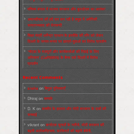
पश्चिम बंगाल में भाजपा सरकार और बुलडोज़र का आतंक!
अमानवीयता की हदें पार कर रही है क्यूबा में अमेरिकी
साम्राज्यवाद की घेराबन्दी
शिक्षा मंत्री धर्मेन्द्र प्रधान के इस्तीफ़े की माँग को लेकर
दिल्ली के जन्तर-मन्तर पर छात्रों-युवाओं का विरोध प्रदर्शन
‘नोएडा के मज़दूरों और कार्यकर्ताओं की रिहाई के लिए
अभियान’ (CaRWAN) के बैनर तले दिल्ली में विरोध
प्रदर्शन
Recent Comments
sneha
on
बिगुल पुस्तिकाएँ
Dhiraj
on
सम्पर्क
D. K
on
कश्मीर के हालात और मोदी सरकार के दावों की
सच्चाई
vikrant
on
कर्नाटक चुनावों के नतीजे, मोदी सरकार की
बढ़ती अलोकप्रियता, फ़ासिस्टों की बढ़ती बेचैनी,