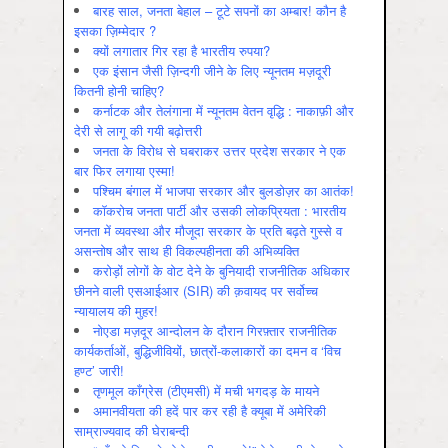
बारह साल, जनता बेहाल – टूटे सपनों का अम्बार! कौन है
इसका ज़िम्मेदार ?
क्यों लगातार गिर रहा है भारतीय रुपया?
एक इंसान जैसी ज़िन्दगी जीने के लिए न्यूनतम मज़दूरी
कितनी होनी चाहिए?
कर्नाटक और तेलंगाना में न्यूनतम वेतन वृद्धि : नाकाफ़ी और
देरी से लागू की गयी बढ़ोत्तरी
जनता के विरोध से घबराकर उत्तर प्रदेश सरकार ने एक
बार फिर लगाया एस्मा!
पश्चिम बंगाल में भाजपा सरकार और बुलडोज़र का आतंक!
कॉकरोच जनता पार्टी और उसकी लोकप्रियता : भारतीय
जनता में व्‍यवस्‍था और मौजूदा सरकार के प्रति बढ़ते गुस्‍से व
असन्‍तोष और साथ ही विकल्‍पहीनता की अभिव्‍यक्ति
करोड़ों लोगों के वोट देने के बुनियादी राजनीतिक अधिकार
छीनने वाली एसआईआर (SIR) की क़वायद पर सर्वोच्च
न्यायालय की मुहर!
नोएडा मज़दूर आन्दोलन के दौरान गिरफ़्तार राजनीतिक
कार्यकर्ताओं, बुद्धिजीवियों, छात्रों-कलाकारों का दमन व ‘विच
हण्ट’ जारी!
तृणमूल काँग्रेस (टीएमसी) में मची भगदड़ के मायने
अमानवीयता की हदें पार कर रही है क्यूबा में अमेरिकी
साम्राज्यवाद की घेराबन्दी