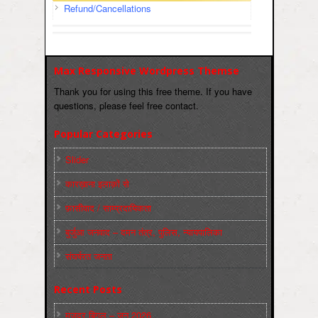
Refund/Cancellations
Max Responsive Wordpress Themse
Thank you for using this free theme. If you have
questions, please feel free contact.
Popular Categories
Slider
कारख़ाना इलाक़ों से
फ़ासीवाद / साम्‍प्रदायिकता
बुर्जुआ जनवाद – दमन तंत्र, पुलिस, न्‍यायपालिका
संघर्षरत जनता
Recent Posts
मज़दूर बिगुल – जून 2026