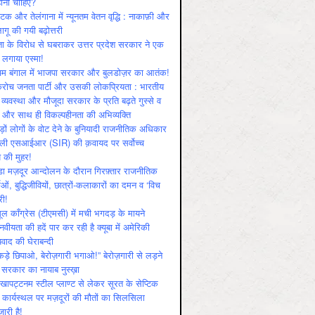
ोनी चाहिए?
ाटक और तेलंगाना में न्यूनतम वेतन वृद्धि : नाकाफ़ी और
लागू की गयी बढ़ोत्तरी
ा के विरोध से घबराकर उत्तर प्रदेश सरकार ने एक
 लगाया एस्मा!
चिम बंगाल में भाजपा सरकार और बुलडोज़र का आतंक!
रोच जनता पार्टी और उसकी लोकप्रियता : भारतीय
 व्‍यवस्‍था और मौजूदा सरकार के प्रति बढ़ते गुस्‍से व
ष और साथ ही विकल्‍पहीनता की अभिव्‍यक्ति
़ों लोगों के वोट देने के बुनियादी राजनीतिक अधिकार
ाली एसआईआर (SIR) की क़वायद पर सर्वोच्च
य की मुहर!
डा मज़दूर आन्दोलन के दौरान गिरफ़्तार राजनीतिक
ताओं, बुद्धिजीवियों, छात्रों-कलाकारों का दमन व ‘विच
री!
ूल काँग्रेस (टीएमसी) में मची भगदड़ के मायने
वीयता की हदें पार कर रही है क्यूबा में अमेरिकी
यवाद की घेराबन्दी
कड़े छिपाओ, बेरोज़गारी भगाओ!” बेरोज़गारी से लड़ने
 सरकार का नायाब नुस्ख़ा
खापट्टनम स्टील प्लाण्ट से लेकर सूरत के सेप्टिक
 कार्यस्थल पर मज़दूरों की मौतों का सिलसिला
जारी है!