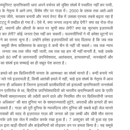
िस्ट क्रान्तिकारी धारा अपने वर्चस्व को मुक्ति संघर्ष में स्थापित नहीं कर पायी,
 के नेतृत्व में आने लगा, विशेष तौर पर गाज़ा में। 2000 के दशक तक आते-आते
नाव जीते, सरकार बनायी और स्वयं वेस्ट बैंक में उसका प्रभाव तबसे बढ़ता रहा है
टू में तब्दील हो गया है। ऐसे में, क्या जनता लड़ना छोड़ देगी? क्या वह रोज़-रोज़
 बूढ़ों, जवानों और औरतों के कत्ल पर चुप्पी साध लेगी? क्या वह चुपचाप इज़रायली
कर लेगी? कोई जनता ऐसा नहीं कर सकती। फलस्तीनियों ने भी हमेशा घुटनों पर
ने का रास्ता चुना है। उन्होंने हमेशा इज़रायलियों को याद दिलाया है कि जब तक
 समूची सैन्य शक्तिमत्ता के बावजूद वे कभी चैन से नहीं जी सकते। जब तक न्याय
ी। जनता जब तक जीत नहीं जाती, तब तक वह हार भी नहीं मानती है, चाहे उसके
पिछले 80 वर्षों से ज़ायनवादी उपनिवेशवाद, आतंकवाद, हत्याकाण्डों, जनसंहारों और
ा का संघर्ष इस सच्चाई का ही सबूत पेश करता है।
हमले को हम फ़िलिस्तीनी जनता के आत्मरक्षा का संघर्ष मानते हैं। बन्दी बनाये गये
ें मारे गये इज़रायली हैं, किसी आतंकी हमले में नहीं, चाहे इस संघर्ष के नेतृत्व में आज
ना ही अधिकार है जितना इतालवी फ़ासीवादियों को इतालवी क्रान्तिकारी जनसंघर्ष
जन प्रतिरोध से था, ब्रिटिश उपनिवेशवादियों को भारतीय क्रान्तिकारी धारा के प्रति
र पश्चिमी साम्राज्यवाद की लठैती करने वाले और नियमित तौर पर फ़िलिस्तीनी जनता
े अधिकार” की बात दुनिया भर के साम्राज्यवादी लुटेरे, अपराधी और हत्यारे ही कर
सकते हैं। गाज़ा को पूरी दुनिया के न्यायप्रिय लोग दुनिया की सबसे बड़ी जेल मानते
आ शासकों की मदद से इज़रायल गाज़ा की जनता को एक लम्बी और धीमी मौत मारना
करके उसे एक जेल में तब्दील करके रखा हुआ है। 7 अक्टूबर को जो हुआ वह एक
़रायल द्वारा खड़ी दीवारों और बाड़ेबन्दियों को तोड़कर उन पर हमला किया है। यह समूचे