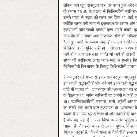
लेकिन जब खुद सेक्युलर धारा का पतन हुआ और कम्युन
तो हमास 1980 के दशक से फ़िलिस्तीनी प्रतिरोध
उसने गाज़ा से फतह को बाहर कर दिया था, वहाँ चु
क्योंकि फ़तह पूरी तरह से इज़रायल के दलाल और टट्
इज़रायली ज़ायनवादी हत्यारों द्वारा अपने बच्चों,
नस्लभेद की भयंकर अपमानजनक नीति को स्वीकार 
रेंगते हुए जीने के बजाय खड़े होकर लड़ने और मर
फ़िलिस्तीन की मुक्ति नहीं हो जाती तब तक अपनी
नहीं होगा, तब तक कोई शान्ति भी नहीं हो सकत
संघर्ष की प्रक्रिया लाख ज्वार-भाटे से गुज़रे। 
फ़िलिस्तीनी विस्थापन के विरुद्ध फ़िलिस्तीनी जनत
7 अक्टूबर को गाज़ा से इज़रायल पर हुए अभूतपूर्व 
इज़रायली युद्धबन्दी हैं और मारे गये इज़रायली युद्ध म
कोई भी ताक़त हो। इज़रायल को “आत्मरक्षा” का उत
के खिलाफ था, जर्मन नात्सियों को जर्मनी में जारी 
था। उपनिवेशवादियों, हत्यारों, चोरों, लुटेरों औ
का कत्ले-आम करने वाले इज़रायल के “आत्मरक्षा क
सकते हैं या फिर धुर दक्षिणपंथी और फ़ासीवादी कर 
हैं और वह यही है। अरब विश्व के पतित बुर्जु
चाहता है और इसी वजह से उसका पूर्ण ब्लॉकेड 
‘प्रिज़न ब्रेक’ है, जिसमें गाज़ा के कैदियों ने इज