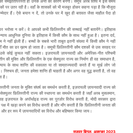
नकी समझौतापरस्ती ही उनके अन्त का कारण बनेगी। समूचे अरब विश्व में इस समय
ड़कों पर उतर रही है। वहाँ के शासकों को भी मजबूर होकर कहना पड़ा है कि मौजूदा
मेदार हैं। ऐसे बयान न दें, तो उनके घर में ख़ुद ही बग़ावत जैसा माहौल पैदा हो
 पर भरोसा न करें। वे आपको कभी फ़िलिस्तीन की सच्चाई नहीं बतायेंगे। इतिहास
न्याय आधुनिक दुनिया के इतिहास में किसी कौम के साथ नहीं हुआ है। इतना दर्द,
े नहीं झेली हैं। बच्चों के सबसे भारी ताबूत इतनी संख्या में किसी कौम ने नहीं
ाँ मौत का डर ख़त्म हो जाता है। समूची फ़िलिस्तीनी कौम दशकों से उस सरहद पर
उसे कोई कुचल नहीं सकता। इज़रायली ज़ायनवादी और अमेरिका-नीत पश्चिमी
तीन की मुक्ति और फ़िलिस्तीन के एक सेक्युलर राज्य का निर्माण ही वह समाधान है,
ाय के साथ शान्ति की वकालत या तो साम्राज्यवादी करते हैं या मूर्ख लोग जो
 हैं। निश्चय ही, जनता हमेशा शान्ति ही चाहती है और अगर वह युद्ध करती है, तो वह
ा है।
िस्तीनी जनता के मुक्ति संघर्ष का समर्थन करती है, इज़रायली ज़ायनवादी राज्य को
ेक्युलर फ़िलिस्तीनी राज्य की स्थापना का समर्थन करती है जहाँ अरब मुसलमान,
ह इज़रायल के अपॉर्थाइड राज्य का पुरज़ोर विरोध करती है, मोदी सरकार द्वारा
 पक्ष में खड़ा करने का विरोध करती है और माँग करती है कि फ़िलिस्तीनी जनता की
और हर रूप में ज़ायनवादियों का विरोध और बहिष्कार किया जाय।
मज़दूर बिगुल, अक्टूबर 2023