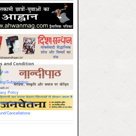
s and Condition
ut us
cing/Subscription
vacy Policy
pping/Delivery Policy
und/Cancellations