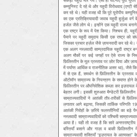
सैंकड़ों यहूदी मारे गये। ऐसी ही घटनाएँ पूर्वी य
कम्युनिस्ट दे रहे थे और यहूदी विरोधवाद (एण्टी से
कर रहे थे। यही वजह थी कि पूरे यूरोपीय कम्युनिस्
का एक प्रतिक्रियावादी जवाब यहूदी बुर्जुआ वर्ग 
हर्जल जैसे लोग थे। इन्होंने एक यहूदी राज्य बनान
एक राष्ट्र के रूप में पेश किया। निश्चय ही, यहूदी
पैमाने पर यहूदी समुदाय किसी एक राष्ट्र को स
जिसका प्रचार हर्ज़ल जैसे ज़ायनवादी कर रहे थे। य
एक अलग नस्लवादी साम्प्रदायिक यहूदी राष्ट्र बन
अलग मौकों पर कई जगहों पर ऐसे राज्य के निर्मा
फ़िलिस्तीन के मूल प्रस्ताव पर ज़ोर दिया और ज़ायनव
में पर्याप्त आर्थिक व राजनीतिक असर था), जैसे कि
में से एक हैं, समर्थन से फ़िलिस्तीन के प्रस्ता
ऑटोमॉन साम्राज्य के नियन्त्रण के समाप्त होने क
फ़िलिस्तीन पर औपनिवेशिक कब्ज़ा कर इज़रायल के 
बेहतर लगी। इसकी शुरुआत मैण्डेटरी फ़िलिस्ती
साम्राज्यवादियों ने आतंकी तौर-तरीकों से फ़ि
लगातार आगे बढ़ाया, जिसकी तार्किक परिणति 19
आतंकी गिरोहों के ज़रिये फलस्तीनियों का बड़े
नस्लवादी साम्राज्यवादियों को पश्चिमी साम्राज्
आया है। यही तो वजह है कि सारे अन्तरराष्ट्रीय कान
बस्तियाँ बसाने और गाज़ा व बाकी फ़िलिस्तीन म
साम्राज्यवादी शक्तियाँ “इज़रायल के आत्मरक्ष