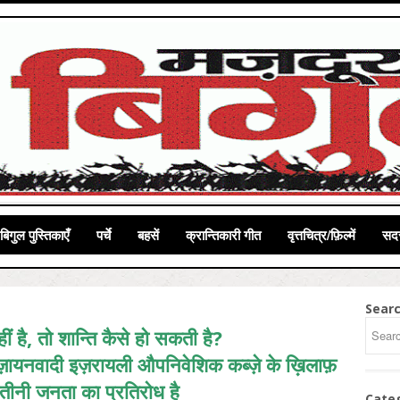
बिगुल पुस्तिकाएँ
पर्चे
बहसें
क्रान्तिकारी गीत
वृत्तचित्र/फ़िल्में
सदस
Sear
ीं है, तो शान्ति कैसे हो सकती है?
़ायनवादी इज़रायली औपनिवेशिक कब्ज़े के ख़िलाफ़
्तीनी जनता का प्रतिरोध है
Cate