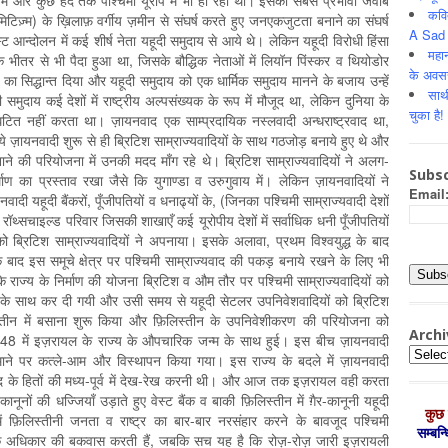
ूरोप में और कुछ हद तक पश्चिमी यूरोप में भी हो रही थीं। इसका सबसे प्रभावी जवाब
कवि
मिटिज़्म) के ख़िलाफ़ वर्गीय ज़मीन से संघर्ष करते हुए जनएकजुटता बनाने का संघर्ष
A Sad 
ट आन्दोलन में कई शीर्ष नेता यहूदी समुदाय से आये थे। लेकिन यहूदी विरोधी हिंसा
महान
के भीतर से भी पैदा हुआ था, जिसके बौद्धिक नेताओं में लियॉन पिंस्कर व थियोडोर
के अवस
े का सिद्धान्त दिया और यहूदी समुदाय को एक धार्मिक समुदाय मानने के बजाय उन्हें
साथ
 समुदाय कई देशों में राष्ट्रीय अल्पसंख्यक के रूप में मौजूद था, लेकिन दुनिया के
चुका है!
ंघटित नहीं करता था। ज़ायनवाद एक साम्प्रदायिक नस्लवादी अन्धराष्ट्रवाद था,
े ज़ायनवादी शुरू से ही ब्रिटिश साम्राज्यवादियों के साथ गठजोड़ बनाये हुए थे और
ाने की परियोजना में उनकी मदद माँग रहे थे। ब्रिटिश साम्राज्यवादियों ने अलग-
Subsc
ण का प्रस्ताव रखा जैसे कि युगाण्डा व उरुगुवाय में। लेकिन ज़ायनवादियों ने
Email
ादी यहूदी बैंकरों, पूँजीपतियों व धनाढ्यों के, (जिनका पश्चिमी साम्राज्यवादी देशों
 रॉथ्सचाइल्ड परिवार जिसकी शाखाएँ कई यूरोपीय देशों में सर्वाधिक धनी पूँजीपतियों
व को ब्रिटिश साम्राज्यवादियों ने अपनाया। इसके अलावा, प्रथम विश्वयुद्ध के बाद
े बाद इस समूचे क्षेत्र पर पश्चिमी साम्राज्यवाद की पकड़ बनाये रखने के लिए भी
राज्य के निर्माण की योजना ब्रिटिश व औम तौर पर पश्चिमी साम्राज्यवादियों को
न के साथ कर दी गयी और उसी समय से यहूदी सेटलर उपनिवेशवादियों को ब्रिटिश
लिस्तीन में बसाना शुरू किया और फ़िलिस्तीन के उपनिवेशीकरण की परियोजना को
Archi
48 में इज़रायल के राज्य के औपचारिक जन्म के साथ हुई। इस बीच ज़ायनवादी
Archiv
 पैमाने पर कत्ले-आम और विस्थापन किया गया। इस राज्य के बदले में ज़ायनवादी
यवाद के हितों की मध्य-पूर्व में देख-रेख करनी थी। और आज तक इज़रायल वही करता
ूनों की धज्जियाँ उड़ाते हुए वेस्ट बैंक व बाकी फ़िलिस्तीन में ग़ैर-कानूनी यहूदी
कुछ 
ें फ़िलिस्तीनी जनता व राष्ट्र का बार-बार नरसंहार करने के बावजूद पश्चिमी
सम्‍बन
ा” के अधिकार की बकवास करती हैं, जबकि सच यह है कि रोज़-रोज़ जारी इज़रायली