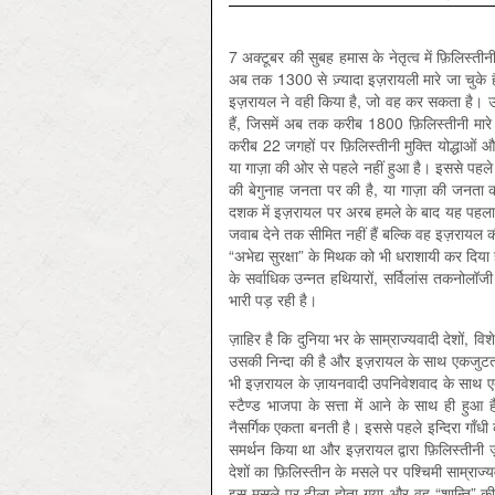
7 अक्टूबर की सुबह हमास के नेतृत्व में फ़िलिस्ती
अब तक 1300 से ज़्यादा इज़रायली मारे जा चुके हैं,
इज़रायल ने वही किया है, जो वह कर सकता है। उसक
हैं, जिसमें अब तक करीब 1800 फ़िलिस्तीनी मारे
करीब 22 जगहों पर फ़िलिस्तीनी मुक्ति योद्धाओं 
या गाज़ा की ओर से पहले नहीं हुआ है। इससे पहले
की बेगुनाह जनता पर की है, या गाज़ा की जनता 
दशक में इज़रायल पर अरब हमले के बाद यह पहला 
जवाब देने तक सीमित नहीं हैं बल्कि वह इज़रायल 
“अभेद्य सुरक्षा” के मिथक को भी धराशायी कर दिया 
के सर्वाधिक उन्नत हथियारों, सर्विलांस तकनोलॉज
भारी पड़ रही है।
ज़ाहिर है कि दुनिया भर के साम्राज्यवादी देशों, 
उसकी निन्दा की है और इज़रायल के साथ एकजुटता ज़
भी इज़रायल के ज़ायनवादी उपनिवेशवाद के साथ एक
स्टैण्ड भाजपा के सत्ता में आने के साथ ही हुआ ह
नैसर्गिक एकता बनती है। इससे पहले इन्दिरा गाँध
समर्थन किया था और इज़रायल द्वारा फ़िलिस्तीन
देशों का फ़िलिस्तीन के मसले पर पश्चिमी साम्रा
इस मसले पर ढीला होता गया और वह “शान्ति” की अपी