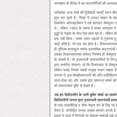
जनसंहार के विरोध में यह फलस्तीनियों की आत्मरक्ष
अधिकांश अरब देशों की पूँजीवादी सत्ताएँ अपने हि
शुरू कर चुकी हैं। मिस्र में अनवर सादत के स
लिबरेशन ऑर्गनाइज़ेशन ने एक शानदार सेक्युलर प्र
थे। लेकिन 1990 के दशक में यासर अराफ़ात ने भ
युद्धों के नेतृत्व के साथ ऐसा होता रहा है। लेक
बन्द नहीं किया। तमाम उतार-चढ़ावों से गुज़रता
खड़ी होती है, जो लड़ रहा होता है। विचारधारात
ही मुस्लिम ब्रदरहुड नामक इस्लामिक कट्टरपंथी सं
उसका विचारधारात्मक चरित्र निश्चय ही सेक्युल
हो सकती है, जो इज़रायली ज़ायनवादियों के विर
द्वारा स्थापित संगठन) जो कि विचारधारा से सेक्यु
लेकिन फतह जिसमें सबसे प्रमुख स्थान रखता है) 
वास्तव में, इस समझौतापरस्ती की अति-प्रतिक्रिय
पाला-पोसा था) और उसके द्वारा सशस्त्र संघर्ष क
को सकारात्मक दृष्टि से देखते हैं।
जब
हम
फ़िलिस्तीन
के
जारी
मुक्ति
संघर्ष
का
समर्थ
फ़िलिस्तीनी
जनता
द्वारा
इज़रायली
ज़ायनवादी
हत्या
के पास राजनीतिक व सैन्य नेतृत्व देने के लिए ज
तैयार है, उत्पीड़ित जनता उसका समर्थन करती है,
हमास ने गाज़ा में स्त्रियों पर पोशाक सम्बन्धी क