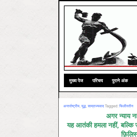
मुख्‍य पेज
परिचय
पुराने अंक
अन्तर्राष्ट्रीय
,
युद्ध
,
साम्राज्‍यवाद
Tagged:
फिलीस्‍तीन
अगर न्याय नह
यह आतंकी हमला नहीं, बल्कि ज
फ़िलिस