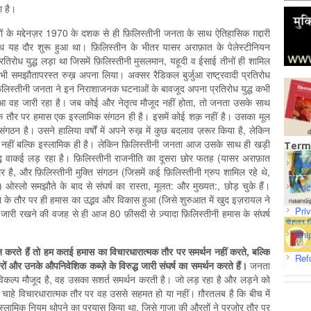
ा है।
तों के मद्देनज़र 1970 के दशक से ही फ़िलिस्तीनी जनता के साथ ऐतिहासिक ग़द्दारी
ाथ यह दौर शुरू हुआ था। फ़िलिस्तीन के भीतर यासर अराफ़ात के पेलेस्टीनियन
तिरोध युद्ध लड़ा था जिसमें फ़िलिस्तीनी मुसलमान, यहूदी व ईसाई तीनों ही शामिल
ी समझौतापरस्त रुख़ अपना लिया। अक्सर रैडिकल बुर्जुआ राष्ट्रवादी प्रतिरोध
िन फ़िलिस्तीनी जनता ने इन निराशाजनक घटनाओं के बावजूद अपना प्रतिरोध युद्ध कभी
 हुआ वह जारी रहा है। जब कोई और नेतृत्व मौजूद नहीं होता, तो जनता उसके साथ
्मक तौर पर हमास एक इस्लामिक संगठन ही है। इसमें कोई शक़ नहीं है। उसका मूल
गठन है। उसने हालिया वर्षों में अपने रुख़ में कुछ बदलाव ज़रूर किया है, लेकिन
र नहीं बल्कि इस्लामिक ही है। लेकिन फ़िलिस्तीनी जनता आज उसके साथ ही खड़ी
Term
ुद्ध वाकई लड़ रहा है। फ़िलिस्तीनी राजनीति का दूसरा छोर फतह (यासर अराफ़ात
Abo
लर है, और फ़िलिस्तीनी मुक्ति संगठन (जिसमें कई फ़िलिस्तीनी ग्रुप शामिल रहे थे,
ओस्लो समझौते के बाद से संघर्ष का रास्ता, मूलत: और मुख्यत:, छोड़ चुके हैं।
Pri
ा के तौर पर ही हमास का उद्भव और विकास हुआ (जिसे शुरुआत में खुद इज़रायल ने
Pri
ो जारी रखने की वजह से ही आज 80 फ़ीसदी से ज़्यादा फ़िलिस्तीनी हमास के संघर्ष
Shi
न
करते
हैं
तो
हम
कतई
हमास
का
विचारधारात्मक
तौर
पर
समर्थन
नहीं
करते
,
बल्कि
Ref
रों
और
उनके
औपनिवेशिक
कब्ज़े
के
विरुद्ध
जारी
संघर्ष
का
समर्थन
करते
हैं।
जनता
ो विकल्प मौजूद है, वह उसका सशर्त समर्थन करती है। जो लड़ रहा है और लड़ने को
 चाहे विचारधारात्मक तौर पर वह उससे सहमत हो या नहीं। ग़ौरतलब है कि बीच में
ई इस्लामिक नियम थोपने का प्रयास किया था, जिसे गाज़ा की औरतों ने पुरज़ोर तौर पर