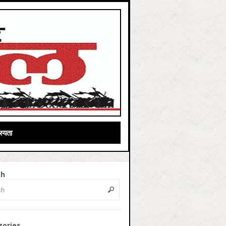
्यता
ch
gories