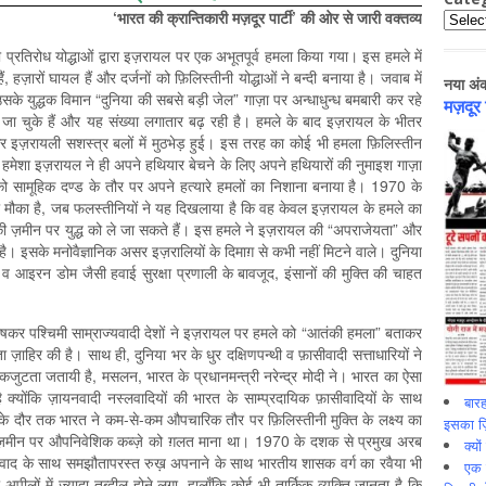
‘
भारत
की
क्रान्तिकारी
मज़दूर
पार्टी
’
की
ओर
से
जारी
वक्तव्य
Catego
नी प्रतिरोध योद्धाओं द्वारा इज़रायल पर एक अभूतपूर्व हमला किया गया। इस हमले में
 हज़ारों घायल हैं और दर्जनों को फ़िलिस्तीनी योद्धाओं ने बन्दी बनाया है। जवाब में
नया अं
े युद्धक विमान “दुनिया की सबसे बड़ी जेल” गाज़ा पर अन्धाधुन्ध बमबारी कर रहे
मज़दूर
 जा चुके हैं और यह संख्या लगातार बढ़ रही है। हमले के बाद इज़रायल के भीतर
और इज़रायली सशस्त्र बलों में मुठभेड़ हुई। इस तरह का कोई भी हमला फ़िलिस्तीन
 हमेशा इज़रायल ने ही अपने हथियार बेचने के लिए अपने हथियारों की नुमाइश गाज़ा
को सामूहिक दण्ड के तौर पर अपने हत्यारे हमलों का निशाना बनाया है। 1970 के
मौका है, जब फलस्तीनियों ने यह दिखलाया है कि वह केवल इज़रायल के हमले का
की ज़मीन पर युद्ध को ले जा सकते हैं। इस हमले ने इज़रायल की “अपराजेयता” और
है। इसके मनोवैज्ञानिक असर इज़रालियों के दिमाग़ से कभी नहीं मिटने वाले। दुनिया
ी व आइरन डोम जैसी हवाई सुरक्षा प्रणाली के बावजूद, इंसानों की मुक्ति की चाहत
विशेषकर पश्चिमी साम्राज्यवादी देशों ने इज़रायल पर हमले को “आतंकी हमला” बताकर
ाहिर की है। साथ ही, दुनिया भर के धुर दक्षिणपन्थी व फ़ासीवादी सत्ताधारियों ने
जुटता जतायी है, मसलन, भारत के प्रधानमन्त्री नरेन्द्र मोदी ने। भारत का ऐसा
ै क्योंकि ज़ायनवादी नस्लवादियों की भारत के साम्प्रदायिक फ़ासीवादियों के साथ
बारह
ी के दौर तक भारत ने कम-से-कम औपचारिक तौर पर फ़िलिस्तीनी मुक्ति के लक्ष्य का
इसका ज़ि
ी ज़मीन पर औपनिवेशिक कब्ज़े को ग़लत माना था। 1970 के दशक से प्रमुख अरब
क्यो
ज्यवाद के साथ समझौतापरस्त रुख़ अपनाने के साथ भारतीय शासक वर्ग का रवैया भी
एक इ
लों में ज़्यादा तब्दील होने लगा, हालाँकि कोई भी तार्किक व्यक्ति जानता है कि