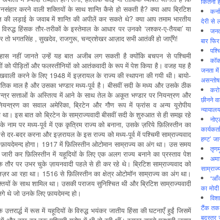
कितनी ह
संहार करने वाली शक्तियों के साथ शान्ति कैसे हो सकती है? क्या आप ब्रिटिश
कर्न
्ति की लड़ाई के जवाब में शान्ति की अपीलें कर सकते थे? क्या आप तमाम भारतीय
देरी से 
 के विरुद्ध हिंसक तौर-तरीकों के इस्तेमाल के आधार पर उनको ‘लश्कर-ए-तैयबा’ या
जनत
तो भगतसिंह , सुखदेव, राजगुरू, चन्द्रशेखर आज़ाद सभी आतंकी हो जाएँगे!
बार फिर
पश्
हास नहीं जानते उन्हें यह बात अजीब लग सकती है क्योंकि बचपन से पश्चिमी
कॉक
ियों को पीड़ितों और फलस्तीनियों को आतंकवादी के रूप में पेश किया है। वजह यह है
जनता में
 की रखवाली करने के लिए 1948 में इज़रायल के राज्य की स्थापना की गयी थी। बायो-
असन्‍तो
ीतिक माल है और उसका भण्डार मध्य-पूर्व है। बीसवीं सदी के मध्य और उसके ठीक
करोड
्वतन्त्र सत्ताओं के अस्तित्व में आने के साथ तेल के अकूत भण्डार पर नियन्त्रण और
छीनने व
ियन्त्रण का सवाल अमेरिका, ब्रिटेन और गौण रूप में फ्रांस व अन्य यूरोपीय
न्यायाल
 था। इस बात को ब्रिटेन के साम्राज्यवादी बीसवीं सदी के शुरुआत से ही समझ रहे
नोए
े नाम पर मध्य-पूर्व में एक कृत्रिम राज्य को बनाना, उसके ज़रिये फ़िलिस्तीन का
कार्यकर्
दर-बदर करना और इज़रायल के इस राज्य को मध्य-पूर्व में पश्चिमी साम्राज्यवाद
हण्ट’ जा
ं फ़ायदेमन्द होगा। 1917 में फ़िलिस्तीन ओटोमान साम्राज्य का अंग था। उस समय
तृणम
ा जारी कर फ़िलिस्तीन में यहूदियों के लिए एक अलग राज्य बनाने का प्रस्ताव पेश
अमान
 के तौर पर उभर चुके ज़ायनवादी पहले से ही कर रहे थे। ब्रिटिश साम्राज्यवाद को
साम्राज्
़र आ रहा था। 1516 से फ़िलिस्तीन का क्षेत्र ओटोमॉन साम्राज्य का अंग था।
“आँ
ी शक्तियों के साथ शामिल था। उसकी पराजय सुनिश्चित थी और ब्रिटिश साम्राज्यवादी
का मोदी
 लगे थे जो उनके लिए फ़ायदेमन्द हो।
विशा
टैंक तक
्तरार्द्ध में रूस में यहूदियों के विरुद्ध भयंकर जातीय हिंसा की घटनाएँ हुईं जिसमें
बदस्तूर 