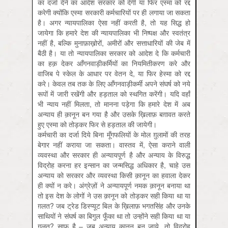
का दर्जा देने का आदेश सरकार को देगी या फिर एस्मा को रद्द
करेगी क्योंकि एस्मा सरकारी कर्मचारियों पर ही लगाया जा सकता
है। अगर न्यायपालिका ऐसा नहीं करती है, तो यह सिद्ध हो
जायेगा कि हमारे देश की न्यायपालिका भी निष्पक्ष और स्वतंत्र
नहीं है, बल्कि मुनाफ़ाख़ोरों, अमीरों और सत्ताधारियों की जेब में
बैठी है। या तो न्यायपालिका सरकार को आदेश दे कि कर्मचारी
का हक़ देकर आँगनवाड़ीकर्मियों का नियमितीकरण करे और
वाजिब पे स्केल के आधार पर वेतन दे, या फिर हेस्मा को रद्द
करे। केवल तब तक के लिए आँगनवाड़ीकर्मी अपने संघर्ष को नये
रूपों में जारी रखेंगी और हड़ताल को स्थगित करेंगी। यदि वहाँ
भी न्याय नहीं मिलता, तो मानना पड़ेगा कि हमारे देश में अब
अन्याय ही क़ानून बन गया है और उसके ख़िलाफ़ बग़ावत करते
हुए एस्मा को तोड़कर फिर से हड़ताल की जायेगी।
कर्मचारी का दर्जा दिये बिना मूँगफलियों के मोल ग़ुलामों की तरह
बेगार नहीं कराया जा सकता। वास्तव में, ऐसा कराने वाली
व्यवस्था और सरकार ही अन्यायपूर्ण है और अन्याय के विरुद्ध
विद्रोह करना हर इन्सान का जन्मसिद्ध अधिकार है, चाहे उस
अन्याय को सरकार और व्यवस्था किसी क़ानून का हवाला देकर
ही क्यों न करे। अंग्रेज़ों ने अन्यायपूर्ण नमक क़ानून बनाया था
तो इस देश के लोगों ने उस क़ानून को तोड़कर सही किया था या
ग़लत? जब ट्रेड डिस्प्यूट बिल के ख़िलाफ़ भगतसिंह और उनके
साथियों ने संघर्ष का बिगुल फूँका था तो उन्होंने सही किया था या
ग़लत? साफ़ है – जब अन्याय क़ानून बन जाये, तो विद्रोह