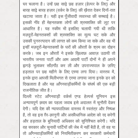
घर चलाना है। उन्हें छह साढ़े छह हज़ार (हेल्पर के लिए) और
बारह साढ़े बारह हज़ार (वर्कर के लिए) की ख़ैरात देकर दिनों-रात
खटाया जाता है। यही इस पूँजीवादी व्यवस्था की सच्चाई है।
इसकी नींव ही मेहनतकश लोगों की श्रमशक्ति की लूट पर
आधारित है। यह स्कीम भी इसलिए चलायी गयी थी ताकि
मज़दूरों-मेहनतकशों की श्रमशक्ति का मूल्य घट सके और
उसकी पुनरुत्पादन की लागत को कम किया जा सके और वह भी
इन्हीं मज़दूरों-मेहनतकशों के घरों की औरतों के श्रम का दोहन
करके। जब इन औरतों ने इसके ख़िलाफ़ आवाज़ उठायी तो
भारतीय जनता पार्टी और आम आदमी पार्टी दोनों ने ही अपने
झगड़े भुलाकर साँठगाँठ कर ली और उपराज्यपाल के ज़रिए
हड़ताल पर छह महीने के लिए एस्मा लगा दिया। वास्तव में,
इनके द्वारा आपसी मिलीभगत से एस्मा लगाया जाना इनके डर को
दिखलाता है और यह आँगनवाड़ीकर्मियों के संघर्ष की एक बड़ी
राजनीतिक जीत है।
दिल्ली स्टेट आँगनवाड़ी वर्कर्स एण्ड हेल्पर्स यूनियन इस
अन्यायपूर्ण क़दम का पहला जवाब इसे अदालत में चुनौती देकर
देगी। यदि देश की न्यायपालिका वास्तव में स्वतंत्र और निष्पक्ष
है, तो वह इस ग़ैर-क़ानूनी और असंवैधानिक आदेश को रद्द करेगी
और हड़ताल के बुनियादी अधिकार को सुनिश्चित करेगी। यदि
वह सरकार और चुनावी पार्टियों की जेब में नहीं बैठी है, तो वह या
तो आँगनवाड़ीकर्मियों को नियमितीकरण कर सरकारी कर्मचारी