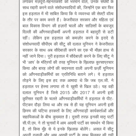
लगाकर मज़दूरों-मेहनतकशों को भरमाने वाले, उनके संघर्षों के
साथ ग़द्दारी करने वाले संशोधनवादियों की, जिन्होंने एक बार फिर
इस हड़ताल में भी साबित किया कि ये व्यवस्था की सेफ़्टी वॉल्व
के तौर पर काम करते हैं। केजरीवाल सरकार और महिला एवं
बाल विकास विभाग की हज़ारों चालों और साज़िशों के बावजूद
दिल्ली की आँगनवाड़ीकर्मी अपनी हड़ताल में बहादुरी से डटी
रहीं। लेकिन इस हड़ताल को कमज़ोर करने के इरादे से
संशोधनवादी सीपीएम की सीटू की दलाल यूनियन ने केजरीवाल
सरकार के साथ अब सौदेबाज़ी करने का एक भी मौक़ा हाथ से
नहीं जाने दिया। पूरी हड़ताल में सौदेबाज़ी करने के लिए सीटू ने
भी ‘आप’ के मंत्रियों की तरह यूनियन के ख़िलाफ़ कुत्साप्रचार
किया और बारह लोगों की सदस्यता वाली अपनी फ़र्ज़ी यूनियन
को आँगनवाड़ीकर्मियों का प्रतिनिधि बताने लगे। ये हड़ताल
तोड़ने के लिए इस हद तक आमादा थे कि जब एल.जी. ने
हड़ताल पर हेस्मा लगाया तो ये ख़ुशी से खिल उठे। यह वही
दलाल यूनियन है जिसे 2015 और 2017 में अपनी इसी
कुत्सित ग़द्दारी के चलते आँगनवाड़ीकर्मियों ने हड़ताल से पीट-
पीटकर दौड़ा लिया था और तब से ही यह यूनियन अपनी इसी
क़िस्म की घटिया हरकतों के लिए आँगनवाड़ी कार्यकर्ताओं और
सहायिकाओं के बीच कुख्यात है। दूसरी तरफ़ इनकी मातृ पार्टी
सी.पी.एम. ने तो चुनावों में आम आदमी पार्टी का समर्थन भी किया
है, तो किस मुँह से ये इनके ख़िलाफ़ बोलेंगे। असल में सीटू
अपनी दलाली और आम आदमी पार्टी के साथ मिलकर की गयी