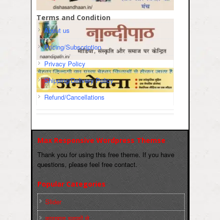
Terms and Condition
About us
Pricing/Subscription
Privacy Policy
Shipping/Delivery Policy
Refund/Cancellations
Max Responsive Wordpress Themse
Thank you for using this free theme. If you have
questions, please feel free contact.
Popular Categories
Slider
कारख़ाना इलाक़ों से