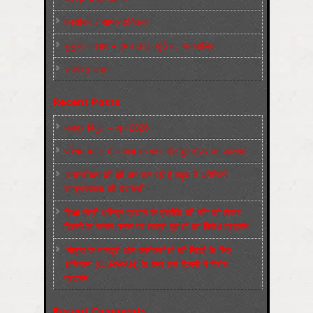
फ़ासीवाद / साम्‍प्रदायिकता
बुर्जुआ जनवाद – दमन तंत्र, पुलिस, न्‍यायपालिका
संघर्षरत जनता
Recent Posts
मज़दूर बिगुल – जून 2026
पश्चिम बंगाल में भाजपा सरकार और बुलडोज़र का आतंक!
अमानवीयता की हदें पार कर रही है क्यूबा में अमेरिकी
साम्राज्यवाद की घेराबन्दी
शिक्षा मंत्री धर्मेन्द्र प्रधान के इस्तीफ़े की माँग को लेकर
दिल्ली के जन्तर-मन्तर पर छात्रों-युवाओं का विरोध प्रदर्शन
‘नोएडा के मज़दूरों और कार्यकर्ताओं की रिहाई के लिए
अभियान’ (CaRWAN) के बैनर तले दिल्ली में विरोध
प्रदर्शन
Recent Comments