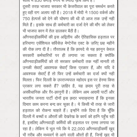
सालों में 830 करोड़ रुपये से ज़्यादा ख़र्च किये हैं।
दूसरी तरफ़ भाजपा सरकार भी केजरीवाल का पूरा समर्थन करते
हुए वही राग अलाप रही है। 2018 में मोदी ने 1500 वर्कर्स और
750 हेल्पर्स को देने की घोषणा की थी वो आज तक उन्हें नहीं
मिले हैं। इसके साथ ही कर्मचारी का दर्जा देने की माँग को लेकर
भी भाजपा कान में तेल डालकर बैठी है।
आँगनवाड़ीकर्मियों की इस अद्वितीय और ऐतिहासिक हड़ताल पर
हरियाणा एसेंशियल सर्विसेज़ मेण्टेनेंस एक्ट के ज़रिए छह महीने
की रोक लगा दी है। ग़ौरतलब है कि क़ायदे से यह क़ानून केवल
सरकारी कर्मचारियों पर ही लगाया जा सकता है क्योंकि
आँगनवाड़ीकर्मियों को तो सरकार कर्मचारी तक नहीं मानती तो
उनकी सेवाएँ आवश्यक सेवाएँ किस प्रकार हैं, और यदि वे
आवश्यक सेवाएँ हैं तो फिर उन्हें कर्मचारी का दर्जा क्यों नहीं
मिलता। फिर दिल्ली के उपराज्यपाल महोदय इस पर हेस्मा किस
प्रकार लगा सकते हैं? ज़ाहिर है, यह क़दम पूरी तरह से
असंवैधानिक और ग़ैर-क़ानूनी है। लेकिन आम आदमी पार्टी और
भारतीय जनता पार्टी दोनों इस क़दर भयाक्रान्त हैं कि इनका
दिमाग़ काम करना बन्द कर चुका है। ये किसी भी तरह से जारी
हड़ताल को रोकना चाहते हैं। इन्होंने तर्क दिया है कि चूँकि
दिल्ली में बच्चों व औरतों की देखरेख के कार्य को हानि पहुँच रही
है, इसलिए आँगनवाड़ी कर्मियों की हड़ताल पर एस्मा लगाया जा
रहा है। लेकिन ये भूल गये कि ये 22,000 आँगनवाड़ीकर्मी ख़ुद
भी ग़रीब और मध्यवर्ग से आने वाली औरतें ही हैं, जिन्हें ख़ुद भी