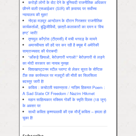
करोड़ों लोगों के वोट देने के बुनियादी राजनीतिक अधिकार
छीनने वाली एसआईआर (SIR) की क़वायद पर सर्वोच्च
न्यायालय की मुहर!
नोएडा मज़दूर आन्दोलन के दौरान गिरफ़्तार राजनीतिक
कार्यकर्ताओं, बुद्धिजीवियों, छात्रों-कलाकारों का दमन व ‘विच
हण्ट’ जारी!
तृणमूल काँग्रेस (टीएमसी) में मची भगदड़ के मायने
अमानवीयता की हदें पार कर रही है क्यूबा में अमेरिकी
साम्राज्यवाद की घेराबन्दी
“आँकड़े छिपाओ, बेरोज़गारी भगाओ!” बेरोज़गारी से लड़ने
का मोदी सरकार का नायाब नुस्ख़ा
विशाखापट्टनम स्टील प्लाण्ट से लेकर सूरत के सेप्टिक
टैंक तक कार्यस्थल पर मज़दूरों की मौतों का सिलसिला
बदस्तूर जारी है!
कविता : कचोटती स्वतन्त्रता / नाज़िम हिकमत Poem :
A Sad State Of Freedom / Nazim Hikmet
महान साहित्यकार मक्सिम गोर्की के स्मृति दिवस (18 जून)
के अवसर पर
साथी कविता कृष्णपल्लवी की एक मौजूँ कविता – हमला हो
चुका है!
Subscribe