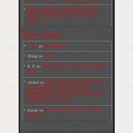
‘नोएडा के मज़दूरों और कार्यकर्ताओं की रिहाई के लिए
अभियान’ (CaRWAN) के बैनर तले दिल्ली में विरोध
प्रदर्शन
Recent Comments
sneha
on
बिगुल पुस्तिकाएँ
Dhiraj
on
सम्पर्क
D. K
on
कश्मीर के हालात और मोदी सरकार के दावों की
सच्चाई
vikrant
on
कर्नाटक चुनावों के नतीजे, मोदी सरकार की
बढ़ती अलोकप्रियता, फ़ासिस्टों की बढ़ती बेचैनी,
साम्प्रदायिक उन्माद व अन्धराष्ट्रवादी लहर पैदा करने की
बढ़ती साज़िशें और हमारे कार्यभार
Kanak
on
पुस्‍तकों की पीडीएफ : कार्ल मार्क्‍स : जीवन
और शिक्षाएं