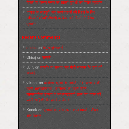
दिल्ली के जन्तर-मन्तर पर छात्रों-युवाओं का विरोध प्रदर्शन
‘नोएडा के मज़दूरों और कार्यकर्ताओं की रिहाई के लिए
अभियान’ (CaRWAN) के बैनर तले दिल्ली में विरोध
प्रदर्शन
Recent Comments
sneha
on
बिगुल पुस्तिकाएँ
Dhiraj
on
सम्पर्क
D. K
on
कश्मीर के हालात और मोदी सरकार के दावों की
सच्चाई
vikrant
on
कर्नाटक चुनावों के नतीजे, मोदी सरकार की
बढ़ती अलोकप्रियता, फ़ासिस्टों की बढ़ती बेचैनी,
साम्प्रदायिक उन्माद व अन्धराष्ट्रवादी लहर पैदा करने की
बढ़ती साज़िशें और हमारे कार्यभार
Kanak
on
पुस्‍तकों की पीडीएफ : कार्ल मार्क्‍स : जीवन
और शिक्षाएं