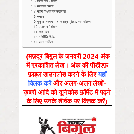
विशेष लेख / रिपोर्ट
संघर्षरत जनता
महान शिक्षकों की कलम से
समाज
बुर्जुआ जनवाद – दमन तंत्र, पुलिस, न्यायपालिका
पर्यावरण / विज्ञान
लेखमाला
गतिविधि रिपोर्ट
कला-साहित्य
(मज़दूर बिगुल के जनवरी 2024 अंक
में प्रकाशित लेख। अंक की पीडीएफ़
फ़ाइल डाउनलोड करने के लिए
यहाँ
क्लिक करें
और अलग-अलग लेखों-
ख़बरों आदि को यूनिकोड फ़ॉर्मेट में पढ़ने
के लिए उनके शीर्षक पर क्लिक करें)