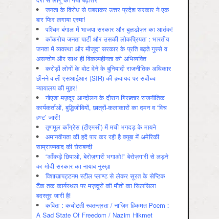
जनता के विरोध से घबराकर उत्तर प्रदेश सरकार ने एक
बार फिर लगाया एस्मा!
पश्चिम बंगाल में भाजपा सरकार और बुलडोज़र का आतंक!
कॉकरोच जनता पार्टी और उसकी लोकप्रियता : भारतीय
जनता में व्‍यवस्‍था और मौजूदा सरकार के प्रति बढ़ते गुस्‍से व
असन्‍तोष और साथ ही विकल्‍पहीनता की अभिव्‍यक्ति
करोड़ों लोगों के वोट देने के बुनियादी राजनीतिक अधिकार
छीनने वाली एसआईआर (SIR) की क़वायद पर सर्वोच्च
न्यायालय की मुहर!
नोएडा मज़दूर आन्दोलन के दौरान गिरफ़्तार राजनीतिक
कार्यकर्ताओं, बुद्धिजीवियों, छात्रों-कलाकारों का दमन व ‘विच
हण्ट’ जारी!
तृणमूल काँग्रेस (टीएमसी) में मची भगदड़ के मायने
अमानवीयता की हदें पार कर रही है क्यूबा में अमेरिकी
साम्राज्यवाद की घेराबन्दी
“आँकड़े छिपाओ, बेरोज़गारी भगाओ!” बेरोज़गारी से लड़ने
का मोदी सरकार का नायाब नुस्ख़ा
विशाखापट्टनम स्टील प्लाण्ट से लेकर सूरत के सेप्टिक
टैंक तक कार्यस्थल पर मज़दूरों की मौतों का सिलसिला
बदस्तूर जारी है!
कविता : कचोटती स्वतन्त्रता / नाज़िम हिकमत Poem :
A Sad State Of Freedom / Nazim Hikmet