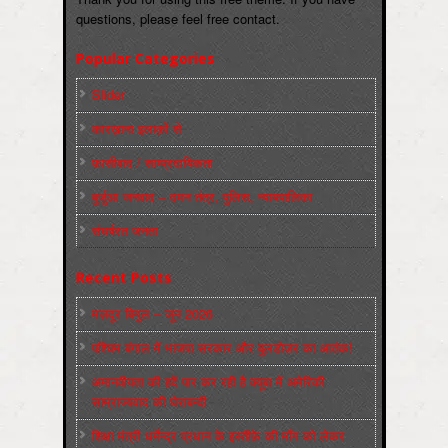
questions, please feel free contact.
Popular Categories
Slider
कारख़ाना इलाक़ों से
फ़ासीवाद / साम्‍प्रदायिकता
बुर्जुआ जनवाद – दमन तंत्र, पुलिस, न्‍यायपालिका
संघर्षरत जनता
Recent Posts
मज़दूर बिगुल – जून 2026
पश्चिम बंगाल में भाजपा सरकार और बुलडोज़र का आतंक!
अमानवीयता की हदें पार कर रही है क्यूबा में अमेरिकी
साम्राज्यवाद की घेराबन्दी
शिक्षा मंत्री धर्मेन्द्र प्रधान के इस्तीफ़े की माँग को लेकर