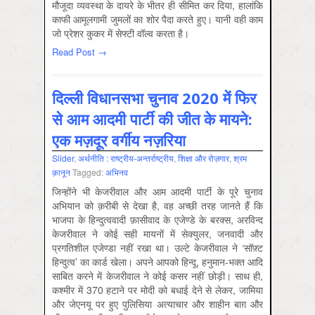
मौजूदा व्‍यवस्‍था के दायरे के भीतर ही सीमित कर दिया, हालांकि
काफी आमूलगामी जुमलों का शोर पैदा करते हुए। यानी वही काम
जो प्रेशर कुकर में सेफ्टी वॉल्‍व करता है।
Read Post →
दिल्‍ली विधानसभा चुनाव 2020 में फिर
से आम आदमी पार्टी की जीत के मायने:
एक मज़दूर वर्गीय नज़रिया
Slider
,
अर्थनीति : राष्‍ट्रीय-अन्‍तर्राष्‍ट्रीय
,
शिक्षा और रोज़गार
,
श्रम
क़ानून
Tagged:
अभिनव
जिन्‍होंने भी केजरीवाल और आम आदमी पार्टी के पूरे चुनाव
अभियान को क़रीबी से देखा है, वह अच्‍छी तरह जानते हैं कि
भाजपा के हिन्‍दुत्‍ववादी फ़ासीवाद के एजेण्‍डे के बरक्‍स, अरविन्‍द
केजरीवाल ने कोई सही मायनों में सेक्‍युलर, जनवादी और
प्रगतिशील एजेण्‍डा नहीं रखा था। उल्‍टे केजरीवाल ने ‘सॉफ़्ट
हिन्‍दुत्‍व’ का कार्ड खेला। अपने आपको हिन्‍दू, हनुमान-भक्‍त आदि
साबित करने में केजरीवाल ने कोई कसर नहीं छोड़ी। साथ ही,
कश्‍मीर में 370 हटाने पर मोदी को बधाई देने से लेकर, जामिया
और जेएनयू पर हुए पुलिसिया अत्‍याचार और शाहीन बाग़ और