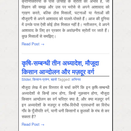
क्रान्तिकारियों के पास उत्‍साह के स्रोतों का अभाव है, जो
विज्ञान की समझ और उस पर भरोसे से अपने आशावाद को
ग्रहण करते, बल्कि ठोस मिसालों, घटनाओं या नेताओं की
मौजूदगी से अपने आशावाद को पालते-पोसते हैं। आज की दुनिया
में उनके पास ऐसी कोई ठोस मिसाल नहीं है। नतीजतन, वे अपने
आशावाद के लिए हर प्रकार के अवांछनीय स्रोतों पर जाते हैं।
कुछ मिसालों से समझिए।
Read Post →
कृषि-सम्‍बन्‍धी तीन अध्‍यादेश, मौजूदा
किसान आन्‍दोलन और मज़दूर वर्ग
Slider
,
किसान-प्रश्‍न
,
बहसें
Tagged:
अभिनव
मौजूदा लेख में हम विस्‍तार से चर्चा करेंगे कि इन कृषि-सम्‍बन्‍धी
अध्‍यादेशों से किन्‍हें लाभ होगा, किन्‍हें नुक़सान होगा, मौजूदा
किसान आन्‍दोलन का वर्ग चरित्र क्‍या है, और क्‍या मज़दूर वर्ग
इन अध्‍यादेशों के मज़दूर व ग़रीब-विरोधी प्रावधानों का विरोध
गाँव के पूँजीपति वर्ग, यानी धनी किसानों व कुलकों के मंच से कर
सकता है?
Read Post →