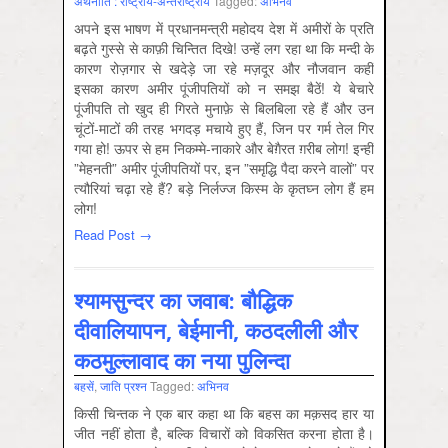
अर्थनीति : राष्‍ट्रीय-अन्‍तर्राष्‍ट्रीय
Tagged:
अभिनव
अपने इस भाषण में प्रधानमन्‍त्री महोदय देश में अमीरों के प्रति
बढ़ते गुस्‍से से काफ़ी चिन्तित दिखे! उन्‍हें लग रहा था कि मन्‍दी के
कारण रोज़गार से खदेड़े जा रहे मज़दूर और नौजवान कहीं
इसका कारण अमीर पूंजीपतियों को न समझ बैठें! ये बेचारे
पूंजीपति तो खुद ही गिरते मुनाफ़े से बिलबिला रहे हैं और उन
चूंटों-माटों की तरह भगदड़ मचाये हुए हैं, जिन पर गर्म तेल गिर
गया हो! ऊपर से हम निकम्‍मे-नाकारे और बेग़ैरत ग़रीब लोग! इन्‍हीं
”मेहनती” अमीर पूंजीपतियों पर, इन ”समृद्धि पैदा करने वालों” पर
त्‍यौरियां चढ़ा रहे हैं? बड़े निर्लज्‍ज किस्‍म के कृतघ्‍न लोग हैं हम
लोग!
Read Post →
श्‍यामसुन्‍दर का जवाब: बौद्धिक
दीवालियापन, बेईमानी, कठदलीली और
कठमुल्‍लावाद का नया पुलिन्‍दा
बहसें
,
जाति प्रश्‍न
Tagged:
अभिनव
किसी चिन्‍तक ने एक बार कहा था कि बहस का मक़सद हार या
जीत नहीं होता है, बल्कि विचारों को विकसित करना होता है।