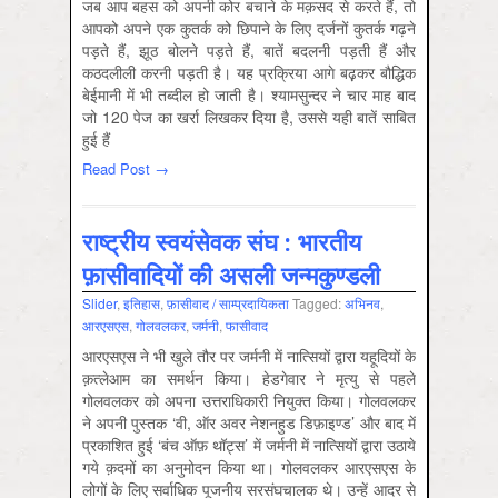
जब आप बहस को अपनी कोर बचाने के मक़सद से करते हैं, तो
आपको अपने एक कुतर्क को छिपाने के लिए दर्जनों कुतर्क गढ़ने
पड़ते हैं, झूठ बोलने पड़ते हैं, बातें बदलनी पड़ती हैं और
कठदलीली करनी पड़ती है। यह प्रक्रिया आगे बढ़़कर बौद्धिक
बेईमानी में भी तब्‍दील हो जाती है। श्‍यामसुन्‍दर ने चार माह बाद
जो 120 पेज का खर्रा लिखकर दिया है, उससे यही बातें साबित
हुई हैं
Read Post →
राष्ट्रीय स्वयंसेवक संघ : भारतीय
फ़ासीवादियों की असली जन्मकुण्डली
Slider
,
इतिहास
,
फ़ासीवाद / साम्‍प्रदायिकता
Tagged:
अभिनव
,
आरएसएस
,
गोलवलकर
,
जर्मनी
,
फासीवाद
आरएसएस ने भी खुले तौर पर जर्मनी में नात्सियों द्वारा यहूदियों के
क़त्लेआम का समर्थन किया। हेडगेवार ने मृत्यु से पहले
गोलवलकर को अपना उत्तराधिकारी नियुक्त किया। गोलवलकर
ने अपनी पुस्तक ‘वी, ऑर अवर नेशनहुड डिफ़ाइण्ड’ और बाद में
प्रकाशित हुई ‘बंच ऑफ़ थॉट्स’ में जर्मनी में नात्सियों द्वारा उठाये
गये क़दमों का अनुमोदन किया था। गोलवलकर आरएसएस के
लोगों के लिए सर्वाधिक पूजनीय सरसंघचालक थे। उन्हें आदर से