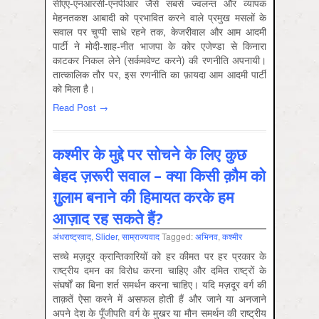
सीएए-एनआरसी-एनपीआर जैसे सबसे ज्‍वलन्‍त और व्‍यापक
मेहनतकश आबादी को प्रभावित करने वाले प्रमुख मसलों के
सवाल पर चुप्‍पी साधे रहने तक, केजरीवाल और आम आदमी
पार्टी ने मोदी-शाह-नीत भाजपा के कोर एजेण्‍डा से किनारा
काटकर निकल लेने (सर्कमवेण्‍ट करने) की रणनीति अपनायी।
तात्‍कालिक तौर पर, इस रणनीति का फ़ायदा आम आदमी पार्टी
को मिला है।
Read Post →
कश्मीर के मुद्दे पर सोचने के लिए कुछ
बेहद ज़रूरी सवाल – क्‍या किसी क़ौम को
ग़ुुलाम बनाने की हिमायत करके हम
आज़ाद रह सकते हैं?
अंधराष्‍ट्रवाद
,
Slider
,
साम्राज्‍यवाद
Tagged:
अभिनव
,
कश्‍मीर
सच्चे मज़दूर क्रान्तिकारियों को हर कीमत पर हर प्रकार के
राष्ट्रीय दमन का विरोध करना चाहिए और दमित राष्ट्रों के
संघर्षों का बिना शर्त समर्थन करना चाहिए। यदि मज़दूर वर्ग की
ताक़तें ऐसा करने में असफल होती हैं और जाने या अनजाने
अपने देश के पूँजीपति वर्ग के मुखर या मौन समर्थन की राष्ट्रीय