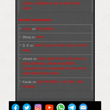
अभियान’ (CaRWAN) के बैनर तले दिल्ली में विरोध
प्रदर्शन
Recent Comments
sneha
on
बिगुल पुस्तिकाएँ
Dhiraj
on
सम्पर्क
D. K
on
कश्मीर के हालात और मोदी सरकार के दावों की
सच्चाई
vikrant
on
कर्नाटक चुनावों के नतीजे, मोदी सरकार की
बढ़ती अलोकप्रियता, फ़ासिस्टों की बढ़ती बेचैनी,
साम्प्रदायिक उन्माद व अन्धराष्ट्रवादी लहर पैदा करने की
बढ़ती साज़िशें और हमारे कार्यभार
Kanak
on
पुस्‍तकों की पीडीएफ : कार्ल मार्क्‍स : जीवन
और शिक्षाएं
मज़दूर बिगुल
Powered by
WordPress
Max Magazine Theme was created by