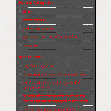
Popular Categories
Slider
कारख़ाना इलाक़ों से
फ़ासीवाद / साम्‍प्रदायिकता
बुर्जुआ जनवाद – दमन तंत्र, पुलिस, न्‍यायपालिका
संघर्षरत जनता
Recent Posts
मज़दूर बिगुल – जून 2026
पश्चिम बंगाल में भाजपा सरकार और बुलडोज़र का आतंक!
अमानवीयता की हदें पार कर रही है क्यूबा में अमेरिकी
साम्राज्यवाद की घेराबन्दी
शिक्षा मंत्री धर्मेन्द्र प्रधान के इस्तीफ़े की माँग को लेकर
दिल्ली के जन्तर-मन्तर पर छात्रों-युवाओं का विरोध प्रदर्शन
‘नोएडा के मज़दूरों और कार्यकर्ताओं की रिहाई के लिए