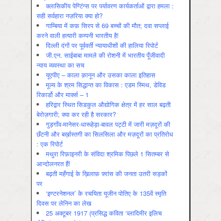
क्लासिकीय पेण्टिंग्स पर पर्यावरण कार्यकर्ताओं द्वारा हमला :
सही सर्वहारा नज़रिया क्या हो?
गाम्बिया में कफ़ सिरप से 69 बच्चों की मौत; दवा सप्लाई
करने वाली हत्यारी कम्पनी भारतीय है!
दिल्ली दंगों पर पूर्ववर्ती न्यायाधीशों की हालिया रिपोर्ट
जी.एन. साईबाबा मामले की रोशनी में भारतीय पूँजीवादी
न्याय व्यवस्था का सच
यूएपीए – काला क़ानून और उसका काला इतिहास
मूल्य के श्रम सिद्धान्त का विकास : एडम स्मिथ, डेविड
रिकार्डो और मार्क्स – 1
हरिद्वार स्थित सिडकुल औद्योगिक क्षेत्र में हर साल बढ़ती
बेरोज़गारी; क्या कर रही है सरकार?
गुड़गाँव-मानेसर-धारूहेड़ा-बावल पट्टी में जारी मज़दूरों की
छँटनी और बर्ख़ास्तगी का सिलसिला और मज़दूरों का प्रतिरोध
: एक रिपोर्ट
मथुरा रिफ़ाइनरी के संविदा श्रमिक पिछले 1 सितम्बर से
आन्दोलनरत हैं!
बढ़ती महँगाई के ख़िलाफ़ फ़्रांस की जनता उतरी सड़कों
पर
‘इण्टरनेशनल’ के रचयिता यूजीन पोतिए के 135वें स्मृति
दिवस पर लेनिन का लेख
25 अक्टूबर 1917 (प्रसिद्ध कविता ‘व्लादिमीर इलिच