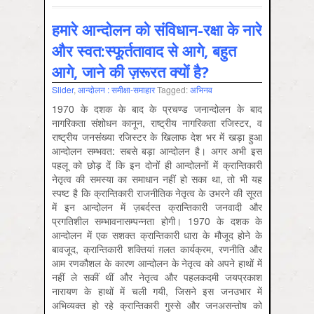
हमारे आन्‍दोलन को संविधान-रक्षा के नारे
और स्‍वत:स्‍फूर्ततावाद से आगे, बहुत
आगे, जाने की ज़रूरत क्‍यों है?
Slider
,
आन्‍दोलन : समीक्षा-समाहार
Tagged:
अभिनव
1970 के दशक के बाद के प्रचण्‍ड जनान्‍दोलन के बाद
नागरिकता संशोधन कानून, राष्‍ट्रीय नागरिकता रजिस्‍टर, व
राष्‍ट्रीय जनसंख्‍या रजिस्‍टर के खिलाफ देश भर में खड़ा हुआ
आन्‍दोलन सम्‍भवत: सबसे बड़ा आन्‍दोलन है। अगर अभी इस
पहलू को छोड़ दें कि इन दोनों ही आन्‍दोलनों में क्रान्तिकारी
नेतृत्‍व की समस्‍या का समाधान नहीं हो सका था, तो भी यह
स्‍पष्‍ट है कि क्रान्तिकारी राजनीतिक नेतृत्‍व के उभरने की सूरत
में इन आन्‍दोलन में ज़बर्दस्‍त क्रान्तिकारी जनवादी और
प्रगतिशील सम्‍भावनासम्‍पन्‍नता होगी। 1970 के दशक के
आन्‍दोलन में एक सशक्‍त क्रान्तिकारी धारा के मौजूद होने के
बावजूद, क्रान्तिकारी शक्तियां ग़लत कार्यक्रम, रणनीति और
आम रणकौशल के कारण आन्‍दोलन के नेतृत्‍व को अपने हाथों में
नहीं ले सकीं थीं और नेतृत्‍व और पहलकदमी जयप्रकाश
नारायण के हाथों में चली गयी, जिसने इस जनउभार में
अभिव्‍यक्‍त हो रहे क्रान्तिकारी गुस्‍से और जनअसन्‍तोष को