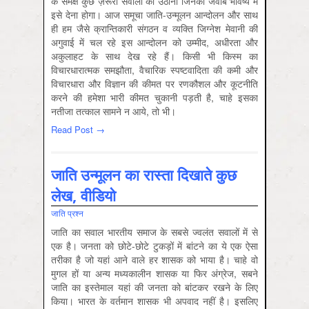
के समक्ष कुछ ज़रूरी सवालों को उठाना जिनका जवाब भविष्य में
इसे देना होगा। आज समूचा जाति-उन्मूलन आन्दोलन और साथ
ही हम जैसे क्रान्तिकारी संगठन व व्यक्ति जिग्नेश मेवानी की
अगुवाई में चल रहे इस आन्दोलन को उम्मीद, अधीरता और
अकुलाहट के साथ देख रहे हैं। किसी भी किस्म का
विचारधारात्मक समझौता, वैचारिक स्पष्टवादिता की कमी और
विचारधारा और विज्ञान की कीमत पर रणकौशल और कूटनीति
करने की हमेशा भारी कीमत चुकानी पड़ती है, चाहे इसका
नतीजा तत्काल सामने न आये, तो भी।
Read Post →
जाति उन्‍मूलन का रास्‍ता दिखाते कुछ
लेख, वीडियो
जाति प्रश्‍न
जाति का सवाल भारतीय समाज के सबसे ज्‍वलंत सवालों में से
एक है। जनता को छोटे-छोटे टुकड़ों में बांटने का ये एक ऐसा
तरीका है जो यहां आने वाले हर शासक को भाया है। चाहे वो
मुगल हों या अन्‍य मध्‍यकालीन शासक या फिर अंग्रेज, सबने
जाति का इस्‍तेमाल यहां की जनता को बांटकर रखने के लिए
किया। भारत के वर्तमान शासक भी अपवाद नहीं है। इसलिए