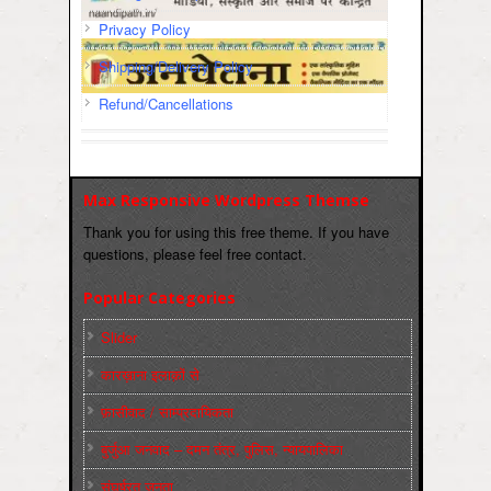
Privacy Policy
Shipping/Delivery Policy
Refund/Cancellations
Max Responsive Wordpress Themse
Thank you for using this free theme. If you have
questions, please feel free contact.
Popular Categories
Slider
कारख़ाना इलाक़ों से
फ़ासीवाद / साम्‍प्रदायिकता
बुर्जुआ जनवाद – दमन तंत्र, पुलिस, न्‍यायपालिका
संघर्षरत जनता