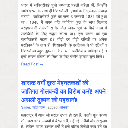
भारत में सावि‍त्रीबाई फुले सम्भवत: पहली महि‍ला थीं, जि‍न्होंने
जाति‍ प्रथा के साथ ही स्त्रि‍यों की गुलामी के ि‍ख़लाफ़ आवाज़
उठायी। सावित्रीबाई फुले का जन्म 3 जनवरी 1831 को हुआ
था। 1848 में अपने पति‍ ज्योति‍बा फुले के साथ मि‍लकर
ब्राह्मणवादी ताक़तों से वैर मोल लेकर पुणे के भिडे वाडा में
लड़कियों के लिए स्कूल खोला था। इस घटना का एक
क्रान्तिकारी महत्व है। पीढ़ी दर पीढ़ी दलितों पर अनेक
प्रतिबन्धों के साथ ही “शिक्षाबन्दी” के प्रतिबन्ध ने भी दलितों व
स्त्रियों का बहुत नुक़सान किया था। ज्योतिबा व सावित्रीबाई ने
इसी कारण वंचितों की शिक्षा के लिए गम्भीर प्रयास शुरू किये।
Read Post →
शासक वर्गों द्वारा मेहनतकशों की
जातिगत गोलबन्दी का विरोध करो! अपने
असली दुश्मन को पहचानो!
Slider
,
जाति प्रश्‍न
Tagged:
अभिनव
महाराष्ट्र में आज जो मराठा उभार हो रहा है, उसके मूल कारण
तो मराठा ग़रीब आबादी में बेरोज़गारी, महँगाई, ग़रीबी और असुरक्षा
है; लेकिन मराठा शासक वर्गों ने इसे दलित-विरोधी रुख़ देने का