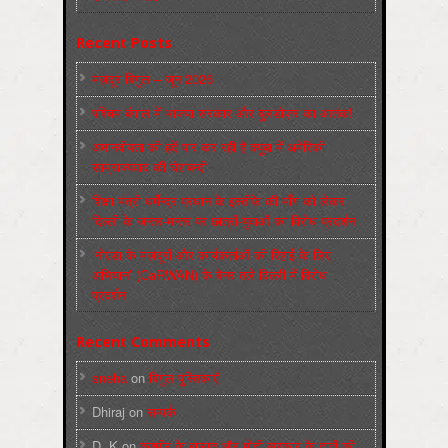
Recent Posts
मज़दूर बिगुल – जून 2026
पश्चिम बंगाल में भाजपा सरकार और बुलडोज़र का आतंक!
अमानवीयता की हदें पार कर रही है क्यूबा में अमेरिकी
साम्राज्यवाद की घेराबन्दी
शिक्षा मंत्री धर्मेन्द्र प्रधान के इस्तीफ़े की माँग को लेकर
दिल्ली के जन्तर-मन्तर पर छात्रों-युवाओं का विरोध प्रदर्शन
‘नोएडा के मज़दूरों और कार्यकर्ताओं की रिहाई के लिए
अभियान’ (CaRWAN) के बैनर तले दिल्ली में विरोध
प्रदर्शन
Recent Comments
sneha
on
बिगुल पुस्तिकाएँ
Dhiraj
on
सम्पर्क
D. K
on
कश्मीर के हालात और मोदी सरकार के दावों की