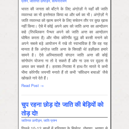
प्रश्न
,
जातिगत उत्पीड़न
,
सत्‍यनारायण
भारत की जनता को बाँटने के लिए अंग्रेज़ों ने यहाँ की जाति
व्यवस्था का भी इस्तेमाल किया था और धर्म का भी। अंग्रेज़ों ने
जाति व्यवस्था को ख़त्म करने के लिए सचेतन तौर पर कुछ ख़ास
नहीं किया। ऐसे में कोई अपने आप को जाति अन्त का आन्दोलन
कहे (रिपब्लिकन पैन्थर अपने को जाति अन्त का आन्दोलन
घोषित करता है) और भीमा कोरेगाँव युद्ध की बरसी मनाने को
अपने सबसे बड़े आयोजन में रखे तो स्वाभाविक है कि वह यह
मानता है कि अंग्रेज़ जाति अन्त के सिपाही थे! हक़ीक़त हमारे
सामने है। ऐसे अस्मितावादी संगठन जाति अन्त की कोई
सांगोपांग योजना ना तो दे सकते हैं और ना उस पर दृढ़ता से
अमल कर सकते हैं। हताशा-निराशा में हाथ-पैर मारते ये कभी
भीमा कोरेगाँव जयन्ती मनाते हैं तो कभी ‘संविधान बचाओ’ जैसे
खोखले नारे देते हैं।
Read Post →
चुप रहना छोड़ दो! जाति‍ की बेड़ि‍यों को
तोड़ दो!
जातिगत उत्‍पीड़न
,
जाति प्रश्‍न
पि‍छले 10-12 सालों में हरियाणा के मिर्चपुर, गोहाणा, भगाणा से