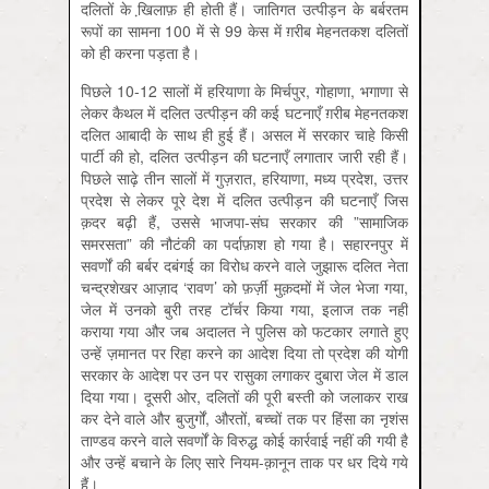
दलितों के खि़लाफ़ ही होती हैं। जातिगत उत्पीड़न के बर्बरतम
रूपों का सामना 100 में से 99 केस में ग़रीब मेहनतकश दलितों
को ही करना पड़ता है।
पि‍छले 10-12 सालों में हरियाणा के मिर्चपुर, गोहाणा, भगाणा से
लेकर कैथल में दलित उत्पीड़न की कई घटनाएँ ग़रीब मेहनतकश
दलित आबादी के साथ ही हुई हैं। असल में सरकार चाहे किसी
पार्टी की हो, दलित उत्पीड़न की घटनाएँ लगातार जारी रही हैं।
पि‍छले साढ़े तीन सालों में गुज़रात, हरियाणा, मध्य प्रदेश, उत्तर
प्रदेश से लेकर पूरे देश में दलित उत्पीड़न की घटनाएँ जिस
क़दर बढ़ी हैं, उससे भाजपा-संघ सरकार की ”सामाजिक
समरसता” की नौटंकी का पर्दाफ़ाश हो गया है। सहारनपुर में
सवर्णों की बर्बर दबंगई का विरोध करने वाले जुझारू दलित नेता
चन्द्रशेखर आज़ाद ‘रावण’ को फ़र्ज़ी मुक़दमों में जेल भेजा गया,
जेल में उनको बुरी तरह टॉर्चर किया गया, इलाज तक नहीं
कराया गया और जब अदालत ने पुलिस को फटकार लगाते हुए
उन्हें ज़मानत पर रिहा करने का आदेश दिया तो प्रदेश की योगी
सरकार के आदेश पर उन पर रासुका लगाकर दुबारा जेल में डाल
दिया गया। दूसरी ओर, दलितों की पूरी बस्ती को जलाकर राख
कर देने वाले और बुजुर्गों, औरतों, बच्चों तक पर हिंसा का नृशंस
ताण्डव करने वाले सवर्णों के विरुद्ध कोई कार्रवाई नहीं की गयी है
और उन्हें बचाने के लिए सारे नियम-क़ानून ताक पर धर दिये गये
हैं।