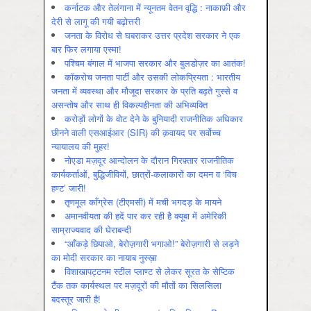
कर्नाटक और तेलंगाना में न्यूनतम वेतन वृद्धि : नाकाफ़ी और
देरी से लागू की गयी बढ़ोत्तरी
जनता के विरोध से घबराकर उत्तर प्रदेश सरकार ने एक
बार फिर लगाया एस्मा!
पश्चिम बंगाल में भाजपा सरकार और बुलडोज़र का आतंक!
कॉकरोच जनता पार्टी और उसकी लोकप्रियता : भारतीय
जनता में व्‍यवस्‍था और मौजूदा सरकार के प्रति बढ़ते गुस्‍से व
असन्‍तोष और साथ ही विकल्‍पहीनता की अभिव्‍यक्ति
करोड़ों लोगों के वोट देने के बुनियादी राजनीतिक अधिकार
छीनने वाली एसआईआर (SIR) की क़वायद पर सर्वोच्च
न्यायालय की मुहर!
नोएडा मज़दूर आन्दोलन के दौरान गिरफ़्तार राजनीतिक
कार्यकर्ताओं, बुद्धिजीवियों, छात्रों-कलाकारों का दमन व ‘विच
हण्ट’ जारी!
तृणमूल काँग्रेस (टीएमसी) में मची भगदड़ के मायने
अमानवीयता की हदें पार कर रही है क्यूबा में अमेरिकी
साम्राज्यवाद की घेराबन्दी
“आँकड़े छिपाओ, बेरोज़गारी भगाओ!” बेरोज़गारी से लड़ने
का मोदी सरकार का नायाब नुस्ख़ा
विशाखापट्टनम स्टील प्लाण्ट से लेकर सूरत के सेप्टिक
टैंक तक कार्यस्थल पर मज़दूरों की मौतों का सिलसिला
बदस्तूर जारी है!