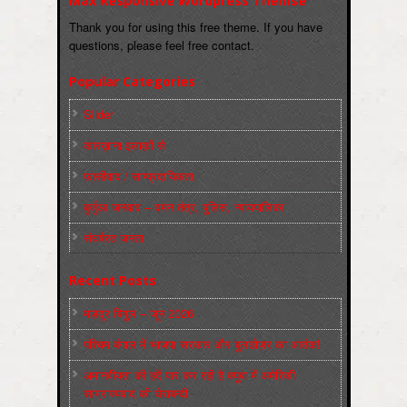
Max Responsive Wordpress Themse
Thank you for using this free theme. If you have
questions, please feel free contact.
Popular Categories
Slider
कारख़ाना इलाक़ों से
फ़ासीवाद / साम्‍प्रदायिकता
बुर्जुआ जनवाद – दमन तंत्र, पुलिस, न्‍यायपालिका
संघर्षरत जनता
Recent Posts
मज़दूर बिगुल – जून 2026
पश्चिम बंगाल में भाजपा सरकार और बुलडोज़र का आतंक!
अमानवीयता की हदें पार कर रही है क्यूबा में अमेरिकी
साम्राज्यवाद की घेराबन्दी