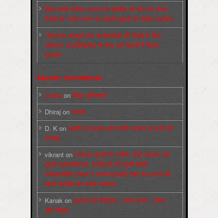
शिक्षा मंत्री धर्मेन्द्र प्रधान के इस्तीफ़े की माँग को लेकर
दिल्ली के जन्तर-मन्तर पर छात्रों-युवाओं का विरोध प्रदर्शन
‘नोएडा के मज़दूरों और कार्यकर्ताओं की रिहाई के लिए
अभियान’ (CaRWAN) के बैनर तले दिल्ली में विरोध
प्रदर्शन
Recent Comments
sneha
on
बिगुल पुस्तिकाएँ
Dhiraj
on
सम्पर्क
D. K
on
कश्मीर के हालात और मोदी सरकार के दावों की
सच्चाई
vikrant
on
कर्नाटक चुनावों के नतीजे, मोदी सरकार की
बढ़ती अलोकप्रियता, फ़ासिस्टों की बढ़ती बेचैनी,
साम्प्रदायिक उन्माद व अन्धराष्ट्रवादी लहर पैदा करने की
बढ़ती साज़िशें और हमारे कार्यभार
Kanak
on
पुस्‍तकों की पीडीएफ : कार्ल मार्क्‍स : जीवन
और शिक्षाएं