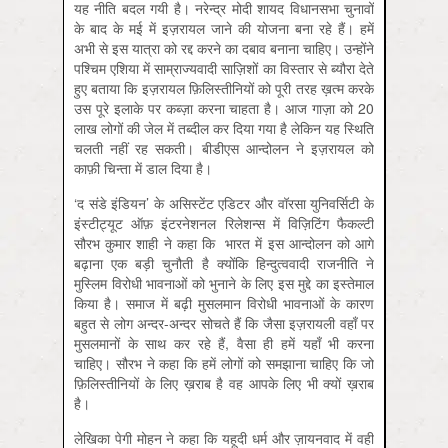
यह नीति बदल गयी है। नरेन्‍द्र मोदी शायद विधानसभा चुनावों
के बाद के मई में इज़रायल जाने की योजना बना रहे हैं। हमें
अभी से इस यात्रा को रद्द करने का दबाव बनाना चाहिए। उन्होंने
पश्चिम एशिया में साम्राज्यवादी साज़ि‍शों का विस्तार से ब्यौरा देते
हुए बताया कि इज़रायल फ़ि‍लिस्तीनि‍यों को पूरी तरह ख़त्म करके
उस पूरे इलाके पर कब्‍ज़ा करना चाहता है। आज गाज़ा को 20
लाख लोगों की जेल में तब्दील कर दिया गया है लेकिन यह स्थिति
चलती नहीं रह सकती। बीडीएस आन्दोलन ने इज़रायल को
काफ़ी चिन्ता में डाल दिया है।
‘द संडे इंडियन’ के असिस्टेंट एडिटर और वॉरसा युनिवर्सिटी के
इंस्टीट्यूट ऑफ़ इंटरनेशनल रिलेशन्‍स में विज़ि‍टिंग फैकल्टी
सौरभ कुमार शाही ने कहा कि भारत में इस आन्दोलन को आगे
बढ़ाना एक बड़ी चुनौती है क्योंकि हिन्दुत्ववादी राजनीति ने
मुस्लिम विरोधी भावनाओं को भुनाने के लिए इस मुद्दे का इस्‍तेमाल
किया है। समाज में बढ़ी मुसलमान विरोधी भावनाओं के कारण
बहुत से लोग अन्‍दर-अन्‍दर सोचते हैं कि जैसा इज़रायली वहाँ पर
मुसलमानों के साथ कर रहे हैं, वैसा ही हमें यहाँ भी करना
चाहिए। सौरभ ने क‍हा कि हमें लोगों को समझाना चाहिए कि जो
फ़ि‍लिस्तीनियों के लिए ख़राब है वह आपके लिए भी क्यों ख़राब
है।
लेखिका पेगी मोहन ने कहा कि यहूदी धर्म और ज़ायनवाद में वही