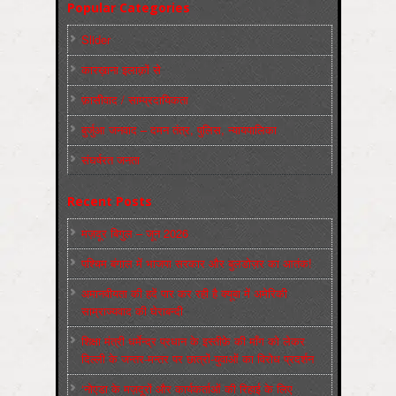
Popular Categories
Slider
कारख़ाना इलाक़ों से
फ़ासीवाद / साम्‍प्रदायिकता
बुर्जुआ जनवाद – दमन तंत्र, पुलिस, न्‍यायपालिका
संघर्षरत जनता
Recent Posts
मज़दूर बिगुल – जून 2026
पश्चिम बंगाल में भाजपा सरकार और बुलडोज़र का आतंक!
अमानवीयता की हदें पार कर रही है क्यूबा में अमेरिकी
साम्राज्यवाद की घेराबन्दी
शिक्षा मंत्री धर्मेन्द्र प्रधान के इस्तीफ़े की माँग को लेकर
दिल्ली के जन्तर-मन्तर पर छात्रों-युवाओं का विरोध प्रदर्शन
‘नोएडा के मज़दूरों और कार्यकर्ताओं की रिहाई के लिए