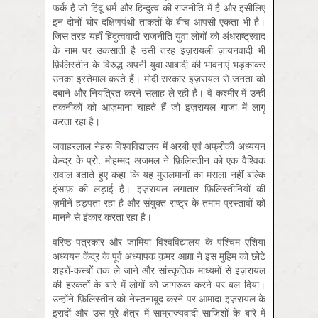
फर्क है जो हिंदू धर्म और हिन्दुत्व की राजनीति में है और इसीलिए
इन दोनों घोर दक्षिणपंथी ताकतों के बीच आपसी एकता भी है।
जिस तरह यहाँ हिंदुत्ववादी राजनीति युवा लोगों को अंधराष्ट्रवाद
के नाम पर उकसाती है उसी तरह इज़रायली ज़ायनवादी भी
फ़ि‍लिस्‍तीन के विरुद्ध अपनी युवा आबादी की भावनाएं भड़काकर
उनका इस्‍तेमाल करते हैं। मोदी सरकार इज़रायल से जनता को
दबाने और नियंत्रित करने सलाह ले रही है। वे कश्मीर में उन्‍हीं
तकनीकों को आज़माना चाहते हैं जो इज़रायल गाज़ा में लागू
करता रहा है।
जवाहरलाल नेहरू विश्वविद्यालय में अरबी एवं अफ्रीकी अध्ययन
केन्‍द्र के प्रो. मोहम्मद अजमल ने फ़ि‍लिस्तीन को एक वैश्विक
सवाल बताते हुए कहा कि यह मुसलमानों का मसला नहीं बल्कि
इंसाफ़ की लड़ाई है। इज़रायल लगातार फ़ि‍लिस्तीनियों की
ज़मीनें हड़पता रहा है और संयुक्त राष्‍ट्र के तमाम प्रस्तावों को
मानने से इंकार करता रहा है।
वरिष्ठ पत्रकार और जामिया विश्वविद्यालय के पश्चिम एशिया
अध्‍ययन केंद्र के पूर्व अध्यापक क़मर आग़ा ने इस मुहिम को छोटे
शहरों-कस्बों तक ले जाने और सांस्‍कृतिक माध्यमों से इज़रायल
की हरकतों के बारे में लोगों को जागरूक करने पर बल दिया।
उन्‍होंने फ़ि‍लिस्तीन को नेस्तनाबूद करने पर आमादा इज़रायल के
इरादों और उस पूरे क्षेत्र में साम्राज्‍यवादी साज़ि‍शों के बारे में