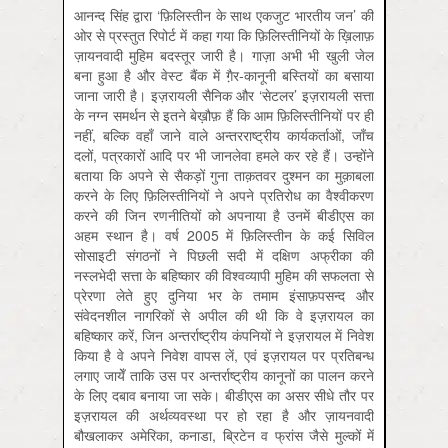
आनन्द सिंह द्वारा ‘फ़ि‍लिस्तीन के साथ एकजुट भारतीय जन’ की
ओर से प्रस्तुत रिपोर्ट में कहा गया कि फ़ि‍लिस्तीनियों के ख़ि‍लाफ़
ज़ायनवादी मुहिम बदस्तूर जारी है। गाज़ा अभी भी खुली जेल
बना हुआ है और वेस्ट बैंक में गै़र-कानूनी बस्तियों का बसाया
जाना जारी है। इज़रायली सैनिक और ‘सेटलर’ इज़रायली सत्ता
के नग्न समर्थन से इतने बेख़ौफ़ हैं कि आम फ़ि‍लिस्तीनियों पर ही
नहीं, बल्कि वहाँ जाने वाले अन्‍तरराष्‍ट्रीय कार्यकर्ताओं, जाँच
दलों, पत्रकारों आदि पर भी जानलेवा हमले कर रहे हैं। उन्होंने
बताया कि अपने से सैकड़ों गुना ताक़तवर दुश्मन का मुक़ाबला
करने के लिए फ़िलिस्तीनियों ने अपने प्रतिरोध का वैश्वीकरण
करने की जिन रणनीतियों को अपनाया है उनमें बीडीएस का
अहम स्थान है। वर्ष 2005 में फ़िलिस्तीन के कई सिविल
सोसाइटी संगठनों ने पिछली सदी में दक्षिण अफ्रीका की
नस्लभेदी सत्ता के बहिष्कार की विश्वव्यापी मुहिम की सफलता से
प्रेरणा लेते हुए दुनिया भर के तमाम इंसाफ़पसन्द और
संवेदनशील नागरिकों से अपील की थी कि वे इज़रायल का
बहिष्कार करें, जिन अन्‍तर्राष्‍ट्रीय कंपनियों ने इज़रायल में निवेश
किया है वे अपने निवेश वापस लें, एवं इज़रायल पर प्रतिबन्‍ध
लगाए जायेँ ताकि उस पर अन्तर्राष्‍ट्रीय कानूनों का पालन करने
के लिए दबाव बनाया जा सके। बीडीएस का असर सीधे तौर पर
इज़रायल की अर्थव्यवस्था पर हो रहा है और ज़ायनवादी
बौखलाकर अमेरिका, कनाडा, ब्रिटेन व फ्रांस जैसे मुल्कों में