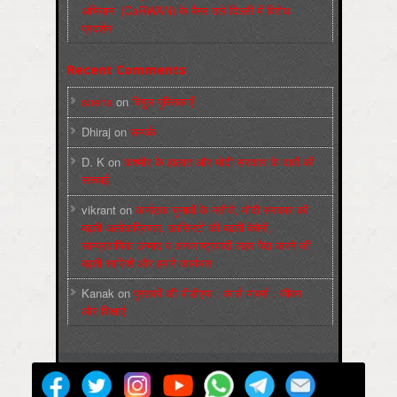
अभियान’ (CaRWAN) के बैनर तले दिल्ली में विरोध
प्रदर्शन
Recent Comments
sneha
on
बिगुल पुस्तिकाएँ
Dhiraj
on
सम्पर्क
D. K
on
कश्मीर के हालात और मोदी सरकार के दावों की
सच्चाई
vikrant
on
कर्नाटक चुनावों के नतीजे, मोदी सरकार की
बढ़ती अलोकप्रियता, फ़ासिस्टों की बढ़ती बेचैनी,
साम्प्रदायिक उन्माद व अन्धराष्ट्रवादी लहर पैदा करने की
बढ़ती साज़िशें और हमारे कार्यभार
Kanak
on
पुस्‍तकों की पीडीएफ : कार्ल मार्क्‍स : जीवन
और शिक्षाएं
मज़दूर बिगुल
Powered by
WordPress
Max Magazine Theme was created by