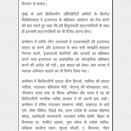
विस्तार से बताया।
मुंबई से आये फ़ि‍लिस्‍तीन सॉलिडैरिटी कमिटी के फ़ि‍रोज़
मिठीबोरवाला ने इज़रायल के बहिष्कार आंदोलन को तेज़ करने
की बात करते हुए कहा कि हमें हिंदुत्ववादी कट्टरपंथियों के साथ
ही इस्लामी कट्टरपंथियों का भी विरोध करना होगा।
कन्वेंशन में पारित तीन प्रस्तावों में प्रधानमंत्री की इज़रायल
यात्रा रद्द करने और इज़रायल के साथ सभी समझौते-सहकार
निरस्त करने, इज़रायली कंपनियों और उत्पादों का बहिष्कार
करने तथा इज़रायल का अकादमिक एवं सांस्कृतिक बहिष्कार
करने की अपील की गयी। इस सवाल को लेकर आम जनता में
व्यापक अभियान चलाने का भी निर्णय लिया गया।
कन्वेंशन में फ़ि‍लिस्तीनी छात्रा दीना हिज्जो, जामिया की छात्रा
नादिया, पत्रकार बोधिसत्व मैती, जेएनयू की शोधछात्रा लता,
नौजवान भारत सभा के शिवम अनिकेत और भारत में रह रहे
फ़ि‍लिस्तीनी नागरिक नासिर बरकत ने भी अपनी बात रखी।
कन्वेंशन में वरिष्‍ठ पत्रकार रामशरण जोशी, लखनऊ से आये
प्रो. रमेश दीक्षित, रिहाई मंच, उत्तर प्रदेश के अध्यक्ष मोहम्‍मद
शोएब, कवयित्री कात्यायनी, पत्रकार वर्गीस कोशी, बिहार के
विधायक डा. शकील अहमद, युवा संवाद के राकेश रफ़ीक,
लेखिका साज़ीना राहत, शुभदा चौधरी, ए. बिस्वास, गौहर