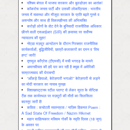
पश्चिम बंगाल में भाजपा सरकार और बुलडोज़र का आतंक!
कॉकरोच जनता पार्टी और उसकी लोकप्रियता : भारतीय
जनता में व्‍यवस्‍था और मौजूदा सरकार के प्रति बढ़ते गुस्‍से व
असन्‍तोष और साथ ही विकल्‍पहीनता की अभिव्‍यक्ति
करोड़ों लोगों के वोट देने के बुनियादी राजनीतिक अधिकार
छीनने वाली एसआईआर (SIR) की क़वायद पर सर्वोच्च
न्यायालय की मुहर!
नोएडा मज़दूर आन्दोलन के दौरान गिरफ़्तार राजनीतिक
कार्यकर्ताओं, बुद्धिजीवियों, छात्रों-कलाकारों का दमन व ‘विच
हण्ट’ जारी!
तृणमूल काँग्रेस (टीएमसी) में मची भगदड़ के मायने
अमानवीयता की हदें पार कर रही है क्यूबा में अमेरिकी
साम्राज्यवाद की घेराबन्दी
“आँकड़े छिपाओ, बेरोज़गारी भगाओ!” बेरोज़गारी से लड़ने
का मोदी सरकार का नायाब नुस्ख़ा
विशाखापट्टनम स्टील प्लाण्ट से लेकर सूरत के सेप्टिक
टैंक तक कार्यस्थल पर मज़दूरों की मौतों का सिलसिला
बदस्तूर जारी है!
कविता : कचोटती स्वतन्त्रता / नाज़िम हिकमत Poem :
A Sad State Of Freedom / Nazim Hikmet
महान साहित्यकार मक्सिम गोर्की के स्मृति दिवस (18 जून)
के अवसर पर