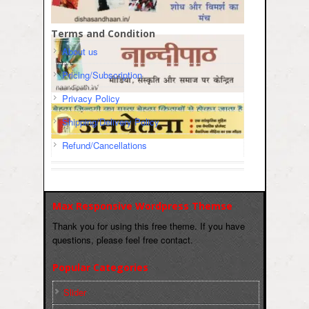
Terms and Condition
About us
Pricing/Subscription
Privacy Policy
Shipping/Delivery Policy
Refund/Cancellations
Max Responsive Wordpress Themse
Thank you for using this free theme. If you have
questions, please feel free contact.
Popular Categories
Slider