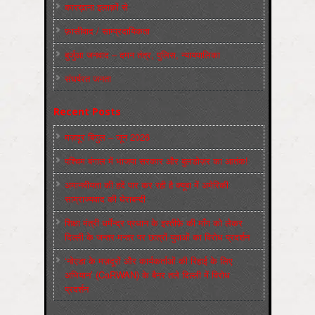
कारख़ाना इलाक़ों से
फ़ासीवाद / साम्‍प्रदायिकता
बुर्जुआ जनवाद – दमन तंत्र, पुलिस, न्‍यायपालिका
संघर्षरत जनता
Recent Posts
मज़दूर बिगुल – जून 2026
पश्चिम बंगाल में भाजपा सरकार और बुलडोज़र का आतंक!
अमानवीयता की हदें पार कर रही है क्यूबा में अमेरिकी
साम्राज्यवाद की घेराबन्दी
शिक्षा मंत्री धर्मेन्द्र प्रधान के इस्तीफ़े की माँग को लेकर
दिल्ली के जन्तर-मन्तर पर छात्रों-युवाओं का विरोध प्रदर्शन
‘नोएडा के मज़दूरों और कार्यकर्ताओं की रिहाई के लिए
अभियान’ (CaRWAN) के बैनर तले दिल्ली में विरोध
प्रदर्शन