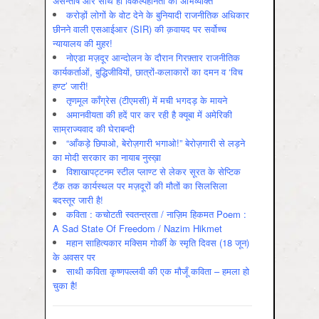
असन्‍तोष और साथ ही विकल्‍पहीनता की अभिव्‍यक्ति
करोड़ों लोगों के वोट देने के बुनियादी राजनीतिक अधिकार
छीनने वाली एसआईआर (SIR) की क़वायद पर सर्वोच्च
न्यायालय की मुहर!
नोएडा मज़दूर आन्दोलन के दौरान गिरफ़्तार राजनीतिक
कार्यकर्ताओं, बुद्धिजीवियों, छात्रों-कलाकारों का दमन व ‘विच
हण्ट’ जारी!
तृणमूल काँग्रेस (टीएमसी) में मची भगदड़ के मायने
अमानवीयता की हदें पार कर रही है क्यूबा में अमेरिकी
साम्राज्यवाद की घेराबन्दी
“आँकड़े छिपाओ, बेरोज़गारी भगाओ!” बेरोज़गारी से लड़ने
का मोदी सरकार का नायाब नुस्ख़ा
विशाखापट्टनम स्टील प्लाण्ट से लेकर सूरत के सेप्टिक
टैंक तक कार्यस्थल पर मज़दूरों की मौतों का सिलसिला
बदस्तूर जारी है!
कविता : कचोटती स्वतन्त्रता / नाज़िम हिकमत Poem :
A Sad State Of Freedom / Nazim Hikmet
महान साहित्यकार मक्सिम गोर्की के स्मृति दिवस (18 जून)
के अवसर पर
साथी कविता कृष्णपल्लवी की एक मौजूँ कविता – हमला हो
चुका है!