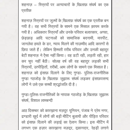
शहनाज़ – स्त्रियों पर अत्याचारों के खि़लाफ़ संघर्ष का एक
प्रतीक
शहनाज़ स्त्रियों पर जुल्मों के खि़लाफ़ संघर्ष का एक प्रतीक बन
गयी है। वह सभी स्त्रियों के सामने एक मिसाल क़ायम करके
गयी है। अधिकतर स्त्रियाँ और उनके परिवार बलात्कार, अगवा,
छेड़छाड़ आदि घटनाओं को सामाजिक बदनामी, मारपीट,
जानलेवा हमले के डर, न्याय मिलने की नाउम्मीद आदि कारणों से
छिपा जाते हैं। लेकिन हिम्मती ग़रीब परिवार और उनकी बहादुर
बेटी शहनाज़ ने ऐेसा नहीं किया। वह डटी रही, लड़ती रही, हार
कर चुप नहीं बैठी। सोलह वर्ष की वह बहादुर लड़की सभी
स्त्रियों, उत्पीड़ितों, ग़रीबों, आम लोगों के सामने एक मिसाल है।
शहनाज़ को इंसाफ़ दिलाने के लिए गुण्डा- पुलिस-राजनीतिक
गुण्डा गठजोड़ के खि़लाफ़ जुझारू संघर्ष लड़कर इंसाफ़पसन्द
लोगों ने उसे एक सच्ची श्रद्धांजलि दी है।
गुण्डा-पुलिस-राजनीतिकों के नापाक गठजोड़ के खि़लाफ़ जुझारू
संघर्ष, विशाल लामबन्दी
आठ दिसम्बर को कारख़ाना मज़दूर यूनियन, पंजाब ने प्रेम नगर,
ढण्डारी ख़ुर्द में लोगों की बड़ी मीटिंग बुलायी और पीड़ित परिवार
को इंसाफ़ दिलाने की लड़ाई का ऐलान किया। इस मीटिंग में
लगभग एक हज़ार कारख़ाना मज़दूर, दुकानदार, रेहड़ी लगाने