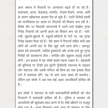
आज समाज में स्त्रियों पर अत्याचार बढ़ते ही जा रहे हैं।
बलात्कार, क़त्ल, छेड़छाड़, मारपीट, तेज़ाब फेंकने, अगवा, आदि
के कारण ख़ौफ़नाक हालात पैदा हो चुके हैं। स्त्री विरोधी वहशी
मर्द मानसिकता हर क़दम पर स्त्रियों को शिकार बना रही है।
विशेष तौर पर सियासी सरपरस्ती में पलने वाले बेख़ौफ़ गुण्डा
गिरोह स्त्रियों को अपनी हवस का शिकार बना रहे हैं। गली-
गली, मुहल्ले-मुहल्ले में, स्कूलों-कॉलेजों के गेटों पर, यह गुण्डा
गिरोह दहशत फैला रहे हैं। ऐसे समय में स्त्रियों सहित सभी आम
लोगों को अपनी रक्षा के लिए ख़ुद आगे आना होगा। एकजुट
होकर हमें दमनकारी, जालिम हुक्मरानों और उनके पाले हुए गुण्डा
गिरोहों को ललकारना होगा। संगठित और जुझारू लड़ाई लड़नी
होगी। इन हालात में यह संघर्ष काफ़ी महत्व रखता है। बेइंसाफ़ी
की बुनियाद पर टिकी इस लुटेरी पूँजीवादी व्यवस्था से लड़कर
लोग शहनाज़ और उसके परिवार को किस हद तक इंसाफ़ दिला
पाने में कामयाब होंगे, यह तो आने वाला समय ही बतायेगा।
लेकिन इस संघर्ष ने अब तक कई अहम उपलब्धियाँ हासिल की
हैं।
इस संघर्ष ने शहनाज़ के सभी बलात्कारियों-कातिलों को जेल
भिजवाने में कामयाबी हासिल की है। पुलिस व सरकार को
अपराधियों की खुलेआम मदद करने से पैर पीछे खींचने पर मज़बूर
होना पड़ा है। वरना गिरफ्तार गुण्डे जल्द ही जमानत पर रिहा