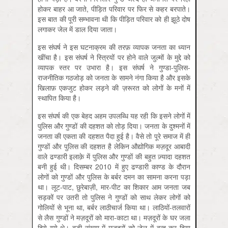
होकर बाहर आ जाते, पीड़ित परिवार पर फिर से कहर बरपाते।
इस बात की पूरी सम्भावना थी कि पीड़ित परिवार को ही झूठे दोष
लगाकर जेल में डाल दिया जाता।
इस संघर्ष ने इस घटनाक्रम की तरफ़ व्यापक जनता का ध्यान
खींचा है। इस संघर्ष ने स्त्रियों पर होने वाले जुल्मों के मुद्दे को
व्यापक स्तर पर उभारा है। इस संघर्ष ने गुण्डा-पुलिस-
राजनीतिक गठजोड़ को जनता के सामने नंगा किया है और इसके
खि़लाफ़ एकजुट होकर लड़ने की ज़रूरत को लोगों के मनों में
स्थापित किया है।
इस संघर्ष की एक बेहद अहम उपलब्धि यह रही कि इसने लोगों में
पुलिस और गुण्डों की दहशत को तोड़ दिया। जनता के दुश्मनों में
जनता की एकता की दहशत पैदा हुई है। वैसे तो पूरे समाज में ही
गुण्डों और पुलिस की दहशत है लेकिन औद्योगिक मज़दूर आबादी
वाले ढण्डारी इलाक़े में पुलिस और गुण्डों की बहुत ज़्यादा दहशत
बनी हुई थी। दिसम्बर 2010 में हुए ढण्डारी काण्ड के दौरान
लोगों को गुण्डों और पुलिस के बर्बर दमन का सामना करना पड़ा
था। लूट-पाट, छुरेबाज़ी, मार-पीट का शिकार आम जनता जब
सड़कों पर उतरी तो पुलिस ने गुण्डों को साथ लेकर लोगों को
गोलियों से भूना था, बर्बर लाठीचार्ज किया था। लाठियों-तलवारों
से लैस गुण्डों ने मज़दूरों को मारा-काटा था। मज़दूरों के घर जला
दिये गये थे। बड़ी संख्या में मज़दूरों को जेल में बन्द कर दिया