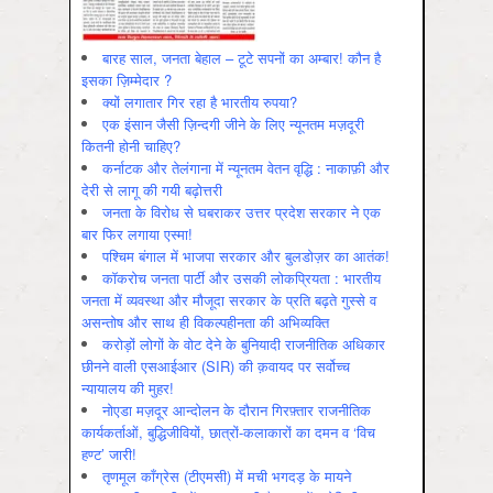
बारह साल, जनता बेहाल – टूटे सपनों का अम्बार! कौन है
इसका ज़िम्मेदार ?
क्यों लगातार गिर रहा है भारतीय रुपया?
एक इंसान जैसी ज़िन्दगी जीने के लिए न्यूनतम मज़दूरी
कितनी होनी चाहिए?
कर्नाटक और तेलंगाना में न्यूनतम वेतन वृद्धि : नाकाफ़ी और
देरी से लागू की गयी बढ़ोत्तरी
जनता के विरोध से घबराकर उत्तर प्रदेश सरकार ने एक
बार फिर लगाया एस्मा!
पश्चिम बंगाल में भाजपा सरकार और बुलडोज़र का आतंक!
कॉकरोच जनता पार्टी और उसकी लोकप्रियता : भारतीय
जनता में व्‍यवस्‍था और मौजूदा सरकार के प्रति बढ़ते गुस्‍से व
असन्‍तोष और साथ ही विकल्‍पहीनता की अभिव्‍यक्ति
करोड़ों लोगों के वोट देने के बुनियादी राजनीतिक अधिकार
छीनने वाली एसआईआर (SIR) की क़वायद पर सर्वोच्च
न्यायालय की मुहर!
नोएडा मज़दूर आन्दोलन के दौरान गिरफ़्तार राजनीतिक
कार्यकर्ताओं, बुद्धिजीवियों, छात्रों-कलाकारों का दमन व ‘विच
हण्ट’ जारी!
तृणमूल काँग्रेस (टीएमसी) में मची भगदड़ के मायने