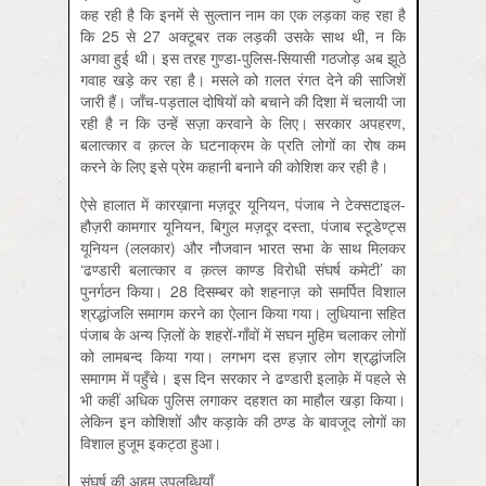
कह रही है कि इनमें से सुल्तान नाम का एक लड़का कह रहा है
कि 25 से 27 अक्टूबर तक लड़की उसके साथ थी, न कि
अगवा हुई थी। इस तरह गुण्डा-पुलिस-सियासी गठजोड़ अब झूठे
गवाह खड़े कर रहा है। मसले को ग़लत रंगत देने की साजिशें
जारी हैं। जाँच-पड़ताल दोषियों को बचाने की दिशा में चलायी जा
रही है न कि उन्हें सज़ा करवाने के लिए। सरकार अपहरण,
बलात्कार व क़त्ल के घटनाक्रम के प्रति लोगों का रोष कम
करने के लिए इसे प्रेम कहानी बनाने की कोशिश कर रही है।
ऐसे हालात में कारख़ाना मज़दूर यूनियन, पंजाब ने टेक्सटाइल-
हौज़री कामगार यूनियन, बिगुल मज़दूर दस्ता, पंजाब स्टूडेण्ट्स
यूनियन (ललकार) और नौजवान भारत सभा के साथ मिलकर
‘ढण्डारी बलात्कार व क़त्ल काण्ड विरोधी संघर्ष कमेटी’ का
पुनर्गठन किया। 28 दिसम्बर को शहनाज़ को समर्पित विशाल
श्रद्धांजलि समागम करने का ऐलान किया गया। लुधियाना सहित
पंजाब के अन्य ज़िलों के शहरों-गाँवों में सघन मुहिम चलाकर लोगों
को लामबन्द किया गया। लगभग दस हज़ार लोग श्रद्धांजलि
समागम में पहुँचे। इस दिन सरकार ने ढण्डारी इलाक़े में पहले से
भी कहीं अधिक पुलिस लगाकर दहशत का माहौल खड़ा किया।
लेकिन इन कोशिशों और कड़ाके की ठण्ड के बावजूद लोगों का
विशाल हुजूम इकट्ठा हुआ।
संघर्ष की अहम उपलब्धियाँ