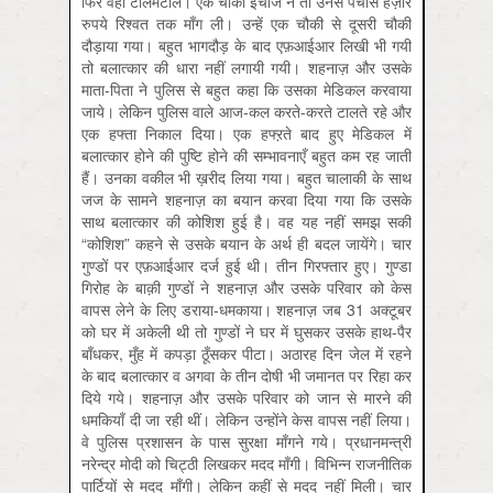
फिर वही टालमटोल। एक चौकी इंचार्ज ने तो उनसे पचास हज़ार
रुपये रिश्वत तक माँग ली। उन्हें एक चौकी से दूसरी चौकी
दौड़ाया गया। बहुत भागदौड़ के बाद एफ़आईआर लिखी भी गयी
तो बलात्कार की धारा नहीं लगायी गयी। शहनाज़ और उसके
माता-पिता ने पुलिस से बहुत कहा कि उसका मेडिकल करवाया
जाये। लेकिन पुलिस वाले आज-कल करते-करते टालते रहे और
एक हफ्ता निकाल दिया। एक हफ्ऱते बाद हुए मेडिकल में
बलात्कार होने की पुष्टि होने की सम्भावनाएँ बहुत कम रह जाती
हैं। उनका वकील भी ख़रीद लिया गया। बहुत चालाकी के साथ
जज के सामने शहनाज़ का बयान करवा दिया गया कि उसके
साथ बलात्कार की कोशिश हुई है। वह यह नहीं समझ सकी
“कोशिश” कहने से उसके बयान के अर्थ ही बदल जायेंगे। चार
गुण्डों पर एफ़आईआर दर्ज हुई थी। तीन गिरफ्तार हुए। गुण्डा
गिरोह के बाक़ी गुण्डों ने शहनाज़ और उसके परिवार को केस
वापस लेने के लिए डराया-धमकाया। शहनाज़ जब 31 अक्टूबर
को घर में अकेली थी तो गुण्डों ने घर में घुसकर उसके हाथ-पैर
बाँधकर, मुँह में कपड़ा ठूँसकर पीटा। अठारह दिन जेल में रहने
के बाद बलात्कार व अगवा के तीन दोषी भी जमानत पर रिहा कर
दिये गये। शहनाज़ और उसके परिवार को जान से मारने की
धमकियाँ दी जा रही थीं। लेकिन उन्होंने केस वापस नहीं लिया।
वे पुलिस प्रशासन के पास सुरक्षा माँगने गये। प्रधानमन्त्री
नरेन्द्र मोदी को चिट्ठी लिखकर मदद माँगी। विभिन्न राजनीतिक
पार्टियों से मदद माँगी। लेकिन कहीं से मदद नहीं मिली। चार