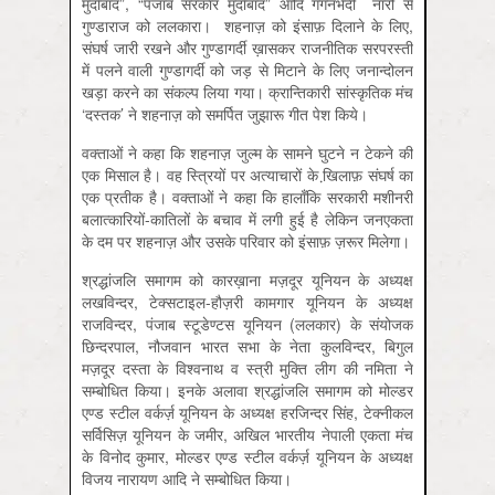
मुर्दाबाद”, “पंजाब सरकार मुर्दाबाद” आदि गगनभेदी नारों से
गुण्डाराज को ललकारा। शहनाज़ को इंसाफ़ दिलाने के लिए,
संघर्ष जारी रखने और गुण्डागर्दी ख़ासकर राजनीतिक सरपरस्ती
में पलने वाली गुण्डागर्दी को जड़ से मिटाने के लिए जनान्दोलन
खड़ा करने का संकल्प लिया गया। क्रान्तिकारी सांस्कृतिक मंच
‘दस्तक’ ने शहनाज़ को समर्पित जुझारू गीत पेश किये।
वक्ताओं ने कहा कि शहनाज़ जुल्म के सामने घुटने न टेकने की
एक मिसाल है। वह स्त्रियों पर अत्याचारों के खि़लाफ़ संघर्ष का
एक प्रतीक है। वक्ताओं ने कहा कि हालाँकि सरकारी मशीनरी
बलात्कारियों-कातिलों के बचाव में लगी हुई है लेकिन जनएकता
के दम पर शहनाज़ और उसके परिवार को इंसाफ़ ज़रूर मिलेगा।
श्रद्धांजलि समागम को कारख़ाना मज़दूर यूनियन के अध्यक्ष
लखविन्दर, टेक्सटाइल-हौज़री कामगार यूनियन के अध्यक्ष
राजविन्दर, पंजाब स्टूडेण्टस यूनियन (ललकार) के संयोजक
छिन्दरपाल, नौजवान भारत सभा के नेता कुलविन्दर, बिगुल
मज़दूर दस्ता के विश्वनाथ व स्त्री मुक्ति लीग की नमिता ने
सम्बोधित किया। इनके अलावा श्रद्धांजलि समागम को मोल्डर
एण्ड स्टील वर्कर्ज़ यूनियन के अध्यक्ष हरजिन्दर सिंह, टेक्नीकल
सर्विसिज़ यूनियन के जमीर, अखिल भारतीय नेपाली एकता मंच
के विनोद कुमार, मोल्डर एण्ड स्टील वर्कर्ज़ यूनियन के अध्यक्ष
विजय नारायण आदि ने सम्बोधित किया।