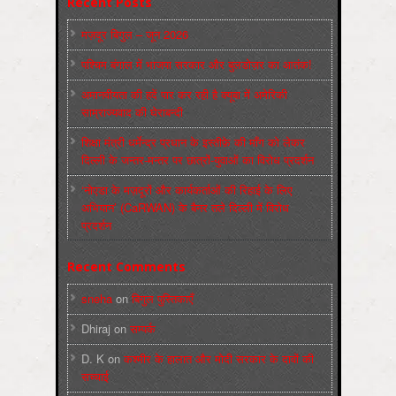
Recent Posts
मज़दूर बिगुल – जून 2026
पश्चिम बंगाल में भाजपा सरकार और बुलडोज़र का आतंक!
अमानवीयता की हदें पार कर रही है क्यूबा में अमेरिकी
साम्राज्यवाद की घेराबन्दी
शिक्षा मंत्री धर्मेन्द्र प्रधान के इस्तीफ़े की माँग को लेकर
दिल्ली के जन्तर-मन्तर पर छात्रों-युवाओं का विरोध प्रदर्शन
‘नोएडा के मज़दूरों और कार्यकर्ताओं की रिहाई के लिए
अभियान’ (CaRWAN) के बैनर तले दिल्ली में विरोध
प्रदर्शन
Recent Comments
sneha
on
बिगुल पुस्तिकाएँ
Dhiraj
on
सम्पर्क
D. K
on
कश्मीर के हालात और मोदी सरकार के दावों की
सच्चाई