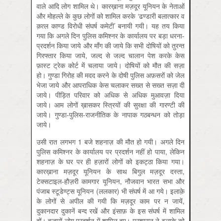
वाले आदि लोग शामिल थे। कारख़ाना मज़दूर यूनियन के नेताओं
और मोहल्ले के कुछ लोगों को शामिल करके ‘ढण्डारी बलात्कार व
क़त्ल काण्ड विरोधी संघर्ष कमेटी’ बनायी गयी। यह तय किया
गया कि अगले दिन पुलिस कमिश्नर के कार्यालय पर बड़ा धरना-
प्रदर्शन किया जाये और माँग की जाये कि सभी दोषियों को तुरन्त
गिरफ्तार किया जाये, जल्द से जल्द चालान पेश करके केस
फ़ास्ट ट्रेक कोर्ट में चलाया जाये। दोषियों को मौत की सज़ा
हो। गुण्डा गिरोह की मदद करने के दोषी पुलिस अफ़सरों को जेल
भेजा जाये और आपराधिक केस चलाकर सख्त से सख्त सज़ा दी
जाये। पीड़ित परिवार को अधिक से अधिक मुआवज़ा दिया
जाये। आम लोगों ख़ासकर स्त्रियों की सुरक्षा की गारण्टी की
जाये। गुण्डा-पुलिस-राजनीतिक के नापाक गठबन्धन को तोड़ा
जाये।
उसी रात लगभग 1 बजे शहनाज़ की मौत हो गयी। अगले दिन
पुलिस कमिश्नर के कार्यालय पर प्रदर्शन नहीं हो पाया, लेकिन
शहनाज़ के घर पर ही हज़ारों लोगों को इकट्ठा किया गया।
कारख़ाना मज़दूर यूनियन के साथ बिगुल मज़दूर दस्ता,
टेक्सटाइल-हौज़री कामगार यूनियन, नौजवान भारत सभा और
पंजाब स्टूडेण्ट्स यूनियन (ललकार) भी संघर्ष में आ गये। इलाक़े
के लोगों से अपील की गयी कि मज़दूर काम पर न जायें,
दुकानदार दुकानें बन्द रखें और इंसाफ़ के इस संघर्ष में शामिल
हों। हज़ारों लोग प्रदर्शन में शामिल हुए। प्रशासन ने इलाक़े को