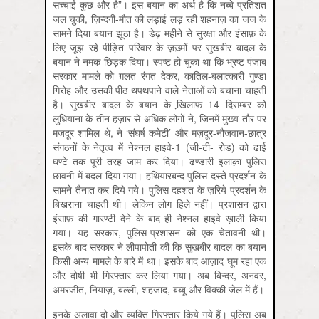
सच्चाई कुछ और है”। इस बयान का अर्थ है कि नब्बे प्रतिशत
जल चुकी, ज़िन्दगी-मौत की लड़ाई लड़ रही शहनाज़ का जज के
सामने दिया बयान झूठा है। डेढ़ महीने से सुरक्षा और इंसाफ़ के
लिए जूझ रहे पीड़ित परिवार के ज़ख़्मों पर सुखबीर बादल के
बयान ने नमक छिड़क दिया। स्पष्ट हो चुका था कि भ्रष्ट पंजाब
सरकार मामले को ग़लत रंगत देकर, कातिल-बलात्कारी गुण्डा
गिरोह और उसकी पीठ थपथपाने वाले नेताओं को बचाना चाहती
है। सुखबीर बादल के बयान के खि़लाफ़ 14 दिसम्बर को
लुधियाना के तीन हज़ार से अधिक लोगों ने, जिनमें मुख्य तौर पर
मज़दूर शामिल थे, ने ‘संघर्ष कमेटी’ और मज़दूर-नौजवान-छात्र
संगठनों के नेतृत्व में नेश्नल हाइवे-1 (जी-टी- रोड) को ढाई
घण्टे तक पूरी तरह जाम कर दिया। ढण्डारी इलाक़ा पुलिस
छावनी में बदल दिया गया। हथियारबन्द पुलिस दस्ते प्रदर्शन के
सामने तैनात कर दिये गये। पुलिस दहशत के ज़रिये प्रदर्शन के
बिखराना चाहती थी। लेकिन लोग हिले नहीं। प्रशासन द्वारा
इंसाफ़ की गारण्टी देने के बाद ही नेश्नल हाइवे ख़ाली किया
गया। यह सरकार, पुलिस-प्रशासन को एक चेतावनी थी।
इसके बाद सरकार ने लीपापोती की कि सुखबीर बादल का बयान
किसी अन्य मामले के बारे में था। इसके बाद आज़ाद घूम रहा एक
और दोषी भी गिरफ्तार कर लिया गया। अब बिन्दर, अनवर,
अमरजीत, नियाज़, बल्ली, शहजाद, बब्बू और विक्की जेल में हैं।
इनके अलावा दो और व्यक्ति गिरफ्तार किये गये हैं। पुलिस अब