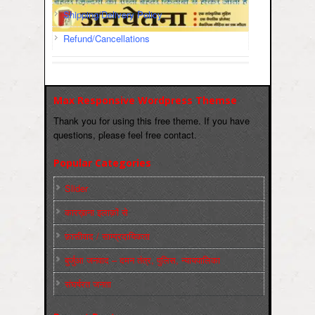
Shipping/Delivery Policy
Refund/Cancellations
Max Responsive Wordpress Themse
Thank you for using this free theme. If you have
questions, please feel free contact.
Popular Categories
Slider
कारख़ाना इलाक़ों से
फ़ासीवाद / साम्‍प्रदायिकता
बुर्जुआ जनवाद – दमन तंत्र, पुलिस, न्‍यायपालिका
संघर्षरत जनता