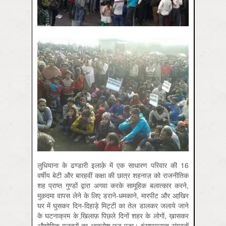
लुधियाना के ढण्डारी इलाक़े में एक साधारण परिवार की 16
वर्षीय बेटी और बारहवीं कक्षा की छात्र शहनाज़ को राजनीतिक
शह प्राप्त गुण्डों द्वारा अगवा करके सामूहिक बलात्कार करने,
मुक़दमा वापस लेने के लिए डराने-धमकाने, मारपीट और आखि़र
घर में घुसकर दिन-दिहाड़े मिट्टी का तेल डालकर जलाये जाने
के घटनाक्रम के खि़लाफ़ पिछले दिनों शहर के लोगों, ख़ासकर
औद्योगिक मज़दूरों का आक्रोश फूट पड़ा। इंसाफ़पसन्द संगठनों