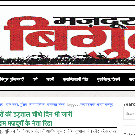
बिगुल पुस्तिकाएँ
पर्चे
बहसें
क्रान्तिकारी गीत
वृत्तचित्र/फ़िल्में
सदस
Sear
ाद - दमन तंत्र, पुलिस, न्‍यायपालिका
,
संघर्षरत जनता
Tagged:
करावलनगर
,
बादाम मज़दूर
रों की हड़ताल चौथे दिन भी जारी
ाम मज़दूरों के नेता रिहा
र यूनियन के गिरफ्तार नेताओं आशीष कुमार सिंह, कुणाल जैन और प्रेमप्रकाश
Cate