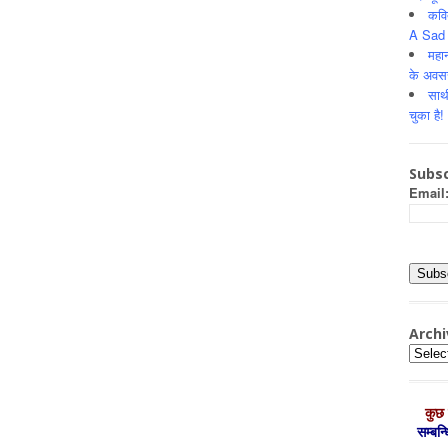
कवि
A Sad 
महान
के अवस
साथ
चुका है!
Subsc
Email
Archi
Archiv
कुछ 
सम्‍बन