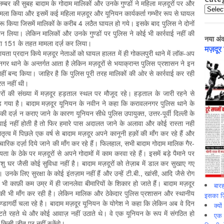
बर की सुबह बादाम के गोदाम मालिकों और उनके गुण्डों ने महिला मज़दूरों पर और
Catego
ा हमला किया और इसमें कई महिला मज़दूर और यूनियन कार्यकर्ता गम्भीर रूप से घायल
व शुरू किया जिसमें मालिकों के करीब 4 लठैत घायल हो गये। इसके बाद पुलिस ने दोनों
यान लिया। लेकिन मालिकों और उनके गुण्डों पर पुलिस ने कोई भी कार्रवाई नहीं की
नया अं
ारा 151 के तहत मामला दर्ज़ कर लिया।
मज़दूर
यता प्रदान किये मज़दूर नेताओं को घायल हालत में ही गोकलपुरी थाने में लाॅक-अप
नगर थाने के अन्तर्गत आता है लेकिन मज़दूरों से भयाक्रान्त पुलिस प्रशासन ने इन
ीं बन्द किया। जाहिर है कि पुलिस पूरी तरह मालिकों की ओर से कार्रवाई कर रही
रत नहीं थी।
ों की संख्या में मज़दूर हड़ताल स्थल पर मौजूद रहे। हड़ताल के जारी रहने से
पड़ गया है। बादाम मज़दूर यूनियन के नवीन ने कहा कि करावलनगर पुलिस थाने के
की दर्ज़ न कराए जाने के कारण यूनियन सीधे पुलिस उपायुक्त, उत्तर-पूर्वी दिल्ली के
ई नहीं होती है तो फिर हमारे पास अदालत जाने के अलावा और कोई रास्ता नहीं
त्व में पिछले एक वर्ष से बादाम मज़दूर अपने कानूनी हक़ों की माँग कर रहे हैं और
ारिक दर्ज़ा दिये जाने की माँग कर रहे हैं। फिलहाल, सभी बादाम गोदाम मालिक गैर-
ा के ठेके पर मज़दूरों से अपने गोदामों में काम करवा रहे हैं। इसमें बड़े पैमाने पर
ु घर जैसी कोई सुविधा नहीं है। बादाम मज़दूरों को तेज़ाब में डाल कर सुखाए गए
ै। उनके लिए सुरक्षा के कोई इंतज़ाम नहीं हैं और उन्हें टी.बी., खांसी, आदि जैसे रोग
े भी काफ़ी कम उम्र में ही जानलेवा बीमारियों के शिकार हो जाते हैं। बादाम मज़दूर
बारह
ों की भी माँग कर रही है। लेकिन मालिक और ठेकेदार पुलिस प्रशासन और स्थानीय
इसका ज़ि
्डागर्दी चला रहे है। बादाम मज़दूर यूनियन के योगेश ने कहा कि लेकिन अब वे दिन
क्यो
टते रहते थे और कोई आवाज़ नहीं उठाते थे। वे एक यूनियन के रूप में संगठित हो
एक इ
 किसी जीत पर नहीं रुकेंगे।