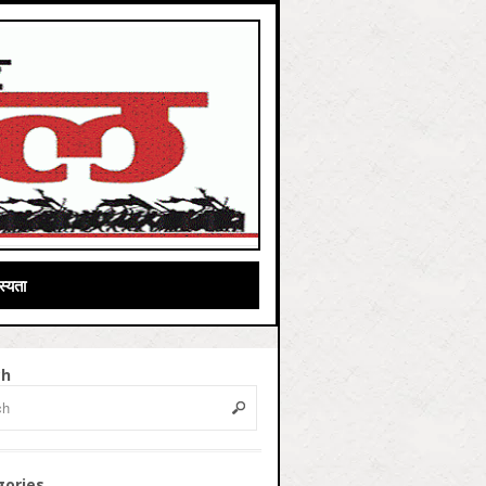
्यता
ch
gories