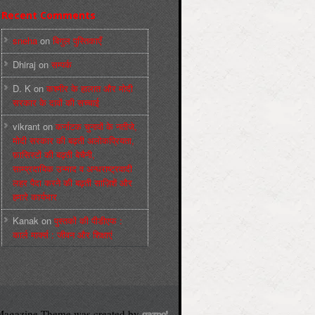
Recent Comments
sneha
on
बिगुल पुस्तिकाएँ
Dhiraj
on
सम्पर्क
D. K
on
कश्मीर के हालात और मोदी
सरकार के दावों की सच्चाई
vikrant
on
कर्नाटक चुनावों के नतीजे,
मोदी सरकार की बढ़ती अलोकप्रियता,
फ़ासिस्टों की बढ़ती बेचैनी,
साम्प्रदायिक उन्माद व अन्धराष्ट्रवादी
लहर पैदा करने की बढ़ती साज़िशें और
हमारे कार्यभार
Kanak
on
पुस्‍तकों की पीडीएफ :
कार्ल मार्क्‍स : जीवन और शिक्षाएं
agazine Theme was created by