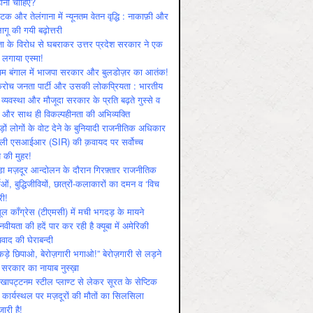
ोनी चाहिए?
ाटक और तेलंगाना में न्यूनतम वेतन वृद्धि : नाकाफ़ी और
लागू की गयी बढ़ोत्तरी
ा के विरोध से घबराकर उत्तर प्रदेश सरकार ने एक
 लगाया एस्मा!
चिम बंगाल में भाजपा सरकार और बुलडोज़र का आतंक!
रोच जनता पार्टी और उसकी लोकप्रियता : भारतीय
 व्‍यवस्‍था और मौजूदा सरकार के प्रति बढ़ते गुस्‍से व
ष और साथ ही विकल्‍पहीनता की अभिव्‍यक्ति
़ों लोगों के वोट देने के बुनियादी राजनीतिक अधिकार
ाली एसआईआर (SIR) की क़वायद पर सर्वोच्च
य की मुहर!
डा मज़दूर आन्दोलन के दौरान गिरफ़्तार राजनीतिक
ताओं, बुद्धिजीवियों, छात्रों-कलाकारों का दमन व ‘विच
री!
ूल काँग्रेस (टीएमसी) में मची भगदड़ के मायने
वीयता की हदें पार कर रही है क्यूबा में अमेरिकी
यवाद की घेराबन्दी
कड़े छिपाओ, बेरोज़गारी भगाओ!” बेरोज़गारी से लड़ने
 सरकार का नायाब नुस्ख़ा
खापट्टनम स्टील प्लाण्ट से लेकर सूरत के सेप्टिक
 कार्यस्थल पर मज़दूरों की मौतों का सिलसिला
जारी है!