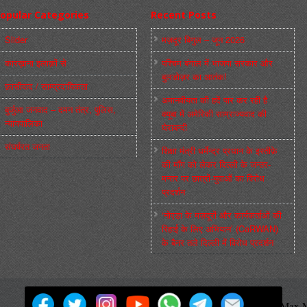
opular Categories
Recent Posts
Slider
मज़दूर बिगुल – जून 2026
कारख़ाना इलाक़ों से
पश्चिम बंगाल में भाजपा सरकार और
बुलडोज़र का आतंक!
फ़ासीवाद / साम्‍प्रदायिकता
अमानवीयता की हदें पार कर रही है
बुर्जुआ जनवाद – दमन तंत्र, पुलिस,
क्यूबा में अमेरिकी साम्राज्यवाद की
न्‍यायपालिका
घेराबन्दी
संघर्षरत जनता
शिक्षा मंत्री धर्मेन्द्र प्रधान के इस्तीफ़े
की माँग को लेकर दिल्ली के जन्तर-
मन्तर पर छात्रों-युवाओं का विरोध
प्रदर्शन
‘नोएडा के मज़दूरों और कार्यकर्ताओं की
रिहाई के लिए अभियान’ (CaRWAN)
के बैनर तले दिल्ली में विरोध प्रदर्शन
मज़दूर बिगुल
Powered by
WordPress
Max M