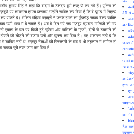
कितनी ह
ष कुमार सिंह ने कहा कि बादाम के ठेकेदार बुरी तरह से डर गये हैं। पुलिस को
कर्न
ूरों पर कायराना हमला कराकर उन्होंने साबित कर दिया है कि वे झुण्ड में निहत्थे
देरी से 
न कर सकते हैं। लेकिन महिला मज़दूरों ने उनके हमले का मुँहतोड़ जवाब देकर साबित
जनत
ाब उसी भाषा में दे सकते हैं। अब वे दिन गये जब मज़दूर चुपचाप मालिकों की मार
बार फिर
ी एकता के बल पर बिकी हुई पुलिस और मालिकों के गुण्डों, दोनों से टकराने की
पश्
 हौसले को तोड़ने की बजाय उन्हें और बुलन्द कर दिया है। यह अकारण नहीं है कि
कॉक
शामिल नहीं थे, मज़दूर नेताओं की गिरफ्तारी के बाद वे भी हड़ताल में शामिल हो
जनता में
ी का चक्का पूरी तरह जाम कर दिया है।
असन्‍तो
करोड
छीनने व
न्यायाल
नोए
कार्यकर्
हण्ट’ जा
तृणम
अमान
साम्राज्
“आँ
का मोदी
विशा
टैंक तक
बदस्तूर 