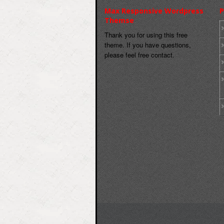
Max Responsive Wordpress
P
Themse
Thank you for using this free
theme. If you have questions,
please feel free contact.