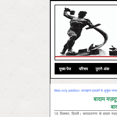
मुख्‍य पेज
परिचय
पुराने अंक
Web only addition
,
कारख़ाना इलाक़ों से
,
बुर्जुआ जनव
बादाम मज़दू
बाद
19 दिसम्बर, दिल्ली। करावलनगर के बादाम मज़दू