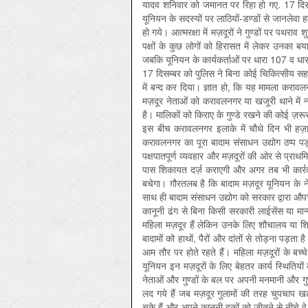
यादव शनिवार को जमानत पर रिहा हो गए. 17 दिसम्
यूनियन के सदस्यों पर लाठियों-डण्डों से जानलेव
हो गये। आत्मरक्षा में मज़दूरों ने गुण्डों पर पथरा
पक्षों के कुछ लोगों को हिरासत में लेकर उनका ब
जबकि यूनियन के कार्यकर्ताओं पर धारा 107 व ध
17 दिसम्बर को पुलिस ने बिना कोई चिकित्सीय सहा
में बन्द कर दिया। ज्ञात हो, कि यह मामला करावल
मज़दूर नेताओं को करावलनगर या खजूरी थाने में नह
है। मालिकों को किराए के गुण्डे रखने की कोई ज़रू
इस बीच करावलनगर इलाके में चौथे दिन भी हज़ार
करावलनगर का पूरा बादाम संसाधन उद्योग ठप्प 
पक्षपातपूर्ण व्यवहार और मज़दूरों की ओर से प्राथमि
पास शिकायत दर्ज़ कराएगी और अगर तब भी कार्रवा
बचेगा। ग़ौरतलब है कि बादाम मज़दूर यूनियन के नेतृ
साथ ही बादाम संसाधन उद्योग को सरकार द्वारा औपच
कानूनी ढंग से बिना किसी सरकारी लाईसेंस या मान्यत
महिला मज़दूर हैं लेकिन उनके लिए शौचालय या शिश
बादामों को हाथों, पैरों और दांतों से तोड़ना पड़ता ह
आम तौर पर होते रहते हैं। महिला मज़दूरों के बच्च
यूनियन इन मज़दूरों के लिए बेहतर कार्य स्थितिय
नेताओं और गुण्डों के बल पर अपनी मनमानी और गुण
लद गये हैं जब मज़दूर गुलामों की तरह चुपचाप ख
चुके हैं और अपने कानूनी हक़ों को जीतने से नीचे वे