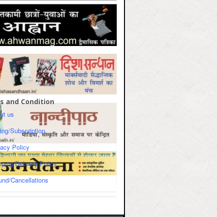
s and Condition
ut us
cing/Subscription
vacy Policy
pping/Delivery Policy
und/Cancellations