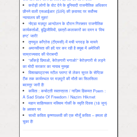
करोड़ों लोगों के वोट देने के बुनियादी राजनीतिक अधिकार
छीनने वाली एसआईआर (SIR) की क़वायद पर सर्वोच्च
न्यायालय की मुहर!
नोएडा मज़दूर आन्दोलन के दौरान गिरफ़्तार राजनीतिक
कार्यकर्ताओं, बुद्धिजीवियों, छात्रों-कलाकारों का दमन व ‘विच
हण्ट’ जारी!
तृणमूल काँग्रेस (टीएमसी) में मची भगदड़ के मायने
अमानवीयता की हदें पार कर रही है क्यूबा में अमेरिकी
साम्राज्यवाद की घेराबन्दी
“आँकड़े छिपाओ, बेरोज़गारी भगाओ!” बेरोज़गारी से लड़ने
का मोदी सरकार का नायाब नुस्ख़ा
विशाखापट्टनम स्टील प्लाण्ट से लेकर सूरत के सेप्टिक
टैंक तक कार्यस्थल पर मज़दूरों की मौतों का सिलसिला
बदस्तूर जारी है!
कविता : कचोटती स्वतन्त्रता / नाज़िम हिकमत Poem :
A Sad State Of Freedom / Nazim Hikmet
महान साहित्यकार मक्सिम गोर्की के स्मृति दिवस (18 जून)
के अवसर पर
साथी कविता कृष्णपल्लवी की एक मौजूँ कविता – हमला हो
चुका है!