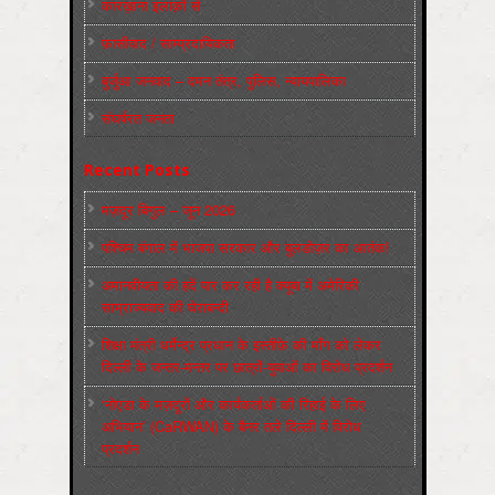
कारख़ाना इलाक़ों से
फ़ासीवाद / साम्‍प्रदायिकता
बुर्जुआ जनवाद – दमन तंत्र, पुलिस, न्‍यायपालिका
संघर्षरत जनता
Recent Posts
मज़दूर बिगुल – जून 2026
पश्चिम बंगाल में भाजपा सरकार और बुलडोज़र का आतंक!
अमानवीयता की हदें पार कर रही है क्यूबा में अमेरिकी
साम्राज्यवाद की घेराबन्दी
शिक्षा मंत्री धर्मेन्द्र प्रधान के इस्तीफ़े की माँग को लेकर
दिल्ली के जन्तर-मन्तर पर छात्रों-युवाओं का विरोध प्रदर्शन
‘नोएडा के मज़दूरों और कार्यकर्ताओं की रिहाई के लिए
अभियान’ (CaRWAN) के बैनर तले दिल्ली में विरोध
प्रदर्शन