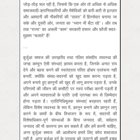
जोड़-तोड़ चल रही है, जिससे कि एक ओर तो अधिक से अधिक
समाजवादी-क्रान्तिकारियों और मेंशेविकों को बारी-बारी से इज़्ज़त
और आमदनी की नौकरियों की “दावत” में हिस्सेदार बनाया जा
सके और दूसरी ओर, जनता का “ध्‍यान भी बँटा रहे”। और तब
तक “राज्‍य” का असली “काम” सरकारी दफ्तर और फ़ौजी सदर-
मुक़ाम “चलाते” हैं!
…
बुर्जुआ समाज की ज़रख़रीद तथा गलित संसदीय व्यवस्था की
जगह कम्यून ऐसी संस्थाएं क़ायम करता है, जिनके अन्दर राय
देने और बहस करने की स्वतंत्रता पतित होकर प्रवंचना नहीं
बनतीं, क्योंकि संसद-सदस्यों को ख़ुद काम करना पड़ता है,
अपने बनाये हुए क़ानूनों को ख़ुद ही लागू करना पड़ता है, उनके
परिणामों की जीवन की कसौटी पर स्वयं परीक्षा करनी पड़ती है
और अपने मतदाताओं के प्रति उन्हें प्रत्यक्ष रूप से ज़िम्मेदार
होना पड़ता है। प्रतिनिधिमूलक संस्थाएं बरक़रार रहती हैं,
लेकिन विशेष व्यवस्था के रूप में, क़ानून बनाने और क़ानून लागू
करने के कामों के बीच विभाजन के रूप में, सदस्यों की
विशेषाधिकार-पूर्ण संस्थाओं के बिना जनवाद की, सर्वहारा
जनवाद की भी कल्पना हम कर सकते हैं और हमें करनी चाहिए,
अगर बुर्जुआ समाज की आलोचना हमारे लिए कोरा शब्दजाल
नहीं है, अगर बुर्जुआ वर्ग के प्रभुत्व को उलटने की हमारी इच्छा