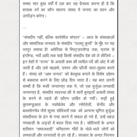
सच्चा सार कुछ वर्षों में एक बार यह फ़ैसला करना ही है कि
शासक वर्ग का कौन सदस्य संसद में जनता का दमन और
उत्पीड़न करेगा।
…
“संसदीय नहीं, बल्कि कार्यशील संगठन” – आज के संसदबाज़ों
और सामाजिक-जनवाद के संसदीय “पालतू कुत्तों” के मुँह पर यह
भरपूर तमाचा है! अमेरिका से स्विट्ज़रलैण्ड तक, फ्रांस से
इंग्लैण्ड, नार्वे आदि तक चाहे किसी संसदीय देश को ले लीजिये –
इन देशों में “राज्‍य” के असली काम की तामील पर्दे की ओट में की
जाती है और उसे महक़मे, दफ्तर और फ़ौजी सदर-मुक़ाम करते
हैं। संसद को “आम जनता” को बेवकूफ़ बनाने के विशेष उद्देश्य
से बकवास करने के लिए छोड़ दिय जाता है। यह बात उतनी
सच्ची है कि रूसी जनतन्त्र तक में, जो एक बुर्जुआ-जनवादी
जनतन्त्र है, संसदीय व्यवस्था की ये सारी बुराइयाँ असली संसद
के बनने से पहले ही फ़ौरन ज़ाहिर हो गयीं। सड़ी हुई
कूपमण्डूकता के स्कोबेलेव और त्सेरेतेली, चेर्नोव और
बवक्सेन्त्येव जैसे सूरमा सोवियतों तक को अत्यन्त घृणित बुर्जुआ
संसदीयता के ढंग से गन्दा करने में सफल हो गये हैं, उन्हें महज़
गप्पबाज़ी के अड्डों में बदल दिया गया है। सोवियतों के अन्दर
श्रीमान “समाजवादी” मन्त्रिगण गाँवों के भोले-भाले लोगों को
लफ्फाज़ी और प्रस्तावों से ठग रहे हैं। सरकार के अन्दर निरन्तर