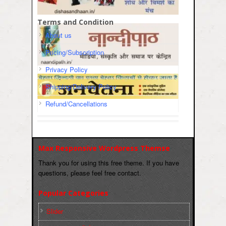
Terms and Condition
About us
Pricing/Subscription
Privacy Policy
Shipping/Delivery Policy
Refund/Cancellations
Max Responsive Wordpress Themse
Thank you for using this free theme. If you have
questions, please feel free contact.
Popular Categories
Slider