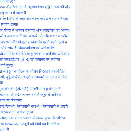
ोनी चाहिए?
ाटक और तेलंगाना में न्यूनतम वेतन वृद्धि : नाकाफ़ी और
लागू की गयी बढ़ोत्तरी
ा के विरोध से घबराकर उत्तर प्रदेश सरकार ने एक
 लगाया एस्मा!
चिम बंगाल में भाजपा सरकार और बुलडोज़र का आतंक!
रोच जनता पार्टी और उसकी लोकप्रियता : भारतीय
 व्‍यवस्‍था और मौजूदा सरकार के प्रति बढ़ते गुस्‍से व
ष और साथ ही विकल्‍पहीनता की अभिव्‍यक्ति
़ों लोगों के वोट देने के बुनियादी राजनीतिक अधिकार
ाली एसआईआर (SIR) की क़वायद पर सर्वोच्च
य की मुहर!
डा मज़दूर आन्दोलन के दौरान गिरफ़्तार राजनीतिक
ताओं, बुद्धिजीवियों, छात्रों-कलाकारों का दमन व ‘विच
री!
ूल काँग्रेस (टीएमसी) में मची भगदड़ के मायने
वीयता की हदें पार कर रही है क्यूबा में अमेरिकी
यवाद की घेराबन्दी
कड़े छिपाओ, बेरोज़गारी भगाओ!” बेरोज़गारी से लड़ने
 सरकार का नायाब नुस्ख़ा
खापट्टनम स्टील प्लाण्ट से लेकर सूरत के सेप्टिक
 कार्यस्थल पर मज़दूरों की मौतों का सिलसिला
जारी है!