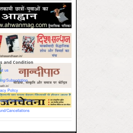
s and Condition
ut us
cing/Subscription
vacy Policy
pping/Delivery Policy
und/Cancellations