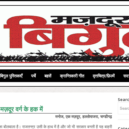
बिगुल पुस्तिकाएँ
पर्चे
बहसें
क्रान्तिकारी गीत
वृत्तचित्र/फ़िल्में
सदस
Sear
मज़दूर वर्ग के हक में
मनोज, एक मज़दूर, हल्लोमाजरा, चण्डीगढ़़
ग का बोलबाला है। राजतन्त्र उसी के हाथ में है और जो भी सरकार बनती है यह बाहरी
Cate