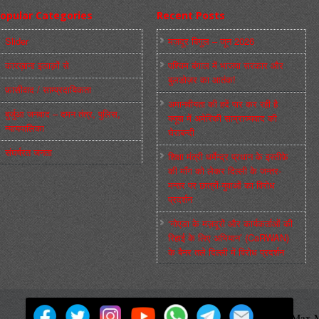
opular Categories
Recent Posts
Slider
मज़दूर बिगुल – जून 2026
कारख़ाना इलाक़ों से
पश्चिम बंगाल में भाजपा सरकार और
बुलडोज़र का आतंक!
फ़ासीवाद / साम्‍प्रदायिकता
अमानवीयता की हदें पार कर रही है
बुर्जुआ जनवाद – दमन तंत्र, पुलिस,
क्यूबा में अमेरिकी साम्राज्यवाद की
न्‍यायपालिका
घेराबन्दी
संघर्षरत जनता
शिक्षा मंत्री धर्मेन्द्र प्रधान के इस्तीफ़े
की माँग को लेकर दिल्ली के जन्तर-
मन्तर पर छात्रों-युवाओं का विरोध
प्रदर्शन
‘नोएडा के मज़दूरों और कार्यकर्ताओं की
रिहाई के लिए अभियान’ (CaRWAN)
के बैनर तले दिल्ली में विरोध प्रदर्शन
मज़दूर बिगुल
Powered by
WordPress
Max M