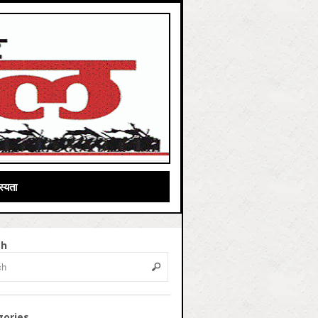
्यता
ch
gories