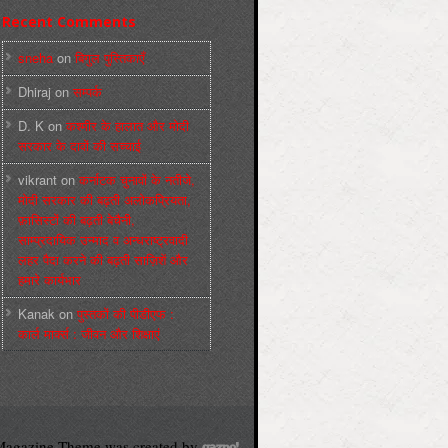
Recent Comments
sneha
on
बिगुल पुस्तिकाएँ
Dhiraj
on
सम्पर्क
D. K
on
कश्मीर के हालात और मोदी
सरकार के दावों की सच्चाई
vikrant
on
कर्नाटक चुनावों के नतीजे,
मोदी सरकार की बढ़ती अलोकप्रियता,
फ़ासिस्टों की बढ़ती बेचैनी,
साम्प्रदायिक उन्माद व अन्धराष्ट्रवादी
लहर पैदा करने की बढ़ती साज़िशें और
हमारे कार्यभार
Kanak
on
पुस्‍तकों की पीडीएफ :
कार्ल मार्क्‍स : जीवन और शिक्षाएं
agazine Theme was created by