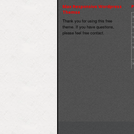
Max Responsive Wordpress
P
Themse
Thank you for using this free
theme. If you have questions,
please feel free contact.