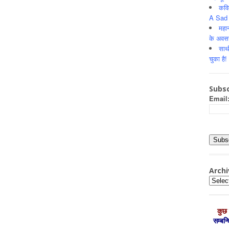
कवि
A Sad 
महान
के अवस
साथ
चुका है!
Subsc
Email
Archi
Archiv
कुछ 
सम्‍बन