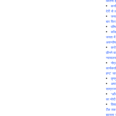
कितनी ह
कर्न
देरी से 
जनत
बार फिर
पश्
कॉक
जनता में
असन्‍तो
करोड
छीनने व
न्यायाल
नोए
कार्यकर्
हण्ट’ जा
तृणम
अमान
साम्राज्
“आँ
का मोदी
विशा
टैंक तक
बदस्तूर 