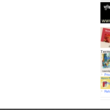
Term
Abo
Pri
Pri
Shi
Ref