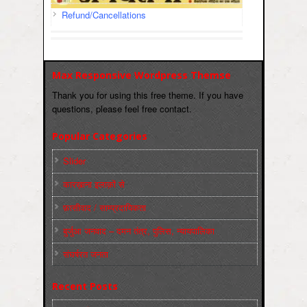
Refund/Cancellations
Max Responsive Wordpress Themse
Thank you for using this free theme. If you have
questions, please feel free contact.
Popular Categories
Slider
कारख़ाना इलाक़ों से
फ़ासीवाद / साम्‍प्रदायिकता
बुर्जुआ जनवाद – दमन तंत्र, पुलिस, न्‍यायपालिका
संघर्षरत जनता
Recent Posts