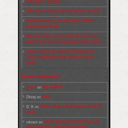
मज़दूर बिगुल – जून 2026
पश्चिम बंगाल में भाजपा सरकार और बुलडोज़र का आतंक!
अमानवीयता की हदें पार कर रही है क्यूबा में अमेरिकी
साम्राज्यवाद की घेराबन्दी
शिक्षा मंत्री धर्मेन्द्र प्रधान के इस्तीफ़े की माँग को लेकर
दिल्ली के जन्तर-मन्तर पर छात्रों-युवाओं का विरोध प्रदर्शन
‘नोएडा के मज़दूरों और कार्यकर्ताओं की रिहाई के लिए
अभियान’ (CaRWAN) के बैनर तले दिल्ली में विरोध
प्रदर्शन
Recent Comments
sneha
on
बिगुल पुस्तिकाएँ
Dhiraj
on
सम्पर्क
D. K
on
कश्मीर के हालात और मोदी सरकार के दावों की
सच्चाई
vikrant
on
कर्नाटक चुनावों के नतीजे, मोदी सरकार की
बढ़ती अलोकप्रियता, फ़ासिस्टों की बढ़ती बेचैनी,