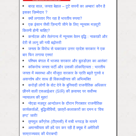
बारह साल, जनता बेहाल – टूटे सपनों का अम्बार! कौन है
इसका ज़िम्मेदार ?
क्यों लगातार गिर रहा है भारतीय रुपया?
एक इंसान जैसी ज़िन्दगी जीने के लिए न्यूनतम मज़दूरी
कितनी होनी चाहिए?
कर्नाटक और तेलंगाना में न्यूनतम वेतन वृद्धि : नाकाफ़ी और
देरी से लागू की गयी बढ़ोत्तरी
जनता के विरोध से घबराकर उत्तर प्रदेश सरकार ने एक
बार फिर लगाया एस्मा!
पश्चिम बंगाल में भाजपा सरकार और बुलडोज़र का आतंक!
कॉकरोच जनता पार्टी और उसकी लोकप्रियता : भारतीय
जनता में व्‍यवस्‍था और मौजूदा सरकार के प्रति बढ़ते गुस्‍से व
असन्‍तोष और साथ ही विकल्‍पहीनता की अभिव्‍यक्ति
करोड़ों लोगों के वोट देने के बुनियादी राजनीतिक अधिकार
छीनने वाली एसआईआर (SIR) की क़वायद पर सर्वोच्च
न्यायालय की मुहर!
नोएडा मज़दूर आन्दोलन के दौरान गिरफ़्तार राजनीतिक
कार्यकर्ताओं, बुद्धिजीवियों, छात्रों-कलाकारों का दमन व ‘विच
हण्ट’ जारी!
तृणमूल काँग्रेस (टीएमसी) में मची भगदड़ के मायने
अमानवीयता की हदें पार कर रही है क्यूबा में अमेरिकी
साम्राज्यवाद की घेराबन्दी