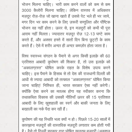
भोजन मिलना चाहिए। भारी काम करने वालों को कम से कम
3000 कैलोरी मिलना चाहिए। लेकिन वास्तव में अधिकतर
मज़दूर रोज़-रोज़ जो खाना खाते हैं उससे पेट भले ही भर जाये,
मगर दिन भर काम करने के लिए ज़रूरी सन्तुलित और पौष्टिक
भोजन वह नहीं होता। ऊपर से, इन मज़दूरों को कभी भी पूरा
आराम नहीं मिलता। ज्यादातर मज़दूर रोज़ 12-13 घण्टे काम
करते हैं, और अक्सर हफ्ते में सातों दिन बिना छुट्टी के काम
करते हैं। ऐसे में शरीर अन्दर ही अन्दर कमज़ोर होता जाता है।
विश्व स्वास्थ्य संगठन के पैमाने से अगर किसी इलाक़े की 60
प्रतिशत आबादी कुपोषण की शिकार है, तो उस इलाक़े को
”अकालग्रस्त” घोषित करके राहत के विशेष उपाय करने
चाहिए। इस पैमाने के हिसाब से तो देश की राजधानी दिल्ली की
आधी से ज्यादा आबादी को तत्काल ”अकालग्रस्त” घोषित किया
जाना चाहिए! निश्चित ही, भारत सरकार ऐसा नहीं करेगी।
क्योंकि ऐसा करने का मतलब होगा यह स्वीकार करना कि
तथाकथित विकास की उसकी नीतियाँ ऊपर की 15 प्रतिशत
आबादी के लिए ख़ुशहाली का स्वर्ग और बाकी जनता के लिए
बदहाली का नर्क पैदा कर रही हैं।
कुपोषण की यह स्थिति भला क्यों न हो। पिछले 15-20 सालों में
कारख़ाना मज़दूरों की वास्तविक मज़दूरी लगातार कम होती गयी
है। वैसे तो दिल्ली सरकार द्वारा घोषित न्यूनतम मज़दूरी (अकुशल