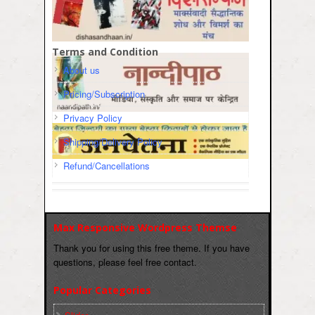
Terms and Condition
About us
Pricing/Subscription
Privacy Policy
Shipping/Delivery Policy
Refund/Cancellations
Max Responsive Wordpress Themse
Thank you for using this free theme. If you have
questions, please feel free contact.
Popular Categories