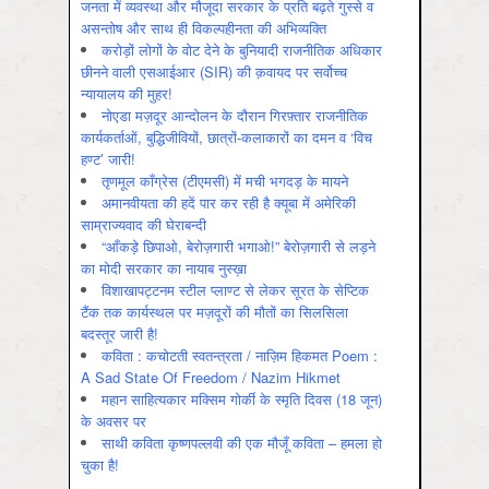
जनता में व्‍यवस्‍था और मौजूदा सरकार के प्रति बढ़ते गुस्‍से व
असन्‍तोष और साथ ही विकल्‍पहीनता की अभिव्‍यक्ति
करोड़ों लोगों के वोट देने के बुनियादी राजनीतिक अधिकार
छीनने वाली एसआईआर (SIR) की क़वायद पर सर्वोच्च
न्यायालय की मुहर!
नोएडा मज़दूर आन्दोलन के दौरान गिरफ़्तार राजनीतिक
कार्यकर्ताओं, बुद्धिजीवियों, छात्रों-कलाकारों का दमन व ‘विच
हण्ट’ जारी!
तृणमूल काँग्रेस (टीएमसी) में मची भगदड़ के मायने
अमानवीयता की हदें पार कर रही है क्यूबा में अमेरिकी
साम्राज्यवाद की घेराबन्दी
“आँकड़े छिपाओ, बेरोज़गारी भगाओ!” बेरोज़गारी से लड़ने
का मोदी सरकार का नायाब नुस्ख़ा
विशाखापट्टनम स्टील प्लाण्ट से लेकर सूरत के सेप्टिक
टैंक तक कार्यस्थल पर मज़दूरों की मौतों का सिलसिला
बदस्तूर जारी है!
कविता : कचोटती स्वतन्त्रता / नाज़िम हिकमत Poem :
A Sad State Of Freedom / Nazim Hikmet
महान साहित्यकार मक्सिम गोर्की के स्मृति दिवस (18 जून)
के अवसर पर
साथी कविता कृष्णपल्लवी की एक मौजूँ कविता – हमला हो
चुका है!