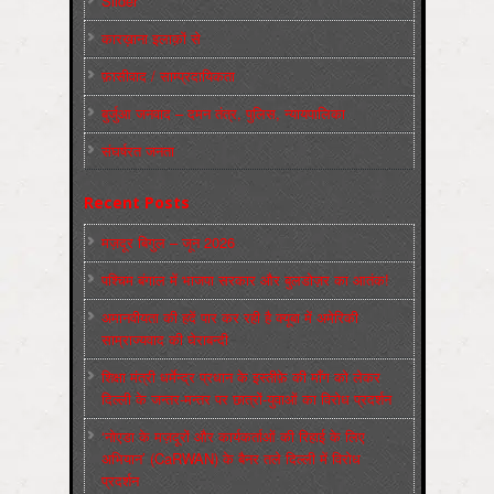
Slider
कारख़ाना इलाक़ों से
फ़ासीवाद / साम्‍प्रदायिकता
बुर्जुआ जनवाद – दमन तंत्र, पुलिस, न्‍यायपालिका
संघर्षरत जनता
Recent Posts
मज़दूर बिगुल – जून 2026
पश्चिम बंगाल में भाजपा सरकार और बुलडोज़र का आतंक!
अमानवीयता की हदें पार कर रही है क्यूबा में अमेरिकी
साम्राज्यवाद की घेराबन्दी
शिक्षा मंत्री धर्मेन्द्र प्रधान के इस्तीफ़े की माँग को लेकर
दिल्ली के जन्तर-मन्तर पर छात्रों-युवाओं का विरोध प्रदर्शन
‘नोएडा के मज़दूरों और कार्यकर्ताओं की रिहाई के लिए
अभियान’ (CaRWAN) के बैनर तले दिल्ली में विरोध
प्रदर्शन