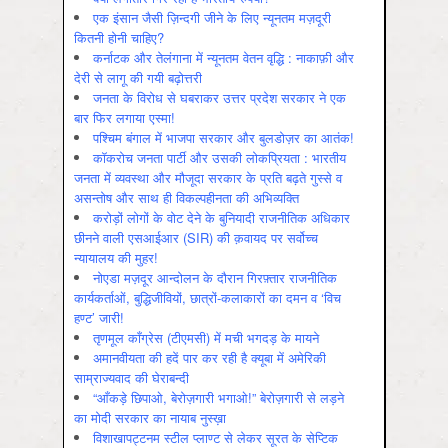
एक इंसान जैसी ज़िन्दगी जीने के लिए न्यूनतम मज़दूरी
कितनी होनी चाहिए?
कर्नाटक और तेलंगाना में न्यूनतम वेतन वृद्धि : नाकाफ़ी और
देरी से लागू की गयी बढ़ोत्तरी
जनता के विरोध से घबराकर उत्तर प्रदेश सरकार ने एक
बार फिर लगाया एस्मा!
पश्चिम बंगाल में भाजपा सरकार और बुलडोज़र का आतंक!
कॉकरोच जनता पार्टी और उसकी लोकप्रियता : भारतीय
जनता में व्‍यवस्‍था और मौजूदा सरकार के प्रति बढ़ते गुस्‍से व
असन्‍तोष और साथ ही विकल्‍पहीनता की अभिव्‍यक्ति
करोड़ों लोगों के वोट देने के बुनियादी राजनीतिक अधिकार
छीनने वाली एसआईआर (SIR) की क़वायद पर सर्वोच्च
न्यायालय की मुहर!
नोएडा मज़दूर आन्दोलन के दौरान गिरफ़्तार राजनीतिक
कार्यकर्ताओं, बुद्धिजीवियों, छात्रों-कलाकारों का दमन व ‘विच
हण्ट’ जारी!
तृणमूल काँग्रेस (टीएमसी) में मची भगदड़ के मायने
अमानवीयता की हदें पार कर रही है क्यूबा में अमेरिकी
साम्राज्यवाद की घेराबन्दी
“आँकड़े छिपाओ, बेरोज़गारी भगाओ!” बेरोज़गारी से लड़ने
का मोदी सरकार का नायाब नुस्ख़ा
विशाखापट्टनम स्टील प्लाण्ट से लेकर सूरत के सेप्टिक