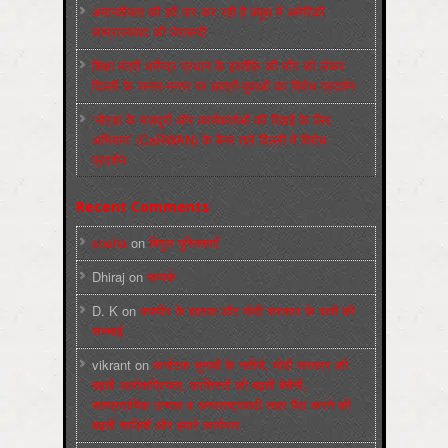
अमानवीयता की हदें पार कर रही है क्यूबा में अमेरिकी
साम्राज्यवाद की घेराबन्दी
शिक्षा मंत्री धर्मेन्द्र प्रधान के इस्तीफ़े की माँग को लेकर
दिल्ली के जन्तर-मन्तर पर छात्रों-युवाओं का विरोध प्रदर्शन
‘नोएडा के मज़दूरों और कार्यकर्ताओं की रिहाई के लिए
अभियान’ (CaRWAN) के बैनर तले दिल्ली में विरोध
प्रदर्शन
Recent Comments
sneha
on
बिगुल पुस्तिकाएँ
Dhiraj
on
सम्पर्क
D. K
on
कश्मीर के हालात और मोदी सरकार के दावों की
सच्चाई
vikrant
on
कर्नाटक चुनावों के नतीजे, मोदी सरकार की
बढ़ती अलोकप्रियता, फ़ासिस्टों की बढ़ती बेचैनी,
साम्प्रदायिक उन्माद व अन्धराष्ट्रवादी लहर पैदा करने की
बढ़ती साज़िशें और हमारे कार्यभार