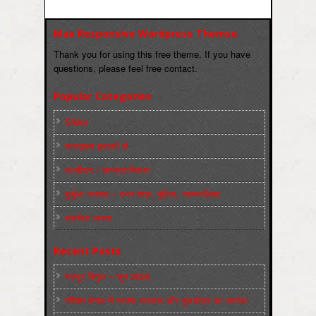
Max Responsive Wordpress Themse
Thank you for using this free theme. If you have
questions, please feel free contact.
Popular Categories
Slider
कारख़ाना इलाक़ों से
फ़ासीवाद / साम्‍प्रदायिकता
बुर्जुआ जनवाद – दमन तंत्र, पुलिस, न्‍यायपालिका
संघर्षरत जनता
Recent Posts
मज़दूर बिगुल – जून 2026
पश्चिम बंगाल में भाजपा सरकार और बुलडोज़र का आतंक!