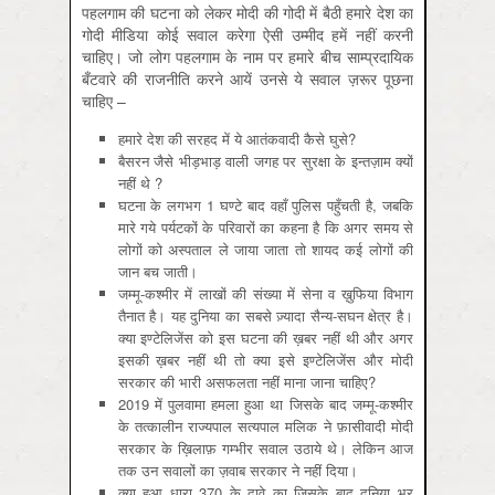
पहलगाम की घटना को लेकर मोदी की गोदी में बैठी हमारे देश का
गोदी मीडिया कोई सवाल करेगा ऐसी उम्मीद हमें नहीं करनी
चाहिए। जो लोग पहलगाम के नाम पर हमारे बीच साम्प्रदायिक
बँटवारे की राजनीति करने आयें उनसे ये सवाल ज़रूर पूछना
चाहिए –
हमारे देश की सरहद में ये आतंकवादी कैसे घुसे?
बैसरन जैसे भीड़भाड़ वाली जगह पर सुरक्षा के इन्तज़ाम क्यों
नहीं थे ?
घटना के लगभग 1 घण्टे बाद वहाँ पुलिस पहुँचती है, जबकि
मारे गये पर्यटकों के परिवारों का कहना है कि अगर समय से
लोगों को अस्पताल ले जाया जाता तो शायद कई लोगों की
जान बच जाती।
जम्मू-कश्मीर में लाखों की संख्या में सेना व ख़ुफिया विभाग
तैनात है। यह दुनिया का सबसे ज़्यादा सैन्य-सघन क्षेत्र है।
क्या इण्टेलिजेंस को इस घटना की ख़बर नहीं थी और अगर
इसकी ख़बर नहीं थी तो क्या इसे इण्टेलिजेंस और मोदी
सरकार की भारी असफलता नहीं माना जाना चाहिए?
2019 में पुलवामा हमला हुआ था जिसके बाद जम्मू-कश्मीर
के तत्कालीन राज्यपाल सत्यपाल मलिक ने फ़ासीवादी मोदी
सरकार के ख़िलाफ़ गम्भीर सवाल उठाये थे। लेकिन आज
तक उन सवालों का ज़वाब सरकार ने नहीं दिया।
क्या हुआ धारा 370 के दावे का जिसके बाद दुनिया भर