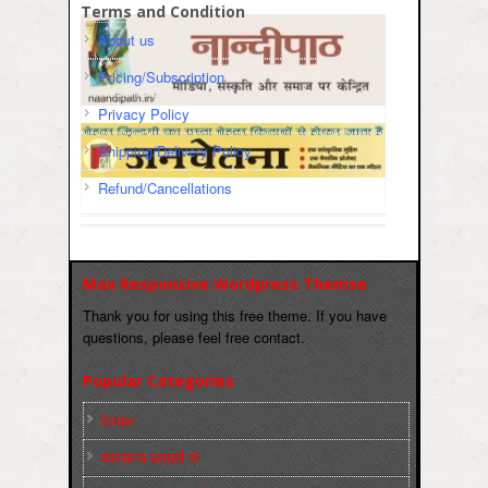
Terms and Condition
About us
Pricing/Subscription
Privacy Policy
Shipping/Delivery Policy
Refund/Cancellations
Max Responsive Wordpress Themse
Thank you for using this free theme. If you have
questions, please feel free contact.
Popular Categories
Slider
कारख़ाना इलाक़ों से