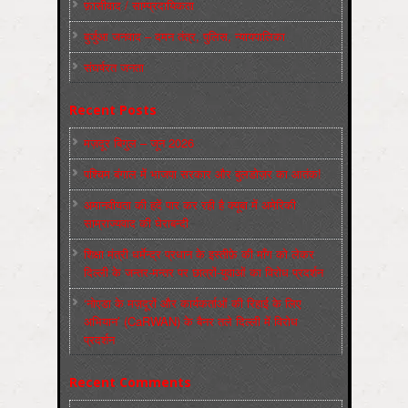
फ़ासीवाद / साम्‍प्रदायिकता
बुर्जुआ जनवाद – दमन तंत्र, पुलिस, न्‍यायपालिका
संघर्षरत जनता
Recent Posts
मज़दूर बिगुल – जून 2026
पश्चिम बंगाल में भाजपा सरकार और बुलडोज़र का आतंक!
अमानवीयता की हदें पार कर रही है क्यूबा में अमेरिकी
साम्राज्यवाद की घेराबन्दी
शिक्षा मंत्री धर्मेन्द्र प्रधान के इस्तीफ़े की माँग को लेकर
दिल्ली के जन्तर-मन्तर पर छात्रों-युवाओं का विरोध प्रदर्शन
‘नोएडा के मज़दूरों और कार्यकर्ताओं की रिहाई के लिए
अभियान’ (CaRWAN) के बैनर तले दिल्ली में विरोध
प्रदर्शन
Recent Comments