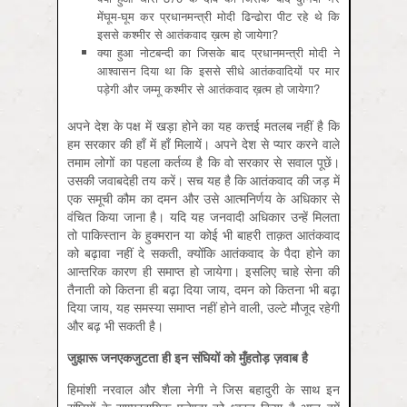
मेंघूम-घूम कर प्रधानमन्त्री मोदी ढिन्ढोरा पीट रहे थे कि
इससे कश्मीर से आतंकवाद ख़त्म हो जायेगा?
क्या हुआ नोटबन्दी का जिसके बाद प्रधानमन्त्री मोदी ने
आश्वासन दिया था कि इससे सीधे आतंकवादियों पर मार
पड़ेगी और जम्मू कश्मीर से आतंकवाद ख़त्म हो जायेगा?
अपने देश के पक्ष में खड़ा होने का यह कत्तई मतलब नहीं है कि
हम सरकार की हाँ में हाँ मिलायें। अपने देश से प्यार करने वाले
तमाम लोगों का पहला कर्तव्य है कि वो सरकार से सवाल पूछें।
उसकी जवाबदेही तय करें। सच यह है कि आतंकवाद की जड़ में
एक समूची कौम का दमन और उसे आत्मनिर्णय के अधिकार से
वंचित किया जाना है। यदि यह जनवादी अधिकार उन्हें मिलता
तो पाकिस्तान के हुक्मरान या कोई भी बाहरी ताक़त आतंकवाद
को बढ़ावा नहीं दे सकती, क्योंकि आतंकवाद के पैदा होने का
आन्तरिक कारण ही समाप्त हो जायेगा। इसलिए चाहे सेना की
तैनाती को कितना ही बढ़ा दिया जाय, दमन को कितना भी बढ़ा
दिया जाय, यह समस्या समाप्त नहीं होने वाली, उल्टे मौजूद रहेगी
और बढ़ भी सकती है।
जुझारू
जनएकजुटता
ही
इन
संघियों
को
मुँहतोड़
ज़वाब
है
हिमांशी नरवाल और शैला नेगी ने जिस बहादुरी के साथ इन
संघियों के साम्प्रदायिक एजेण्डा को ध्वस्त किया है आज हमें