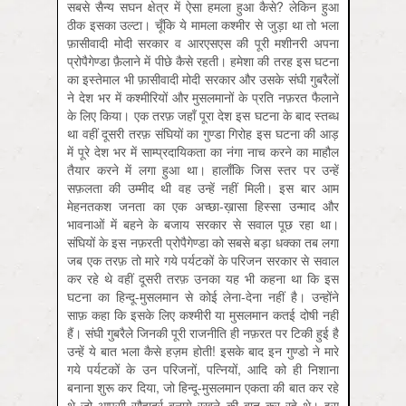
सबसे सैन्य सघन क्षेत्र में ऐसा हमला हुआ कैसे? लेकिन हुआ
ठीक इसका उल्टा। चूँकि ये मामला कश्मीर से जुड़ा था तो भला
फ़ासीवादी मोदी सरकार व आरएसएस की पूरी मशीनरी अपना
प्रोपैगेण्डा फ़ैलाने में पीछे कैसे रहती। हमेशा की तरह इस घटना
का इस्तेमाल भी फ़ासीवादी मोदी सरकार और उसके संघी गुबरैलों
ने देश भर में कश्मीरियों और मुसलमानों के प्रति नफ़रत फैलाने
के लिए किया। एक तरफ़ जहाँ पूरा देश इस घटना के बाद स्तब्ध
था वहीं दूसरी तरफ़ संघियों का गुण्डा गिरोह इस घटना की आड़
में पूरे देश भर में साम्प्रदायिकता का नंगा नाच करने का माहौल
तैयार करने में लगा हुआ था। हालाँकि जिस स्तर पर उन्हें
सफ़लता की उम्मीद थी वह उन्हें नहीं मिली। इस बार आम
मेहनतकश जनता का एक अच्छा-ख़ासा हिस्सा उन्माद और
भावनाओं में बहने के बजाय सरकार से सवाल पूछ रहा था।
संघियों के इस नफ़रती प्रोपैगेण्डा को सबसे बड़ा धक्का तब लगा
जब एक तरफ़ तो मारे गये पर्यटकों के परिजन सरकार से सवाल
कर रहे थे वहीं दूसरी तरफ़ उनका यह भी कहना था कि इस
घटना का हिन्दू-मुसलमान से कोई लेना-देना नहीं है। उन्होंने
साफ़ कहा कि इसके लिए कश्मीरी या मुसलमान कतई दोषी नहीं
हैं। संघी गुबरैले जिनकी पूरी राजनीति ही नफ़रत पर टिकी हुई है
उन्हें ये बात भला कैसे हज़म होती! इसके बाद इन गुण्डो ने मारे
गये पर्यटकों के उन परिजनों, पत्नियों, आदि को ही निशाना
बनाना शुरू कर दिया, जो हिन्दू-मुसलमान एकता की बात कर रहे
थे जो आपसी सौहार्द्र बनाये रखने की बात कर रहे थे। इस