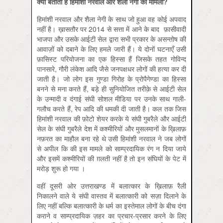
क्या
बताता
है
हिमांशी
नरवाल
और
शैला
नेगी
का
मामला?
हिमांशी नरवाल और शैला नेगी के साथ जो हुआ वह कोई अपवाद
नहीं है। ख़ासतौर पर 2014 से सत्ता में आने के बाद फ़ासीवादी
भाजपा और उसके आईटी सेल द्वारा सभी प्रकार के असन्तोष की
आवाज़ों को दबाने के लिए हमले जारी हैं। ये दोनों घटनाएँ उसी
फ़ासिस्ट परियोजना का एक हिस्सा हैं जिसके तहत गोविन्द
पानसारे, गौरी लंकेश आदि जैसे जनपक्षधर लोगों की हत्या कर दी
जाती है। जो लोग इस गुण्डा गिरोह के प्रोपैगेण्डा का हिस्सा
बनने से मना करते हैं, बड़े ही सुनियोजित तरीक़े से आईटी सेल
के उन्मादी व दंगाई संघी सोशल मीडिया पर उनके साथ गाली-
गलौच करते हैं, रेप आदि की धमकी दी जाती है। कल तक जिस
हिमांशी नरवाल की फ़ोटो शेयर करके ये संघी गुबरैले और आईटी
सेल के संघी गुबरैले देश में कश्मीरियों और मुसलमानों के ख़िलाफ़
नफ़रत का माहौल बना रहे थे उसी हिमांशी नरवाल ने जब लोगों
से अपील कि की इस मामले को साम्प्रदायिक रंग न दिया जाये
और इसमें कश्मीरियों की ग़लती नहीं है तो इन संघियों के पेट में
मरोड़ शुरू हो गया ।
वहीं दूसरी ओर उत्तराखण्ड में बलात्कार के ख़िलाफ़ रैली
निकालने वाले ये संघी वास्तव में बलात्कारी को सज़ा दिलाने के
लिए नहीं बल्कि बलात्कारी के धर्म का इस्तेमाल लोगों के बीच दंगा
कराने व साम्प्रदायिक ज़हर का प्रचार-प्रसार करने के लिए