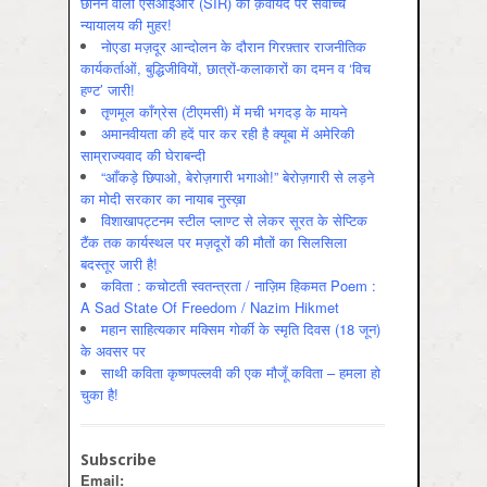
छीनने वाली एसआईआर (SIR) की क़वायद पर सर्वोच्च
न्यायालय की मुहर!
नोएडा मज़दूर आन्दोलन के दौरान गिरफ़्तार राजनीतिक
कार्यकर्ताओं, बुद्धिजीवियों, छात्रों-कलाकारों का दमन व ‘विच
हण्ट’ जारी!
तृणमूल काँग्रेस (टीएमसी) में मची भगदड़ के मायने
अमानवीयता की हदें पार कर रही है क्यूबा में अमेरिकी
साम्राज्यवाद की घेराबन्दी
“आँकड़े छिपाओ, बेरोज़गारी भगाओ!” बेरोज़गारी से लड़ने
का मोदी सरकार का नायाब नुस्ख़ा
विशाखापट्टनम स्टील प्लाण्ट से लेकर सूरत के सेप्टिक
टैंक तक कार्यस्थल पर मज़दूरों की मौतों का सिलसिला
बदस्तूर जारी है!
कविता : कचोटती स्वतन्त्रता / नाज़िम हिकमत Poem :
A Sad State Of Freedom / Nazim Hikmet
महान साहित्यकार मक्सिम गोर्की के स्मृति दिवस (18 जून)
के अवसर पर
साथी कविता कृष्णपल्लवी की एक मौजूँ कविता – हमला हो
चुका है!
Subscribe
Email: