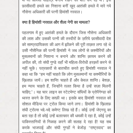
फ़ासीवादी हमले का निशाना बनीं ख़ुद आतंकी हमले में मारे गये
नौसेना अधिकारी की पत्नी हिमांशी नरवाल।
क्या
है
हिमांशी
नरवाल
और
शैला
नेगी
का
मामला?
पहलगाम में हुए आतंकी हमले के दौरान जिस नौसेना अधिकारी
की लाश और उसकी पत्नी की तस्वीरों के ज़रिये फ़ासीवादी देश
को साम्प्रदायिकता की आग में झोंकने की पूरी ताक़त लगा रहे थे
उसी नौसैनिक की पत्नी हिमांशी ने जब लोगों से कश्मीरियों और
मुसलमानों को निशाना न बनाने और शान्ति क़ायम करने की
अपील की, तो संघी गुण्डे वहाँ भी महिला-विरोधी हरक़तें करने से
नहीं चूकें। पत्रकारों से बातचीत करते हुए हिमांशी नरवाल ने
कहा था कि “हम नहीं चाहते कि लोग मुसलमानों या कश्मीरियों के
ख़िलाफ़ जायें। हम शान्ति चाहते हैं और केवल शान्ति। बेशक़,
हम न्याय चाहते हैं, जिन्होंने ग़लत किया है उन्हें सज़ा मिलनी
चाहिए.”। यह चार लाइन का स्टेटमेण्ट संघियों के प्रोपैगेण्डा को
ध्वस्त करने के लिए काफ़ी था। इसके बाद हिमांशी नरवाल को
सोशल मीडिया पर ट्रोल किया जाने लगा। हिमांशी के ख़िलाफ़
संघी ट्रोल्स भद्दे-भद्दे कमेण्ट लिख रहे हैं। कोई उन्हें जेएनयू का
बता रहा है तो कोई उन्हें बलात्कार की धमकी दे रहा है, कोई उन्हें
पाकिस्तानियों से निकाह करने की सलाह दे रहा है! यह सब
करके भाजपाई और संघी गुण्डों ने बेजोड़ “राष्ट्रवाद” का