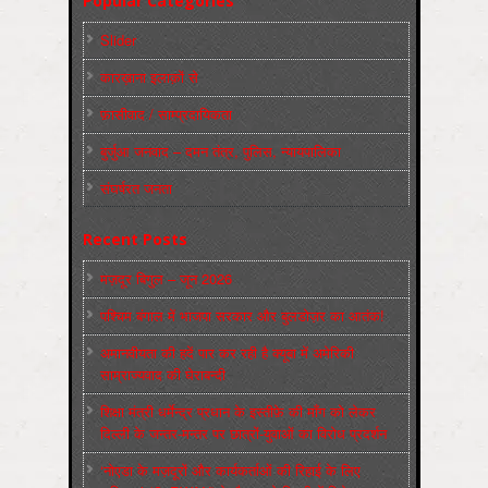
Popular Categories
Slider
कारख़ाना इलाक़ों से
फ़ासीवाद / साम्‍प्रदायिकता
बुर्जुआ जनवाद – दमन तंत्र, पुलिस, न्‍यायपालिका
संघर्षरत जनता
Recent Posts
मज़दूर बिगुल – जून 2026
पश्चिम बंगाल में भाजपा सरकार और बुलडोज़र का आतंक!
अमानवीयता की हदें पार कर रही है क्यूबा में अमेरिकी
साम्राज्यवाद की घेराबन्दी
शिक्षा मंत्री धर्मेन्द्र प्रधान के इस्तीफ़े की माँग को लेकर
दिल्ली के जन्तर-मन्तर पर छात्रों-युवाओं का विरोध प्रदर्शन
‘नोएडा के मज़दूरों और कार्यकर्ताओं की रिहाई के लिए