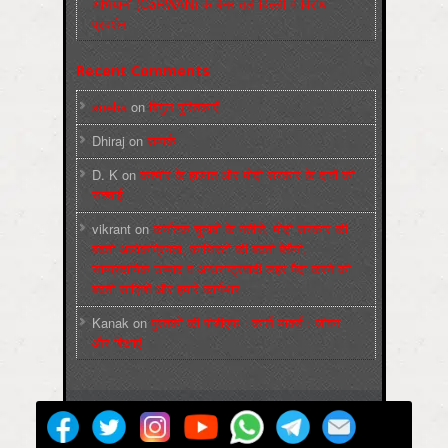
अभियान’ (CaRWAN) के बैनर तले दिल्ली में विरोध
प्रदर्शन
Recent Comments
sneha
on
बिगुल पुस्तिकाएँ
Dhiraj
on
सम्पर्क
D. K
on
कश्मीर के हालात और मोदी सरकार के दावों की
सच्चाई
vikrant
on
कर्नाटक चुनावों के नतीजे, मोदी सरकार की
बढ़ती अलोकप्रियता, फ़ासिस्टों की बढ़ती बेचैनी,
साम्प्रदायिक उन्माद व अन्धराष्ट्रवादी लहर पैदा करने की
बढ़ती साज़िशें और हमारे कार्यभार
Kanak
on
पुस्‍तकों की पीडीएफ : कार्ल मार्क्‍स : जीवन
और शिक्षाएं
मज़दूर बिगुल
Powered by
WordPress
Max Magazine Theme was created by