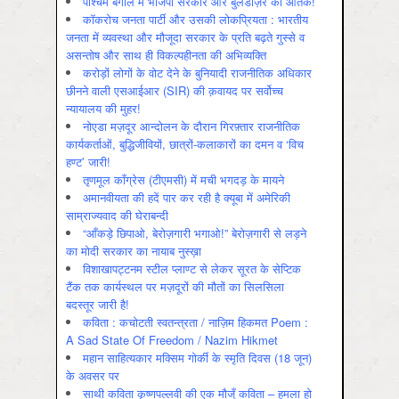
पश्चिम बंगाल में भाजपा सरकार और बुलडोज़र का आतंक!
कॉकरोच जनता पार्टी और उसकी लोकप्रियता : भारतीय
जनता में व्‍यवस्‍था और मौजूदा सरकार के प्रति बढ़ते गुस्‍से व
असन्‍तोष और साथ ही विकल्‍पहीनता की अभिव्‍यक्ति
करोड़ों लोगों के वोट देने के बुनियादी राजनीतिक अधिकार
छीनने वाली एसआईआर (SIR) की क़वायद पर सर्वोच्च
न्यायालय की मुहर!
नोएडा मज़दूर आन्दोलन के दौरान गिरफ़्तार राजनीतिक
कार्यकर्ताओं, बुद्धिजीवियों, छात्रों-कलाकारों का दमन व ‘विच
हण्ट’ जारी!
तृणमूल काँग्रेस (टीएमसी) में मची भगदड़ के मायने
अमानवीयता की हदें पार कर रही है क्यूबा में अमेरिकी
साम्राज्यवाद की घेराबन्दी
“आँकड़े छिपाओ, बेरोज़गारी भगाओ!” बेरोज़गारी से लड़ने
का मोदी सरकार का नायाब नुस्ख़ा
विशाखापट्टनम स्टील प्लाण्ट से लेकर सूरत के सेप्टिक
टैंक तक कार्यस्थल पर मज़दूरों की मौतों का सिलसिला
बदस्तूर जारी है!
कविता : कचोटती स्वतन्त्रता / नाज़िम हिकमत Poem :
A Sad State Of Freedom / Nazim Hikmet
महान साहित्यकार मक्सिम गोर्की के स्मृति दिवस (18 जून)
के अवसर पर
साथी कविता कृष्णपल्लवी की एक मौजूँ कविता – हमला हो