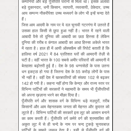
कम्पनियों और बड़े पूँजीपति घरानों से मिला था। इसके अलावा
बड़े दुकानदार, धनी किसान, व्यापारी, व्यवसायी, ठेकेदार, उच्च
आय सम्पन्न नौकरीपेशा उच्च मध्यवर्ग के लोग भी इन्हें चन्दा देते
हैं।
जिस आम आदमी के नाम पर ये दल चुनावी गटरगंगा में उतरते हैं
उसका हाल किसी से छुपा हुआ नहीं है। भारत में रहने वाली
आबादी वैसे तो दुनिया की आबादी का छठा हिस्सा है लेकिन
दुनिया की ग़रीब व कंगाल आबादी का आधा हिस्सा अकेले भारत
में रहता है। हाल ही में आयी ऑक्सफ़ैम की रिपोर्ट बताती है कि
हालिया वर्ष 2021 में 84 प्रतिशत घरों की आमदनी तेज़ी से
घटी है। वहीं भारत के 100 सबसे अमीर परिवारों की आमदनी में
बेतहाशा बढ़ोत्तरी हुई है। देश के 98 धन्नासेठों के पास उतना
धन इकट्ठा हो गया है जितना देश के 55 करोड़ लोगों के पास
भी नहीं है। वहीं देश में खरबपतियों की संख्या 102 से बढ़कर
142 हो गयी है। कहना नहीं होगा कि केन्द्र और राज्य स्तर पर
विभिन्न पार्टियों की सरकारों ने महामारी के समय भी पूँजीपतियों
को अपना ख़ज़ाना भरने का मौक़ा दिया है।
पूँजीपति वर्ग और शासक वर्ग के विभिन्न धड़े मज़दूरों, ग़रीब
किसानों और आम मेहनतकश जनता की मेहनत और कुदरत को
लूटते हैं। विभिन्न पार्टियों की सरकारें इस लूट को आसान बनाने
का काम करती हैं। पूँजीपति वर्ग कमेरे वर्ग की श्रमशक्ति की
अकूत लूट में से ही चन्दे के नाम पर चन्द टुकड़े चुनावबाज़
पार्टियों के सामने उछाल देता है। इसी से पूँजीपति वर्ग की