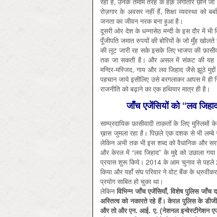
रहा है, उनके तमाम तरह के हक़ लगातार छीने जा रह
रोज़गार के अवसर नहीं हैं, शिक्षा व्यवस्था को ब
जनता का जीवन नरक बना हुआ है।
दूसरी ओर देश के धन्नासेठ मन्दी के इस दौर में भी ति
पूँजीपति जमात रुपयों की बोरियों के जो मुँह खोलते
की लूट जारी रह सके इसके लिए भाजपा की फ़ासीवा
तक जा सकती है। और असल में संकट की यह स्थ
मन्दिर-मस्जिद, गाय और लव जिहाद जैसे झूठे मुद
पहचान जाये इसीलिए उसे बरगलाकर आपस में ही स
राजनीति को बढ़ाने का एक हथियार मात्र ही है।
जाँच एजेंसियों को “लव जिहा
साम्प्रदायिक फ़ासीवादी ताक़तों के लिए मुस्लिमों 
ख़ास जुमला रहा है। पिछले एक दशक से भी लम्बे 
लेकिन अभी तक भी इस शब्द को वैधानिक और सरका
और केरल में “लव जिहाद” के मुद्दे को उछाला ग
प्रयास शुरू किये। 2014 के आम चुनाव से पहले 201
किया और यहाँ संघ परिवार ने वोट बैंक के ध्र
प्रयोग साबित हो चुका था।
लेकिन
विभिन्न जाँच एजेंसियाँ, विशेष पुलिस जा
अस्तित्व को नकारते रहे हैं। केरल पुलिस के डीज
और तो और एन. आई. ए. (नेशनल इन्वेस्टीगेशन एजेंसी