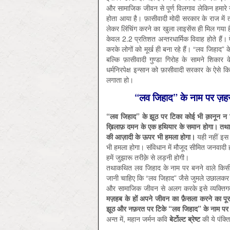
और सामाजिक जीवन से पूर्ण विलगाव लेकिन हमारे 
होता आया है। फ़ासीवादी मोदी सरकार के राज में त
लेकर लिंचिंग करने का खुला लाइसेंस ही मिल गय
केवल 2.2 प्रतिशत अन्तरधार्मिक विवाह होते हैं
करके लोगों को मूर्ख ही बना रहे हैं। “लव जिहाद” क
बल्कि फ़ासीवादी गुण्डा गिरोह के सामने शिकार
धर्मनिरपेक्ष इन्सान को फ़ासीवादी सरकार के ऐसे कि
लगाता हो।
“लव जिहाद” के नाम पर ज़हरख
“लव जिहाद” के झूठ पर टिका कोई भी क़ानून न सि
ख़िलाफ़ दमन के एक हथियार के समान होगा। तथाकथ
की आज़ादी के ऊपर भी हमला होगा।
यही नहीं इस त
भी हमला होगा। संविधान में मौजूद सीमित जनवादी 
हमें जुझारू तरीक़े से लड़नी होगी।
तथाकथित लव जिहाद के नाम पर बनने वाले किसी
जानी चाहिए कि “लव जिहाद” जैसे जुमले उछालकर 
और सामाजिक जीवन से अलग करके इसे व्यक्ति
मज़हब के हों अपने जीवन का फ़ैसला करने का पू
झूठ और नफ़रत पर टिके “लव जिहाद” के नाम पर चल
अन्त में, महान जर्मन कवि
बेर्टोल्ट ब्रेष्ट
की ये पंक्त