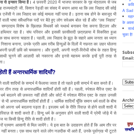
स से इन्कार किया है।
4 फ़रवरी 2020 में भाजपा सरकार के गृह मंत्रालय से जब
कवि
 गृह राज्यमंत्री जी. किशन रेड्डी का संसद में बयान आया था कि लव जिहाद की कोई
A Sad 
जाँच एजेंसी ने लव जिहाद का कोई मामला नहीं पाया है। इतना सब होने के बावजूद भी
महान
 वाली भाषा संवैधानिक पदों पर बैठे हुए लोग सरेआम बोल रहे हैं और “लव जिहाद”
के अवस
। सम्प्रदाय विशेष के ख़िलाफ़ मिथकों को यथार्थ बनाकर पेश करना हिटलर और
साथ
ख हथियार रहा है। संघ परिवार और इसकी फ़ासीवादी छत्रछाया में विकसित हुआ
चुका है!
एक साथ करना चाहता है। पहली, लव जिहाद के झूठ के सहारे आम जनता का ध्यान
को निशाना बनाना, उनके प्रति आम ग़रीब हिन्दुओं के दिलों में नफ़रत का ज़हर घोलना
की अपनी फ़र्ज़ी छवि को चमकाना। और दूसरी, अपनी स्त्री-विरोधी सोच के तहत हिन्दू
Subsc
 साथी चुनने की आज़ादी को नकारना और इनसे महरूम करके इन्हें पूरी तरह से
Email
ेना।
होती हैं अन्तरधार्मिक शादियाँ?
 वाली शादियों के सन्दर्भ में फैलाया जाता है तो पहले इसी सन्दर्भ में बात करते हैं।
पर तीन तरह से अन्तरधार्मिक शादियाँ होती रही हैं। पहली, स्पेशल मैरिज एक्ट के
ा धर्म बदलने की ज़रूरत नहीं होती और कोर्ट में स्पेशल मैरिज एक्ट के तहत उनकी
Archi
 भी अन्तरधार्मिक शादियाँ होती हैं । धार्मिक शादियाँ चूँकि समान धर्म वालों के बीच
Archiv
 को अपना धर्म बदलना पड़ता है। इस्लाम धर्म के रीति रिवाज़ से होने वाली शादी में
ाज़ से शादी करते हैं। हिन्दू धर्म के अनुसार होने वाली शादी में प्रेमी जोड़े में से
या किसी हिन्दू रीति‍ से शादी होती है।
कुछ 
ज़ारों प्रमाण आसानी से मिल जायेंगे। ये इस बात के उदाहरण होते हैं कि आम तौर पर
सम्‍बन
दा नहीं बनता। एक साथ रहने वाले लोग नज़दीक भी आते हैं, उनके पूर्वाग्रह भी टूटते