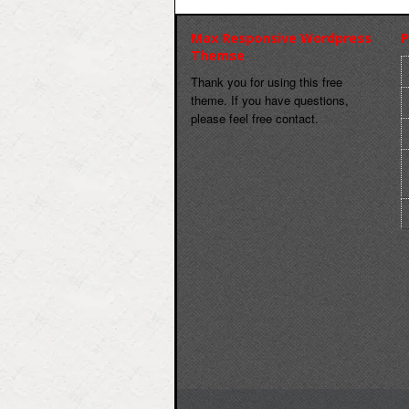
Max Responsive Wordpress
P
Themse
Thank you for using this free
theme. If you have questions,
please feel free contact.