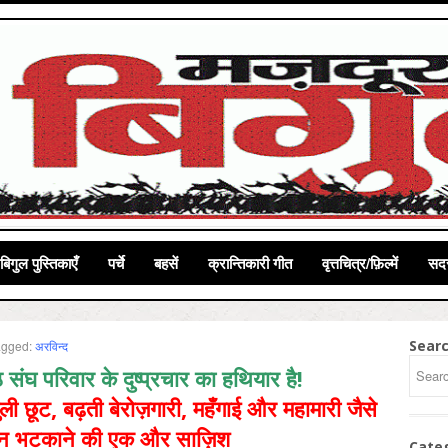
बिगुल पुस्तिकाएँ
पर्चे
बहसें
क्रान्तिकारी गीत
वृत्तचित्र/फ़िल्में
सदस
Sear
agged:
अरविन्द
संघ परिवार के दुष्प्रचार का हथियार है!
ुली छूट, बढ़ती बेरोज़गारी, महँगाई और महामारी जैसे
 ध्यान भटकाने की एक और साज़ि‍श
Cate