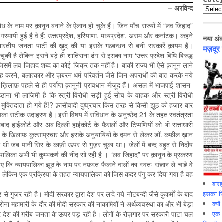
– अरविन्द
Catego
ोध के नाम पर क़ानून बनाने के ऐलान हो चुके हैं। जिन पाँच राज्यों में “लव जिहाद”
रमायी हुई है वे हैं: उत्तरप्रदेश, हरियाणा, मध्यप्रदेश, असम और कर्नाटक। कहने
नया अं
ं भारतीय जनता पार्टी की ख़ुद की या इसके गठबन्धन से बनी सरकारें क़ायम हैं।
मज़दूर
ुकी है लेकिन इसने बड़े ही शातिराना ढंग से इसका नाम ‘उत्तर प्रदेश विधि विरुद्ध
जिसमें लव जिहाद शब्द का कोई ज़िक्र तक नहीं है। बाक़ी राज्य भी ऐसे क़ानून लाने
ाह करने, बलात्कार और ज़बरन धर्म परिवर्तन जैसे जिन अपराधों की बात करके नये
 ख़िलाफ़ पहले से ही पर्याप्त क़ानूनी प्रावधान मौजूद हैं। असल में भाजपाई शासन-
ाना भी लाज़िमी है कि स्त्री-विरोधी सड़ी हुई सोच के वाहक और स्त्री-विरोधी
के मुक्तिदाता हो गये हैं!? फ़ासीवादी दुष्प्रचार किस तरह से किसी झूठ को हज़ार बार
ा सटीक उदाहरण है। इसी विषय में संविधान के अनुच्छेद 21 के तहत स्वतंत्रता
ाद हाईकोर्ट और अब दिल्ली हाईकोर्ट के फ़ैसलों और टिप्पणियों को भी सत्ताधारी
त के ख़िलाफ़ कुत्साप्रचार और इसके अनुयायियों के दमन से लेकर डॉ. कफ़ील ख़ान
टी थी जब पानी सिर के काफ़ी ऊपर से गुज़र चुका था। जेलों में बन्द बहुत से निर्दोष
यायपालिका अभी भी कुम्भकर्ण की नींद सो रही है । “लव जिहाद” पर क़ानून के प्रकरण
ए कि न्यायपालिका झूठ के नाम पर नफ़रत फैलाने वालों का स्वतः संज्ञान ले चाहे वे
ा दे। लेकिन एक प्रक्रिया के तहत न्यायपालिका को जिस क़दर पंगु कर दिया गया है वह
बारह
इसका ज़ि
गुज़र रही है। मोदी सरकार द्वारा देश पर लादे गये नोटबन्दी जैसे कुकर्मों के बाद
क्यो
रोना महामारी के दौर की मोदी सरकार की नाकामियों ने अर्थव्यवस्था का और भी बेड़ा
एक इ
र देश की ग़रीब जनता के ऊपर पड़ रही है। लोगों के रोज़गार पर सरकारी पाटा चल