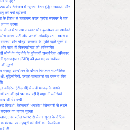
ोनी चाहिए?
ाटक और तेलंगाना में न्यूनतम वेतन वृद्धि : नाकाफ़ी और
लागू की गयी बढ़ोत्तरी
ा के विरोध से घबराकर उत्तर प्रदेश सरकार ने एक
 लगाया एस्मा!
चिम बंगाल में भाजपा सरकार और बुलडोज़र का आतंक!
रोच जनता पार्टी और उसकी लोकप्रियता : भारतीय
 व्‍यवस्‍था और मौजूदा सरकार के प्रति बढ़ते गुस्‍से व
ष और साथ ही विकल्‍पहीनता की अभिव्‍यक्ति
़ों लोगों के वोट देने के बुनियादी राजनीतिक अधिकार
ाली एसआईआर (SIR) की क़वायद पर सर्वोच्च
य की मुहर!
डा मज़दूर आन्दोलन के दौरान गिरफ़्तार राजनीतिक
ताओं, बुद्धिजीवियों, छात्रों-कलाकारों का दमन व ‘विच
री!
ूल काँग्रेस (टीएमसी) में मची भगदड़ के मायने
वीयता की हदें पार कर रही है क्यूबा में अमेरिकी
यवाद की घेराबन्दी
कड़े छिपाओ, बेरोज़गारी भगाओ!” बेरोज़गारी से लड़ने
 सरकार का नायाब नुस्ख़ा
खापट्टनम स्टील प्लाण्ट से लेकर सूरत के सेप्टिक
 कार्यस्थल पर मज़दूरों की मौतों का सिलसिला
जारी है!