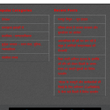
opular Categories
Recent Posts
Slider
मज़दूर बिगुल – जून 2026
कारख़ाना इलाक़ों से
पश्चिम बंगाल में भाजपा सरकार और
बुलडोज़र का आतंक!
फ़ासीवाद / साम्‍प्रदायिकता
अमानवीयता की हदें पार कर रही है
बुर्जुआ जनवाद – दमन तंत्र, पुलिस,
क्यूबा में अमेरिकी साम्राज्यवाद की
न्‍यायपालिका
घेराबन्दी
संघर्षरत जनता
शिक्षा मंत्री धर्मेन्द्र प्रधान के इस्तीफ़े
की माँग को लेकर दिल्ली के जन्तर-
मन्तर पर छात्रों-युवाओं का विरोध
प्रदर्शन
‘नोएडा के मज़दूरों और कार्यकर्ताओं की
रिहाई के लिए अभियान’ (CaRWAN)
के बैनर तले दिल्ली में विरोध प्रदर्शन
मज़दूर बिगुल
Powered by
WordPress