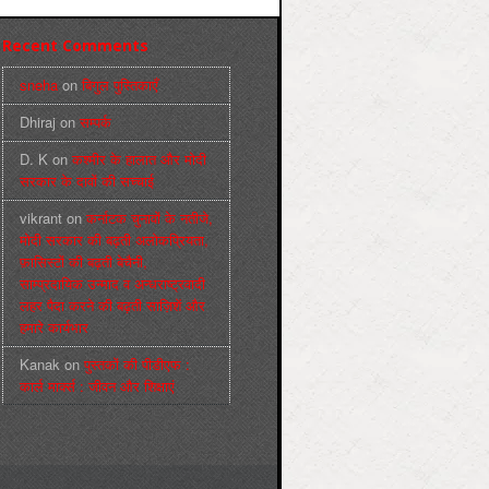
Recent Comments
sneha
on
बिगुल पुस्तिकाएँ
Dhiraj
on
सम्पर्क
D. K
on
कश्मीर के हालात और मोदी
सरकार के दावों की सच्चाई
vikrant
on
कर्नाटक चुनावों के नतीजे,
मोदी सरकार की बढ़ती अलोकप्रियता,
फ़ासिस्टों की बढ़ती बेचैनी,
साम्प्रदायिक उन्माद व अन्धराष्ट्रवादी
लहर पैदा करने की बढ़ती साज़िशें और
हमारे कार्यभार
Kanak
on
पुस्‍तकों की पीडीएफ :
कार्ल मार्क्‍स : जीवन और शिक्षाएं