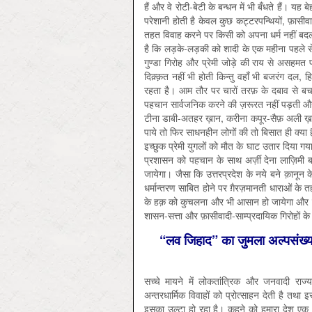
हैं और वे रोटी-बेटी के बन्धन में भी बँधते हैं। 
परेशानी होती है केवल कुछ कट्टरपन्थियों, फ़ासीव
तहत विवाह करने पर किसी को अपना धर्म नहीं बदल
है कि लड़के-लड़की को शादी के एक महीना पहले से
गुण्डा गिरोह और प्रेमी जोड़े की राय से असहमत प
दिक़्क़त नहीं भी होती किन्तु वहाँ भी बजरंग दल,
रहता है। आम तौर पर चारों तरफ़ के दबाव से बचन
पहचान सार्वजनिक करने की ज़रूरत नहीं पड़ती और 
टीना डाबी-अतहर ख़ान, करीना कपूर-सैफ़ अली ख़
पाये तो फिर साधनहीन लोगों की तो बिसात ही क्या ह
इच्छुक प्रेमी युगलों को मौत के घाट उतार दिया 
प्रशासन को पहचान के साथ अर्ज़ी देना लाज़िमी 
जायेगा। जैसा कि उत्तरप्रदेश के नये बने क़ानू
धर्मान्तरण साबित होने पर ग़ैरज़मानती धाराओं 
के हक़ को कुचलना और भी आसान हो जायेगा और तथ
शासन-सत्ता और फ़ासीवादी-साम्प्रदायिक गिरोहों 
“लव जिहाद” का जुमला अल्पसंख्य
सच्चे मायने में लोकतांत्रिक और जनवादी राज्
अन्तरधार्मिक विवाहों को प्रोत्साहन देती है तथा इ
इसका उल्टा हो रहा है। कहने को हमारा देश एक धर