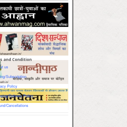
s and Condition
ut us
cing/Subscription
vacy Policy
pping/Delivery Policy
und/Cancellations