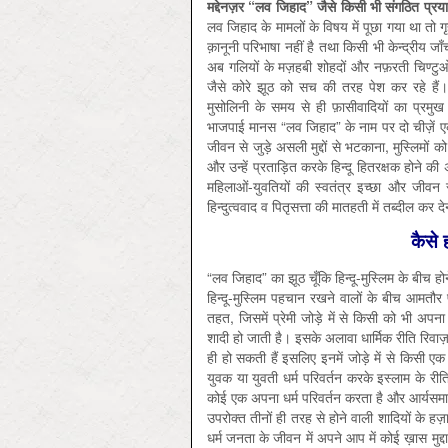
मद्देनज़र “लव जिहाद” जैसे किसी भी संगठित प्रया
लव जिहाद के मामलों के विषय में पूछा गया था तो
क़ानूनी परिभाषा नहीं है तथा किसी भी केन्द्रीय 
अब गलियों के मज़हबी शोहदों और नफ़रती चिण्टुओं
जैसे कोरे झूठ को सच की तरह पेश कर रहे हैं
मुसोलिनी के समय से ही फ़ासीवादियों का प्रमु
भाजपाई मानस “लव जिहाद” के नाम पर दो चीज़ें 
जीवन से जुड़े असली मुद्दों से भटकाना, मुस्लिमों 
और उन्हें प्रताड़ित करके हिन्दू हितरक्षक होने 
महिलाओं-युवतियों की स्वतंत्र इच्छा और जीवन
हिन्दुत्ववाद व पितृसत्ता की मातहती में तब्दील कर द
कैसे 
“लव जिहाद” का झूठ चूँकि हिन्दू-मुस्लिम के बीच होने
हिन्दू-मुस्लिम पहचान रखने वालों के बीच आमतौर 
तहत, जिसमें प्रेमी जोड़े में से किसी को भी अपन
शादी हो जाती है। इसके अलावा धार्मिक रीति रिवाज़ से
ही हो सकती हैं इसलिए इनमें जोड़े में से किसी एक
युवक या युवती धर्म परिवर्तन करके इस्लाम के रीतिरिव
कोई एक अपना धर्म परिवर्तन करता है और आर्यसमाज 
उपरोक्त तीनों ही तरह से होने वाली शादियों के ह
धर्म जनता के जीवन में अपने आप में कोई ख़ास मुद्