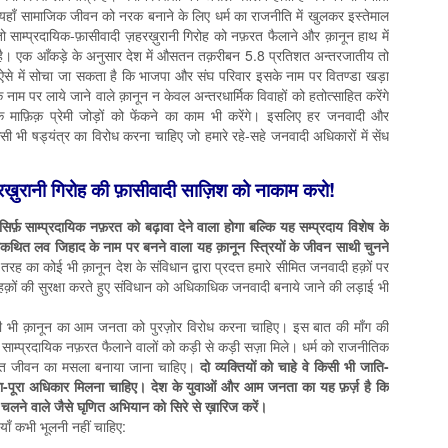
यहाँ सामाजिक जीवन को नरक बनाने के लिए धर्म का राजनीति में खुलकर इस्तेमाल
ो साम्प्रदायिक-फ़ासीवादी ज़हरख़ुरानी गिरोह को नफ़रत फैलाने और क़ानून हाथ में
ा है। एक आँकड़े के अनुसार देश में औसतन तक़रीबन 5.8 प्रतिशत अन्तरजातीय तो
। ऐसे में सोचा जा सकता है कि भाजपा और संघ परिवार इसके नाम पर वितण्डा खड़ा
े नाम पर लाये जाने वाले क़ानून न केवल अन्तरधार्मिक विवाहों को हतोत्साहित करेंगे
 के माफ़िक़ प्रेमी जोड़ों को फेंकने का काम भी करेंगे। इसलिए हर जनवादी और
सी भी षड्यंत्र का विरोध करना चाहिए जो हमारे रहे-सहे जनवादी अधिकारों में सेंध
़ुरानी गिरोह की फ़ासीवादी साज़ि‍श को नाकाम करो!
र्फ़ साम्प्रदायिक नफ़रत को बढ़ावा देने वाला होगा बल्कि यह सम्प्रदाय विशेष के
ित लव जिहाद के नाम पर बनने वाला यह क़ानून स्त्रियों के जीवन साथी चुनने
रह का कोई भी क़ानून देश के संविधान द्वारा प्रदत्त हमारे सीमित जनवादी हक़ों पर
हक़ों की सुरक्षा करते हुए संविधान को अधिकाधिक जनवादी बनाये जाने की लड़ाई भी
 भी क़ानून का आम जनता को पुरज़ोर विरोध करना चाहिए। इस बात की माँग की
साम्प्रदायिक नफ़रत फैलाने वालों को कड़ी से कड़ी सज़ा मिले। धर्म को राजनीतिक
गत जीवन का मसला बनाया जाना चाहिए।
दो व्यक्तियों को चाहे वे किसी भी जाति-
रा-पूरा अधिकार मिलना चाहिए। देश के युवाओं और आम जनता का यह फ़र्ज़ है कि
ने वाले जैसे घृणित अभियान को सिरे से ख़ारिज करें।
ियाँ कभी भूलनी नहीं चाहिए: