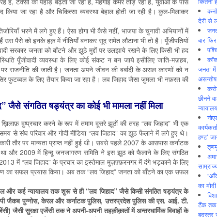
कितनी ह
े हैं, टैक्सों का पहाड़ बढ़ता जा रहा है, महँगाई कमर तोड़ रही है, युवाओं के पास
कर्न
र्बाद किया जा रहा है और चिकित्सा व्यवस्था बेहाल होती जा रही है। कुल-मिलाकर
देरी से 
जनत
जोरियाँ भरने में लगे हुए हैं। ऐसा होगा भी कैसे नहीं, भाजपा के चुनावी अभियानों में
बार फिर
 हैं उस पैसे को इनके हक़ में नीतियाँ बनाकर सूद समेत लौटाना भी तो है। पूँजीपतियों
पश्
दी सरकार जनता को बाँटने और झूठे मुद्दों पर उलझाये रखने के लिए किसी भी हद
कॉक
िति पूँजीवादी व्यवस्था के लिए कोई संकट न बन जाये इसीलिए जाति-मज़हब,
जनता में
्दों पर राजनीति की जाती है। जनता अपने जीवन की बर्बादी के असल कारणों को न
असन्‍तो
िर फुटव्वल के लिए तैयार किया जा रहा है। लव जिहाद जैसा जुमला भी नफ़रत की
करोड
छीनने व
द” जैसे संगठित षड्यंत्र का कोई भी मामला नहीं मिला
न्यायाल
नोए
के ख़िलाफ़ दुष्प्रचार करने के रूप में तमाम दूसरे झूठों की तरह “लव जिहाद” भी एक
कार्यकर्
समय से संघ परिवार और गोदी मीडिया “लव जिहाद” का झूठ फैलाने में लगे हुए थे।
हण्ट’ जा
री तौर पर मान्यता प्राप्त नहीं हुई थी। सबसे पहले 2007 के आसपास कर्नाटक
तृणम
या था और 2009 में हिन्दू जनजागरण समिति ने इस झूठ को फैलाने के लिए संगठित
अमान
3 में “लव जिहाद” के प्रचार का इस्तेमाल मुज़फ़्फ़रनगर में दंगे भड़काने के लिए
साम्राज्
ुवीकरण का सफल प्रयास किया। अब तक “लव जिहाद” जनता को बाँटने का एक सफल
“आँ
का मोदी
ँच दल और कई न्यायालय तक शुरू से ही “लव जिहाद” जैसे किसी संगठित षड्यंत्र के
विशा
ीपी जैकब पुन्नोस, केरल और कर्नाटक पुलिस, उत्तरप्रदेश पुलिस की एस. आई. टी.
टैंक तक
) जैसी सुरक्षा एजेंसी तक ने अपनी-अपनी तहक़ीक़ातों में अन्तरधार्मिक विवाहों के
बदस्तूर 