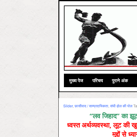
मुख्‍य पेज
परिचय
पुराने अंक
Slider
,
फ़ासीवाद / साम्‍प्रदायिकता
,
संघी ढोल की पोल
T
“लव जिहाद” का झूठ 
ध्वस्त अर्थव्यवस्था, लूट की ख
मुद्दों से