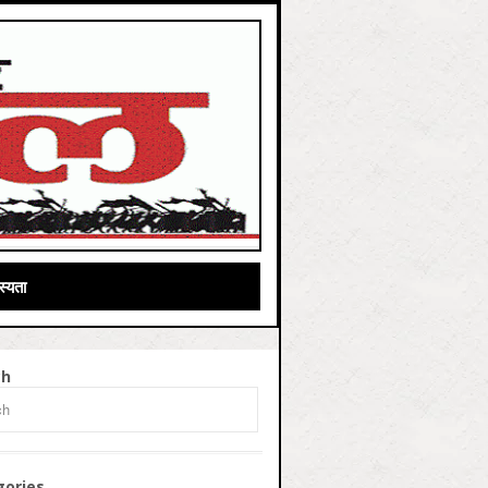
्यता
ch
gories