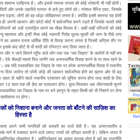
यह बेहद सामान्य प्रक्रिया है। और इससे व्यापक जनता को कोई परेशानी भी नहीं होती।
ादियों और उनके ज़हरीले प्रचार से डसे हुए लोगों को। स्पेशल मैरिज एक्ट, जिसके
ना पड़ता, लोगों को वह थोड़ा जोखिमभरा लगता है। क्योंकि इसमें समस्या यह होती
 ही अपनी पहचान और फ़ोटो कोर्ट में सार्वजनिक करने पड़ते हैं जिसके चलते संघी
रिजनों को उन्हें प्रताड़ित करने का मौक़ा मिलता है। कहीं-कहीं परिजनों को कोई
 हिन्दू महासभा और इन्हीं जैसा कोई नफ़रती गिरोह युवक-युवती की जान के पीछे लगा
े का आसान रास्ता धार्मिक रीति से विवाह करना लगता है जिसमें अग्रिम तौर पर
इसके बाद कोर्ट से भी शादी को रजिस्टर करा लिया जाता है।
ान और न जाने कितने पहुँच वाले लोग तक जब “लव जिहाद” के आरोपों से नहीं बच
ै। ऐसे सैकड़ों मामले मिल जायेंगे जब अन्तरधार्मिक विवाह करने के या साथ रहने के
गया। अब यदि तथाकथित लव जिहाद के नाम पर हरेक अन्तरधार्मिक विवाह में स्थानीय
Term
बना दिया जायेगा तो प्रेमी जोड़े की पहचान सार्वजनिक होने का ख़तरा और भी बढ़
Abo
न के तहत दो महीने पहले स्थानीय प्रशासन को सूचित करना होगा तथा शादी के लिए
के तहत 10 साल तक की क़ैद का प्रावधान होगा। कुल-मिलाकर अब जीवनसाथी चुनने
Pri
ाकथित लव जिहाद के नाम पर बने क़ानून के तहत किसी को भी निशाने पर लेना
Pri
के रहमोकरम पर होगा।
Shi
कों को निशाना बनाने और जनता को बाँटने की साज़ि‍श का
हिस्सा है
Ref
यसत्ता अपने सभी नागरिकों को बराबरी का दर्जा देती है। यह अन्तरजातीय व
सके मार्ग में रुकावट बनने वाले लम्पट तत्त्वों को दण्डित करती है। लेकिन भारत में
्मनिरपेक्ष लोकतंत्र है। धर्मनिरपेक्षता का असल मतलब होता है धर्म का राजनीति